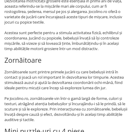
Dezvoltarea motricității grosiere este esențială în primii ani de viață,
aceasta referindu-se la mișcările mari ale corpului, cum ar fi
rostogolirea, șederea, mersul pe jos și alergarea. Jocolino.ro oferă o
varietate de jucării care încurajează aceste tipuri de mișcare, inclusiv
jocuri cu popice textile.
Acestea sunt perfecte pentru a stimula activitatea fizică, echilibrul și
coordonarea. Jucând cu popicele, bebelușii învață să își controleze
mișcările, să vizeze și să lovească ținte, îmbunătățindu-și în același
timp abilitățile motorii grosiere într-un mod distractiv.
Zornăitoare
Zornăitoarele sunt printre primele jucării cu care bebelușii intră în
contact și joacă un rol important în dezvoltarea lor timpurie. Acestea
stimulează auzul și ajută la dezvoltarea coordonării ochi-mână, fiind
ideale pentru micuții care încep să exploreze lumea din jur.
Pe Jocolino.ro, zornăitoarele vin într-o gamă largă de forme, culori și
texturi, atrăgând atenția bebelușilor și încurajându-i să le prindă, să le
scuture și să le exploreze. Prin interacțiunea cu zornăitoarele, bebelușii
învață despre cauză și efect, dezvoltându-și în același timp abilitățile
auditive și tactile.
Mini puzzle-uri cu 4 piese