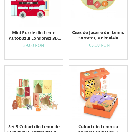
Ceas de Jucarie din Lemn,
Mini Puzzle din Lemn
Sortator, Animalele
Autobuzul Londonez 3D,
Padurii
12+ Luni, 4 Piese
105,00 RON
39,00 RON
Set 5 Cuburi din Lemn de
Cuburi din Lemn cu