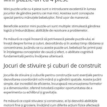
Mini puzzle-urile cu 4 piese sunt o introducere excelentă în lumea
jocurilor de gândire pentru cei mai mici. Acestea sunt concepute
special pentru mânuțele bebelușilor, fiind ușor de manevrat.
Beneficiile acestor mini puzzle-uri sunt multiple: stimulează gândirea
logică și îmbunătățesc abilitățile de rezolvare a problemelor.
Pe măsură ce copiii încearcă să potrivească piesele puzzle-ului, ei
învață despre forme și culori, dezvoltându-și în același timp răbdarea și
concentrarea. Jucându-se cu aceste puzzle-uri, bebelușii fac primii pași
în înțelegerea conceptelor de cauză și efect, o abilitate cognitivă
fundamentală pentru învățarea ulterioară.
Jocuri de stivuire și cuburi de construit
Jocurile de stivuire și cuburile pentru construcție sunt esențiale pentru
dezvoltarea coordonării ochi-mână și a gândirii spațiale. Aceste jucării
simple, dar incredibil de eficiente, încurajează recunoașterea formelor
și a dimensiunilor, oferind totodată copiilor oportunitatea de a
experimenta cu echilibrul și gravitația.
Pe măsură ce copiii stivuiesc și construiesc, ei își dezvoltă abilitățile
motorii fine și grosiere, învățând cum diferite acțiuni fizice afectează