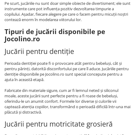
Pe scurt, jucăriile nu sunt doar simple obiecte de divertisment; ele sunt
instrumente care pot influența pozitiv dezvoltarea timpurie a
copilului. Așadar, fiecare alegere pe care o facem pentru micuții noștri
contează enorm în modelarea viitorului lor.
Tipuri de jucării disponibile pe
Jocolino.ro
Jucării pentru dentiție
Perioada dentiției poate fi o provocare atât pentru bebeluși, cât și
pentru părinți, datorită disconfortului pe care îl aduce. Jucăriile pentru
dentiție disponibile pe Jocolino.ro sunt special concepute pentru a
ajuta în această etapă.
Fabricate din materiale sigure, cum ar fi lemnul neted și siliconul
moale, aceste jucării sunt perfecte pentru a fi roase de bebeluși,
oferindu-le un anumit confort. Formele lor diverse și culorile vii
captează atenția copiilor, transformând o perioadă dificilă într-una mai
plăcută și distractivă.
Jucării pentru motricitate grosieră