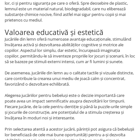
lor, ci și pentru siguranța pe care o oferă. Spre deosebire de plastic,
lemnul este un material natural, biodegradabil, care nu eliberează
substanțe chimice nocive, fiind astfel mai sigur pentru copii și mai
prietenos cu mediul.
Valoarea educativă și estetică
Jucăriile din lemn oferă numeroase avantaje educaționale, stimulând
învățarea activă și dezvoltarea abilităților cognitive și motrice ale
copiilor. Aspectul lor simplu, dar estetic, încurajează imaginația
copiilor, permitându-le să inventeze propriile lor jocuri și scenarii, în loc
să se bazeze pe stimuli externi intensi, cum ar fi lumini și sunete.
De asemenea, jucăriile din lemn au o calitate tactile și vizuale distincte,
care contribuie la crearea unui mediu de joacă calm și concentrat,
favorizând o dezvoltare echilibrată.
Alegerea jucăriilor pentru bebeluși este o decizie importantă care
poate avea un impact semnificativ asupra dezvoltării lor timpurii.
Fiecare jucărie, de la cele pentru dentiție și până la puzzle-urile simple
și jocurile de construcție, are potențialul de a stimula creșterea și
învățarea în moduri noi și interesante.
Prin selectarea atentă a acestor jucării, părinții pot asigura că bebelușii
lor beneficiază de cele mai bune oportunități pentru a-și dezvolta