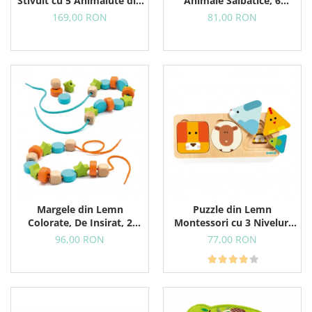
Stivuit cu 5 Animalute din
Animale Salbatice, 6
Padure
Puzzle-uri in 1
169,00 RON
81,00 RON
Margele din Lemn
Puzzle din Lemn
Colorate, De Insirat, 2
Montessori cu 3 Niveluri
Sireturi Colorate, 24
Pentru Copii Mici, Animale
96,00 RON
77,00 RON
Margele
si Forme Geometrice, 18+
Luni