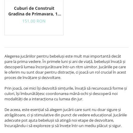
Cuburi de Construit
Gradina de Primavara, 18
Piese din Lemn
151,00 RON
Alegerea jucăriilor pentru bebeluși este mult mai importantă decât
pare la prima vedere. În primele luni și ani de viață, bebelușii învață și
descoperă lumea înconjurătoare într-un ritm uimitor. Jucăriile pe care
le oferim nu sunt doar pentru distracție, ci joacă un rol crucial în acest
proces de învățare și dezvoltare.
Prin joacă, cei mici își dezvoltă simțurile, învață să recunoască forme și
culori, își îmbunătățesc coordonarea mână-ochi și descoperă noi
modalități de a interacționa cu lumea din jur.
De aceea, este esențial să alegem jucării care sunt nu doar sigure și
atrăgătoare, ci și stimulative din punct de vedere educațional. Jucăriile
adecvate pot ajuta bebelușii să atingă noi etape de dezvoltare,
încurajându-i să exploreze și să învețe într-un mediu plăcut și sigur.