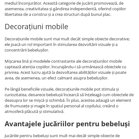
mediul înconjurător. Această categorie de jucării promovează, de
asemenea, creativitatea și gândirea independentă, oferind copiilor
libertatea de a construi și a crea structuri după bunul plac.
Decorațiuni mobile
Decorațiunile mobile sunt mai mult decât simple obiecte decorative;
ele joacă un rol important în stimularea dezvoltării vizuale și a
concentrării bebelușilor.
Mișcarea lină și modelele contrastante ale decorațiunilor mobile
captează atenția copiilor, încurajându-i să urmărească obiectele cu
privirea. Acest lucru ajută la dezvoltarea abilităților vizuale și poate
avea, de asemenea, un efect calmant asupra bebelușilor.
Pe lângă beneficiile vizuale, decorațiunile mobile pot stimula și
curiozitatea, deoarece bebelușii încearcă să înțeleagă cum obiectele de
deasupra lor se mișcă și schimbă. În plus, acestea adaugă un element
de frumusețe și magie în spațiul personal al copilului, creând o
atmosferă plăcută și stimulativă.
Avantajele jucăriilor pentru bebeluși
Jucăriile pentru bebeluși sunt mult mai decât simple obiecte de