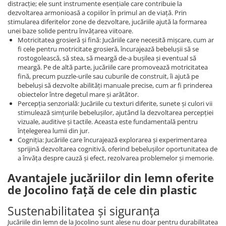
distracție; ele sunt instrumente esențiale care contribuie la
dezvoltarea armonioasă a copiilor în primul an de viață. Prin
stimularea diferitelor zone de dezvoltare, jucăriile ajută la formarea
unei baze solide pentru învățarea viitoare.
Motricitatea grosieră și fină: Jucăriile care necesită mișcare, cum ar
fi cele pentru motricitate grosieră, încurajează bebelușii să se
rostogolească, să stea, să meargă de-a bușilea și eventual să
meargă. Pe de altă parte, jucăriile care promovează motricitatea
fină, precum puzzle-urile sau cuburile de construit, îi ajută pe
bebeluși să dezvolte abilități manuale precise, cum ar fi prinderea
obiectelor între degetul mare și arătător.
Percepția senzorială: Jucăriile cu texturi diferite, sunete și culori vii
stimulează simțurile bebelușilor, ajutând la dezvoltarea percepției
vizuale, auditive și tactile. Aceasta este fundamentală pentru
înțelegerea lumii din jur.
Cogniția: Jucăriile care încurajează explorarea și experimentarea
sprijină dezvoltarea cognitivă, oferind bebelușilor oportunitatea de
a învăța despre cauză și efect, rezolvarea problemelor și memorie.
Avantajele jucăriilor din lemn oferite
de Jocolino față de cele din plastic
Sustenabilitatea și siguranța
Jucăriile din lemn de la Jocolino sunt alese nu doar pentru durabilitatea