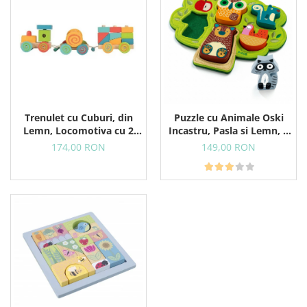
Trenulet cu Cuburi, din
Puzzle cu Animale Oski
Lemn, Locomotiva cu 2
Incastru, Pasla si Lemn, 5
Vagoane, 9 Blocuri si
Animale, 12+ Luni
174,00 RON
149,00 RON
Clopotel, 12+ Luni