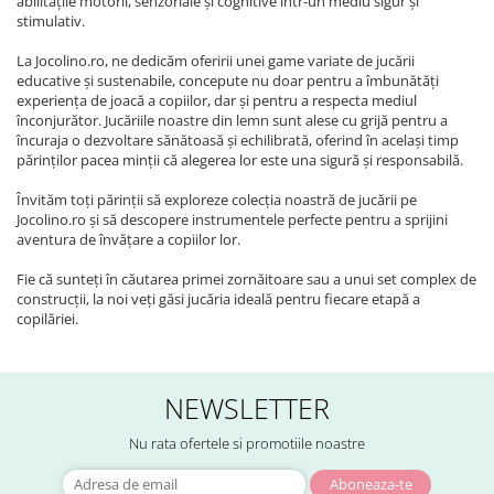
abilitățile motorii, senzoriale și cognitive într-un mediu sigur și
stimulativ.
La Jocolino.ro, ne dedicăm oferirii unei game variate de jucării
educative și sustenabile, concepute nu doar pentru a îmbunătăți
experiența de joacă a copiilor, dar și pentru a respecta mediul
înconjurător. Jucăriile noastre din lemn sunt alese cu grijă pentru a
încuraja o dezvoltare sănătoasă și echilibrată, oferind în același timp
părinților pacea minții că alegerea lor este una sigură și responsabilă.
Învităm toți părinții să exploreze colecția noastră de jucării pe
Jocolino.ro și să descopere instrumentele perfecte pentru a sprijini
aventura de învățare a copiilor lor.
Fie că sunteți în căutarea primei zornăitoare sau a unui set complex de
construcții, la noi veți găsi jucăria ideală pentru fiecare etapă a
copilăriei.
NEWSLETTER
Nu rata ofertele si promotiile noastre