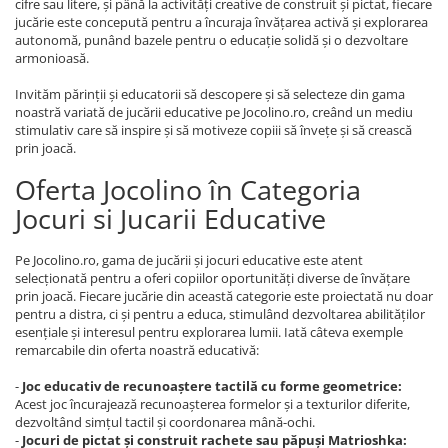
cifre sau litere, și până la activități creative de construit și pictat, fiecare
jucărie este concepută pentru a încuraja învățarea activă și explorarea
autonomă, punând bazele pentru o educație solidă și o dezvoltare
armonioasă.
Invităm părinții și educatorii să descopere și să selecteze din gama
noastră variată de jucării educative pe Jocolino.ro, creând un mediu
stimulativ care să inspire și să motiveze copiii să învețe și să crească
prin joacă.
Oferta Jocolino în Categoria
Jocuri si Jucarii Educative
Pe Jocolino.ro, gama de jucării și jocuri educative este atent
selecționată pentru a oferi copiilor oportunități diverse de învățare
prin joacă. Fiecare jucărie din această categorie este proiectată nu doar
pentru a distra, ci și pentru a educa, stimulând dezvoltarea abilităților
esențiale și interesul pentru explorarea lumii. Iată câteva exemple
remarcabile din oferta noastră educativă:
-
Joc educativ de recunoaștere tactilă cu forme geometrice:
Acest joc încurajează recunoașterea formelor și a texturilor diferite,
dezvoltând simțul tactil și coordonarea mână-ochi.
-
Jocuri de pictat și construit rachete sau păpuși Matrioshka: