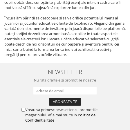
copiii dobândesc cunoștințe și abilități esențiale într-un cadru care îi
motivează și îi încurajează să exploreze lumea din jur.
Încurajăm părinții să descopere și să valorifice potențialul imens al
jucăriilor și jocurilor educative oferite de Jocolino.ro. Alegând din gama
variată de instrumente de învățare prin joacă disponibile pe platformă,
puteți sprijini dezvoltarea armonioasă a copiilor în toate aspectele
esențiale ale creșterii lor. Fiecare jucărie educativă selectată cu grijă
poate deschide noi orizonturi de cunoaștere și aventură pentru cei
mici, contribuind la formarea lor ca indivizi echilibrați, creativi și
pregătiți pentru provocările viitoare.
NEWSLETTER
Nu rata ofertele si promotiile noastre
Vreau sa primesc newsletter cu promotiile
magazinului. Afla mai multe in
Politica de
Confidentialitate