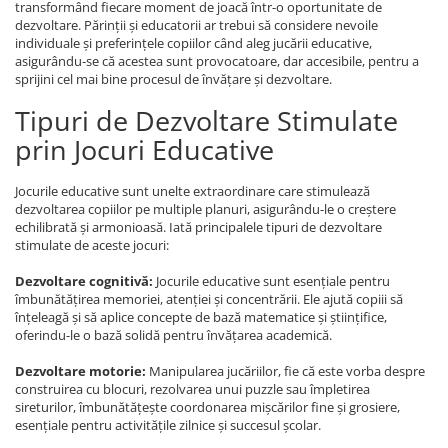
transformând fiecare moment de joacă într-o oportunitate de
dezvoltare. Părinții și educatorii ar trebui să considere nevoile
individuale și preferințele copiilor când aleg jucării educative,
asigurându-se că acestea sunt provocatoare, dar accesibile, pentru a
sprijini cel mai bine procesul de învățare și dezvoltare.
Tipuri de Dezvoltare Stimulate
prin Jocuri Educative
Jocurile educative sunt unelte extraordinare care stimulează
dezvoltarea copiilor pe multiple planuri, asigurându-le o creștere
echilibrată și armonioasă. Iată principalele tipuri de dezvoltare
stimulate de aceste jocuri:
Dezvoltare cognitivă:
Jocurile educative sunt esențiale pentru
îmbunătățirea memoriei, atenției și concentrării. Ele ajută copiii să
înțeleagă și să aplice concepte de bază matematice și științifice,
oferindu-le o bază solidă pentru învățarea academică.
Dezvoltare motorie:
Manipularea jucăriilor, fie că este vorba despre
construirea cu blocuri, rezolvarea unui puzzle sau împletirea
sireturilor, îmbunătățește coordonarea mișcărilor fine și grosiere,
esențiale pentru activitățile zilnice și succesul școlar.