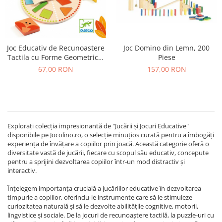
Joc Domino din Lemn, 200
Joc Educativ de Recunoastere
Piese
Tactila cu Forme Geometrice,
TactiloBasic
157,00 RON
67,00 RON
Explorați colecția impresionantă de "Jucării și Jocuri Educative"
disponibile pe Jocolino.ro, o selecție minuțios curată pentru a îmbogăți
experiența de învățare a copiilor prin joacă. Această categorie oferă o
diversitate vastă de jucării, fiecare cu scopul său educativ, concepute
pentru a sprijini dezvoltarea copiilor într-un mod distractiv și
interactiv.
Înțelegem importanța crucială a jucăriilor educative în dezvoltarea
timpurie a copiilor, oferindu-le instrumente care să le stimuleze
curiozitatea naturală și să le dezvolte abilitățile cognitive, motorii,
lingvistice și sociale. De la jocuri de recunoaștere tactilă, la puzzle-uri cu