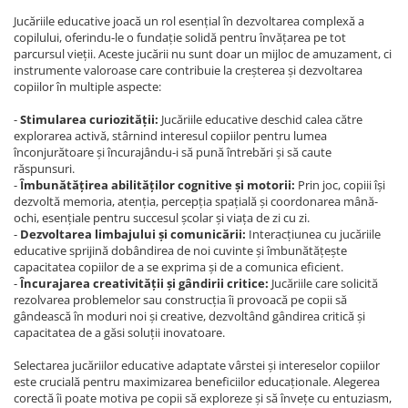
Jucăriile educative joacă un rol esențial în dezvoltarea complexă a
copilului, oferindu-le o fundație solidă pentru învățarea pe tot
parcursul vieții. Aceste jucării nu sunt doar un mijloc de amuzament, ci
instrumente valoroase care contribuie la creșterea și dezvoltarea
copiilor în multiple aspecte:
-
Stimularea curiozității:
Jucăriile educative deschid calea către
explorarea activă, stârnind interesul copiilor pentru lumea
înconjurătoare și încurajându-i să pună întrebări și să caute
răspunsuri.
-
Îmbunătățirea abilităților cognitive și motorii:
Prin joc, copiii își
dezvoltă memoria, atenția, percepția spațială și coordonarea mână-
ochi, esențiale pentru succesul școlar și viața de zi cu zi.
-
Dezvoltarea limbajului și comunicării:
Interacțiunea cu jucăriile
educative sprijină dobândirea de noi cuvinte și îmbunătățește
capacitatea copiilor de a se exprima și de a comunica eficient.
-
Încurajarea creativității și gândirii critice:
Jucăriile care solicită
rezolvarea problemelor sau construcția îi provoacă pe copii să
gândească în moduri noi și creative, dezvoltând gândirea critică și
capacitatea de a găsi soluții inovatoare.
Selectarea jucăriilor educative adaptate vârstei și intereselor copiilor
este crucială pentru maximizarea beneficiilor educaționale. Alegerea
corectă îi poate motiva pe copii să exploreze și să învețe cu entuziasm,