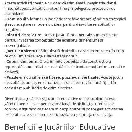
Aceste activități creative nu doar că stimulează imaginația, dar și
îmbunătățesc abilitățile motorii fine și înțelegerea proceselor de
asamblare.
-
Domino din lemn:
Un joc clasic care favorizează gândirea strategică
și recunoașterea modelelor, ideal pentru dezvoltarea abilităților
cognitive.
-
Blocuri de stivuire:
Aceste jucării fundamentale sunt excelente
pentru învățarea conceptelor de echilibru, dimensiune și
secvențialitate.
-
Jocuri cu sireturi:
Stimulează dexteritatea și concentrarea, în timp
ce copiii învață să lege și să desfacă noduri.
-
Cuburi din lemn:
Oferă infinite posibilități de construcție și
reprezintă o modalitate excelentă de a introduce noțiuni matematice
de bază.
-
Puzzle-uri cu cifre sau litere, puzzle-uri verticale:
Aceste jocuri
dezvoltă recunoașterea numerelor și a literelor, îmbunătățind în
același timp abilitățile de citire și scriere.
Diversitatea jucăriilor și jocurilor educative de pe Jocolino.ro este
gândită pentru a acoperi o gamă largă de abilități și interese ale
copiilor, asigurând că fiecare mic explorator își poate găsi activitatea
preferată care să-i stimuleze curiozitatea și dorința de a învăța.
Beneficiile Jucăriilor Educative