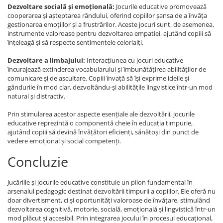
Dezvoltare socială și emoțională:
Jocurile educative promovează
cooperarea și așteptarea rândului, oferind copiilor șansa de a învăța
gestionarea emoțiilor și a frustrărilor. Aceste jocuri sunt, de asemenea,
instrumente valoroase pentru dezvoltarea empatiei, ajutând copiii să
înțeleagă și să respecte sentimentele celorlalți.
Dezvoltare a limbajului:
Interacțiunea cu jocuri educative
încurajează extinderea vocabularului și îmbunătățirea abilităților de
comunicare și de ascultare. Copiii învață să își exprime ideile și
gândurile în mod clar, dezvoltându-și abilitățile lingvistice într-un mod
natural și distractiv.
Prin stimularea acestor aspecte esențiale ale dezvoltării, jocurile
educative reprezintă o componentă cheie în educația timpurie,
ajutând copiii să devină învățători eficienți, sănătoși din punct de
vedere emoțional și social competenți.
Concluzie
Jucăriile și jocurile educative constituie un pilon fundamental în
arsenalul pedagogic destinat dezvoltării timpurii a copiilor. Ele oferă nu
doar divertisment, ci și oportunități valoroase de învățare, stimulând
dezvoltarea cognitivă, motorie, socială, emoțională și lingvistică într-un
mod plăcut și accesibil. Prin integrarea jocului în procesul educațional,