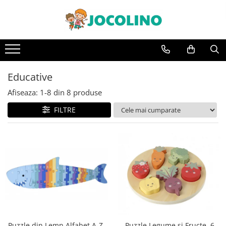
După Vârstă
1 - 2 Ani
2 - 3 Ani
Educative
3 - 4 Ani
Afiseaza:
1-
8
din
8
produse
4 - 5 Ani
FILTRE
5 - 6 Ani
6 - 7 Ani
7 - 8 Ani
8 - 9 Ani
9+ Ani
Puzzle din Lemn Alfabet A-Z,
Puzzle Legume si Fructe, 6