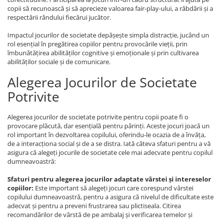
copii să recunoască și să aprecieze valoarea fair-play-ului, a răbdării și a
respectării rândului fiecărui jucător.
Impactul jocurilor de societate depășește simpla distracție, jucând un
rol esențial în pregătirea copiilor pentru provocările vieții, prin
îmbunătățirea abilităților cognitive și emoționale și prin cultivarea
abilităților sociale și de comunicare.
Alegerea Jocurilor de Societate
Potrivite
Alegerea jocurilor de societate potrivite pentru copii poate fi o
provocare plăcută, dar esențială pentru părinți. Aceste jocuri joacă un
rol important în dezvoltarea copilului, oferindu-le ocazia de a învăța,
de a interacționa social și de a se distra. Iată câteva sfaturi pentru a vă
asigura că alegeți jocurile de societate cele mai adecvate pentru copilul
dumneavoastră:
Sfaturi pentru alegerea jocurilor adaptate vârstei și intereselor
copiilor:
Este important să alegeți jocuri care corespund vârstei
copilului dumneavoastră, pentru a asigura că nivelul de dificultate este
adecvat și pentru a preveni frustrarea sau plictiseala. Citirea
recomandărilor de vârstă de pe ambalaj și verificarea temelor și