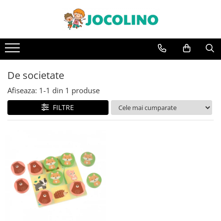
După Vârstă
1 - 2 Ani
2 - 3 Ani
De societate
3 - 4 Ani
Afiseaza:
1-
1
din
1
produse
4 - 5 Ani
FILTRE
5 - 6 Ani
6 - 7 Ani
7 - 8 Ani
8 - 9 Ani
9+ Ani