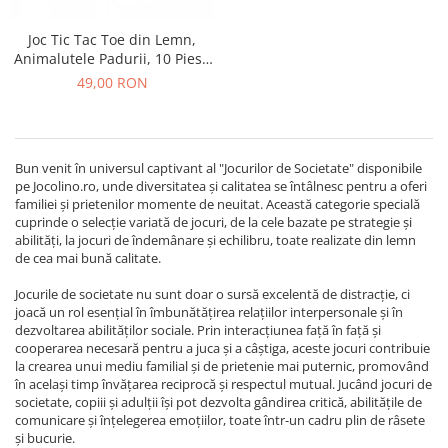
Joc Tic Tac Toe din Lemn,
Animalutele Padurii, 10 Piese
in Punga Textila
49,00 RON
Bun venit în universul captivant al "Jocurilor de Societate" disponibile
pe Jocolino.ro, unde diversitatea și calitatea se întâlnesc pentru a oferi
familiei și prietenilor momente de neuitat. Această categorie specială
cuprinde o selecție variată de jocuri, de la cele bazate pe strategie și
abilități, la jocuri de îndemânare și echilibru, toate realizate din lemn
de cea mai bună calitate.
Jocurile de societate nu sunt doar o sursă excelentă de distracție, ci
joacă un rol esențial în îmbunătățirea relațiilor interpersonale și în
dezvoltarea abilităților sociale. Prin interacțiunea față în față și
cooperarea necesară pentru a juca și a câștiga, aceste jocuri contribuie
la crearea unui mediu familial și de prietenie mai puternic, promovând
în același timp învățarea reciprocă și respectul mutual. Jucând jocuri de
societate, copiii și adulții își pot dezvolta gândirea critică, abilitățile de
comunicare și înțelegerea emoțiilor, toate într-un cadru plin de râsete
și bucurie.