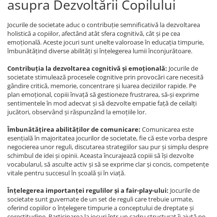
asupra Dezvoltării Copilului
Jocurile de societate aduc o contribuție semnificativă la dezvoltarea
holistică a copiilor, afectând atât sfera cognitivă, cât și pe cea
emoțională. Aceste jocuri sunt unelte valoroase în educația timpurie,
îmbunătățind diverse abilități și înțelegerea lumii înconjurătoare.
Contribuția la dezvoltarea cognitivă și emoțională:
Jocurile de
societate stimulează procesele cognitive prin provocări care necesită
gândire critică, memorie, concentrare și luarea deciziilor rapide. Pe
plan emoțional, copiii învață să gestioneze frustrarea, să-și exprime
sentimentele în mod adecvat și să dezvolte empatie față de ceilalți
jucători, observând și răspunzând la emoțiile lor.
Îmbunătățirea abilităților de comunicare:
Comunicarea este
esențială în majoritatea jocurilor de societate, fie că este vorba despre
negocierea unor reguli, discutarea strategiilor sau pur și simplu despre
schimbul de idei și opinii. Aceasta încurajează copiii să își dezvolte
vocabularul, să asculte activ și să se exprime clar și concis, competențe
vitale pentru succesul în școală și în viață.
Înțelegerea importanței regulilor și a fair-play-ului:
Jocurile de
societate sunt guvernate de un set de reguli care trebuie urmate,
oferind copiilor o înțelegere timpurie a conceptului de dreptate și
corectitudine. Participarea la jocuri într-un cadru structurat îi ajută pe