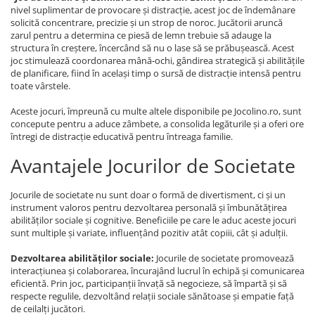
nivel suplimentar de provocare și distracție, acest joc de îndemânare
solicită concentrare, precizie și un strop de noroc. Jucătorii aruncă
zarul pentru a determina ce piesă de lemn trebuie să adauge la
structura în creștere, încercând să nu o lase să se prăbușească. Acest
joc stimulează coordonarea mână-ochi, gândirea strategică și abilitățile
de planificare, fiind în același timp o sursă de distracție intensă pentru
toate vârstele.
Aceste jocuri, împreună cu multe altele disponibile pe Jocolino.ro, sunt
concepute pentru a aduce zâmbete, a consolida legăturile și a oferi ore
întregi de distracție educativă pentru întreaga familie.
Avantajele Jocurilor de Societate
Jocurile de societate nu sunt doar o formă de divertisment, ci și un
instrument valoros pentru dezvoltarea personală și îmbunătățirea
abilităților sociale și cognitive. Beneficiile pe care le aduc aceste jocuri
sunt multiple și variate, influențând pozitiv atât copiii, cât și adulții.
Dezvoltarea abilităților sociale:
Jocurile de societate promovează
interacțiunea și colaborarea, încurajând lucrul în echipă și comunicarea
eficientă. Prin joc, participanții învață să negocieze, să împartă și să
respecte regulile, dezvoltând relații sociale sănătoase și empatie față
de ceilalți jucători.