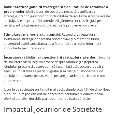
Îmbunătățirea gândirii strategice și a abilităților de rezolvare a
problemelor:
Multe jocuri de societate necesită planificare și
strategie, oferind jucătorilor oportunitatea de a-și testa și rafina aceste
abilități. Aceste provocări stimulează gândirea critică și îi ajută pe
participanți să găsească soluții creative la probleme complexe.
Stimularea memoriei și a atenției:
Respectarea regulilor și
formularea strategiilor necesită concentrare și o memorie bună,
antrenând astfel capacitatea de a fi atent și de a reține informații
importante pe durata jocului.
Încurajarea răbdării și a gestionării câștigului și pierderii:
Jocurile
de societate oferă lecții valoroase despre răbdare și așteptarea
rândului, precum și despre cum să facem față atât succesului, cât și
eșecului. Învățarea să pierzi cu grație și să câștigi cu modestie sunt
abilități importante pentru viață, pe care jocurile de societate le pot
îmbunătăți.
Jocurile de societate sunt mult mai decât simple activități de timp liber;
ele sunt un mijloc eficient de dezvoltare personală și educațională,
oferind beneficii durabile participanților de toate vârstele.
Impactul Jocurilor de Societate