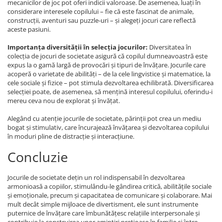
mecanicilor de joc pot oferi indicii valoroase. De asemenea, luați în
considerare interesele copilului – fie că este fascinat de animale,
construcții, aventuri sau puzzle-uri – și alegeți jocuri care reflectă
aceste pasiuni.
Importanța diversității în selecția jocurilor:
Diversitatea în
colecția de jocuri de societate asigură că copilul dumneavoastră este
expus la o gamă largă de provocări și tipuri de învățare. Jocurile care
acoperă o varietate de abilități – de la cele lingvistice și matematice, la
cele sociale și fizice – pot stimula dezvoltarea echilibrată. Diversificarea
selecției poate, de asemenea, să mențină interesul copilului, oferindu-i
mereu ceva nou de explorat și învățat.
Alegând cu atenție jocurile de societate, părinții pot crea un mediu
bogat și stimulativ, care încurajează învățarea și dezvoltarea copilului
în moduri pline de distracție și interacțiune.
Concluzie
Jocurile de societate dețin un rol indispensabil în dezvoltarea
armonioasă a copiilor, stimulându-le gândirea critică, abilitățile sociale
și emoționale, precum și capacitatea de comunicare și colaborare. Mai
mult decât simple mijloace de divertisment, ele sunt instrumente
puternice de învățare care îmbunătățesc relațiile interpersonale și