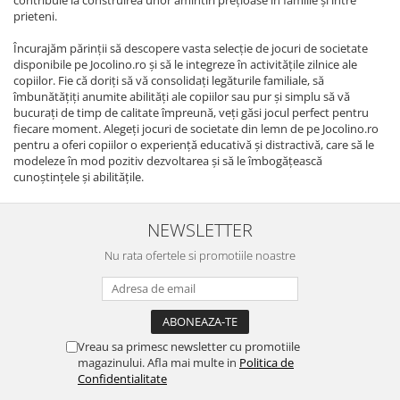
contribuie la construirea unor amintiri prețioase în familie și între
prieteni.
Încurajăm părinții să descopere vasta selecție de jocuri de societate
disponibile pe Jocolino.ro și să le integreze în activitățile zilnice ale
copiilor. Fie că doriți să vă consolidați legăturile familiale, să
îmbunătățiți anumite abilități ale copiilor sau pur și simplu să vă
bucurați de timp de calitate împreună, veți găsi jocul perfect pentru
fiecare moment. Alegeți jocuri de societate din lemn de pe Jocolino.ro
pentru a oferi copiilor o experiență educativă și distractivă, care să le
modeleze în mod pozitiv dezvoltarea și să le îmbogățească
cunoștințele și abilitățile.
NEWSLETTER
Nu rata ofertele si promotiile noastre
Vreau sa primesc newsletter cu promotiile
magazinului. Afla mai multe in
Politica de
Confidentialitate