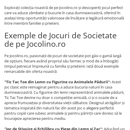
Explorați colecția noastră de pe Jocolino.ro și descoperiți jocul perfect
care va aduce zâmbete și bucurie în casa dumneavoastră, oferind în
același timp oportunități valoroase de învățare și legătură emoțională
între membrii familiei și prieteni.
Exemple de Jocuri de Societate
de pe Jocolino.ro
Pe Jocolino.ro, pasionații de jocuri de societate pot găsi o gamă largă
de opțiuni, fiecare având propriul său farmec și mod de a îmbogăți
timpul petrecut împreună cu familia și prietenii. Iată două exemple
remarcabile din oferta noastră:
"Tic Tac Toe din Lemn cu Figurine cu Animalele Pădurii":
Acest
joc clasic este reimaginat pentru a aduce bucuria naturii în casa
dumneavoastră. Cu figurine din lemn reprezentând animalele pădurii,
Tic Tac Toe devine nu doar o competiție amicală, ci și o ocazie de a
aprecia frumusețea și diversitatea vieții sălbatice. Designul atrăgător și
tematica inspirată din natură fac din acest joc o alegere perfectă
pentru copiii care iubesc animalele și pentru părinții care doresc să le
încurajeze aprecierea pentru mediu.
"Joc de Stivuire și Echilibru cu Piese din Lemn și Zar":
Aducând un