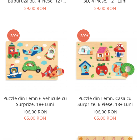
Buburuza 3D, 4 Piese, 12+
3D, 4 Piese, 12+ Luni
Luni
39,00 RON
39,00 RON
-39%
-39%
Puzzle din Lemn 6 Vehicule cu
Puzzle din Lemn, Casa cu
Surprize, 18+ Luni
Surprize, 6 Piese, 18+ Luni
106,00 RON
106,00 RON
65,00 RON
65,00 RON