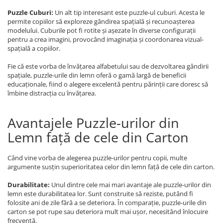
Puzzle Cuburi:
Un alt tip interesant este puzzle-ul cuburi. Acesta le
permite copiilor să exploreze gândirea spațială și recunoașterea
modelului. Cuburile pot fi rotite și așezate în diverse configurații
pentru a crea imagini, provocând imaginația și coordonarea vizual-
spațială a copiilor.
Fie că este vorba de învățarea alfabetului sau de dezvoltarea gândirii
spațiale, puzzle-urile din lemn oferă o gamă largă de beneficii
educaționale, fiind o alegere excelentă pentru părinții care doresc să
îmbine distracția cu învățarea.
Avantajele Puzzle-urilor din
Lemn față de cele din Carton
Când vine vorba de alegerea puzzle-urilor pentru copii, multe
argumente susțin superioritatea celor din lemn față de cele din carton.
Durabilitate:
Unul dintre cele mai mari avantaje ale puzzle-urilor din
lemn este durabilitatea lor. Sunt construite să reziste, putând fi
folosite ani de zile fără a se deteriora. În comparație, puzzle-urile din
carton se pot rupe sau deteriora mult mai ușor, necesitând înlocuire
frecventă.