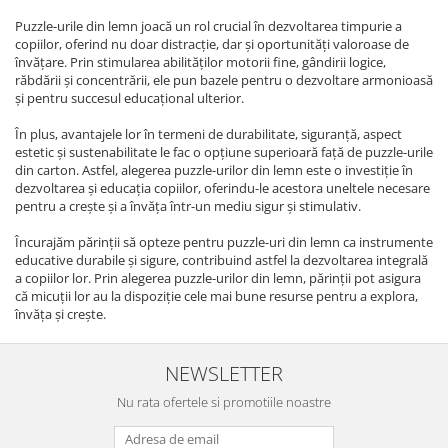
Puzzle-urile din lemn joacă un rol crucial în dezvoltarea timpurie a
copiilor, oferind nu doar distracție, dar și oportunități valoroase de
învățare. Prin stimularea abilităților motorii fine, gândirii logice,
răbdării și concentrării, ele pun bazele pentru o dezvoltare armonioasă
și pentru succesul educațional ulterior.
În plus, avantajele lor în termeni de durabilitate, siguranță, aspect
estetic și sustenabilitate le fac o opțiune superioară față de puzzle-urile
din carton. Astfel, alegerea puzzle-urilor din lemn este o investiție în
dezvoltarea și educația copiilor, oferindu-le acestora uneltele necesare
pentru a crește și a învăța într-un mediu sigur și stimulativ.
Încurajăm părinții să opteze pentru puzzle-uri din lemn ca instrumente
educative durabile și sigure, contribuind astfel la dezvoltarea integrală
a copiilor lor. Prin alegerea puzzle-urilor din lemn, părinții pot asigura
că micuții lor au la dispoziție cele mai bune resurse pentru a explora,
învăța și crește.
NEWSLETTER
Nu rata ofertele si promotiile noastre