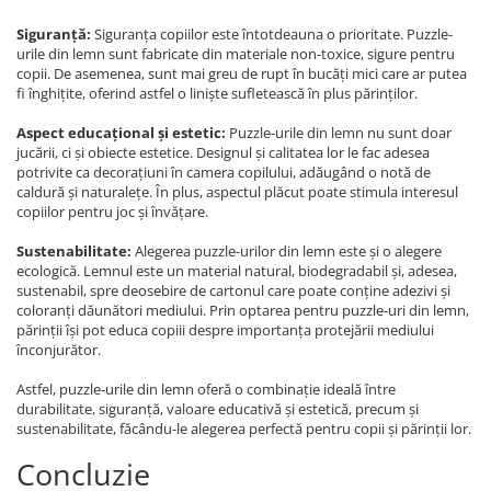
Siguranță:
Siguranța copiilor este întotdeauna o prioritate. Puzzle-
urile din lemn sunt fabricate din materiale non-toxice, sigure pentru
copii. De asemenea, sunt mai greu de rupt în bucăți mici care ar putea
fi înghițite, oferind astfel o liniște sufletească în plus părinților.
Aspect educațional și estetic:
Puzzle-urile din lemn nu sunt doar
jucării, ci și obiecte estetice. Designul și calitatea lor le fac adesea
potrivite ca decorațiuni în camera copilului, adăugând o notă de
caldură și naturalețe. În plus, aspectul plăcut poate stimula interesul
copiilor pentru joc și învățare.
Sustenabilitate:
Alegerea puzzle-urilor din lemn este și o alegere
ecologică. Lemnul este un material natural, biodegradabil și, adesea,
sustenabil, spre deosebire de cartonul care poate conține adezivi și
coloranți dăunători mediului. Prin optarea pentru puzzle-uri din lemn,
părinții își pot educa copiii despre importanța protejării mediului
înconjurător.
Astfel, puzzle-urile din lemn oferă o combinație ideală între
durabilitate, siguranță, valoare educativă și estetică, precum și
sustenabilitate, făcându-le alegerea perfectă pentru copii și părinții lor.
Concluzie