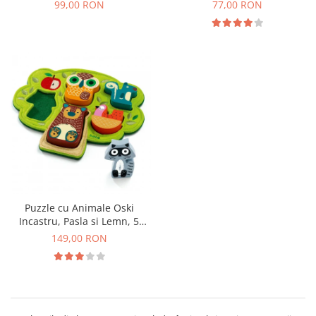
Ferma, 12 Piese
Mici, Animale si Forme
99,00 RON
77,00 RON
Geometrice, 18+ Luni
Puzzle cu Animale Oski
Incastru, Pasla si Lemn, 5
Animale, 12+ Luni
149,00 RON