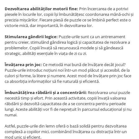
Dezvoltarea abilităților motorii fine:
Prin încercarea de a potrivi
piesele în locurile lor, copiii își îmbunătățesc coordonarea mână-ochi și
precizia mișcărilor. Fiecare piesă de puzzle ce se îmbină perfect este o
victorie mică, dar importantă, în dezvoltarea lor.
Stimularea gândirii logice:
Puzzle-urile sunt ca un antrenament
pentru creier, stimulând gândirea logică și capacitatea de rezolvare a
problemelor. Copiii învață să recunoască modele și să gândească
strategic, abilități esențiale în viața de zi cu zi.
Învățarea prin joc:
Ce metodă mai bună de învățare decât jocul?
Puzzle-urile introduc noțiuni noi într-un mod plăcut și accesibil, de la
culori și forme, la litere și numere. Acest mod de învățare prin joc face
ca absorbția informațiilor să fie naturală și eficientă.
Îmbunătățirea răbdării și a concentrării:
Rezolvarea unui puzzle
necesită timp și efort. Prin această activitate, copiii învață valoarea
răbdării și dezvoltă capacitatea de a se concentra pentru perioade
lungi. Aceste abilități vor fi de neprețuit în parcursul educațional și nu
numai.
Astfel, puzzle-urile din lemn oferă o bază solidă pentru dezvoltarea
complexă a copiilor mici, combinând învățarea cu distracția într-un
mod unic și eficient.