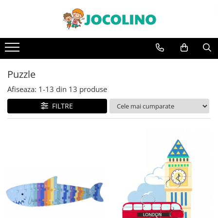
După Vârstă
1 - 2 Ani
2 - 3 Ani
Puzzle
3 - 4 Ani
Afiseaza:
1-
13
din
13
produse
4 - 5 Ani
FILTRE
5 - 6 Ani
6 - 7 Ani
7 - 8 Ani
8 - 9 Ani
9+ Ani