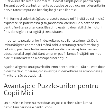
Puzzle-urile din lemn sunt mai mult decât simple jocuri pentru copii.
Ele sunt adevărate instrumente educative ce pot juca un rol esențial în
dezvoltarea timpurie a bebelușilor și a copiilor mici.
Prin forme și culori atrăgătoare, aceste puzzle-uri îi invită pe cei mici să
exploreze, să potrivească și să gândească, oferindu-le o bază solidă
pentru învățarea ulterioară. Ele stimulează nu doar abilitățile motorii
fine, dar și gândirea logică și creativitatea.
Importanța puzzle-urilor în dezvoltarea copiilor este imensă. De la
îmbunătățirea coordonării mână-ochi la recunoașterea formelor și
culorilor, puzzle-urile din lemn sunt un aliat de nădejde în parcursul
educațional al copilului. Sunt un prim pas în lumea învățării, un mod
plăcut și interactiv de a descoperi noi noțiuni.
Așadar, alegerea unui puzzle din lemn pentru micuțul tău nu este doar
o decizie de cumpărare, ci o investiție în dezvoltarea sa armonioasă și
în viitorul său educațional.
Avantajele Puzzle-urilor pentru
Copii Mici
Un puzzle din lemn nu este doar un joc, ci o cheie către lumea
dezvoltării personale pentru copii.