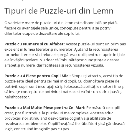
Tipuri de Puzzle-uri din Lemn
O varietate mare de puzzle-uri din lemn este disponibilă pe piață,
fiecare cu avantajele sale unice, concepute pentru a se potrivi
diferitelor etape de dezvoltare ale copilului.
Puzzle cu Numere și cu Alfabet:
Aceste puzzle-uri sunt un prim pas
excelent în lumea literelor și numerelor. Ajutând la recunoașterea
formelor literelor și cifrelor, ele pregătesc copiii pentru etapele inițiale
ale învățării școlare. Nu doar că îmbunătățesc cunoștințele despre
alfabet și numere, dar facilitează și recunoașterea vizuală.
Puzzle cu 4 Piese pentru Copii Mici:
Simplu și atractiv, acest tip de
puzzle este ideal pentru cei mai mici copii. Cu doar câteva piese de
potrivit, copiii sunt încurajați să își folosească abilitățile motorii fine și
să învețe conceptul de potrivire, toate acestea într-un cadru joasă și
neînfricoșător.
Puzzle cu Mai Multe Piese pentru Cei Mari:
Pe măsură ce copiii
cresc, pot fi introduși la puzzle-uri mai complexe. Acestea aduc
provocări noi, stimulând dezvoltarea cognitivă și abilitățile de
rezolvare a problemelor. Copiii învață să fie răbdători și să gândească
logic, construind imaginile pas cu pas.