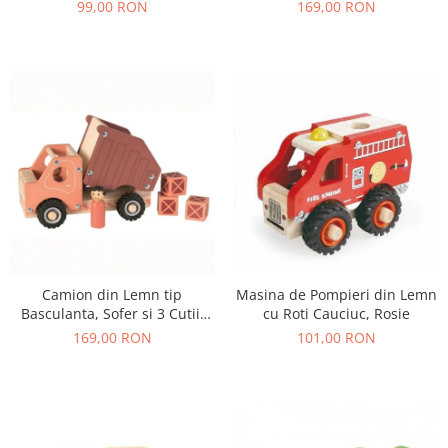
Ferma, 12 Piese
Colete, 18+ Luni
99,00 RON
169,00 RON
Camion din Lemn tip
Masina de Pompieri din Lemn
Basculanta, Sofer si 3 Cutii,
cu Roti Cauciuc, Rosie
18+ Luni
169,00 RON
101,00 RON