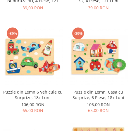
Buburuza 3D, 4 Piese, 12+
3D, 4 Piese, 12+ Luni
Luni
39,00 RON
39,00 RON
-39%
-39%
Puzzle din Lemn 6 Vehicule cu
Puzzle din Lemn, Casa cu
Surprize, 18+ Luni
Surprize, 6 Piese, 18+ Luni
106,00 RON
106,00 RON
65,00 RON
65,00 RON