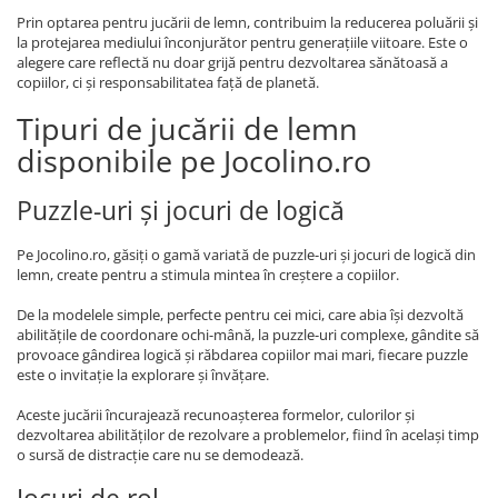
Prin optarea pentru jucării de lemn, contribuim la reducerea poluării și
la protejarea mediului înconjurător pentru generațiile viitoare. Este o
alegere care reflectă nu doar grijă pentru dezvoltarea sănătoasă a
copiilor, ci și responsabilitatea față de planetă.
Tipuri de jucării de lemn
disponibile pe Jocolino.ro
Puzzle-uri și jocuri de logică
Pe Jocolino.ro, găsiți o gamă variată de puzzle-uri și jocuri de logică din
lemn, create pentru a stimula mintea în creștere a copiilor.
De la modelele simple, perfecte pentru cei mici, care abia își dezvoltă
abilitățile de coordonare ochi-mână, la puzzle-uri complexe, gândite să
provoace gândirea logică și răbdarea copiilor mai mari, fiecare puzzle
este o invitație la explorare și învățare.
Aceste jucării încurajează recunoașterea formelor, culorilor și
dezvoltarea abilităților de rezolvare a problemelor, fiind în același timp
o sursă de distracție care nu se demodează.