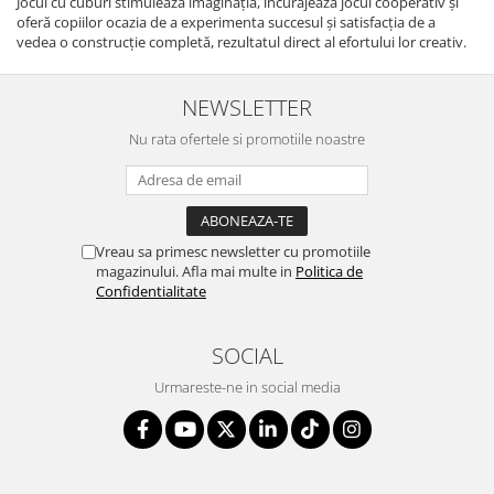
Jocul cu cuburi stimulează imaginația, încurajează jocul cooperativ și
oferă copiilor ocazia de a experimenta succesul și satisfacția de a
vedea o construcție completă, rezultatul direct al efortului lor creativ.
NEWSLETTER
Nu rata ofertele si promotiile noastre
Vreau sa primesc newsletter cu promotiile
magazinului. Afla mai multe in
Politica de
Confidentialitate
SOCIAL
Urmareste-ne in social media