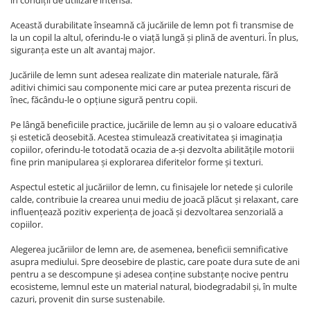
în condiții de utilizare intensă.
Această durabilitate înseamnă că jucăriile de lemn pot fi transmise de
la un copil la altul, oferindu-le o viață lungă și plină de aventuri. În plus,
siguranța este un alt avantaj major.
Jucăriile de lemn sunt adesea realizate din materiale naturale, fără
aditivi chimici sau componente mici care ar putea prezenta riscuri de
înec, făcându-le o opțiune sigură pentru copii.
Pe lângă beneficiile practice, jucăriile de lemn au și o valoare educativă
și estetică deosebită. Acestea stimulează creativitatea și imaginația
copiilor, oferindu-le totodată ocazia de a-și dezvolta abilitățile motorii
fine prin manipularea și explorarea diferitelor forme și texturi.
Aspectul estetic al jucăriilor de lemn, cu finisajele lor netede și culorile
calde, contribuie la crearea unui mediu de joacă plăcut și relaxant, care
influențează pozitiv experiența de joacă și dezvoltarea senzorială a
copiilor.
Alegerea jucăriilor de lemn are, de asemenea, beneficii semnificative
asupra mediului. Spre deosebire de plastic, care poate dura sute de ani
pentru a se descompune și adesea conține substanțe nocive pentru
ecosisteme, lemnul este un material natural, biodegradabil și, în multe
cazuri, provenit din surse sustenabile.