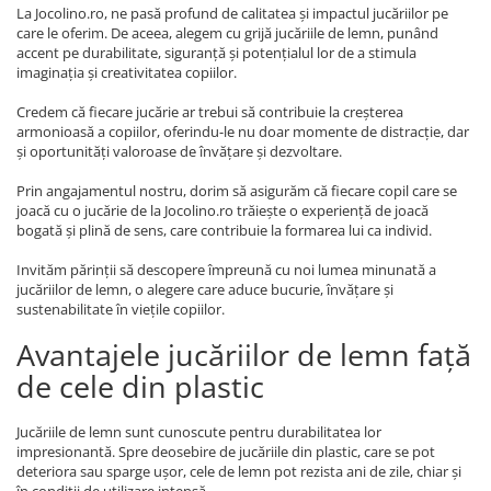
La Jocolino.ro, ne pasă profund de calitatea și impactul jucăriilor pe
care le oferim. De aceea, alegem cu grijă jucăriile de lemn, punând
accent pe durabilitate, siguranță și potențialul lor de a stimula
imaginația și creativitatea copiilor.
Credem că fiecare jucărie ar trebui să contribuie la creșterea
armonioasă a copiilor, oferindu-le nu doar momente de distracție, dar
și oportunități valoroase de învățare și dezvoltare.
Prin angajamentul nostru, dorim să asigurăm că fiecare copil care se
joacă cu o jucărie de la Jocolino.ro trăiește o experiență de joacă
bogată și plină de sens, care contribuie la formarea lui ca individ.
Invităm părinții să descopere împreună cu noi lumea minunată a
jucăriilor de lemn, o alegere care aduce bucurie, învățare și
sustenabilitate în viețile copiilor.
Avantajele jucăriilor de lemn față
de cele din plastic
Jucăriile de lemn sunt cunoscute pentru durabilitatea lor
impresionantă. Spre deosebire de jucăriile din plastic, care se pot
deteriora sau sparge ușor, cele de lemn pot rezista ani de zile, chiar și