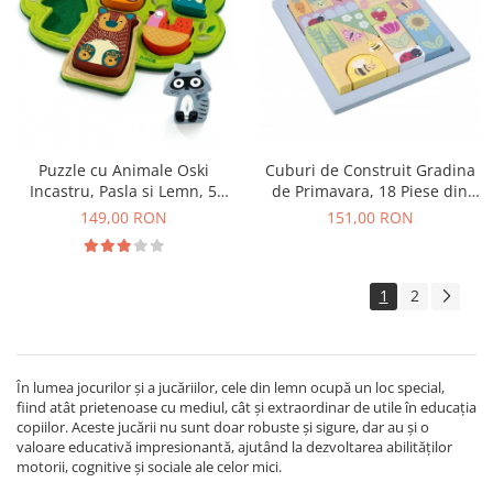
Puzzle cu Animale Oski
Cuburi de Construit Gradina
Incastru, Pasla si Lemn, 5
de Primavara, 18 Piese din
Animale, 12+ Luni
Lemn
149,00 RON
151,00 RON
1
2
În lumea jocurilor și a jucăriilor, cele din lemn ocupă un loc special,
fiind atât prietenoase cu mediul, cât și extraordinar de utile în educația
copiilor. Aceste jucării nu sunt doar robuste și sigure, dar au și o
valoare educativă impresionantă, ajutând la dezvoltarea abilităților
motorii, cognitive și sociale ale celor mici.