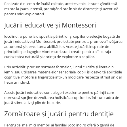
Realizate din lemn de înaltă calitate, aceste vehicule sunt gândite să
reziste la joaca intensă, promițând ore în șir de distracție și aventură
pentru micii exploratori.
Jucării educative și Montessori
Jocolino.ro pune la dispoziția părinților și copiilor o selecție bogată de
jucării educative și Montessori, proiectate pentru a promova învățarea
autonomă și dezvoltarea abilităților. Aceste jucării, inspirate de
principiile pedagogice Montessori, sunt create pentru a încuraja
curiozitatea naturală și dorința de explorare a copiilor.
Prin activități precum sortarea formelor, lucrul cu cifre și litere din
lemn, sau utilizarea materialelor senzoriale, copiii își dezvoltă abilitățile
cognitive, motorii și lingvistice într-un mod care respectă ritmul unic al
fiecărui individ.
Aceste jucării educative sunt alegeri excelente pentru părinții care
doresc să sprijine dezvoltarea holistică a copiilor lor, într-un cadru de
joacă stimulativ și plin de bucurie.
Zornăitoare și jucării pentru dentiție
Pentru cei mai mici membri ai familiei, Jocolino.ro oferă o gamă de