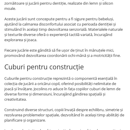
zornăitoare și jucării pentru dentiție, realizate din lemn și silicon
moale.
Aceste jucării sunt concepute pentru a fi sigure pentru bebeluși,
ajutând la calmarea disconfortului asociat cu perioada dentiției și
stimulând în același timp dezvoltarea senzorială. Materialele naturale
și texturile diverse oferă o experiență tactilă variată, încurajând
explorarea și joaca.
Fiecare jucărie este gândită să fie ușor de ținut în mânuțele mici,
promovând dezvoltarea coordonării ochi-mână și a motricității fine.
Cuburi pentru construcție
Cuburile pentru construcție reprezintă o componentă esențială în
colecția de jucării a oricărui copil, oferind posibilități nelimitate de
joacă și învățare. Jocolino.ro aduce în fața copiilor cuburi de lemn de
diverse forme și dimensiuni, încurajând gândirea spațială și
creativitatea.
Construind diverse structuri, copiii învață despre echilibru, simetrie și
rezolvarea problemelor spațiale, dezvoltând în același timp abilități de
planificare și organizare.