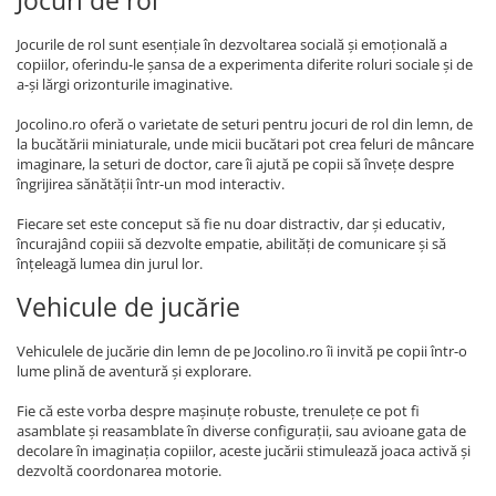
Jocuri de rol
Jocurile de rol sunt esențiale în dezvoltarea socială și emoțională a
copiilor, oferindu-le șansa de a experimenta diferite roluri sociale și de
a-și lărgi orizonturile imaginative.
Jocolino.ro oferă o varietate de seturi pentru jocuri de rol din lemn, de
la bucătării miniaturale, unde micii bucătari pot crea feluri de mâncare
imaginare, la seturi de doctor, care îi ajută pe copii să învețe despre
îngrijirea sănătății într-un mod interactiv.
Fiecare set este conceput să fie nu doar distractiv, dar și educativ,
încurajând copiii să dezvolte empatie, abilități de comunicare și să
înțeleagă lumea din jurul lor.
Vehicule de jucărie
Vehiculele de jucărie din lemn de pe Jocolino.ro îi invită pe copii într-o
lume plină de aventură și explorare.
Fie că este vorba despre mașinuțe robuste, trenulețe ce pot fi
asamblate și reasamblate în diverse configurații, sau avioane gata de
decolare în imaginația copiilor, aceste jucării stimulează joaca activă și
dezvoltă coordonarea motorie.