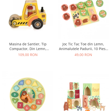
Masina de Santier, Tip
Joc Tic Tac Toe din Lemn,
Compactor, Din Lemn,
Animalutele Padurii, 10 Piese
Galbena
in Punga Textila
109,00 RON
49,00 RON