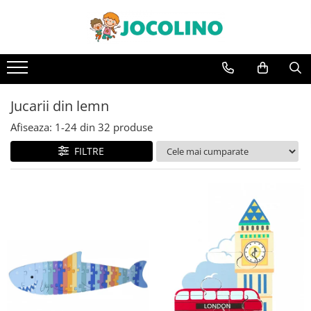
După Vârstă
1 - 2 Ani
2 - 3 Ani
Jucarii din lemn
3 - 4 Ani
Afiseaza:
1-
24
din
32
produse
4 - 5 Ani
FILTRE
5 - 6 Ani
6 - 7 Ani
7 - 8 Ani
8 - 9 Ani
9+ Ani