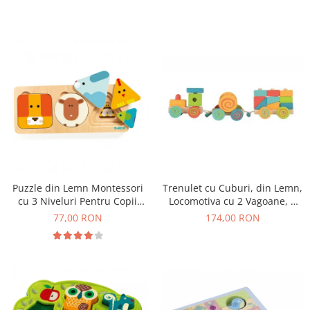
Trenulet cu Cuburi, din Lemn,
Puzzle din Lemn Montessori
Locomotiva cu 2 Vagoane, 9
cu 3 Niveluri Pentru Copii
Blocuri si Clopotel, 12+ Luni
Mici, Animale si Forme
174,00 RON
77,00 RON
Geometrice, 18+ Luni