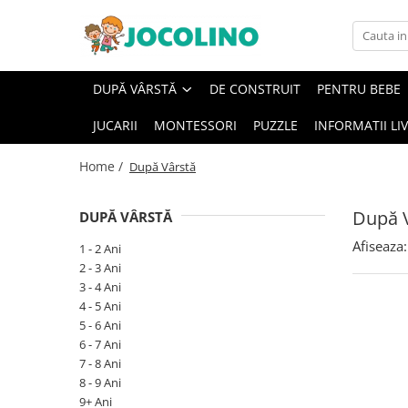
După Vârstă
DUPĂ VÂRSTĂ
DE CONSTRUIT
PENTRU BEBE
1 - 2 Ani
JUCARII
MONTESSORI
PUZZLE
INFORMATII LI
2 - 3 Ani
3 - 4 Ani
Home /
După Vârstă
4 - 5 Ani
5 - 6 Ani
După 
DUPĂ VÂRSTĂ
6 - 7 Ani
Afiseaza:
1 - 2 Ani
7 - 8 Ani
2 - 3 Ani
3 - 4 Ani
8 - 9 Ani
4 - 5 Ani
9+ Ani
5 - 6 Ani
6 - 7 Ani
7 - 8 Ani
8 - 9 Ani
9+ Ani