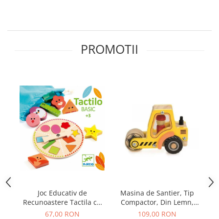
PROMOTII
Joc Educativ de
Masina de Santier, Tip
Recunoastere Tactila cu
Compactor, Din Lemn,
Forme Geometrice,
Galbena
67,00 RON
109,00 RON