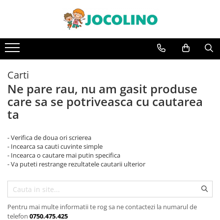
După Vârstă
1 - 2 Ani
2 - 3 Ani
Carti
3 - 4 Ani
Ne pare rau, nu am gasit produse
care sa se potriveasca cu cautarea
4 - 5 Ani
ta
5 - 6 Ani
6 - 7 Ani
- Verifica de doua ori scrierea
7 - 8 Ani
- Incearca sa cauti cuvinte simple
- Incearca o cautare mai putin specifica
8 - 9 Ani
- Va puteti restrange rezultatele cautarii ulterior
9+ Ani
Pentru mai multe informatii te rog sa ne contactezi la numarul de
telefon
0750.475.425