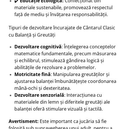
✔️
Educație Ecologică:
Confecționat din
materiale sustenabile, promovează respectul
față de mediu și învățarea responsabilității.
Tipuri de dezvoltare încurajate de Cântarul Clasic
cu Balanță și Greutăți
Dezvoltare cognitivă
: Înțelegerea conceptelor
matematice fundamentale, precum măsurarea
și echilibrul, stimulează gândirea logică și
abilitățile de rezolvare a problemelor.
Motricitate fină
: Manipularea greutăților și
ajustarea balanței îmbunătățește coordonarea
mână-ochi și dexteritatea.
Dezvoltare senzorială
: Interacțiunea cu
materialele din lemn și diferitele greutăți ale
balanței oferă stimulare vizuală și tactilă.
Avertisment:
Este important ca jucăria să fie
folosită sub supravegherea unui adult, pentru a