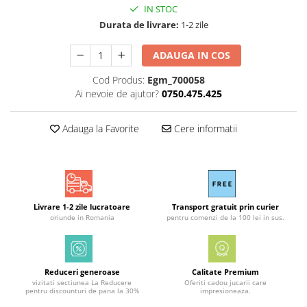
IN STOC
Durata de livrare:
1-2 zile
ADAUGA IN COS
Cod Produs:
Egm_700058
Ai nevoie de ajutor?
0750.475.425
Adauga la Favorite
Cere informatii
Livrare 1-2 zile lucratoare
Transport gratuit prin curier
oriunde in Romania
pentru comenzi de la 100 lei in sus.
Reduceri generoase
Calitate Premium
vizitati sectiunea La Reducere
Oferiti cadou jucarii care
pentru discounturi de pana la 30%
impresioneaza.