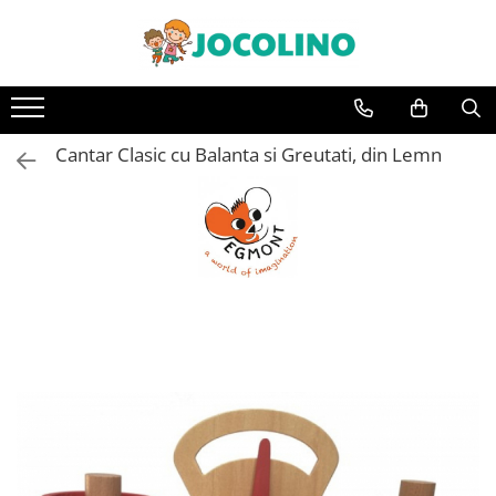
După Vârstă
1 - 2 Ani
Cantar Clasic cu Balanta si Greutati, din Lemn
2 - 3 Ani
3 - 4 Ani
4 - 5 Ani
5 - 6 Ani
6 - 7 Ani
7 - 8 Ani
8 - 9 Ani
9+ Ani