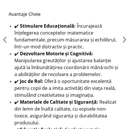
Avantaje Cheie
✔️
Stimulare Educațională:
Încurajează
înțelegerea conceptelor matematice
fundamentale, precum măsurarea și echilibrul,
într-un mod distractiv și practic.
✔️
Dezvoltare Motorie și Cognitivă:
Manipularea greutăților și ajustarea balanței
ajută la îmbunătățirea coordonării mână-ochi și
a abilităților de rezolvare a problemelor.
✔️
Joc de Rol:
Oferă o oportunitate excelentă
pentru copii de a imita activități din viața reală,
stimulând creativitatea și imaginația.
✔️
Materiale de Calitate și Siguranță:
Realizat
din lemn de înaltă calitate, cu vopsele non-
toxice, asigurând siguranța și durabilitatea
produsului.