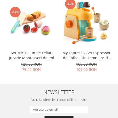
-42%
-42%
Set Mic Dejun de Feliat,
My Espresso, Set Espressor
Jucarie Montessori de Rol
de Cafea, Din Lemn, Joc de
Rol
129,00 RON
189,00 RON
75,00 RON
109,00 RON
NEWSLETTER
Nu rata ofertele si promotiile noastre