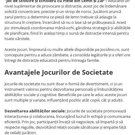
"Joc de Stivuire și Echilibru cu Piese din Lemn și Zar":
Aducând un
nivel suplimentar de provocare și distracție, acest joc de îndemânare
solicită concentrare, precizie și un strop de noroc. Jucătorii aruncă
zarul pentru a determina ce piesă de lemn trebuie să adauge la
structura în creștere, încercând să nu o lase să se prăbușească. Acest
joc stimulează coordonarea mână-ochi, gândirea strategică și abilitățile
de planificare, fiind în același timp o sursă de distracție intensă pentru
toate vârstele.
Aceste jocuri, împreună cu multe altele disponibile pe Jocolino.ro, sunt
concepute pentru a aduce zâmbete, a consolida legăturile și a oferi ore
întregi de distracție educativă pentru întreaga familie.
Avantajele Jocurilor de Societate
Jocurile de societate nu sunt doar o formă de divertisment, ci și un
instrument valoros pentru dezvoltarea personală și îmbunătățirea
abilităților sociale și cognitive. Beneficiile pe care le aduc aceste jocuri
sunt multiple și variate, influențând pozitiv atât copiii, cât și adulții.
Dezvoltarea abilităților sociale:
Jocurile de societate promovează
interacțiunea și colaborarea, încurajând lucrul în echipă și comunicarea
eficientă. Prin joc, participanții învață să negocieze, să împartă și să
respecte regulile, dezvoltând relații sociale sănătoase și empatie față
de ceilalți jucători.