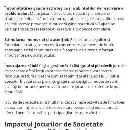
Îmbunătățirea gândirii strategice și a abilităților de rezolvare a
problemelor:
Multe jocuri de societate necesită planificare și
strategie, oferind jucătorilor oportunitatea de a-și testa și rafina aceste
abilități. Aceste provocări stimulează gândirea critică și îi ajută pe
participanți să găsească soluții creative la probleme complexe.
Stimularea memoriei și a atenției:
Respectarea regulilor și
formularea strategiilor necesită concentrare și o memorie bună,
antrenând astfel capacitatea de a fi atent și de a reține informații
importante pe durata jocului.
Încurajarea răbdării și a gestionării câștigului și pierderii:
Jocurile
de societate oferă lecții valoroase despre răbdare și așteptarea
rândului, precum și despre cum să facem față atât succesului, cât și
eșecului. Învățarea să pierzi cu grație și să câștigi cu modestie sunt
abilități importante pentru viață, pe care jocurile de societate le pot
îmbunătăți.
Jocurile de societate sunt mult mai decât simple activități de timp liber;
ele sunt un mijloc eficient de dezvoltare personală și educațională,
oferind beneficii durabile participanților de toate vârstele.
Impactul Jocurilor de Societate