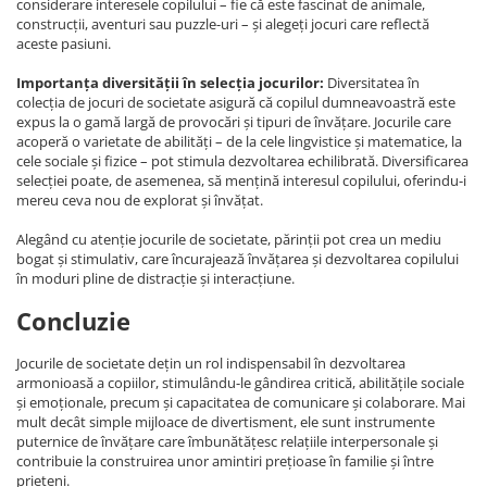
considerare interesele copilului – fie că este fascinat de animale,
construcții, aventuri sau puzzle-uri – și alegeți jocuri care reflectă
aceste pasiuni.
Importanța diversității în selecția jocurilor:
Diversitatea în
colecția de jocuri de societate asigură că copilul dumneavoastră este
expus la o gamă largă de provocări și tipuri de învățare. Jocurile care
acoperă o varietate de abilități – de la cele lingvistice și matematice, la
cele sociale și fizice – pot stimula dezvoltarea echilibrată. Diversificarea
selecției poate, de asemenea, să mențină interesul copilului, oferindu-i
mereu ceva nou de explorat și învățat.
Alegând cu atenție jocurile de societate, părinții pot crea un mediu
bogat și stimulativ, care încurajează învățarea și dezvoltarea copilului
în moduri pline de distracție și interacțiune.
Concluzie
Jocurile de societate dețin un rol indispensabil în dezvoltarea
armonioasă a copiilor, stimulându-le gândirea critică, abilitățile sociale
și emoționale, precum și capacitatea de comunicare și colaborare. Mai
mult decât simple mijloace de divertisment, ele sunt instrumente
puternice de învățare care îmbunătățesc relațiile interpersonale și
contribuie la construirea unor amintiri prețioase în familie și între
prieteni.