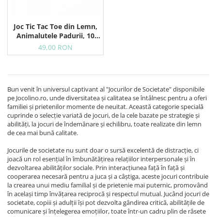
Joc Tic Tac Toe din Lemn,
Animalutele Padurii, 10
Piese in Punga Textila
49,00 RON
Bun venit în universul captivant al "Jocurilor de Societate" disponibile
pe Jocolino.ro, unde diversitatea și calitatea se întâlnesc pentru a oferi
familiei și prietenilor momente de neuitat. Această categorie specială
cuprinde o selecție variată de jocuri, de la cele bazate pe strategie și
abilități, la jocuri de îndemânare și echilibru, toate realizate din lemn
de cea mai bună calitate.
Jocurile de societate nu sunt doar o sursă excelentă de distracție, ci
joacă un rol esențial în îmbunătățirea relațiilor interpersonale și în
dezvoltarea abilităților sociale. Prin interacțiunea față în față și
cooperarea necesară pentru a juca și a câștiga, aceste jocuri contribuie
la crearea unui mediu familial și de prietenie mai puternic, promovând
în același timp învățarea reciprocă și respectul mutual. Jucând jocuri de
societate, copiii și adulții își pot dezvolta gândirea critică, abilitățile de
comunicare și înțelegerea emoțiilor, toate într-un cadru plin de râsete