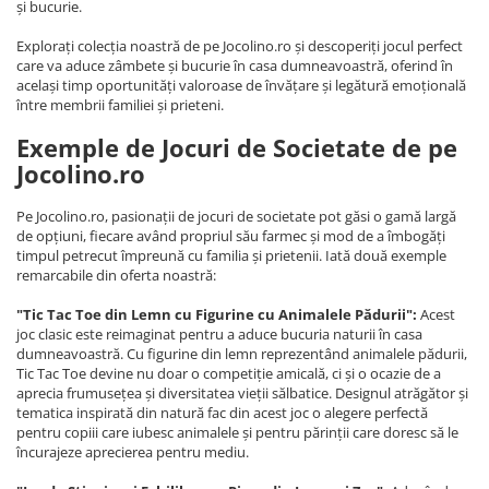
și bucurie.
Explorați colecția noastră de pe Jocolino.ro și descoperiți jocul perfect
care va aduce zâmbete și bucurie în casa dumneavoastră, oferind în
același timp oportunități valoroase de învățare și legătură emoțională
între membrii familiei și prieteni.
Exemple de Jocuri de Societate de pe
Jocolino.ro
Pe Jocolino.ro, pasionații de jocuri de societate pot găsi o gamă largă
de opțiuni, fiecare având propriul său farmec și mod de a îmbogăți
timpul petrecut împreună cu familia și prietenii. Iată două exemple
remarcabile din oferta noastră:
"Tic Tac Toe din Lemn cu Figurine cu Animalele Pădurii":
Acest
joc clasic este reimaginat pentru a aduce bucuria naturii în casa
dumneavoastră. Cu figurine din lemn reprezentând animalele pădurii,
Tic Tac Toe devine nu doar o competiție amicală, ci și o ocazie de a
aprecia frumusețea și diversitatea vieții sălbatice. Designul atrăgător și
tematica inspirată din natură fac din acest joc o alegere perfectă
pentru copiii care iubesc animalele și pentru părinții care doresc să le
încurajeze aprecierea pentru mediu.