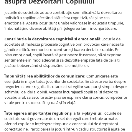
asupra Dezvoltării Copilului
Jocurile de societate aduc o contribuție semnificativă la dezvoltarea
holistică a copiilor, afectând atât sfera cognitivă, cât și pe cea
emoțională. Aceste jocuri sunt unelte valoroase în educația timpurie,
îmbunătățind diverse abilități și înțelegerea lumii înconjurătoare.
Contribuția la dezvoltarea cognitivă și emoțională:
Jocurile de
societate stimulează procesele cognitive prin provocări care necesită
gândire critică, memorie, concentrare și luarea deciziilor rapide. Pe
plan emoțional, copiii învață să gestioneze frustrarea, să-și exprime
sentimentele în mod adecvat și să dezvolte empatie față de ceilalți
jucători, observând și răspunzând la emoțiile lor.
Îmbunătățirea abilităților de comunicare:
Comunicarea este
esențială în majoritatea jocurilor de societate, fie că este vorba despre
negocierea unor reguli, discutarea strategiilor sau pur și simplu despre
schimbul de idei și opinii. Aceasta încurajează copiii să își dezvolte
vocabularul, să asculte activ și să se exprime clar și concis, competențe
vitale pentru succesul în școală și în viață.
Înțelegerea importanței regulilor și a fair-play-ului:
Jocurile de
societate sunt guvernate de un set de reguli care trebuie urmate,
oferind copiilor o înțelegere timpurie a conceptului de dreptate și
corectitudine. Participarea la jocuri într-un cadru structurat îi ajută pe