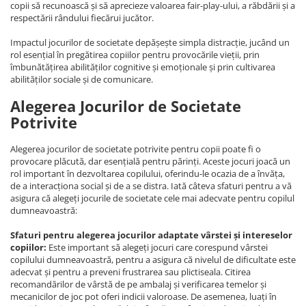
copii să recunoască și să aprecieze valoarea fair-play-ului, a răbdării și a
respectării rândului fiecărui jucător.
Impactul jocurilor de societate depășește simpla distracție, jucând un
rol esențial în pregătirea copiilor pentru provocările vieții, prin
îmbunătățirea abilităților cognitive și emoționale și prin cultivarea
abilităților sociale și de comunicare.
Alegerea Jocurilor de Societate
Potrivite
Alegerea jocurilor de societate potrivite pentru copii poate fi o
provocare plăcută, dar esențială pentru părinți. Aceste jocuri joacă un
rol important în dezvoltarea copilului, oferindu-le ocazia de a învăța,
de a interacționa social și de a se distra. Iată câteva sfaturi pentru a vă
asigura că alegeți jocurile de societate cele mai adecvate pentru copilul
dumneavoastră:
Sfaturi pentru alegerea jocurilor adaptate vârstei și intereselor
copiilor:
Este important să alegeți jocuri care corespund vârstei
copilului dumneavoastră, pentru a asigura că nivelul de dificultate este
adecvat și pentru a preveni frustrarea sau plictiseala. Citirea
recomandărilor de vârstă de pe ambalaj și verificarea temelor și
mecanicilor de joc pot oferi indicii valoroase. De asemenea, luați în