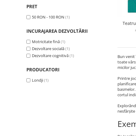
PRET
50 RON - 100 RON
(1)
Teatru
INCURAJAREA DEZVOLTĂRII
Motricitate fină
(1)
Dezvoltare socială
(1)
Dezvoltare cognitivă
(1)
Bun venit 
toate vârs
micilor juc
PRODUCATORI
Printre joc
Londji
(1)
planificar
basmelor. 
cortul ind
Explorând 
nesfârșite 
Exem