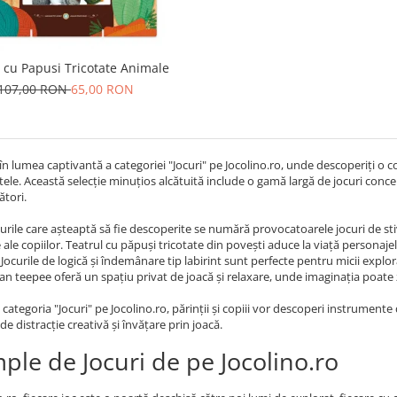
 cu Papusi Tricotate Animale
107,00 RON
65,00 RON
în lumea captivantă a categoriei "Jocuri" pe Jocolino.ro, unde descoperiți o col
tele. Această selecție minuțios alcătuită include o gamă largă de jocuri conc
ători.
urile care așteaptă să fie descoperite se numără provocatoarele jocuri de stivuir
e ale copiilor. Teatrul cu păpuși tricotate din povești aduce la viață personaje
Jocurile de logică și îndemânare tip labirint sunt perfecte pentru micii explor
ian teepee oferă un spațiu privat de joacă și relaxare, unde imaginația poate 
categoria "Jocuri" pe Jocolino.ro, părinții și copiii vor descoperi instrumente 
de distracție creativă și învățare prin joacă.
ple de Jocuri de pe Jocolino.ro