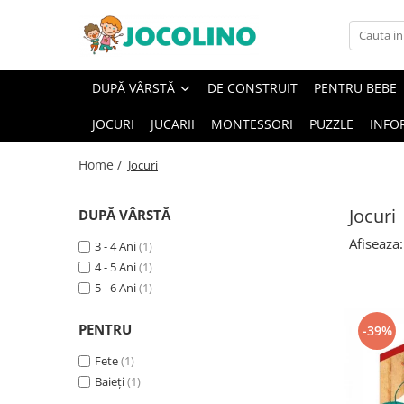
După Vârstă
DUPĂ VÂRSTĂ
DE CONSTRUIT
PENTRU BEBE
1 - 2 Ani
JOCURI
JUCARII
MONTESSORI
PUZZLE
INFO
2 - 3 Ani
3 - 4 Ani
Home /
Jocuri
4 - 5 Ani
5 - 6 Ani
Jocuri
DUPĂ VÂRSTĂ
6 - 7 Ani
Afiseaza:
3 - 4 Ani
(1)
7 - 8 Ani
4 - 5 Ani
(1)
5 - 6 Ani
(1)
8 - 9 Ani
9+ Ani
PENTRU
-39%
Fete
(1)
Baieți
(1)