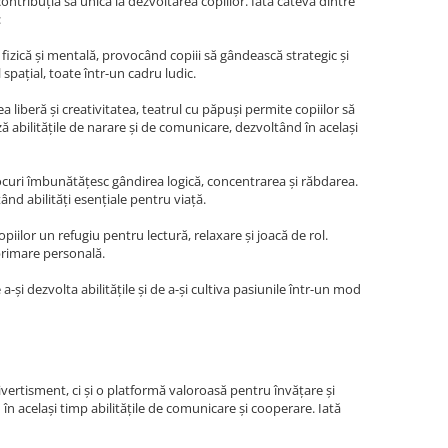
contribuția sa unică la dezvoltarea copiilor. Iată câteva dintre
:
fizică și mentală, provocând copiii să gândească strategic și
 spațial, toate într-un cadru ludic.
liberă și creativitatea, teatrul cu păpuși permite copiilor să
ă abilitățile de narare și de comunicare, dezvoltând în același
jocuri îmbunătățesc gândirea logică, concentrarea și răbdarea.
tând abilități esențiale pentru viață.
iilor un refugiu pentru lectură, relaxare și joacă de rol.
primare personală.
a-și dezvolta abilitățile și de a-și cultiva pasiunile într-un mod
ivertisment, ci și o platformă valoroasă pentru învățare și
în același timp abilitățile de comunicare și cooperare. Iată