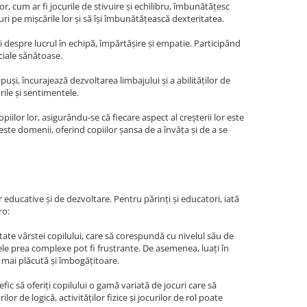
r, cum ar fi jocurile de stivuire și echilibru, îmbunătățesc
ri pe mișcările lor și să își îmbunătățească dexteritatea.
iii despre lucrul în echipă, împărtășire și empatie. Participând
ociale sănătoase.
puși, încurajează dezvoltarea limbajului și a abilităților de
rile și sentimentele.
opiilor lor, asigurându-se că fiecare aspect al creșterii lor este
este domenii, oferind copiilor șansa de a învăța și de a se
 educative și de dezvoltare. Pentru părinți și educatori, iată
ro:
ate vârstei copilului, care să corespundă cu nivelul său de
e cele prea complexe pot fi frustrante. De asemenea, luați în
t mai plăcută și îmbogățitoare.
ic să oferiți copilului o gamă variată de jocuri care să
lor de logică, activităților fizice și jocurilor de rol poate