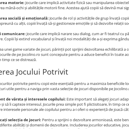
area motorie:
Jocurile care implică activitate fizică sau manipularea obiectelo
a mână-ochi și abilitățile motorii fine. Acestea ajută copiii să devină mai sigu
rea socială și emoțională:
Jocurile de rol și activitățile de grup învață cop
mpreună cu alții, copiii învață să-și gestioneze emoțiile și să dezvolte relații s
și comunicare:
Jocurile care implică narare sau dialog, cum ar fi teatrul cu pă
. Copiii își extind vocabularul și învață noi modalități de a-și exprima gându
ea unei game variate de jocuri, părinții pot sprijini dezvoltarea echilibrată a c
Jocurile de pe Jocolino.ro sunt concepute pentru a aduce beneficii în toate ac
n timp ce se distrează.
rea Jocului Potrivit
ocurilor potrivite pentru copii este esențială pentru a maximiza beneficiile lor
turi utile pentru a naviga prin vasta selecție de jocuri disponibile pe Jocolino.
ont de vârsta și interesele copilului:
Este important să alegeți jocuri adapt
 și să îi capteze interesul. Jocurile prea simple pot fi plictisitoare, în timp c
e interesele personale ale copilului pentru a-i oferi o experiență de joacă câ
cați selecția de jocuri:
Pentru a sprijini o dezvoltare armonioasă, este benef
iferite abilități și domenii de dezvoltare. Includerea jocurilor educative, jocuri