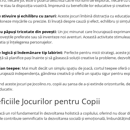
o.ro, fiecare joc este o poartă deschisă către noi lumi de explorat, fiecare cu 
re stau la dispoziția voastră, împreună cu beneficiile lor educative și creative
 stivuire și echilibru cu zaruri
:
Aceste jocuri îmbină distracția cu educația 
oneze mișcările cu precizie. Ei învață despre cauză și efect, echilibru și simțul
u păpuși tricotate din povești
:
Un joc minunat care încurajează exprimarea 
oveștile preferate sau să inventeze noi aventuri. Această activitate stimuleaz
ia și înțelegerea personajelor.
e logică și îndemânare tip labirint
:
Perfecte pentru micii strategi, aceste 
ță să planifice pași înainte și să găsească soluții creative la probleme, dezvol
dian teepee
:
Mai mult decât un simplu spațiu de joacă, cortul teepee oferă cop
urajează independența, gândirea creativă și oferă un spațiu sigur pentru ex
 aceste jocuri pe Jocolino.ro, copiii au șansa de a-și extinde orizonturile, de 
educativ.
iciile Jocurilor pentru Copii
oacă un rol fundamental în dezvoltarea holistică a copilului, oferind nu doar d
Ele contribuie semnificativ la dezvoltarea socială și emoțională, îmbunătățind 