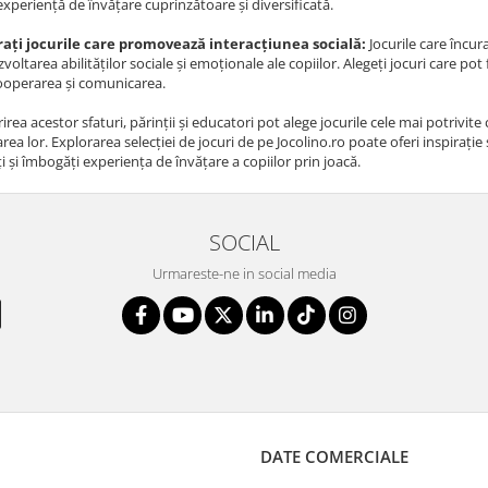
experiență de învățare cuprinzătoare și diversificată.
ați jocurile care promovează interacțiunea socială:
Jocurile care încura
oltarea abilităților sociale și emoționale ale copiilor. Alegeți jocuri care pot fi
ooperarea și comunicarea.
rea acestor sfaturi, părinții și educatori pot alege jocurile cele mai potrivite
area lor. Explorarea selecției de jocuri de pe Jocolino.ro poate oferi inspirație
 și îmbogăți experiența de învățare a copiilor prin joacă.
SOCIAL
Urmareste-ne in social media
DATE COMERCIALE