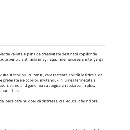
ecție variată și plină de creativitate destinată copiilor de
epute pentru a stimula imaginația, îndemânarea și inteligența
e și echilibru cu zaruri, care testează abilitățile fizice și de
le preferate ale copiilor, invitându-i în lumea fermecată a
atori, stimulând gândirea strategică și răbdarea. În plus,
zbura liber.
de joacă care nu doar că distrează, ci și educă, oferind ore