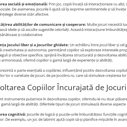
rea socială și emoțională:
Prin joc, copiii învață să interacționeze cu alții
e sociale. De asemenea, jocurile îi ajută să își exprime sentimentele și să înve
înțelege diverse stări afective.
țirea abilităților de comunicare și cooperare:
Multe jocuri necesită luc
scă ideile și să asculte sugestiile celorlalți. Această interacțiune îmbunătățe
e sănătoase și colaborative.
ța jocului liber și a jocurilor ghidate:
Un echilibru între jocul liber și cel 
ă creativitatea și autonomia, permițând copiilor să exploreze interesele proprii 
guli și obiective specifice, sprijină învățarea structurată și dezvoltarea abili
 armonioasă, oferind copiilor o gamă largă de experiențe și abilități.
eprezintă o parte esențială a copilăriei, influențând pozitiv dezvoltarea copilul
lor lor o varietate de jocuri, de pe Jocolino.ro, care să stimuleze creșterea lo
oltarea Copiilor Încurajată de Jocuri
unt instrumente puternice în dezvoltarea copiilor, oferindu-le nu doar plăcere
gamă largă de abilități. Diferitele tipuri de jocuri stimulează diverse aspecte a
rea cognitivă:
Jocurile de logică și puzzle-urile îmbunătățesc funcțiile cognit
r. De exemplu, un joc de labirint ajută copiii să-și planifice mișcările în avans