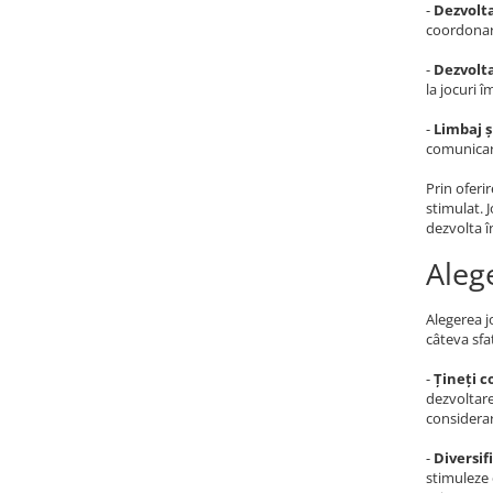
-
Dezvolt
coordonare
-
Dezvolta
la jocuri î
-
Limbaj 
comunicare
Prin oferir
stimulat. 
dezvolta î
Alege
Alegerea j
câteva sfa
-
Țineți c
dezvoltare
considerar
-
Diversifi
stimuleze d