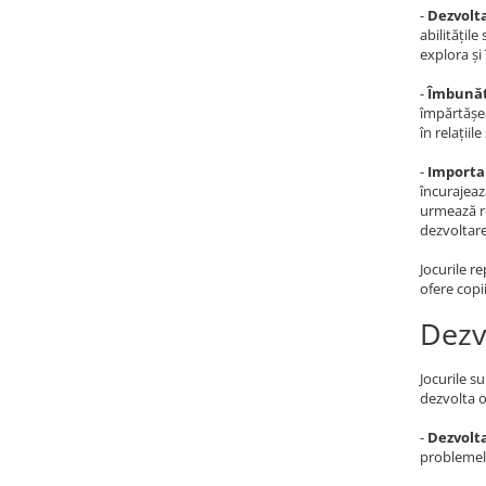
-
Dezvolta
abilitățil
explora și 
-
Îmbunătă
împărtășea
în relațiil
-
Importan
încurajeaz
urmează re
dezvoltare
Jocurile r
ofere copii
Dezv
Jocurile s
dezvolta o 
-
Dezvolta
problemelo