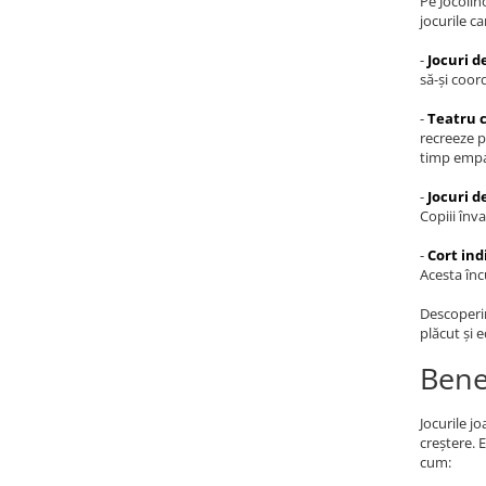
Pe Jocolin
jocurile ca
-
Jocuri de
să-și coord
-
Teatru c
recreeze p
timp empat
-
Jocuri d
Copiii înva
-
Cort in
Acesta înc
Descoperind
plăcut și 
Benef
Jocurile j
creștere. 
cum: