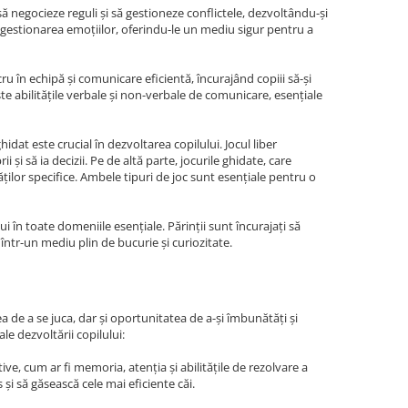
, să negocieze reguli și să gestioneze conflictele, dezvoltându-și
țe gestionarea emoțiilor, oferindu-le un mediu sigur pentru a
ru în echipă și comunicare eficientă, încurajând copiii să-și
ște abilitățile verbale și non-verbale de comunicare, esențiale
ghidat este crucial în dezvoltarea copilului. Jocul liber
și să ia decizii. Pe de altă parte, jocurile ghidate, care
tăților specifice. Ambele tipuri de joc sunt esențiale pentru o
ui în toate domeniile esențiale. Părinții sunt încurajați să
r într-un mediu plin de bucurie și curiozitate.
a de a se juca, dar și oportunitatea de a-și îmbunătăți și
le dezvoltării copilului:
ive, cum ar fi memoria, atenția și abilitățile de rezolvare a
 și să găsească cele mai eficiente căi.