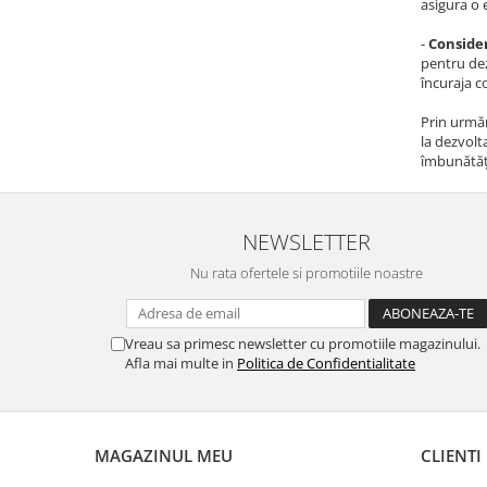
asigura o 
-
Consider
pentru dezv
încuraja c
Prin urmări
la dezvolt
îmbunătăți
NEWSLETTER
Nu rata ofertele si promotiile noastre
Vreau sa primesc newsletter cu promotiile magazinului.
Afla mai multe in
Politica de Confidentialitate
MAGAZINUL MEU
CLIENTI