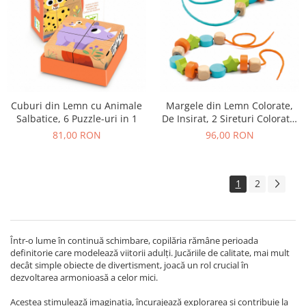
Cuburi din Lemn cu Animale
Margele din Lemn Colorate,
Salbatice, 6 Puzzle-uri in 1
De Insirat, 2 Sireturi Colorate,
24 Margele
81,00 RON
96,00 RON
1
2
Într-o lume în continuă schimbare, copilăria rămâne perioada
definitorie care modelează viitorii adulți. Jucăriile de calitate, mai mult
decât simple obiecte de divertisment, joacă un rol crucial în
dezvoltarea armonioasă a celor mici.
Acestea stimulează imaginația, încurajează explorarea și contribuie la