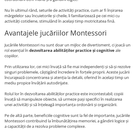
Nu în ultimul rând, seturile de activități practice, cum ar fi înșirarea
mărgelelor sau încuietorile și cheile, îi familiarizează pe cei mici cu
activități cotidiene, stimulând în același timp motricitatea fină.
Avantajele jucăriilor Montessori
Jucăriile Montessori nu sunt doar un mijloc de divertisment, ci joacă un
rol esențial în
dezvoltarea abilităților practice și cognitive
ale
copiilor.
Prin utilizarea lor, cei mici învață să fie mai independenți și să-și rezolve
singuri problemele, câștigând încredere în forțele proprii. Aceste jucării
încurajează concentrarea și atenția la detalii, oferind în același timp un
mediu propice învățării autodirijate.
Rolul lor în dezvoltarea abilităților practice este incontestabil; copiii
învață să manipuleze obiecte, să urmeze pași specifici în realizarea
unei activități și să înțeleagă importanța ordonării și organizării.
Pe de altă parte, beneficiile cognitive sunt la fel de importante, jucăriile
Montessori contribuind la îmbunătățirea memoriei, a gândirii logice și
a capacității de a rezolva probleme complexe.