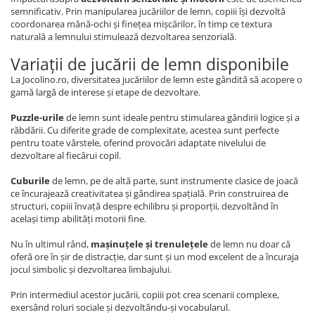
semnificativ. Prin manipularea jucăriilor de lemn, copiii își dezvoltă
coordonarea mână-ochi și finețea mișcărilor, în timp ce textura
naturală a lemnului stimulează dezvoltarea senzorială.
Variații de jucării de lemn disponibile
La Jocolino.ro, diversitatea jucăriilor de lemn este gândită să acopere o
gamă largă de interese și etape de dezvoltare.
Puzzle-urile
de lemn sunt ideale pentru stimularea gândirii logice și a
răbdării. Cu diferite grade de complexitate, acestea sunt perfecte
pentru toate vârstele, oferind provocări adaptate nivelului de
dezvoltare al fiecărui copil.
Cuburile
de lemn, pe de altă parte, sunt instrumente clasice de joacă
ce încurajează creativitatea și gândirea spațială. Prin construirea de
structuri, copiii învață despre echilibru și proporții, dezvoltând în
același timp abilități motorii fine.
Nu în ultimul rând,
mașinuțele și trenulețele
de lemn nu doar că
oferă ore în șir de distracție, dar sunt și un mod excelent de a încuraja
jocul simbolic și dezvoltarea limbajului.
Prin intermediul acestor jucării, copiii pot crea scenarii complexe,
exersând roluri sociale și dezvoltându-și vocabularul.