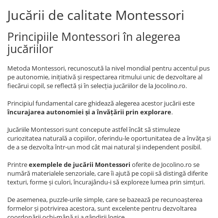
Jucării de calitate Montessori
Principiile Montessori în alegerea
jucăriilor
Metoda Montessori, recunoscută la nivel mondial pentru accentul pus
pe autonomie, inițiativă și respectarea ritmului unic de dezvoltare al
fiecărui copil, se reflectă și în selecția jucăriilor de la Jocolino.ro.
Principiul fundamental care ghidează alegerea acestor jucării este
încurajarea autonomiei și a învățării prin explorare
.
Jucăriile Montessori sunt concepute astfel încât să stimuleze
curiozitatea naturală a copiilor, oferindu-le oportunitatea de a învăța și
de a se dezvolta într-un mod cât mai natural și independent posibil.
Printre
exemplele de jucării Montessori
oferite de Jocolino.ro se
numără materialele senzoriale, care îi ajută pe copii să distingă diferite
texturi, forme și culori, încurajându-i să exploreze lumea prin simțuri.
De asemenea, puzzle-urile simple, care se bazează pe recunoașterea
formelor și potrivirea acestora, sunt excelente pentru dezvoltarea
coordonării ochi-mână și a gândirii logice.