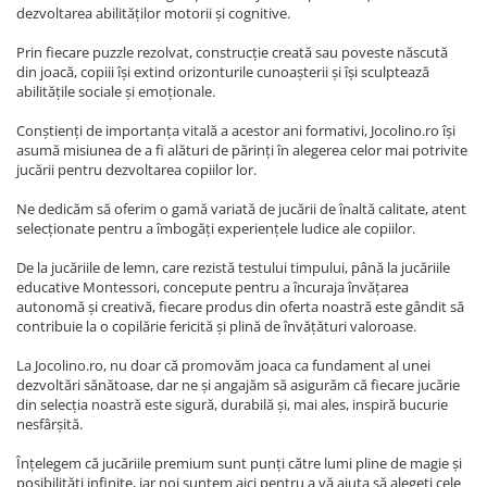
dezvoltarea abilităților motorii și cognitive.
Prin fiecare puzzle rezolvat, construcție creată sau poveste născută
din joacă, copiii își extind orizonturile cunoașterii și își sculptează
abilitățile sociale și emoționale.
Conștienți de importanța vitală a acestor ani formativi, Jocolino.ro își
asumă misiunea de a fi alături de părinți în alegerea celor mai potrivite
jucării pentru dezvoltarea copiilor lor.
Ne dedicăm să oferim o gamă variată de jucării de înaltă calitate, atent
selecționate pentru a îmbogăți experiențele ludice ale copiilor.
De la jucăriile de lemn, care rezistă testului timpului, până la jucăriile
educative Montessori, concepute pentru a încuraja învățarea
autonomă și creativă, fiecare produs din oferta noastră este gândit să
contribuie la o copilărie fericită și plină de învățături valoroase.
La Jocolino.ro, nu doar că promovăm joaca ca fundament al unei
dezvoltări sănătoase, dar ne și angajăm să asigurăm că fiecare jucărie
din selecția noastră este sigură, durabilă și, mai ales, inspiră bucurie
nesfârșită.
Înțelegem că jucăriile premium sunt punți către lumi pline de magie și
posibilități infinite, iar noi suntem aici pentru a vă ajuta să alegeți cele