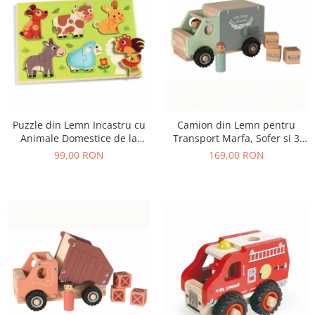
Puzzle din Lemn Incastru cu
Camion din Lemn pentru
Animale Domestice de la
Transport Marfa, Sofer si 3
Ferma, 12 Piese
Colete, 18+ Luni
99,00 RON
169,00 RON