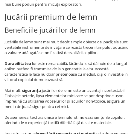
mai bune poduri pentru micuții exploratori.
Jucării premium de lemn
Beneficiile jucăriilor de lemn
Jucăriile de lemn sunt mai mult decât simple obiecte de joacă; ele sunt
veritabile instrumente de învățare ce rezistă trecerii timpului, aducând
o valoare adăugată semnificativă dezvoltării copiilor.
Durabilitatea
lor este remarcabilă, făcându-le să dăinuie de-a lungul
anilor, putând fi transmise de la o generație la alta. Această
caracteristică le face nu doar prietenoase cu mediul, ci și o investiție în
viitorul copilului dumneavoastră.
Mai mult,
siguranța
jucăriilor de lemn este un avantaj incontestabil.
Finisajele netede, lipsa elementelor mici care se pot desprinde ușor,
împreună cu utilizarea vopselurilor și lacurilor non-toxice, asigură un
mediu de joacă sigur pentru cei mici.
De asemenea, textura unică a lemnului stimulează simțurile copiilor,
oferindu-le o experiență tactilă diferită față de alte materiale.
Impactul asupra
dezvoltării senzoriale și motorii
este de asemenea