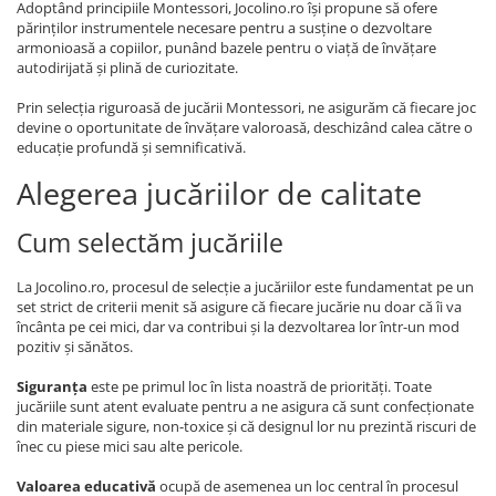
Adoptând principiile Montessori, Jocolino.ro își propune să ofere
părinților instrumentele necesare pentru a susține o dezvoltare
armonioasă a copiilor, punând bazele pentru o viață de învățare
autodirijată și plină de curiozitate.
Prin selecția riguroasă de jucării Montessori, ne asigurăm că fiecare joc
devine o oportunitate de învățare valoroasă, deschizând calea către o
educație profundă și semnificativă.
Alegerea jucăriilor de calitate
Cum selectăm jucăriile
La Jocolino.ro, procesul de selecție a jucăriilor este fundamentat pe un
set strict de criterii menit să asigure că fiecare jucărie nu doar că îi va
încânta pe cei mici, dar va contribui și la dezvoltarea lor într-un mod
pozitiv și sănătos.
Siguranța
este pe primul loc în lista noastră de priorități. Toate
jucăriile sunt atent evaluate pentru a ne asigura că sunt confecționate
din materiale sigure, non-toxice și că designul lor nu prezintă riscuri de
înec cu piese mici sau alte pericole.
Valoarea educativă
ocupă de asemenea un loc central în procesul