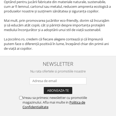
Optând pentru jucării fabricate din materiale naturale, sustenabile,
cum ar fi lemnul, cartonul sau metalul, reducem amprenta ecologică a
produselor noastre și susținem sănătatea și siguranța copiilor.
Mai mult, prin promovarea jucăriilor eco-friendly, dorim să încurajăm
și să educăm atât copiii, cât și părinții despre importanța protejării
mediului înconjurător și a adoptării unui stil de viață sustenabil.
La Jocolino.ro, credem că fiecare alegere contează și că împreună
putem face o diferență pozitivă în lume, începând chiar din primii ani
de viață ai copiilor.
NEWSLETTER
Nu rata ofertele si promotiile noastre
Vreau sa primesc newsletter cu promotiile
magazinului. Afla mai multe in
Politica de
Confidentialitate