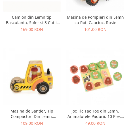
Camion din Lemn tip
Masina de Pompieri din Lemn
Basculanta, Sofer si 3 Cutii,
cu Roti Cauciuc, Rosie
18+ Luni
169,00 RON
101,00 RON
Masina de Santier, Tip
Joc Tic Tac Toe din Lemn,
Compactor, Din Lemn,
Animalutele Padurii, 10 Piese
Galbena
in Punga Textila
109,00 RON
49,00 RON