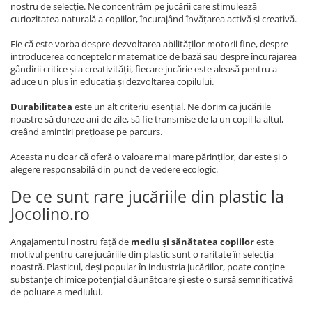
nostru de selecție. Ne concentrăm pe jucării care stimulează
curiozitatea naturală a copiilor, încurajând învățarea activă și creativă.
Fie că este vorba despre dezvoltarea abilităților motorii fine, despre
introducerea conceptelor matematice de bază sau despre încurajarea
gândirii critice și a creativității, fiecare jucărie este aleasă pentru a
aduce un plus în educația și dezvoltarea copilului.
Durabilitatea
este un alt criteriu esențial. Ne dorim ca jucăriile
noastre să dureze ani de zile, să fie transmise de la un copil la altul,
creând amintiri prețioase pe parcurs.
Aceasta nu doar că oferă o valoare mai mare părinților, dar este și o
alegere responsabilă din punct de vedere ecologic.
De ce sunt rare jucăriile din plastic la
Jocolino.ro
Angajamentul nostru față de
mediu și sănătatea copiilor
este
motivul pentru care jucăriile din plastic sunt o raritate în selecția
noastră. Plasticul, deși popular în industria jucăriilor, poate conține
substanțe chimice potențial dăunătoare și este o sursă semnificativă
de poluare a mediului.