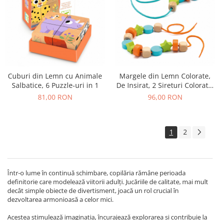
Cuburi din Lemn cu Animale
Margele din Lemn Colorate,
Salbatice, 6 Puzzle-uri in 1
De Insirat, 2 Sireturi Colorate,
24 Margele
81,00 RON
96,00 RON
1
2
Într-o lume în continuă schimbare, copilăria rămâne perioada
definitorie care modelează viitorii adulți. Jucăriile de calitate, mai mult
decât simple obiecte de divertisment, joacă un rol crucial în
dezvoltarea armonioasă a celor mici.
Acestea stimulează imaginația, încurajează explorarea și contribuie la