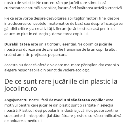
nostru de selecție. Ne concentrăm pe jucării care stimulează
curiozitatea naturală a copiilor, încurajând învățarea activă și creativă.
Fie că este vorba despre dezvoltarea abilităților motorii fine, despre
introducerea conceptelor matematice de bază sau despre încurajarea
gândirii critice și a creativității, fiecare jucărie este aleasă pentru a
aduce un plus în educația și dezvoltarea copilului.
Durabilitatea
este un alt criteriu esențial. Ne dorim ca jucăriile
noastre să dureze ani de zile, să fie transmise de la un copil la altul,
creând amintiri prețioase pe parcurs.
Aceasta nu doar că oferă o valoare mai mare părinților, dar este și o
alegere responsabilă din punct de vedere ecologic.
De ce sunt rare jucăriile din plastic la
Jocolino.ro
Angajamentul nostru față de
mediu și sănătatea copiilor
este
motivul pentru care jucăriile din plastic sunt o raritate în selecția
noastră. Plasticul, deși popular în industria jucăriilor, poate conține
substanțe chimice potențial dăunătoare și este o sursă semnificativă
de poluare a mediului.