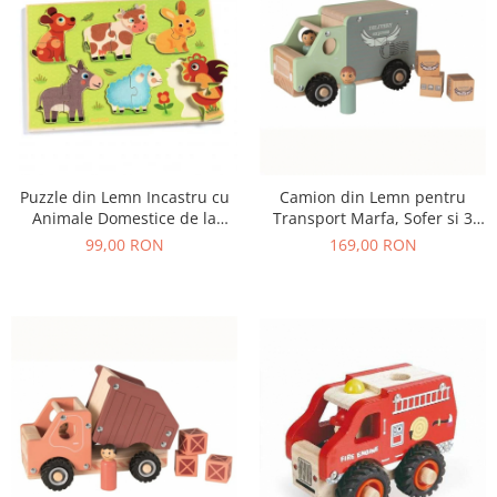
Puzzle din Lemn Incastru cu
Camion din Lemn pentru
Animale Domestice de la
Transport Marfa, Sofer si 3
Ferma, 12 Piese
Colete, 18+ Luni
99,00 RON
169,00 RON