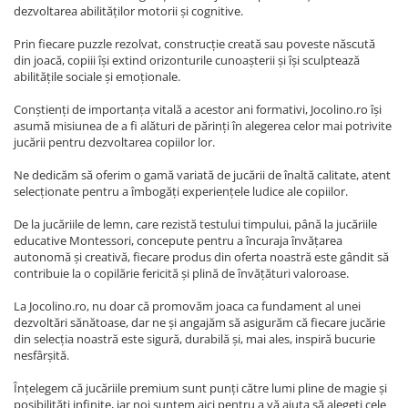
dezvoltarea abilităților motorii și cognitive.
Prin fiecare puzzle rezolvat, construcție creată sau poveste născută
din joacă, copiii își extind orizonturile cunoașterii și își sculptează
abilitățile sociale și emoționale.
Conștienți de importanța vitală a acestor ani formativi, Jocolino.ro își
asumă misiunea de a fi alături de părinți în alegerea celor mai potrivite
jucării pentru dezvoltarea copiilor lor.
Ne dedicăm să oferim o gamă variată de jucării de înaltă calitate, atent
selecționate pentru a îmbogăți experiențele ludice ale copiilor.
De la jucăriile de lemn, care rezistă testului timpului, până la jucăriile
educative Montessori, concepute pentru a încuraja învățarea
autonomă și creativă, fiecare produs din oferta noastră este gândit să
contribuie la o copilărie fericită și plină de învățături valoroase.
La Jocolino.ro, nu doar că promovăm joaca ca fundament al unei
dezvoltări sănătoase, dar ne și angajăm să asigurăm că fiecare jucărie
din selecția noastră este sigură, durabilă și, mai ales, inspiră bucurie
nesfârșită.
Înțelegem că jucăriile premium sunt punți către lumi pline de magie și
posibilități infinite, iar noi suntem aici pentru a vă ajuta să alegeți cele