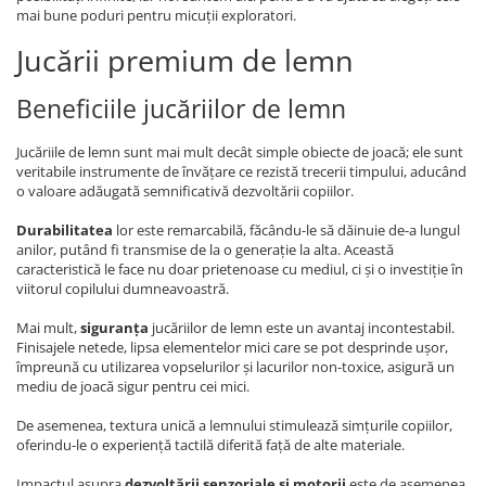
mai bune poduri pentru micuții exploratori.
Jucării premium de lemn
Beneficiile jucăriilor de lemn
Jucăriile de lemn sunt mai mult decât simple obiecte de joacă; ele sunt
veritabile instrumente de învățare ce rezistă trecerii timpului, aducând
o valoare adăugată semnificativă dezvoltării copiilor.
Durabilitatea
lor este remarcabilă, făcându-le să dăinuie de-a lungul
anilor, putând fi transmise de la o generație la alta. Această
caracteristică le face nu doar prietenoase cu mediul, ci și o investiție în
viitorul copilului dumneavoastră.
Mai mult,
siguranța
jucăriilor de lemn este un avantaj incontestabil.
Finisajele netede, lipsa elementelor mici care se pot desprinde ușor,
împreună cu utilizarea vopselurilor și lacurilor non-toxice, asigură un
mediu de joacă sigur pentru cei mici.
De asemenea, textura unică a lemnului stimulează simțurile copiilor,
oferindu-le o experiență tactilă diferită față de alte materiale.
Impactul asupra
dezvoltării senzoriale și motorii
este de asemenea