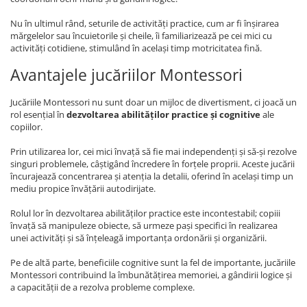
Nu în ultimul rând, seturile de activități practice, cum ar fi înșirarea
mărgelelor sau încuietorile și cheile, îi familiarizează pe cei mici cu
activități cotidiene, stimulând în același timp motricitatea fină.
Avantajele jucăriilor Montessori
Jucăriile Montessori nu sunt doar un mijloc de divertisment, ci joacă un
rol esențial în
dezvoltarea abilităților practice și cognitive
ale
copiilor.
Prin utilizarea lor, cei mici învață să fie mai independenți și să-și rezolve
singuri problemele, câștigând încredere în forțele proprii. Aceste jucării
încurajează concentrarea și atenția la detalii, oferind în același timp un
mediu propice învățării autodirijate.
Rolul lor în dezvoltarea abilităților practice este incontestabil; copiii
învață să manipuleze obiecte, să urmeze pași specifici în realizarea
unei activități și să înțeleagă importanța ordonării și organizării.
Pe de altă parte, beneficiile cognitive sunt la fel de importante, jucăriile
Montessori contribuind la îmbunătățirea memoriei, a gândirii logice și
a capacității de a rezolva probleme complexe.