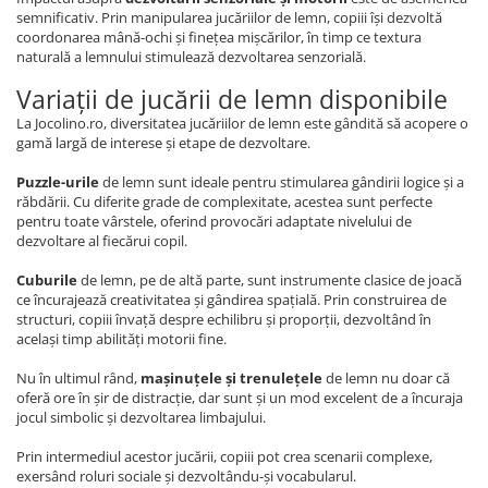
semnificativ. Prin manipularea jucăriilor de lemn, copiii își dezvoltă
coordonarea mână-ochi și finețea mișcărilor, în timp ce textura
naturală a lemnului stimulează dezvoltarea senzorială.
Variații de jucării de lemn disponibile
La Jocolino.ro, diversitatea jucăriilor de lemn este gândită să acopere o
gamă largă de interese și etape de dezvoltare.
Puzzle-urile
de lemn sunt ideale pentru stimularea gândirii logice și a
răbdării. Cu diferite grade de complexitate, acestea sunt perfecte
pentru toate vârstele, oferind provocări adaptate nivelului de
dezvoltare al fiecărui copil.
Cuburile
de lemn, pe de altă parte, sunt instrumente clasice de joacă
ce încurajează creativitatea și gândirea spațială. Prin construirea de
structuri, copiii învață despre echilibru și proporții, dezvoltând în
același timp abilități motorii fine.
Nu în ultimul rând,
mașinuțele și trenulețele
de lemn nu doar că
oferă ore în șir de distracție, dar sunt și un mod excelent de a încuraja
jocul simbolic și dezvoltarea limbajului.
Prin intermediul acestor jucării, copiii pot crea scenarii complexe,
exersând roluri sociale și dezvoltându-și vocabularul.