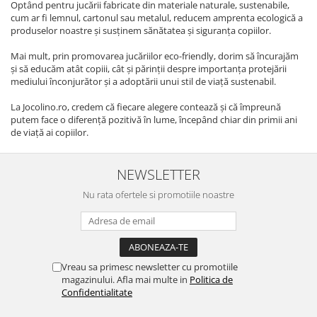
Optând pentru jucării fabricate din materiale naturale, sustenabile,
cum ar fi lemnul, cartonul sau metalul, reducem amprenta ecologică a
produselor noastre și susținem sănătatea și siguranța copiilor.
Mai mult, prin promovarea jucăriilor eco-friendly, dorim să încurajăm
și să educăm atât copiii, cât și părinții despre importanța protejării
mediului înconjurător și a adoptării unui stil de viață sustenabil.
La Jocolino.ro, credem că fiecare alegere contează și că împreună
putem face o diferență pozitivă în lume, începând chiar din primii ani
de viață ai copiilor.
NEWSLETTER
Nu rata ofertele si promotiile noastre
Vreau sa primesc newsletter cu promotiile
magazinului. Afla mai multe in
Politica de
Confidentialitate