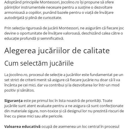
Adoptând principiile Montessori, Jocolino.ro își propune să ofere
părinților instrumentele necesare pentru a susține o dezvoltare
armonioasă a copiilor, punând bazele pentru o viață de învățare
autodirijată și plină de curiozitate.
Prin selecția riguroasă de jucării Montessori, ne asigurăm că fiecare joc
devine o oportunitate de învățare valoroasă, deschizând calea către o
educație profundă și semnificativă.
Alegerea jucăriilor de calitate
Cum selectăm jucăriile
La Jocolino.ro, procesul de selecție a jucăriilor este fundamentat pe un
set strict de criterii menit să asigure că fiecare jucărie nu doar că îi va
încânta pe cei mici, dar va contribui și la dezvoltarea lor într-un mod
pozitiv și sănătos.
Siguranța
este pe primul loc în lista noastră de priorități. Toate
jucăriile sunt atent evaluate pentru a ne asigura că sunt confecționate
din materiale sigure, non-toxice și că designul lor nu prezintă riscuri de
înec cu piese mici sau alte pericole.
Valoarea educativă
ocupă de asemenea un loc central în procesul