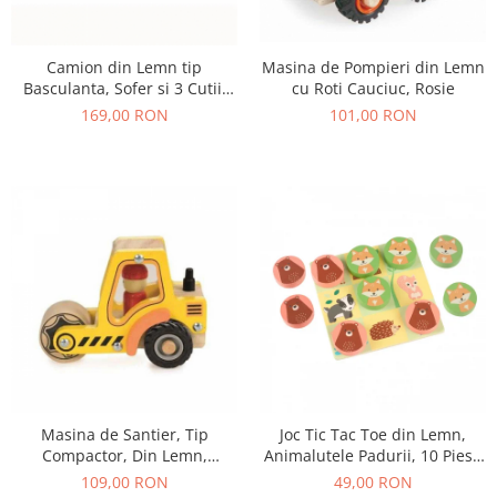
Camion din Lemn tip
Masina de Pompieri din Lemn
Basculanta, Sofer si 3 Cutii,
cu Roti Cauciuc, Rosie
18+ Luni
169,00 RON
101,00 RON
Masina de Santier, Tip
Joc Tic Tac Toe din Lemn,
Compactor, Din Lemn,
Animalutele Padurii, 10 Piese
Galbena
in Punga Textila
109,00 RON
49,00 RON