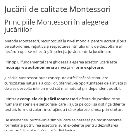
Jucării de calitate Montessori
Principiile Montessori în alegerea
jucăriilor
Metoda Montessori, recunoscută la nivel mondial pentru accentul pus
pe autonomie, inițiativă și respectarea ritmului unic de dezvoltare al
fiecărui copil, se reflectă și în selecția jucăriilor de la Jocolino.ro.
Principiul fundamental care ghidează alegerea acestor jucării este
încurajarea autonomiei și a învățării prin explorare
.
Jucăriile Montessori sunt concepute astfel încât să stimuleze
curiozitatea naturală a copiilor, oferindu-le oportunitatea de a învăța și
de a se dezvolta într-un mod cât mai natural și independent posibil.
Printre
exemplele de jucării Montessori
oferite de Jocolino.ro se
numără materialele senzoriale, care îi ajută pe copii să distingă diferite
texturi, forme și culori, încurajându-i să exploreze lumea prin simțuri.
De asemenea, puzzle-urile simple, care se bazează pe recunoașterea
formelor și potrivirea acestora, sunt excelente pentru dezvoltarea
coordonării ochi-mână și a gândirii logice.