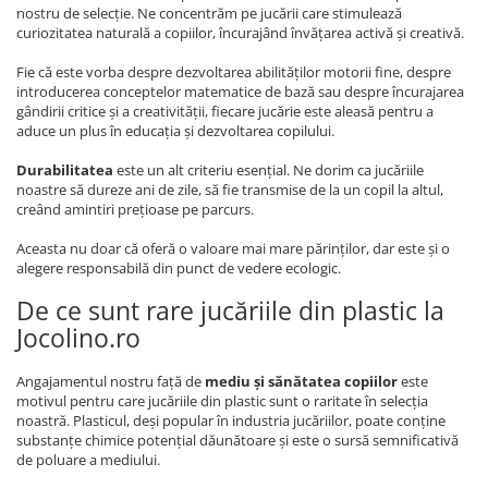
nostru de selecție. Ne concentrăm pe jucării care stimulează
curiozitatea naturală a copiilor, încurajând învățarea activă și creativă.
Fie că este vorba despre dezvoltarea abilităților motorii fine, despre
introducerea conceptelor matematice de bază sau despre încurajarea
gândirii critice și a creativității, fiecare jucărie este aleasă pentru a
aduce un plus în educația și dezvoltarea copilului.
Durabilitatea
este un alt criteriu esențial. Ne dorim ca jucăriile
noastre să dureze ani de zile, să fie transmise de la un copil la altul,
creând amintiri prețioase pe parcurs.
Aceasta nu doar că oferă o valoare mai mare părinților, dar este și o
alegere responsabilă din punct de vedere ecologic.
De ce sunt rare jucăriile din plastic la
Jocolino.ro
Angajamentul nostru față de
mediu și sănătatea copiilor
este
motivul pentru care jucăriile din plastic sunt o raritate în selecția
noastră. Plasticul, deși popular în industria jucăriilor, poate conține
substanțe chimice potențial dăunătoare și este o sursă semnificativă
de poluare a mediului.