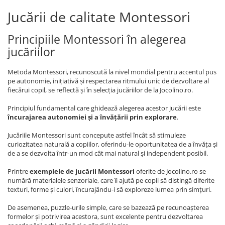
Jucării de calitate Montessori
Principiile Montessori în alegerea
jucăriilor
Metoda Montessori, recunoscută la nivel mondial pentru accentul pus
pe autonomie, inițiativă și respectarea ritmului unic de dezvoltare al
fiecărui copil, se reflectă și în selecția jucăriilor de la Jocolino.ro.
Principiul fundamental care ghidează alegerea acestor jucării este
încurajarea autonomiei și a învățării prin explorare
.
Jucăriile Montessori sunt concepute astfel încât să stimuleze
curiozitatea naturală a copiilor, oferindu-le oportunitatea de a învăța și
de a se dezvolta într-un mod cât mai natural și independent posibil.
Printre
exemplele de jucării Montessori
oferite de Jocolino.ro se
numără materialele senzoriale, care îi ajută pe copii să distingă diferite
texturi, forme și culori, încurajându-i să exploreze lumea prin simțuri.
De asemenea, puzzle-urile simple, care se bazează pe recunoașterea
formelor și potrivirea acestora, sunt excelente pentru dezvoltarea