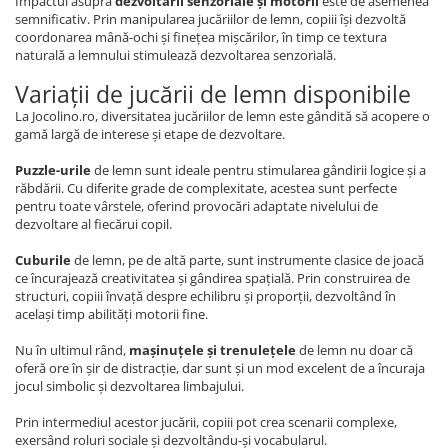
Impactul asupra
dezvoltării senzoriale și motorii
este de asemenea
semnificativ. Prin manipularea jucăriilor de lemn, copiii își dezvoltă
coordonarea mână-ochi și finețea mișcărilor, în timp ce textura
naturală a lemnului stimulează dezvoltarea senzorială.
Variații de jucării de lemn disponibile
La Jocolino.ro, diversitatea jucăriilor de lemn este gândită să acopere o
gamă largă de interese și etape de dezvoltare.
Puzzle-urile
de lemn sunt ideale pentru stimularea gândirii logice și a
răbdării. Cu diferite grade de complexitate, acestea sunt perfecte
pentru toate vârstele, oferind provocări adaptate nivelului de
dezvoltare al fiecărui copil.
Cuburile
de lemn, pe de altă parte, sunt instrumente clasice de joacă
ce încurajează creativitatea și gândirea spațială. Prin construirea de
structuri, copiii învață despre echilibru și proporții, dezvoltând în
același timp abilități motorii fine.
Nu în ultimul rând,
mașinuțele și trenulețele
de lemn nu doar că
oferă ore în șir de distracție, dar sunt și un mod excelent de a încuraja
jocul simbolic și dezvoltarea limbajului.
Prin intermediul acestor jucării, copiii pot crea scenarii complexe,
exersând roluri sociale și dezvoltându-și vocabularul.