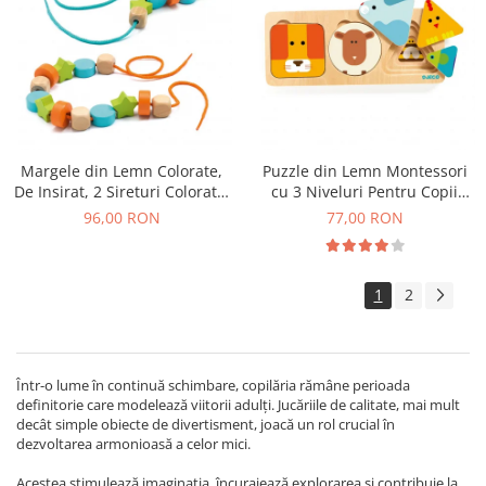
Margele din Lemn Colorate,
Puzzle din Lemn Montessori
De Insirat, 2 Sireturi Colorate,
cu 3 Niveluri Pentru Copii
24 Margele
Mici, Animale si Forme
96,00 RON
77,00 RON
Geometrice, 18+ Luni
1
2
Într-o lume în continuă schimbare, copilăria rămâne perioada
definitorie care modelează viitorii adulți. Jucăriile de calitate, mai mult
decât simple obiecte de divertisment, joacă un rol crucial în
dezvoltarea armonioasă a celor mici.
Acestea stimulează imaginația, încurajează explorarea și contribuie la