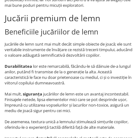
mai bune poduri pentru micuții exploratori.
Jucării premium de lemn
Beneficiile jucăriilor de lemn
Jucăriile de lemn sunt mai mult decât simple obiecte de joacă; ele sunt
veritabile instrumente de învățare ce rezistă trecerii timpului, aducând
o valoare adăugată semnificativă dezvoltării copiilor.
Durabilitatea
lor este remarcabilă, făcându-le să dăinuie de-a lungul
anilor, putând fi transmise de la o generație la alta. Această
caracteristică le face nu doar prietenoase cu mediul, ci și o investiție în
viitorul copilului dumneavoastră.
Mai mult,
siguranța
jucăriilor de lemn este un avantaj incontestabil.
Finisajele netede, lipsa elementelor mici care se pot desprinde ușor,
împreună cu utilizarea vopselurilor și lacurilor non-toxice, asigură un
mediu de joacă sigur pentru cei mici.
De asemenea, textura unică a lemnului stimulează simțurile copiilor,
oferindu-le o experiență tactilă diferită față de alte materiale.