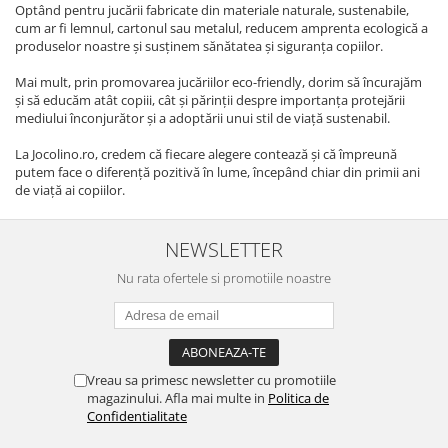
Optând pentru jucării fabricate din materiale naturale, sustenabile,
cum ar fi lemnul, cartonul sau metalul, reducem amprenta ecologică a
produselor noastre și susținem sănătatea și siguranța copiilor.
Mai mult, prin promovarea jucăriilor eco-friendly, dorim să încurajăm
și să educăm atât copiii, cât și părinții despre importanța protejării
mediului înconjurător și a adoptării unui stil de viață sustenabil.
La Jocolino.ro, credem că fiecare alegere contează și că împreună
putem face o diferență pozitivă în lume, începând chiar din primii ani
de viață ai copiilor.
NEWSLETTER
Nu rata ofertele si promotiile noastre
Vreau sa primesc newsletter cu promotiile
magazinului. Afla mai multe in
Politica de
Confidentialitate