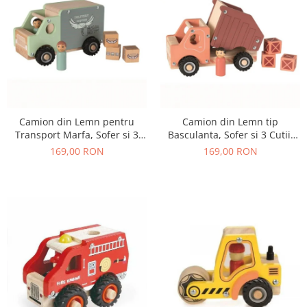
Camion din Lemn pentru
Camion din Lemn tip
Transport Marfa, Sofer si 3
Basculanta, Sofer si 3 Cutii,
Colete, 18+ Luni
18+ Luni
169,00 RON
169,00 RON