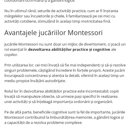
coordonării ochi-mână și a gândirii logice.
Nu în ultimul rând, seturile de activități practice, cum ar fi înșirarea
mărgelelor sau încuietorile și cheile, îi familiarizează pe cei mici cu
activități cotidiene, stimulând în același timp motricitatea fină.
Avantajele jucăriilor Montessori
Jucăriile Montessori nu sunt doar un mijloc de divertisment, ci joacă un
rol esențial în
dezvoltarea abilităților practice și cognitive
ale
copiilor.
Prin utilizarea lor, cei mici învață să fie mai independenți și să-și rezolve
singuri problemele, câștigând încredere în forțele proprii. Aceste jucării
încurajează concentrarea și atenția la detalii, oferind în același timp un
mediu propice învățării autodirijate.
Rolul lor în dezvoltarea abilităților practice este incontestabil; copiii
învață să manipuleze obiecte, să urmeze pași specifici în realizarea
unei activități și să înțeleagă importanța ordonării și organizării.
Pe de altă parte, beneficiile cognitive sunt la fel de importante, jucăriile
Montessori contribuind la îmbunătățirea memoriei, a gândirii logice și
a capacității de a rezolva probleme complexe.