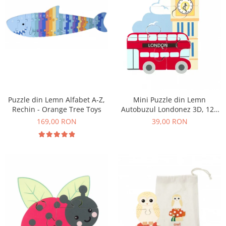
Puzzle din Lemn Alfabet A-Z,
Mini Puzzle din Lemn
Rechin - Orange Tree Toys
Autobuzul Londonez 3D, 12+
Luni, 4 Piese
169,00 RON
39,00 RON