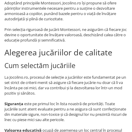
Adoptând principiile Montessori, Jocolino.ro își propune să ofere
părinților instrumentele necesare pentru a susține o dezvoltare
armonioasă a copiilor, punând bazele pentru o viață de învățare
autodirijată și plină de curiozitate.
Prin selecția riguroasă de jucării Montessori, ne asigurăm că fiecare joc
devine o oportunitate de învățare valoroasă, deschizând calea către o
educație profundă și semnificativă.
Alegerea jucăriilor de calitate
Cum selectăm jucăriile
La Jocolino.ro, procesul de selecție a jucăriilor este fundamentat pe un
set strict de criterii menit să asigure că fiecare jucărie nu doar că îi va
încânta pe cei mici, dar va contribui și la dezvoltarea lor într-un mod
pozitiv și sănătos.
Siguranța
este pe primul loc în lista noastră de priorități. Toate
jucăriile sunt atent evaluate pentru a ne asigura că sunt confecționate
din materiale sigure, non-toxice și că designul lor nu prezintă riscuri de
înec cu piese mici sau alte pericole.
Valoarea educativă
ocupă de asemenea un loc central în procesul