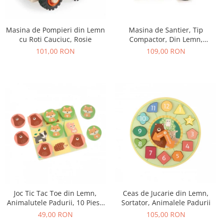
Masina de Pompieri din Lemn
Masina de Santier, Tip
cu Roti Cauciuc, Rosie
Compactor, Din Lemn,
Galbena
101,00 RON
109,00 RON
Joc Tic Tac Toe din Lemn,
Ceas de Jucarie din Lemn,
Animalutele Padurii, 10 Piese
Sortator, Animalele Padurii
in Punga Textila
49,00 RON
105,00 RON