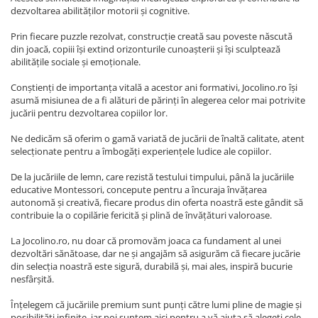
dezvoltarea abilităților motorii și cognitive.
Prin fiecare puzzle rezolvat, construcție creată sau poveste născută
din joacă, copiii își extind orizonturile cunoașterii și își sculptează
abilitățile sociale și emoționale.
Conștienți de importanța vitală a acestor ani formativi, Jocolino.ro își
asumă misiunea de a fi alături de părinți în alegerea celor mai potrivite
jucării pentru dezvoltarea copiilor lor.
Ne dedicăm să oferim o gamă variată de jucării de înaltă calitate, atent
selecționate pentru a îmbogăți experiențele ludice ale copiilor.
De la jucăriile de lemn, care rezistă testului timpului, până la jucăriile
educative Montessori, concepute pentru a încuraja învățarea
autonomă și creativă, fiecare produs din oferta noastră este gândit să
contribuie la o copilărie fericită și plină de învățături valoroase.
La Jocolino.ro, nu doar că promovăm joaca ca fundament al unei
dezvoltări sănătoase, dar ne și angajăm să asigurăm că fiecare jucărie
din selecția noastră este sigură, durabilă și, mai ales, inspiră bucurie
nesfârșită.
Înțelegem că jucăriile premium sunt punți către lumi pline de magie și
posibilități infinite, iar noi suntem aici pentru a vă ajuta să alegeți cele