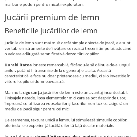
mai bune poduri pentru micuții exploratori.
Jucării premium de lemn
Beneficiile jucăriilor de lemn
Jucăriile de lemn sunt mai mult decât simple obiecte de joacă; ele sunt
veritabile instrumente de învățare ce rezistă trecerii timpului, aducând
o valoare adăugată semnificativă dezvoltării copiilor.
Durabilitatea
lor este remarcabilă, făcându-le să dăinuie de-a lungul
anilor, putând fi transmise de la o generație la alta. Această
caracteristică le face nu doar prietenoase cu mediul, ci și o investiție în
viitorul copilului dumneavoastră.
Mai mult,
siguranța
jucăriilor de lemn este un avantaj incontestabil.
Finisajele netede, lipsa elementelor mici care se pot desprinde ușor,
împreună cu utilizarea vopselurilor și lacurilor non-toxice, asigură un
mediu de joacă sigur pentru cei mici.
De asemenea, textura unică a lemnului stimulează simțurile copiilor,
oferindu-le o experiență tactilă diferită față de alte materiale.
Impactul asupra
dezvoltării senzoriale și motorii
este de asemenea