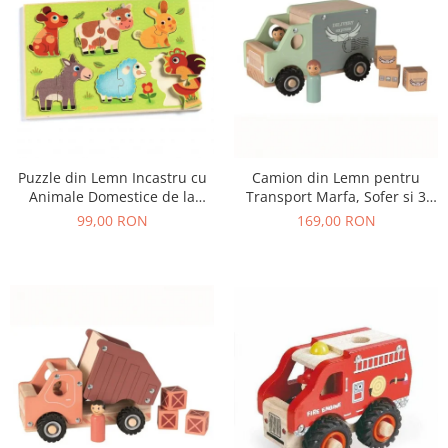
Puzzle din Lemn Incastru cu
Camion din Lemn pentru
Animale Domestice de la
Transport Marfa, Sofer si 3
Ferma, 12 Piese
Colete, 18+ Luni
99,00 RON
169,00 RON