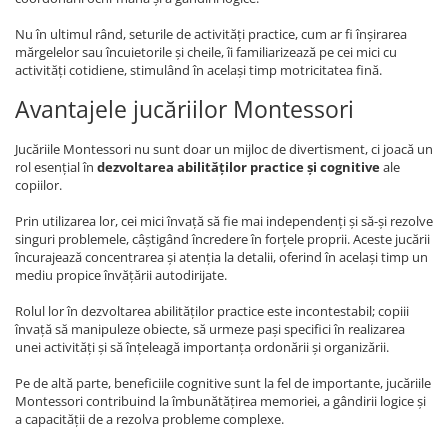
Nu în ultimul rând, seturile de activități practice, cum ar fi înșirarea
mărgelelor sau încuietorile și cheile, îi familiarizează pe cei mici cu
activități cotidiene, stimulând în același timp motricitatea fină.
Avantajele jucăriilor Montessori
Jucăriile Montessori nu sunt doar un mijloc de divertisment, ci joacă un
rol esențial în
dezvoltarea abilităților practice și cognitive
ale
copiilor.
Prin utilizarea lor, cei mici învață să fie mai independenți și să-și rezolve
singuri problemele, câștigând încredere în forțele proprii. Aceste jucării
încurajează concentrarea și atenția la detalii, oferind în același timp un
mediu propice învățării autodirijate.
Rolul lor în dezvoltarea abilităților practice este incontestabil; copiii
învață să manipuleze obiecte, să urmeze pași specifici în realizarea
unei activități și să înțeleagă importanța ordonării și organizării.
Pe de altă parte, beneficiile cognitive sunt la fel de importante, jucăriile
Montessori contribuind la îmbunătățirea memoriei, a gândirii logice și
a capacității de a rezolva probleme complexe.