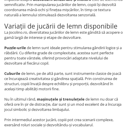
semnificativ. Prin manipularea jucăriilor de lemn, copiii își dezvoltă
coordonarea mână-ochi și finețea mișcărilor, în timp ce textura
naturală a lemnului stimulează dezvoltarea senzorială.
Variații de jucării de lemn disponibile
La Jocolino.ro, diversitatea jucăriilor de lemn este gândită să acopere o
gamă largă de interese și etape de dezvoltare.
Puzzle-urile
de lemn sunt ideale pentru stimularea gândirii logice și a
răbdării. Cu diferite grade de complexitate, acestea sunt perfecte
pentru toate vârstele, oferind provocări adaptate nivelului de
dezvoltare al fiecărui copil.
Cuburile
de lemn, pe de altă parte, sunt instrumente clasice de joacă
ce încurajează creativitatea și gândirea spațială. Prin construirea de
structuri, copiii învață despre echilibru și proporții, dezvoltând în
același timp abilități motorii fine.
Nu în ultimul rând,
mașinuțele și trenulețele
de lemn nu doar că
oferă ore în șir de distracție, dar sunt și un mod excelent de a încuraja
jocul simbolic și dezvoltarea limbajului.
Prin intermediul acestor jucării, copiii pot crea scenarii complexe,
exersând roluri sociale și dezvoltându-și vocabularul.