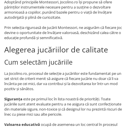
Adoptând principiile Montessori, Jocolino.ro își propune să ofere
părinților instrumentele necesare pentru a susține o dezvoltare
armonioasă a copiilor, punând bazele pentru o viață de învățare
autodirijată și plină de curiozitate.
Prin selecția riguroasă de jucării Montessori, ne asigurăm că fiecare joc
devine o oportunitate de învățare valoroasă, deschizând calea către o
educație profundă și semnificativă.
Alegerea jucăriilor de calitate
Cum selectăm jucăriile
La Jocolino.ro, procesul de selecție a jucăriilor este fundamentat pe un
set strict de criterii menit să asigure că fiecare jucărie nu doar că îi va
încânta pe cei mici, dar va contribui și la dezvoltarea lor într-un mod
pozitiv și sănătos.
Siguranța
este pe primul loc în lista noastră de priorități. Toate
jucăriile sunt atent evaluate pentru a ne asigura că sunt confecționate
din materiale sigure, non-toxice și că designul lor nu prezintă riscuri de
înec cu piese mici sau alte pericole.
Valoarea educativă
ocupă de asemenea un loc central în procesul