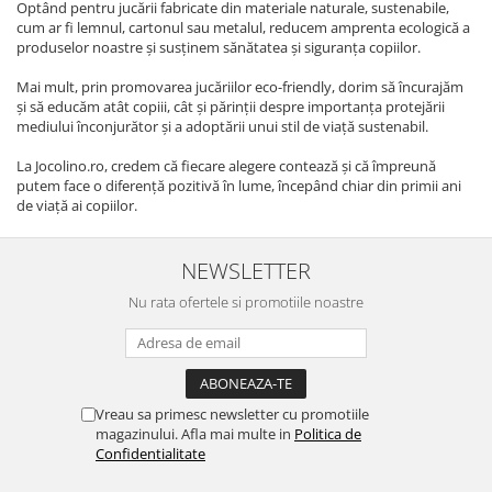
Optând pentru jucării fabricate din materiale naturale, sustenabile,
cum ar fi lemnul, cartonul sau metalul, reducem amprenta ecologică a
produselor noastre și susținem sănătatea și siguranța copiilor.
Mai mult, prin promovarea jucăriilor eco-friendly, dorim să încurajăm
și să educăm atât copiii, cât și părinții despre importanța protejării
mediului înconjurător și a adoptării unui stil de viață sustenabil.
La Jocolino.ro, credem că fiecare alegere contează și că împreună
putem face o diferență pozitivă în lume, începând chiar din primii ani
de viață ai copiilor.
NEWSLETTER
Nu rata ofertele si promotiile noastre
Vreau sa primesc newsletter cu promotiile
magazinului. Afla mai multe in
Politica de
Confidentialitate