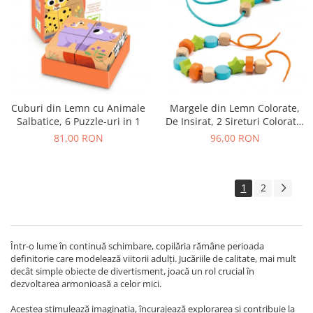
Cuburi din Lemn cu Animale
Margele din Lemn Colorate,
Salbatice, 6 Puzzle-uri in 1
De Insirat, 2 Sireturi Colorate,
24 Margele
81,00 RON
96,00 RON
1
2
Într-o lume în continuă schimbare, copilăria rămâne perioada
definitorie care modelează viitorii adulți. Jucăriile de calitate, mai mult
decât simple obiecte de divertisment, joacă un rol crucial în
dezvoltarea armonioasă a celor mici.
Acestea stimulează imaginația, încurajează explorarea și contribuie la