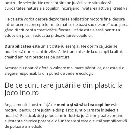
nostru de selecție. Ne concentrăm pe jucării care stimulează
curiozitatea naturală a copiilor, încurajând învățarea activă și creativă.
Fie că este vorba despre dezvoltarea abilităților motorii fine, despre
introducerea conceptelor matematice de bază sau despre încurajarea
gândirii critice și a creativității, fiecare jucărie este aleasă pentru a
aduce un plus în educația și dezvoltarea copilului.
Durabilitatea
este un alt criteriu esențial. Ne dorim ca jucăriile
noastre să dureze ani de zile, să fie transmise de la un copil la altul,
creând amintiri prețioase pe parcurs.
Aceasta nu doar că oferă o valoare mai mare părinților, dar este și o
alegere responsabilă din punct de vedere ecologic.
De ce sunt rare jucăriile din plastic la
Jocolino.ro
Angajamentul nostru față de
mediu și sănătatea copiilor
este
motivul pentru care jucăriile din plastic sunt o raritate în selecția
noastră. Plasticul, deși popular în industria jucăriilor, poate conține
substanțe chimice potențial dăunătoare și este o sursă semnificativă
de poluare a mediului.