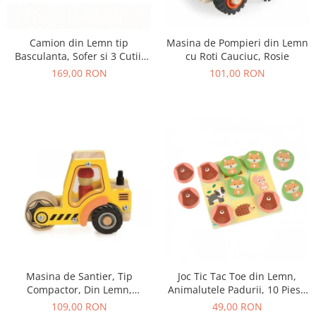
Camion din Lemn tip
Masina de Pompieri din Lemn
Basculanta, Sofer si 3 Cutii,
cu Roti Cauciuc, Rosie
18+ Luni
169,00 RON
101,00 RON
Masina de Santier, Tip
Joc Tic Tac Toe din Lemn,
Compactor, Din Lemn,
Animalutele Padurii, 10 Piese
Galbena
in Punga Textila
109,00 RON
49,00 RON