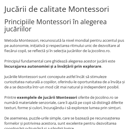
Jucării de calitate Montessori
Principiile Montessori în alegerea
jucăriilor
Metoda Montessori, recunoscută la nivel mondial pentru accentul pus
pe autonomie, inițiativă și respectarea ritmului unic de dezvoltare al
fiecărui copil, se reflectă și în selecția jucăriilor de la Jocolino.ro.
Principiul fundamental care ghidează alegerea acestor jucării este
încurajarea autonomiei și a învățării prin explorare
.
Jucăriile Montessori sunt concepute astfel încât să stimuleze
curiozitatea naturală a copiilor, oferindu-le oportunitatea de a învăța și
de a se dezvolta într-un mod cât mai natural și independent posibil.
Printre
exemplele de jucării Montessori
oferite de Jocolino.ro se
numără materialele senzoriale, care îi ajută pe copii să distingă diferite
texturi, forme și culori, încurajându-i să exploreze lumea prin simțuri.
De asemenea, puzzle-urile simple, care se bazează pe recunoașterea
formelor și potrivirea acestora, sunt excelente pentru dezvoltarea
coordonării ochi-mână și a gândirii logice.