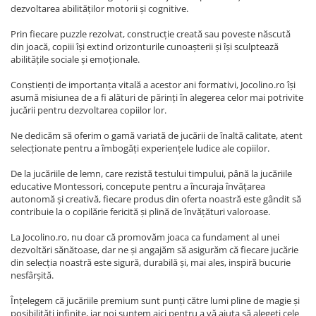
dezvoltarea abilităților motorii și cognitive.
Prin fiecare puzzle rezolvat, construcție creată sau poveste născută
din joacă, copiii își extind orizonturile cunoașterii și își sculptează
abilitățile sociale și emoționale.
Conștienți de importanța vitală a acestor ani formativi, Jocolino.ro își
asumă misiunea de a fi alături de părinți în alegerea celor mai potrivite
jucării pentru dezvoltarea copiilor lor.
Ne dedicăm să oferim o gamă variată de jucării de înaltă calitate, atent
selecționate pentru a îmbogăți experiențele ludice ale copiilor.
De la jucăriile de lemn, care rezistă testului timpului, până la jucăriile
educative Montessori, concepute pentru a încuraja învățarea
autonomă și creativă, fiecare produs din oferta noastră este gândit să
contribuie la o copilărie fericită și plină de învățături valoroase.
La Jocolino.ro, nu doar că promovăm joaca ca fundament al unei
dezvoltări sănătoase, dar ne și angajăm să asigurăm că fiecare jucărie
din selecția noastră este sigură, durabilă și, mai ales, inspiră bucurie
nesfârșită.
Înțelegem că jucăriile premium sunt punți către lumi pline de magie și
posibilități infinite, iar noi suntem aici pentru a vă ajuta să alegeți cele