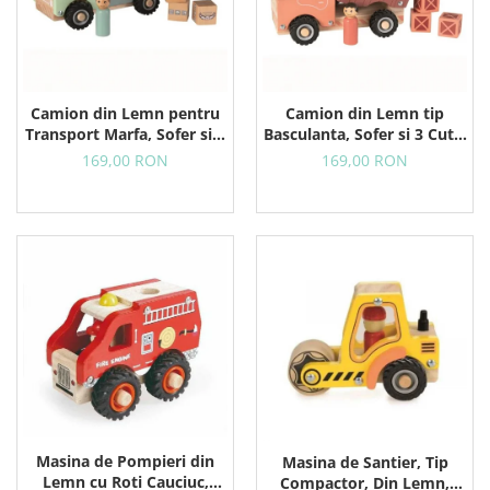
Camion din Lemn pentru
Camion din Lemn tip
Transport Marfa, Sofer si 3
Basculanta, Sofer si 3 Cutii,
Colete, 18+ Luni
18+ Luni
169,00 RON
169,00 RON
Masina de Pompieri din
Masina de Santier, Tip
Lemn cu Roti Cauciuc,
Compactor, Din Lemn,