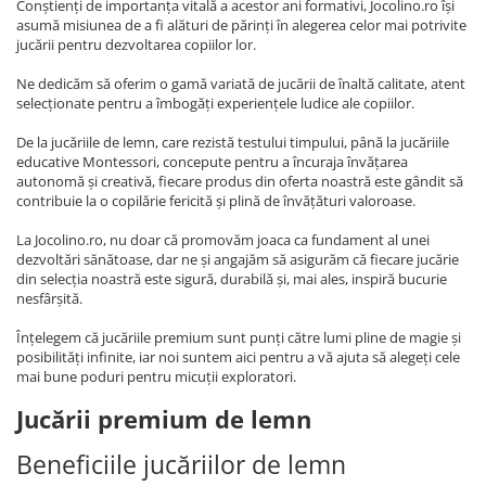
Conștienți de importanța vitală a acestor ani formativi, Jocolino.ro își
asumă misiunea de a fi alături de părinți în alegerea celor mai potrivite
jucării pentru dezvoltarea copiilor lor.
Ne dedicăm să oferim o gamă variată de jucării de înaltă calitate, atent
selecționate pentru a îmbogăți experiențele ludice ale copiilor.
De la jucăriile de lemn, care rezistă testului timpului, până la jucăriile
educative Montessori, concepute pentru a încuraja învățarea
autonomă și creativă, fiecare produs din oferta noastră este gândit să
contribuie la o copilărie fericită și plină de învățături valoroase.
La Jocolino.ro, nu doar că promovăm joaca ca fundament al unei
dezvoltări sănătoase, dar ne și angajăm să asigurăm că fiecare jucărie
din selecția noastră este sigură, durabilă și, mai ales, inspiră bucurie
nesfârșită.
Înțelegem că jucăriile premium sunt punți către lumi pline de magie și
posibilități infinite, iar noi suntem aici pentru a vă ajuta să alegeți cele
mai bune poduri pentru micuții exploratori.
Jucării premium de lemn
Beneficiile jucăriilor de lemn