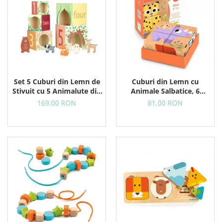
Set 5 Cuburi din Lemn de
Cuburi din Lemn cu
Stivuit cu 5 Animalute din
Animale Salbatice, 6
Padure
Puzzle-uri in 1
169,00 RON
81,00 RON