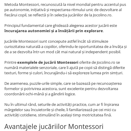
Metoda Montessori, recunoscută la nivel mondial pentru accentul pus
pe autonomie, inițiativă și respectarea ritmului unic de dezvoltare al
fiecărui copil, se reflectă și în selecția jucăriilor de la Jocolino.ro.
Principiul fundamental care ghidează alegerea acestor jucării este
încurajarea autonomiei și a învățării prin explorare
.
Jucăriile Montessori sunt concepute astfel încât să stimuleze
curiozitatea naturală a copiilor, oferindu-le oportunitatea de a învăța și
de a se dezvolta într-un mod cât mai natural și independent posibil.
Printre
exemplele de jucării Montessori
oferite de Jocolino.ro se
numără materialele senzoriale, care îi ajută pe copii să distingă diferite
texturi, forme și culori, încurajându-i să exploreze lumea prin simțuri.
De asemenea, puzzle-urile simple, care se bazează pe recunoașterea
formelor și potrivirea acestora, sunt excelente pentru dezvoltarea
coordonării ochi-mână și a gândirii logice.
Nu în ultimul rând, seturile de activități practice, cum ar fi înșirarea
mărgelelor sau încuietorile și cheile, îi familiarizează pe cei mici cu
activități cotidiene, stimulând în același timp motricitatea fină.
Avantajele jucăriilor Montessori