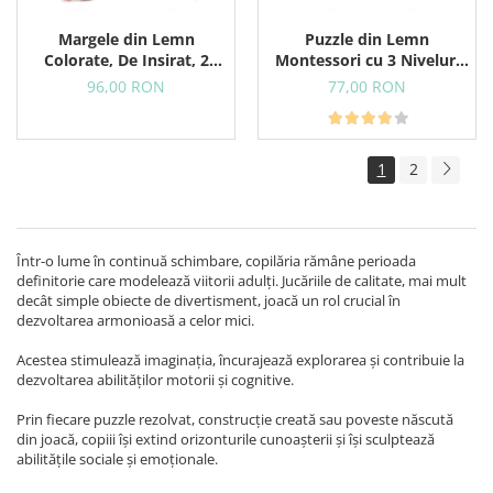
Margele din Lemn
Puzzle din Lemn
Colorate, De Insirat, 2
Montessori cu 3 Niveluri
Sireturi Colorate, 24
Pentru Copii Mici, Animale
96,00 RON
77,00 RON
Margele
si Forme Geometrice, 18+
Luni
1
2
Într-o lume în continuă schimbare, copilăria rămâne perioada
definitorie care modelează viitorii adulți. Jucăriile de calitate, mai mult
decât simple obiecte de divertisment, joacă un rol crucial în
dezvoltarea armonioasă a celor mici.
Acestea stimulează imaginația, încurajează explorarea și contribuie la
dezvoltarea abilităților motorii și cognitive.
Prin fiecare puzzle rezolvat, construcție creată sau poveste născută
din joacă, copiii își extind orizonturile cunoașterii și își sculptează
abilitățile sociale și emoționale.