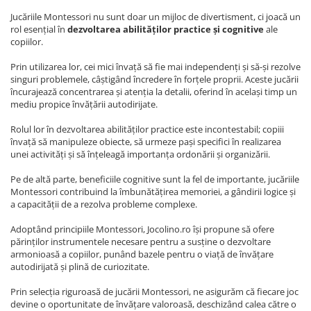
Jucăriile Montessori nu sunt doar un mijloc de divertisment, ci joacă un
rol esențial în
dezvoltarea abilităților practice și cognitive
ale
copiilor.
Prin utilizarea lor, cei mici învață să fie mai independenți și să-și rezolve
singuri problemele, câștigând încredere în forțele proprii. Aceste jucării
încurajează concentrarea și atenția la detalii, oferind în același timp un
mediu propice învățării autodirijate.
Rolul lor în dezvoltarea abilităților practice este incontestabil; copiii
învață să manipuleze obiecte, să urmeze pași specifici în realizarea
unei activități și să înțeleagă importanța ordonării și organizării.
Pe de altă parte, beneficiile cognitive sunt la fel de importante, jucăriile
Montessori contribuind la îmbunătățirea memoriei, a gândirii logice și
a capacității de a rezolva probleme complexe.
Adoptând principiile Montessori, Jocolino.ro își propune să ofere
părinților instrumentele necesare pentru a susține o dezvoltare
armonioasă a copiilor, punând bazele pentru o viață de învățare
autodirijată și plină de curiozitate.
Prin selecția riguroasă de jucării Montessori, ne asigurăm că fiecare joc
devine o oportunitate de învățare valoroasă, deschizând calea către o