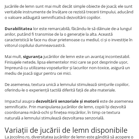
Jucăriile de lemn sunt mai mult decât simple obiecte de joacă; ele sunt
veritabile instrumente de învățare ce rezistă trecerii timpului, aducând
o valoare adăugată semnificativă dezvoltării copiilor.
Durabilitatea
lor este remarcabilă, făcându-le să dăinuie de-a lungul
anilor, putând fi transmise de la o generație la alta. Această
caracteristică le face nu doar prietenoase cu mediul, ci și o investiție în
viitorul copilului dumneavoastră.
Mai mult,
siguranța
jucăriilor de lemn este un avantaj incontestabil.
Finisajele netede, lipsa elementelor mici care se pot desprinde ușor,
împreună cu utilizarea vopselurilor și lacurilor non-toxice, asigură un
mediu de joacă sigur pentru cei mici.
De asemenea, textura unică a lemnului stimulează simțurile copiilor,
oferindu-le o experiență tactilă diferită față de alte materiale.
Impactul asupra
dezvoltării senzoriale și motorii
este de asemenea
semnificativ. Prin manipularea jucăriilor de lemn, copiii își dezvoltă
coordonarea mână-ochi și finețea mișcărilor, în timp ce textura
naturală a lemnului stimulează dezvoltarea senzorială.
Variații de jucării de lemn disponibile
La Jocolino.ro, diversitatea jucăriilor de lemn este gândită să acopere o