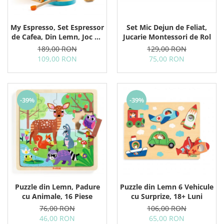
My Espresso, Set Espressor
Set Mic Dejun de Feliat,
de Cafea, Din Lemn, Joc de
Jucarie Montessori de Rol
Rol
189,00 RON
129,00 RON
109,00 RON
75,00 RON
-39%
-39%
Puzzle din Lemn, Padure
Puzzle din Lemn 6 Vehicule
cu Animale, 16 Piese
cu Surprize, 18+ Luni
76,00 RON
106,00 RON
46,00 RON
65,00 RON