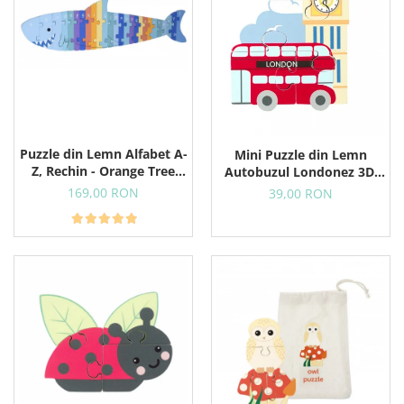
Puzzle din Lemn Alfabet A-
Mini Puzzle din Lemn
Z, Rechin - Orange Tree
Autobuzul Londonez 3D,
Toys
12+ Luni, 4 Piese
169,00 RON
39,00 RON