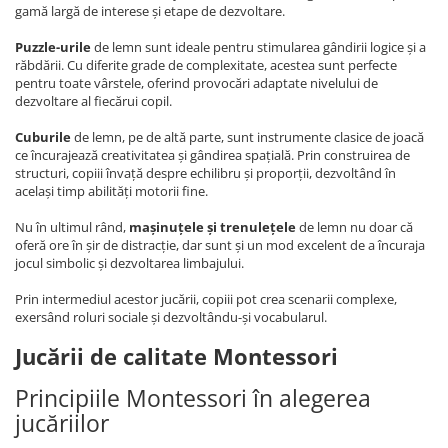
gamă largă de interese și etape de dezvoltare.
Puzzle-urile
de lemn sunt ideale pentru stimularea gândirii logice și a
răbdării. Cu diferite grade de complexitate, acestea sunt perfecte
pentru toate vârstele, oferind provocări adaptate nivelului de
dezvoltare al fiecărui copil.
Cuburile
de lemn, pe de altă parte, sunt instrumente clasice de joacă
ce încurajează creativitatea și gândirea spațială. Prin construirea de
structuri, copiii învață despre echilibru și proporții, dezvoltând în
același timp abilități motorii fine.
Nu în ultimul rând,
mașinuțele și trenulețele
de lemn nu doar că
oferă ore în șir de distracție, dar sunt și un mod excelent de a încuraja
jocul simbolic și dezvoltarea limbajului.
Prin intermediul acestor jucării, copiii pot crea scenarii complexe,
exersând roluri sociale și dezvoltându-și vocabularul.
Jucării de calitate Montessori
Principiile Montessori în alegerea
jucăriilor