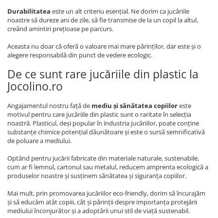
Durabilitatea
este un alt criteriu esențial. Ne dorim ca jucăriile
noastre să dureze ani de zile, să fie transmise de la un copil la altul,
creând amintiri prețioase pe parcurs.
Aceasta nu doar că oferă o valoare mai mare părinților, dar este și o
alegere responsabilă din punct de vedere ecologic.
De ce sunt rare jucăriile din plastic la
Jocolino.ro
Angajamentul nostru față de
mediu și sănătatea copiilor
este
motivul pentru care jucăriile din plastic sunt o raritate în selecția
noastră. Plasticul, deși popular în industria jucăriilor, poate conține
substanțe chimice potențial dăunătoare și este o sursă semnificativă
de poluare a mediului.
Optând pentru jucării fabricate din materiale naturale, sustenabile,
cum ar fi lemnul, cartonul sau metalul, reducem amprenta ecologică a
produselor noastre și susținem sănătatea și siguranța copiilor.
Mai mult, prin promovarea jucăriilor eco-friendly, dorim să încurajăm
și să educăm atât copiii, cât și părinții despre importanța protejării
mediului înconjurător și a adoptării unui stil de viață sustenabil.