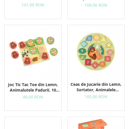
Rosie
Galbena
101,00 RON
109,00 RON
Ceas de Jucarie din Lemn,
Joc Tic Tac Toe din Lemn,
Sortator, Animalele
Animalutele Padurii, 10
Padurii
Piese in Punga Textila
105,00 RON
49,00 RON