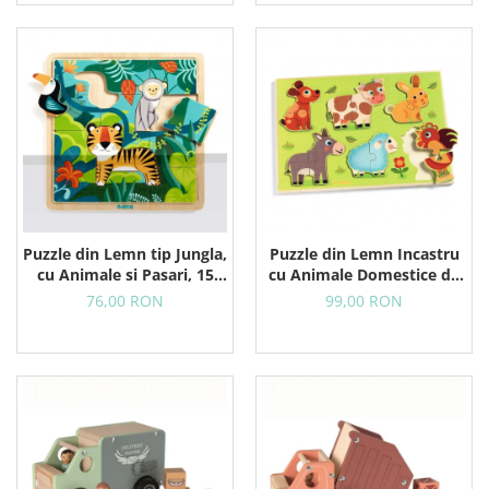
Puzzle din Lemn tip Jungla,
Puzzle din Lemn Incastru
cu Animale si Pasari, 15
cu Animale Domestice de
Piese
la Ferma, 12 Piese
76,00 RON
99,00 RON