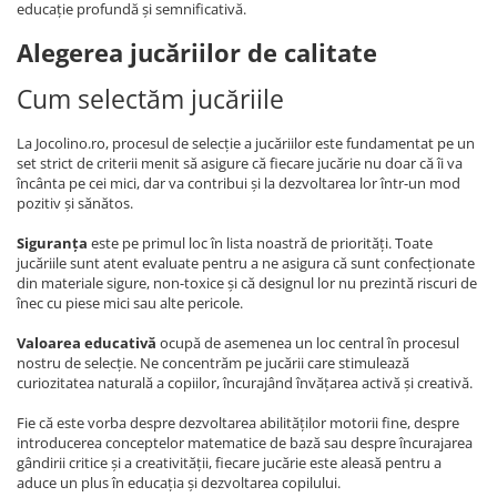
educație profundă și semnificativă.
Alegerea jucăriilor de calitate
Cum selectăm jucăriile
La Jocolino.ro, procesul de selecție a jucăriilor este fundamentat pe un
set strict de criterii menit să asigure că fiecare jucărie nu doar că îi va
încânta pe cei mici, dar va contribui și la dezvoltarea lor într-un mod
pozitiv și sănătos.
Siguranța
este pe primul loc în lista noastră de priorități. Toate
jucăriile sunt atent evaluate pentru a ne asigura că sunt confecționate
din materiale sigure, non-toxice și că designul lor nu prezintă riscuri de
înec cu piese mici sau alte pericole.
Valoarea educativă
ocupă de asemenea un loc central în procesul
nostru de selecție. Ne concentrăm pe jucării care stimulează
curiozitatea naturală a copiilor, încurajând învățarea activă și creativă.
Fie că este vorba despre dezvoltarea abilităților motorii fine, despre
introducerea conceptelor matematice de bază sau despre încurajarea
gândirii critice și a creativității, fiecare jucărie este aleasă pentru a
aduce un plus în educația și dezvoltarea copilului.