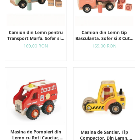
Camion din Lemn pentru
Camion din Lemn tip
Transport Marfa, Sofer si 3
Basculanta, Sofer si 3 Cutii,
Colete, 18+ Luni
18+ Luni
169,00 RON
169,00 RON
Masina de Pompieri din
Masina de Santier, Tip
Lemn cu Roti Cauciuc,
Compactor, Din Lemn,