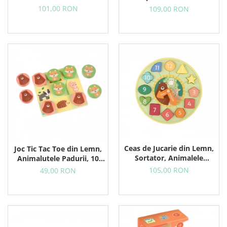
Rosie
Galbena
101,00 RON
109,00 RON
Ceas de Jucarie din Lemn,
Joc Tic Tac Toe din Lemn,
Sortator, Animalele
Animalutele Padurii, 10
Padurii
Piese in Punga Textila
105,00 RON
49,00 RON