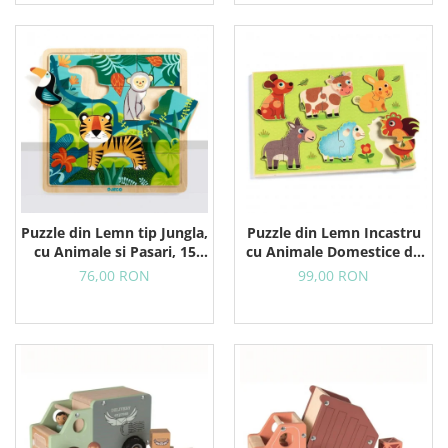
Puzzle din Lemn tip Jungla,
Puzzle din Lemn Incastru
cu Animale si Pasari, 15
cu Animale Domestice de
Piese
la Ferma, 12 Piese
76,00 RON
99,00 RON