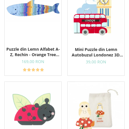
Puzzle din Lemn Alfabet A-
Mini Puzzle din Lemn
Z, Rechin - Orange Tree
Autobuzul Londonez 3D,
Toys
12+ Luni, 4 Piese
169,00 RON
39,00 RON