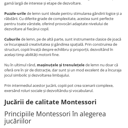
gamă largă de interese și etape de dezvoltare.
Puzzle-urile
de lemn sunt ideale pentru stimularea gândirii logice și a
răbdării. Cu diferite grade de complexitate, acestea sunt perfecte
pentru toate vârstele, oferind provocări adaptate nivelului de
dezvoltare al fiecărui copil.
Cuburile
de lemn, pe de altă parte, sunt instrumente clasice de joacă
ce încurajează creativitatea și gândirea spațială. Prin construirea de
structuri, copiii învață despre echilibru și proporții, dezvoltând în
același timp abilități motorii fine.
Nu în ultimul rând,
mașinuțele și trenulețele
de lemn nu doar că
oferă ore în șir de distracție, dar sunt și un mod excelent de a încuraja
jocul simbolic și dezvoltarea limbajului.
Prin intermediul acestor jucării, copiii pot crea scenarii complexe,
exersând roluri sociale și dezvoltându-și vocabularul.
Jucării de calitate Montessori
Principiile Montessori în alegerea
jucăriilor