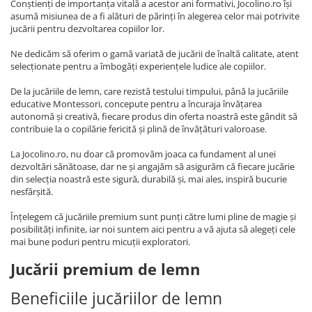
Conștienți de importanța vitală a acestor ani formativi, Jocolino.ro își
asumă misiunea de a fi alături de părinți în alegerea celor mai potrivite
jucării pentru dezvoltarea copiilor lor.
Ne dedicăm să oferim o gamă variată de jucării de înaltă calitate, atent
selecționate pentru a îmbogăți experiențele ludice ale copiilor.
De la jucăriile de lemn, care rezistă testului timpului, până la jucăriile
educative Montessori, concepute pentru a încuraja învățarea
autonomă și creativă, fiecare produs din oferta noastră este gândit să
contribuie la o copilărie fericită și plină de învățături valoroase.
La Jocolino.ro, nu doar că promovăm joaca ca fundament al unei
dezvoltări sănătoase, dar ne și angajăm să asigurăm că fiecare jucărie
din selecția noastră este sigură, durabilă și, mai ales, inspiră bucurie
nesfârșită.
Înțelegem că jucăriile premium sunt punți către lumi pline de magie și
posibilități infinite, iar noi suntem aici pentru a vă ajuta să alegeți cele
mai bune poduri pentru micuții exploratori.
Jucării premium de lemn
Beneficiile jucăriilor de lemn