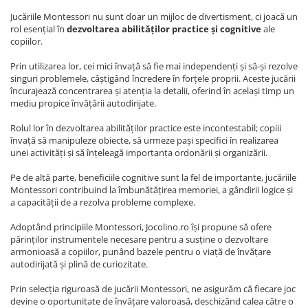
Jucăriile Montessori nu sunt doar un mijloc de divertisment, ci joacă un
rol esențial în
dezvoltarea abilităților practice și cognitive
ale
copiilor.
Prin utilizarea lor, cei mici învață să fie mai independenți și să-și rezolve
singuri problemele, câștigând încredere în forțele proprii. Aceste jucării
încurajează concentrarea și atenția la detalii, oferind în același timp un
mediu propice învățării autodirijate.
Rolul lor în dezvoltarea abilităților practice este incontestabil; copiii
învață să manipuleze obiecte, să urmeze pași specifici în realizarea
unei activități și să înțeleagă importanța ordonării și organizării.
Pe de altă parte, beneficiile cognitive sunt la fel de importante, jucăriile
Montessori contribuind la îmbunătățirea memoriei, a gândirii logice și
a capacității de a rezolva probleme complexe.
Adoptând principiile Montessori, Jocolino.ro își propune să ofere
părinților instrumentele necesare pentru a susține o dezvoltare
armonioasă a copiilor, punând bazele pentru o viață de învățare
autodirijată și plină de curiozitate.
Prin selecția riguroasă de jucării Montessori, ne asigurăm că fiecare joc
devine o oportunitate de învățare valoroasă, deschizând calea către o