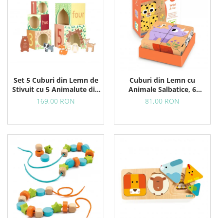
Set 5 Cuburi din Lemn de
Cuburi din Lemn cu
Stivuit cu 5 Animalute din
Animale Salbatice, 6
Padure
Puzzle-uri in 1
169,00 RON
81,00 RON