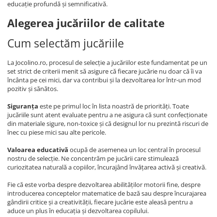
educație profundă și semnificativă.
Alegerea jucăriilor de calitate
Cum selectăm jucăriile
La Jocolino.ro, procesul de selecție a jucăriilor este fundamentat pe un
set strict de criterii menit să asigure că fiecare jucărie nu doar că îi va
încânta pe cei mici, dar va contribui și la dezvoltarea lor într-un mod
pozitiv și sănătos.
Siguranța
este pe primul loc în lista noastră de priorități. Toate
jucăriile sunt atent evaluate pentru a ne asigura că sunt confecționate
din materiale sigure, non-toxice și că designul lor nu prezintă riscuri de
înec cu piese mici sau alte pericole.
Valoarea educativă
ocupă de asemenea un loc central în procesul
nostru de selecție. Ne concentrăm pe jucării care stimulează
curiozitatea naturală a copiilor, încurajând învățarea activă și creativă.
Fie că este vorba despre dezvoltarea abilităților motorii fine, despre
introducerea conceptelor matematice de bază sau despre încurajarea
gândirii critice și a creativității, fiecare jucărie este aleasă pentru a
aduce un plus în educația și dezvoltarea copilului.