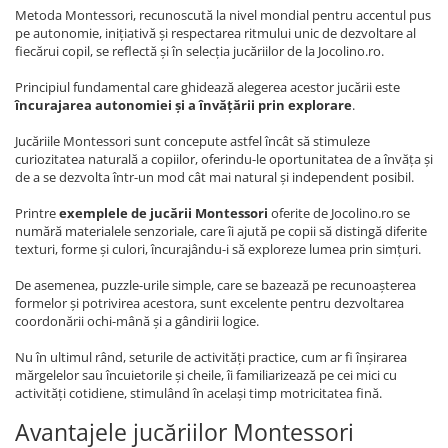
Metoda Montessori, recunoscută la nivel mondial pentru accentul pus
pe autonomie, inițiativă și respectarea ritmului unic de dezvoltare al
fiecărui copil, se reflectă și în selecția jucăriilor de la Jocolino.ro.
Principiul fundamental care ghidează alegerea acestor jucării este
încurajarea autonomiei și a învățării prin explorare
.
Jucăriile Montessori sunt concepute astfel încât să stimuleze
curiozitatea naturală a copiilor, oferindu-le oportunitatea de a învăța și
de a se dezvolta într-un mod cât mai natural și independent posibil.
Printre
exemplele de jucării Montessori
oferite de Jocolino.ro se
numără materialele senzoriale, care îi ajută pe copii să distingă diferite
texturi, forme și culori, încurajându-i să exploreze lumea prin simțuri.
De asemenea, puzzle-urile simple, care se bazează pe recunoașterea
formelor și potrivirea acestora, sunt excelente pentru dezvoltarea
coordonării ochi-mână și a gândirii logice.
Nu în ultimul rând, seturile de activități practice, cum ar fi înșirarea
mărgelelor sau încuietorile și cheile, îi familiarizează pe cei mici cu
activități cotidiene, stimulând în același timp motricitatea fină.
Avantajele jucăriilor Montessori