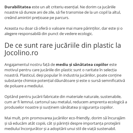
Durabilitatea
este un alt criteriu esențial. Ne dorim ca jucăriile
noastre să dureze ani de zile, să fie transmise de la un copil la altul,
creând amintiri prețioase pe parcurs.
Aceasta nu doar că oferă o valoare mai mare părinților, dar este și o
alegere responsabilă din punct de vedere ecologic.
De ce sunt rare jucăriile din plastic la
Jocolino.ro
Angajamentul nostru față de
mediu și sănătatea copiilor
este
motivul pentru care jucăriile din plastic sunt o raritate în selecția
noastră. Plasticul, deși popular în industria jucăriilor, poate conține
substanțe chimice potențial dăunătoare și este o sursă semnificativă
de poluare a mediului.
Optând pentru jucării fabricate din materiale naturale, sustenabile,
cum ar fi lemnul, cartonul sau metalul, reducem amprenta ecologică a
produselor noastre și susținem sănătatea și siguranța copiilor.
Mai mult, prin promovarea jucăriilor eco-friendly, dorim să încurajăm
și să educăm atât copiii, cât și părinții despre importanța protejării
mediului înconjurător și a adoptării unui stil de viață sustenabil.