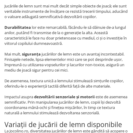
Jucăriile de lemn sunt mai mult decât simple obiecte de joacă; ele sunt
veritabile instrumente de învățare ce rezistă trecerii timpului, aducând
o valoare adăugată semnificativă dezvoltării copiilor.
Durabilitatea
lor este remarcabilă, făcându-le să dăinuie de-a lungul
anilor, putând fi transmise de la o generație la alta. Această
caracteristică le face nu doar prietenoase cu mediul, ci și o investiție în
viitorul copilului dumneavoastră.
Mai mult,
siguranța
jucăriilor de lemn este un avantaj incontestabil.
Finisajele netede, lipsa elementelor mici care se pot desprinde ușor,
împreună cu utilizarea vopselurilor și lacurilor non-toxice, asigură un
mediu de joacă sigur pentru cei mici.
De asemenea, textura unică a lemnului stimulează simțurile copiilor,
oferindu-le o experiență tactilă diferită față de alte materiale.
Impactul asupra
dezvoltării senzoriale și motorii
este de asemenea
semnificativ. Prin manipularea jucăriilor de lemn, copiii își dezvoltă
coordonarea mână-ochi și finețea mișcărilor, în timp ce textura
naturală a lemnului stimulează dezvoltarea senzorială.
Variații de jucării de lemn disponibile
La Jocolino.ro, diversitatea jucăriilor de lemn este gândită să acopere o