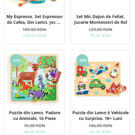
My Espresso, Set Espressor
Set Mic Dejun de Feliat,
de Cafea, Din Lemn, Joc de
Jucarie Montessori de Rol
Rol
189,00 RON
129,00 RON
109,00 RON
75,00 RON
-39%
-39%
Puzzle din Lemn, Padure
Puzzle din Lemn 6 Vehicule
cu Animale, 16 Piese
cu Surprize, 18+ Luni
76,00 RON
106,00 RON
46,00 RON
65,00 RON