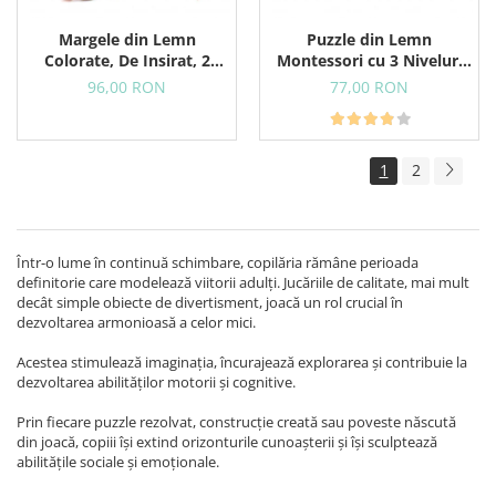
Margele din Lemn
Puzzle din Lemn
Colorate, De Insirat, 2
Montessori cu 3 Niveluri
Sireturi Colorate, 24
Pentru Copii Mici, Animale
96,00 RON
77,00 RON
Margele
si Forme Geometrice, 18+
Luni
1
2
Într-o lume în continuă schimbare, copilăria rămâne perioada
definitorie care modelează viitorii adulți. Jucăriile de calitate, mai mult
decât simple obiecte de divertisment, joacă un rol crucial în
dezvoltarea armonioasă a celor mici.
Acestea stimulează imaginația, încurajează explorarea și contribuie la
dezvoltarea abilităților motorii și cognitive.
Prin fiecare puzzle rezolvat, construcție creată sau poveste născută
din joacă, copiii își extind orizonturile cunoașterii și își sculptează
abilitățile sociale și emoționale.