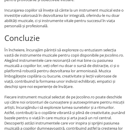
Incurajarea copiilor să învețe să cânte la un instrument muzical este o
investiție valoroasă în dezvoltarea lor integrală, oferindu-le nu doar
abilități muzicale, ci și instrumente vitale pentru succesul în viața
personală și profesională.
Concluzie
În încheiere, încurajăm părinții să exploreze cu entuziasm selecția
vastă de instrumente muzicale pentru copii disponibile pe Jocolino.ro.
Alegând instrumentele care rezonanță cel mai bine cu pasiunea
muzicală a copiilor lor, veți oferi nu doar o sursă de distracție, ci și o
platformă robustă pentru dezvoltarea lor armonioasă. Muzica
îmbogățește copilăria cu bucurie, creativitate și lecții valoroase de
viață, contribuind la formarea unor indivizi echilibrați, empatici și
deschiși spre noi experiențe de învățare.
Fiecare instrument muzical selectat de pe Jocolino.ro poate deschide
uși către noi orizonturi de cunoaștere și autoexprimare pentru micuții
artiști, încurajându-i să exploreze lumea sunetelor și a ritmurilor.
Astfel, contribuiți la o copilărie vibrantă și plină de creativitate, punând
bazele pentru o viață în care muzica și arta joacă un rol central.
Descoperiți astăzi instrumentele care vor inspira și sprijini pasiunea
muzicală a copiilor dumneavoastră, contribuind astfel la creșterea lor