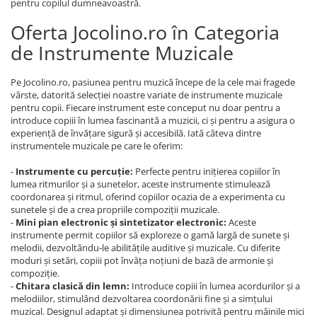
pentru copilul dumneavoastră.
Oferta Jocolino.ro în Categoria
de Instrumente Muzicale
Pe Jocolino.ro, pasiunea pentru muzică începe de la cele mai fragede
vârste, datorită selecției noastre variate de instrumente muzicale
pentru copii. Fiecare instrument este conceput nu doar pentru a
introduce copiii în lumea fascinantă a muzicii, ci și pentru a asigura o
experiență de învățare sigură și accesibilă. Iată câteva dintre
instrumentele muzicale pe care le oferim:
-
Instrumente cu percuție:
Perfecte pentru inițierea copiilor în
lumea ritmurilor și a sunetelor, aceste instrumente stimulează
coordonarea și ritmul, oferind copiilor ocazia de a experimenta cu
sunetele și de a crea propriile compoziții muzicale.
-
Mini pian electronic și sintetizator electronic:
Aceste
instrumente permit copiilor să exploreze o gamă largă de sunete și
melodii, dezvoltându-le abilitățile auditive și muzicale. Cu diferite
moduri și setări, copiii pot învăța noțiuni de bază de armonie și
compoziție.
-
Chitara clasică din lemn:
Introduce copiii în lumea acordurilor și a
melodiilor, stimulând dezvoltarea coordonării fine și a simțului
muzical. Designul adaptat și dimensiunea potrivită pentru mâinile mici