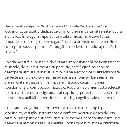
Descoperiți categoria "Instrumente Muzicale Pentru Copii" pe
Jocolino.ro, un spațiu dedicat celor mici, unde muzica întâlnește jocul și
învățarea. Înțelegem importanța vitală a muzicii în dezvoltarea
timpurie a copiilor și oferim o gamă variată de instrumente muzicale,
concepute special pentru a îmbogăți experiența lor educațională și
creativă.
Coleția noastră cuprinde o diversitate impresionantă de instrumente
muzicale, de la instrumente cu percuție, care îi ajută pe copii să
descopere ritmul și sunetul, la mini piane electronice și sintetizatoare,
perfecte pentru explorarea melodiilor și armoniilor. De asemenea,
oferim chitare clasice din lemn, care introduc copiii în lumea
acordurilor și a compoziției muzicale. Fiecare instrument este selectat
pentru calitatea sa, design adaptat copiilor și potențialul de a stimula
dezvoltarea abilităților muzicale, motorii și cognitive ale celor mici.
Explorând categoria "Instrumente Muzicale Pentru Copii" pe
Jocolino.ro, veți găsi instrumentele perfecte pentru a deschide ușa
către o lume plină de sunete, ritmuri și melodii, contribuind astfel la o
dezvoltare armonioasă și la crearea unor amintiri muzicale prețioase