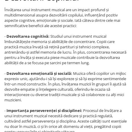
Învățarea unui instrument muzical are un impact profund și
multidimensional asupra dezvoltării copilului, influențând pozitiv
aspecte cognitive, emoționale și sociale. Iată câteva dintre cele mai
semnificative beneficii ale acestei practici:
-
Dezvoltarea cognitivă:
Studiul unui instrument muzical
îmbunătățește memoria și abilitățile de concentrare. Copiii care
practică muzica învață să rețină partituri și tehnici complexe,
antrenându-și astfel memoria de lucru. În plus, concentrarea necesară
pentru a învăța și executa piese muzicale contribuie la dezvoltarea
abilității de a se focusa pe sarcini pe termen lung.
-
Dezvoltarea emoțională și socială:
Muzica oferă copiilor un mijloc
expresiv unic, ajutându-i să își exploreze și să își exprime sentimentele
într-un mod constructiv. În plus, învățarea muzicii în grupuri îi ajută să
dezvolte empatie și înțelegere culturală, oferindu-le ocazia să
interacționeze cu diverse tradiții muzicale și să colaboreze cu alți mici
muzicieni.
-
Importanța perseverenței și disciplinei:
Procesul de învățare a
unui instrument muzical necesită dedicare și practică regulată,
cultivând astfel perseverența și disciplina. Aceste calități sunt esențiale
nu doar în muzică, ci și în orice alt domeniu al vieții, pregătind copiii
pentru provocările și obiectivele viitoare.