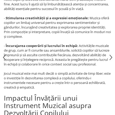
fine. Acest lucru îi ajută să își îmbunătățească atenția și concentrarea,
abilități esențiale pentru succesul în școală și în viață.
-
Stimularea creativității și a expresiei emoționale:
Muzica oferă
copiilor un limbaj universal pentru exprimarea sentimentelor și
gândurilor, încurajând creativitatea și explorarea propriei identități.
Prin compoziție și interpretare, copiii învață să comunice în moduri noi
și complexe.
-
Încurajarea cooperării și lucrului în echipă:
Activitățile muzicale
de grup, cum ar fi corurile sau ansamblurile, solicită copiilor să lucreze
împreună și să asculte contribuțiile fiecăruia, dezvoltând abilități de
cooperare și înțelegere reciprocă. Aceasta le pregătește pentru lucrul
în echipă și colaborare în orice context social sau profesional.
Jocul muzical este mai mult decât o simplă activitate de timp liber; este
o investiție în dezvoltarea complexă a copilului, oferindu-i
instrumentele necesare pentru a crește într-o persoană echilibrată,
creativă și empatică.
Impactul Învățării unui
Instrument Muzical asupra
Dezvoltării Copilului