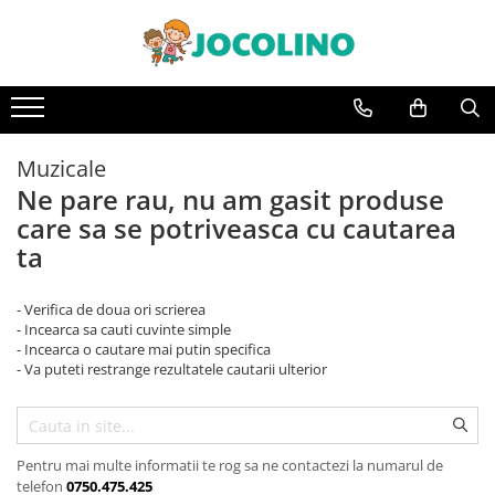
După Vârstă
1 - 2 Ani
2 - 3 Ani
Muzicale
3 - 4 Ani
Ne pare rau, nu am gasit produse
care sa se potriveasca cu cautarea
4 - 5 Ani
ta
5 - 6 Ani
6 - 7 Ani
- Verifica de doua ori scrierea
7 - 8 Ani
- Incearca sa cauti cuvinte simple
- Incearca o cautare mai putin specifica
8 - 9 Ani
- Va puteti restrange rezultatele cautarii ulterior
9+ Ani
Pentru mai multe informatii te rog sa ne contactezi la numarul de
telefon
0750.475.425