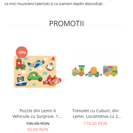
ca mici muzicieni talentați și ca oameni deplin dezvoltați.
PROMOTII
-39%
Puzzle din Lemn 6
Trenulet cu Cuburi, din
Vehicule cu Surprize, 18+
Lemn, Locomotiva cu 2
Au
Luni
Vagoane, 9 Blocuri si
106,00 RON
174,00 RON
Clopotel, 12+ Luni
65,00 RON