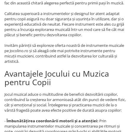
fac din această chitară alegerea perfectă pentru primii pași în muzică.
Calitatea superioară a instrumentelor și designul lor atent adaptat
pentru copii asigură nu doar siguranța și ușurința în utilizare, dar și o
experiență educativă de neuitat. Fiecare instrument este ales cu grijă
pentru a încuraja explorarea muzicală într-un mod care să fie cât mai
plăcut și benefic pentru dezvoltarea copiilor.
Invităm părinții să exploreze oferta noastră de instrumente muzicale
pe Jocolino.ro și să aleagă cele mai potrivite instrumente pentru
micuții muzicieni, contribuind astfel la dezvoltarea lor culturală și
artistică.
Avantajele Jocului cu Muzica
pentru Copii
Jocul muzical aduce o multitudine de beneficii dezvoltării copiilor,
contribuind la creșterea lor armonioasă atât din punct de vedere fizic,
cât și emoțional și social. Înțelegerea și practicarea muzicii de la o
vârstă fragedă poate avea efecte pozitive de durată asupra copiilor:
-
Îmbunătățirea coordonării motorii și a atenției:
Prin
manipularea instrumentelor muzicale și concentrarea pe ritmuri și
note, copiii își dezvoltă coordonarea mână-ochi și abilitățile motorii