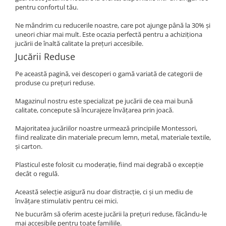
pentru confortul tău.
Ne mândrim cu reducerile noastre, care pot ajunge până la 30% și
uneori chiar mai mult. Este ocazia perfectă pentru a achiziționa
jucării de înaltă calitate la prețuri accesibile.
Jucării Reduse
Pe această pagină, vei descoperi o gamă variată de categorii de
produse cu prețuri reduse.
Magazinul nostru este specializat pe jucării de cea mai bună
calitate, concepute să încurajeze învățarea prin joacă.
Majoritatea jucăriilor noastre urmează principiile Montessori,
fiind realizate din materiale precum lemn, metal, materiale textile,
și carton.
Plasticul este folosit cu moderație, fiind mai degrabă o excepție
decât o regulă.
Această selecție asigură nu doar distracție, ci și un mediu de
învățare stimulativ pentru cei mici.
Ne bucurăm să oferim aceste jucării la prețuri reduse, făcându-le
mai accesibile pentru toate familiile.