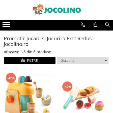
După Vârstă
1 - 2 Ani
2 - 3 Ani
Promotii: Jucarii si Jocuri la Pret Redus -
3 - 4 Ani
Jocolino.ro
4 - 5 Ani
Afiseaza:
1-
6
din
6
produse
5 - 6 Ani
FILTRE
6 - 7 Ani
7 - 8 Ani
-42%
8 - 9 Ani
-42%
9+ Ani