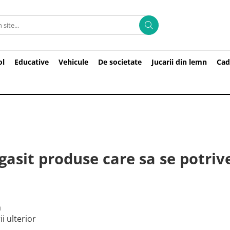
ol
Educative
Vehicule
De societate
Jucarii din lemn
Cad
gasit produse care sa se potriv
a
i ulterior