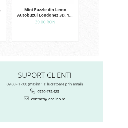
,
Mini Puzzle din Lemn
Puzzle din Lemn,
Autobuzul Londonez 3D, 12+
Surprize, 6 Piese,
Luni, 4 Piese
39,00 RON
106,00 RON
65,
SUPORT CLIENTI
09:00 - 17:00 (maxim 1 zi lucratoare prin email)
0750.475.425
contact@jocolino.ro