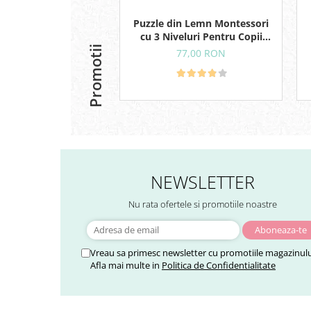
Puzzle din Lemn Montessori
cu 3 Niveluri Pentru Copii
Mici, Animale si Forme
Promotii
77,00 RON
Geometrice, 18+ Luni
NEWSLETTER
Nu rata ofertele si promotiile noastre
Vreau sa primesc newsletter cu promotiile magazinulu
Afla mai multe in
Politica de Confidentialitate