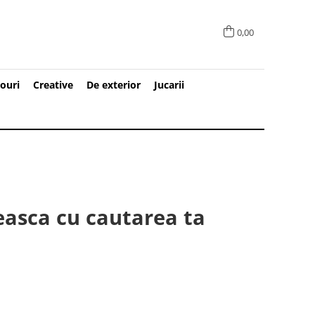
0,00
ouri
Creative
De exterior
Jucarii
easca cu cautarea ta