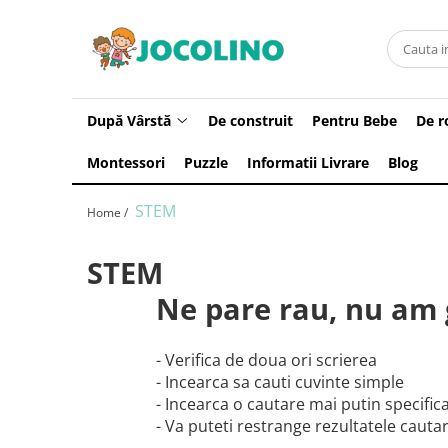
După Vârstă
1 - 2 Ani
După Vârstă
De construit
Pentru Bebe
De r
2 - 3 Ani
Montessori
Puzzle
Informatii Livrare
Blog
3 - 4 Ani
4 - 5 Ani
STEM
Home /
5 - 6 Ani
6 - 7 Ani
STEM
7 - 8 Ani
Ne pare rau, nu am 
8 - 9 Ani
9+ Ani
- Verifica de doua ori scrierea
- Incearca sa cauti cuvinte simple
- Incearca o cautare mai putin specific
- Va puteti restrange rezultatele cautari