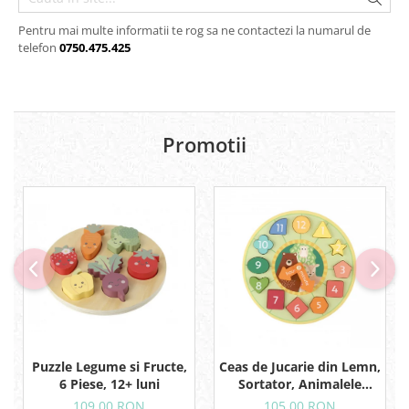
Pentru mai multe informatii te rog sa ne contactezi la numarul de
telefon
0750.475.425
Promotii
Puzzle Legume si Fructe,
Ceas de Jucarie din Lemn,
6 Piese, 12+ luni
Sortator, Animalele
Padurii
109,00 RON
105,00 RON