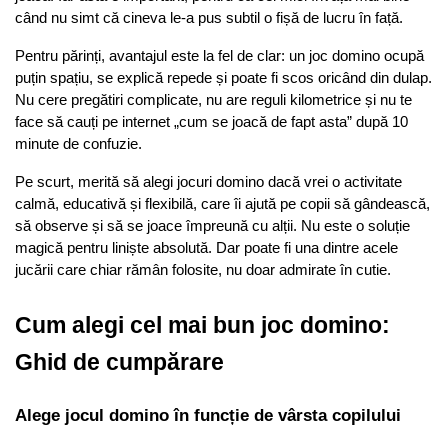
când nu simt că cineva le-a pus subtil o fișă de lucru în față.
Pentru părinți, avantajul este la fel de clar: un joc domino ocupă 
puțin spațiu, se explică repede și poate fi scos oricând din dulap. 
Nu cere pregătiri complicate, nu are reguli kilometrice și nu te 
face să cauți pe internet „cum se joacă de fapt asta” după 10 
minute de confuzie.
Pe scurt, merită să alegi jocuri domino dacă vrei o activitate 
calmă, educativă și flexibilă, care îi ajută pe copii să gândească, 
să observe și să se joace împreună cu alții. Nu este o soluție 
magică pentru liniște absolută. Dar poate fi una dintre acele 
jucării care chiar rămân folosite, nu doar admirate în cutie.
Cum alegi cel mai bun joc domino: 
Ghid de cumpărare
Alege jocul domino în funcție de vârsta copilului