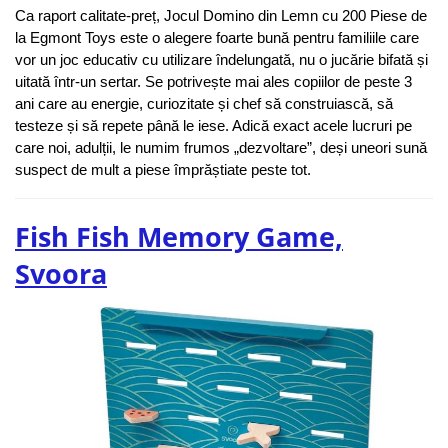
Ca raport calitate-preț, Jocul Domino din Lemn cu 200 Piese de 
la Egmont Toys este o alegere foarte bună pentru familiile care 
vor un joc educativ cu utilizare îndelungată, nu o jucărie bifată și 
uitată într-un sertar. Se potrivește mai ales copiilor de peste 3 
ani care au energie, curiozitate și chef să construiască, să 
testeze și să repete până le iese. Adică exact acele lucruri pe 
care noi, adulții, le numim frumos „dezvoltare”, deși uneori sună 
suspect de mult a piese împrăștiate peste tot.
Fish Fish Memory Game,
Svoora