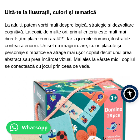
Uită-te la ilustrații, culori și tematică
La adulți, putem vorbi mult despre logică, strategie și dezvoltare 
cognitivă. La copii, de multe ori, primul criteriu este mult mai 
direct: „îmi place cum arată?”. Iar la jocurile domino, ilustrațiile 
contează enorm. Un set cu imagini clare, culori plăcute și 
personaje simpatice va atrage mai ușor copilul decât unul prea 
abstract sau prea încărcat vizual. Mai ales la vârste mici, copilul 
se conectează cu jocul prin ceea ce vede.
WhatsApp