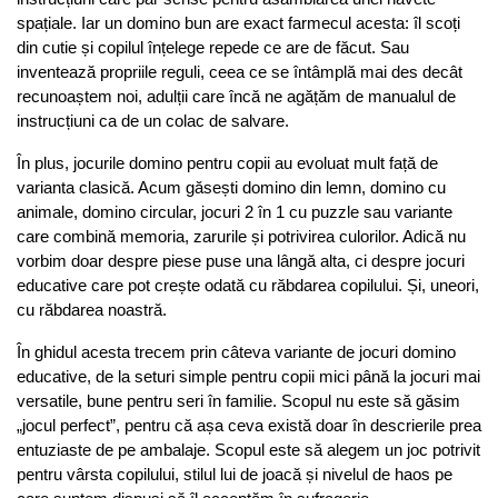
spațiale. Iar un domino bun are exact farmecul acesta: îl scoți 
din cutie și copilul înțelege repede ce are de făcut. Sau 
inventează propriile reguli, ceea ce se întâmplă mai des decât 
recunoaștem noi, adulții care încă ne agățăm de manualul de 
instrucțiuni ca de un colac de salvare.
În plus, jocurile domino pentru copii au evoluat mult față de 
varianta clasică. Acum găsești domino din lemn, domino cu 
animale, domino circular, jocuri 2 în 1 cu puzzle sau variante 
care combină memoria, zarurile și potrivirea culorilor. Adică nu 
vorbim doar despre piese puse una lângă alta, ci despre jocuri 
educative care pot crește odată cu răbdarea copilului. Și, uneori, 
cu răbdarea noastră.
În ghidul acesta trecem prin câteva variante de jocuri domino 
educative, de la seturi simple pentru copii mici până la jocuri mai 
versatile, bune pentru seri în familie. Scopul nu este să găsim 
„jocul perfect”, pentru că așa ceva există doar în descrierile prea 
entuziaste de pe ambalaje. Scopul este să alegem un joc potrivit 
pentru vârsta copilului, stilul lui de joacă și nivelul de haos pe 