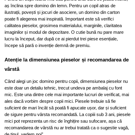
aș înclina spre domino din lemn. Pentru un copil atras de 
ilustrații, povești și jocuri de asociere, un domino din carton 
poate fi alegerea mai inspirată. Important este să verifici 
calitatea pieselor, grosimea materialului, marginile, claritatea 
imaginilor și modul de depozitare. O cutie bună nu pare mare 
lucru la început, dar după ce ai pierdut trei piese esențiale, 
începe să pară o invenție demnă de premiu.
Atenție la dimensiunea pieselor și recomandarea de 
vârstă
Când alegi un joc domino pentru copii, dimensiunea pieselor nu 
este doar un detaliu tehnic, trecut undeva pe ambalaj cu font 
mic. Este una dintre cele mai importante lucruri de verificat, mai 
ales dacă vorbim despre copii mici. Piesele trebuie să fie 
suficient de mari încât să poată fi apucate ușor, dar și suficient 
de sigure pentru vârsta recomandată. La copiii sub 3 ani, piesele 
mici pot reprezenta un risc de înghițire sau sufocare, așa că 
recomandarea de vârstă nu ar trebui tratată ca o sugestie vagă, 
de tipul „vedem noi”.