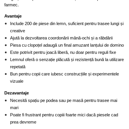
farmec.
Avantaje
Include 200 de piese din lemn, suficient pentru trasee lungi și 
creative
Ajută la dezvoltarea coordonării mână-ochi și a răbdării
Piesa cu clopoțel adaugă un final amuzant lanțului de domino
Este potrivit pentru joacă liberă, nu doar pentru reguli fixe
Lemnul oferă o senzație plăcută și rezistență bună la utilizare 
repetată
Bun pentru copii care iubesc construcțiile și experimentele 
vizuale
Dezavantaje
Necesită spațiu pe podea sau pe masă pentru trasee mai 
mari
Poate fi frustrant pentru copiii foarte mici dacă piesele cad 
prea devreme