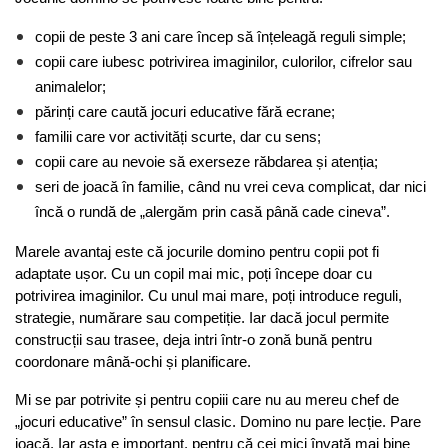
copii de peste 3 ani care încep să înțeleagă reguli simple;
copii care iubesc potrivirea imaginilor, culorilor, cifrelor sau 
animalelor;
părinți care caută jocuri educative fără ecrane;
familii care vor activități scurte, dar cu sens;
copii care au nevoie să exerseze răbdarea și atenția;
seri de joacă în familie, când nu vrei ceva complicat, dar nici 
încă o rundă de „alergăm prin casă până cade cineva”.
Marele avantaj este că jocurile domino pentru copii pot fi 
adaptate ușor. Cu un copil mai mic, poți începe doar cu 
potrivirea imaginilor. Cu unul mai mare, poți introduce reguli, 
strategie, numărare sau competiție. Iar dacă jocul permite 
construcții sau trasee, deja intri într-o zonă bună pentru 
coordonare mână-ochi și planificare.
Mi se par potrivite și pentru copiii care nu au mereu chef de 
„jocuri educative” în sensul clasic. Domino nu pare lecție. Pare 
joacă. Iar asta e important, pentru că cei mici învață mai bine 