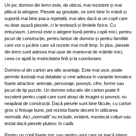
Un joc domino din lemn este, de obicei, mai rezistent și mai 
plăcut la atingere. Piesele au greutate, se simt bine în mână și 
suportă mai bine joaca repetată, mai ales dacă ai un copil care 
nu doar așază piesele, ci le testează și limitele fizice. Cu 
entuziasm. Lemnul este o alegere bună pentru copiii mici, pentru 
jocuri de construcție, pentru lanțuri de domino și pentru familiile 
care vor o jucărie care să reziste mai mult timp. În plus, piesele 
din lemn sunt adesea mai ușor de manevrat de mâinile mici, 
ceea ce ajută la motricitatea fină și la coordonare.
Domino-ul din carton are alte avantaje. Este mai ușor, poate 
permite ilustrații mai detaliate și vine adesea în variante tematice 
foarte atractive: animale, personaje, povești, cifre, forme sau 
jocuri de tip puzzle. Un domino educativ din carton poate fi 
excelent pentru copiii care sunt atrași de imagini și povești, nu 
neapărat de construcții. Dacă piesele sunt bine făcute, cu carton 
gros și finisaje bune, pot rezista foarte decent în utilizarea 
normală. Aici „normală” nu include, evident, mestecat colțuri sau 
testat dacă piesele plutesc în cadă.
Pentru un copil foarte mic sau pentru unul care se joacă intens, 