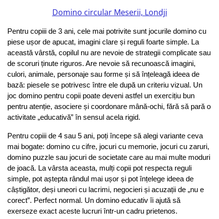
Domino circular Meserii, Londji
Pentru copiii de 3 ani, cele mai potrivite sunt jocurile domino cu 
piese ușor de apucat, imagini clare și reguli foarte simple. La 
această vârstă, copilul nu are nevoie de strategii complicate sau 
de scoruri ținute riguros. Are nevoie să recunoască imagini, 
culori, animale, personaje sau forme și să înțeleagă ideea de 
bază: piesele se potrivesc între ele după un criteriu vizual. Un 
joc domino pentru copii poate deveni astfel un exercițiu bun 
pentru atenție, asociere și coordonare mână-ochi, fără să pară o 
activitate „educativă” în sensul acela rigid.
Pentru copiii de 4 sau 5 ani, poți începe să alegi variante ceva 
mai bogate: domino cu cifre, jocuri cu memorie, jocuri cu zaruri, 
domino puzzle sau jocuri de societate care au mai multe moduri 
de joacă. La vârsta aceasta, mulți copii pot respecta reguli 
simple, pot aștepta rândul mai ușor și pot înțelege ideea de 
câștigător, deși uneori cu lacrimi, negocieri și acuzații de „nu e 
corect”. Perfect normal. Un domino educativ îi ajută să 
exerseze exact aceste lucruri într-un cadru prietenos.