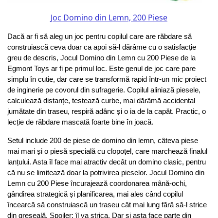
Joc Domino din Lemn, 200 Piese
Dacă ar fi să aleg un joc pentru copilul care are răbdare să 
construiască ceva doar ca apoi să-l dărâme cu o satisfacție 
greu de descris, Jocul Domino din Lemn cu 200 Piese de la 
Egmont Toys ar fi pe primul loc. Este genul de joc care pare 
simplu în cutie, dar care se transformă rapid într-un mic proiect 
de inginerie pe covorul din sufragerie. Copilul aliniază piesele, 
calculează distanțe, testează curbe, mai dărâmă accidental 
jumătate din traseu, respiră adânc și o ia de la capăt. Practic, o 
lecție de răbdare mascată foarte bine în joacă.
Setul include 200 de piese de domino din lemn, câteva piese 
mai mari și o piesă specială cu clopoțel, care marchează finalul 
lanțului. Asta îl face mai atractiv decât un domino clasic, pentru 
că nu se limitează doar la potrivirea pieselor. Jocul Domino din 
Lemn cu 200 Piese încurajează coordonarea mână-ochi, 
gândirea strategică și planificarea, mai ales când copilul 
încearcă să construiască un traseu cât mai lung fără să-l strice 
din greșeală. Spoiler: îl va strica. Dar și asta face parte din 