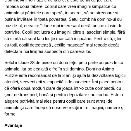
Domino Animo Puzzle de la Djeco este genul de joc care 
împacă două tabere: copilul care vrea imagini simpatice cu 
animale și părintele care speră, în secret, să se strecoare și 
puțină învățare în toată povestea. Setul combină domino-ul cu 
puzzle-ul, ceea ce îl face mai interesant decât un joc clasic de 
potrivire. Copiii pot lucra cu imagini, cifre și asocieri simple, fără 
să simtă că sunt la o lecție mascată în jucărie. Pentru că, știm 
cu toții, copiii detectează „lecțiile mascate” mai repede decât 
detectăm noi liniștea suspectă din camera lor.
Setul include 28 de piese cu două fețe: pe o parte au puzzle cu 
animale, iar pe cealaltă cifre în stil domino. Domino Animo 
Puzzle este recomandat de la 3 ani și ajută la dezvoltarea logicii, 
atenției, secvențierii și capacității de asociere. Îmi place pentru 
că oferă două moduri clare de joacă într-o cutie compactă, cu 
șnur de transport, bună și pentru depozitare sau cadou. Este o 
alegere potrivită mai ales pentru copiii care sunt atrași de 
animale și care încep să observe relații între imagini, numere și 
forme.
Avantaje