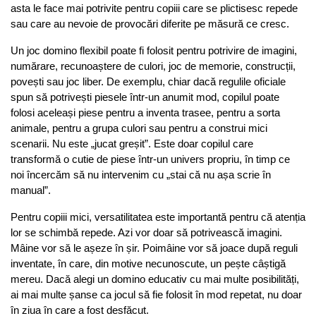
asta le face mai potrivite pentru copiii care se plictisesc repede 
sau care au nevoie de provocări diferite pe măsură ce cresc.
Un joc domino flexibil poate fi folosit pentru potrivire de imagini, 
numărare, recunoaștere de culori, joc de memorie, construcții, 
povești sau joc liber. De exemplu, chiar dacă regulile oficiale 
spun să potrivești piesele într-un anumit mod, copilul poate 
folosi aceleași piese pentru a inventa trasee, pentru a sorta 
animale, pentru a grupa culori sau pentru a construi mici 
scenarii. Nu este „jucat greșit”. Este doar copilul care 
transformă o cutie de piese într-un univers propriu, în timp ce 
noi încercăm să nu intervenim cu „stai că nu așa scrie în 
manual”.
Pentru copiii mici, versatilitatea este importantă pentru că atenția 
lor se schimbă repede. Azi vor doar să potrivească imagini. 
Mâine vor să le așeze în șir. Poimâine vor să joace după reguli 
inventate, în care, din motive necunoscute, un pește câștigă 
mereu. Dacă alegi un domino educativ cu mai multe posibilități, 
ai mai multe șanse ca jocul să fie folosit în mod repetat, nu doar 
în ziua în care a fost desfăcut.