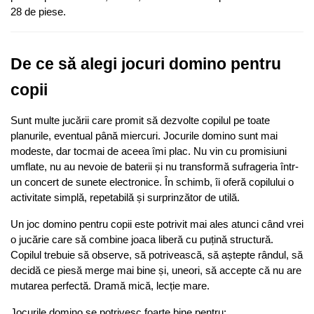
28 de piese.
De ce să alegi jocuri domino pentru 
copii
Sunt multe jucării care promit să dezvolte copilul pe toate 
planurile, eventual până miercuri. Jocurile domino sunt mai 
modeste, dar tocmai de aceea îmi plac. Nu vin cu promisiuni 
umflate, nu au nevoie de baterii și nu transformă sufrageria într-
un concert de sunete electronice. În schimb, îi oferă copilului o 
activitate simplă, repetabilă și surprinzător de utilă.
Un joc domino pentru copii este potrivit mai ales atunci când vrei 
o jucărie care să combine joaca liberă cu puțină structură. 
Copilul trebuie să observe, să potrivească, să aștepte rândul, să 
decidă ce piesă merge mai bine și, uneori, să accepte că nu are 
mutarea perfectă. Dramă mică, lecție mare.
Jocurile domino se potrivesc foarte bine pentru: