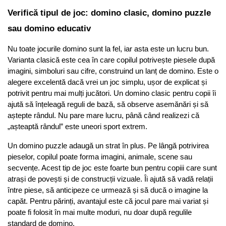
Verifică tipul de joc: domino clasic, domino puzzle 
sau domino educativ
Nu toate jocurile domino sunt la fel, iar asta este un lucru bun. 
Varianta clasică este cea în care copilul potrivește piesele după 
imagini, simboluri sau cifre, construind un lanț de domino. Este o 
alegere excelentă dacă vrei un joc simplu, ușor de explicat și 
potrivit pentru mai mulți jucători. Un domino clasic pentru copii îi 
ajută să înțeleagă reguli de bază, să observe asemănări și să 
aștepte rândul. Nu pare mare lucru, până când realizezi că 
„așteaptă rândul” este uneori sport extrem.
Un domino puzzle adaugă un strat în plus. Pe lângă potrivirea 
pieselor, copilul poate forma imagini, animale, scene sau 
secvențe. Acest tip de joc este foarte bun pentru copiii care sunt 
atrași de povești și de construcții vizuale. Îi ajută să vadă relații 
între piese, să anticipeze ce urmează și să ducă o imagine la 
capăt. Pentru părinți, avantajul este că jocul pare mai variat și 
poate fi folosit în mai multe moduri, nu doar după regulile 
standard de domino.