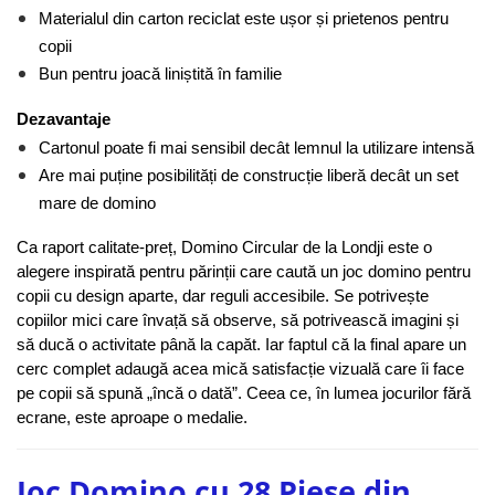
Materialul din carton reciclat este ușor și prietenos pentru 
copii
Bun pentru joacă liniștită în familie
Dezavantaje
Cartonul poate fi mai sensibil decât lemnul la utilizare intensă
Are mai puține posibilități de construcție liberă decât un set 
mare de domino
Ca raport calitate-preț, Domino Circular de la Londji este o 
alegere inspirată pentru părinții care caută un joc domino pentru 
copii cu design aparte, dar reguli accesibile. Se potrivește 
copiilor mici care învață să observe, să potrivească imagini și 
să ducă o activitate până la capăt. Iar faptul că la final apare un 
cerc complet adaugă acea mică satisfacție vizuală care îi face 
pe copii să spună „încă o dată”. Ceea ce, în lumea jocurilor fără 
ecrane, este aproape o medalie.
Joc Domino cu 28 Piese din