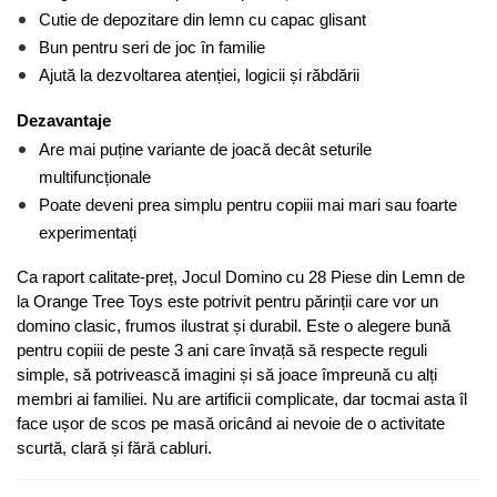
Cutie de depozitare din lemn cu capac glisant
Bun pentru seri de joc în familie
Ajută la dezvoltarea atenției, logicii și răbdării
Dezavantaje
Are mai puține variante de joacă decât seturile 
multifuncționale
Poate deveni prea simplu pentru copiii mai mari sau foarte 
experimentați
Ca raport calitate-preț, Jocul Domino cu 28 Piese din Lemn de 
la Orange Tree Toys este potrivit pentru părinții care vor un 
domino clasic, frumos ilustrat și durabil. Este o alegere bună 
pentru copiii de peste 3 ani care învață să respecte reguli 
simple, să potrivească imagini și să joace împreună cu alți 
membri ai familiei. Nu are artificii complicate, dar tocmai asta îl 
face ușor de scos pe masă oricând ai nevoie de o activitate 
scurtă, clară și fără cabluri.