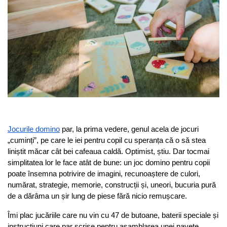
Jocurile domino
 par, la prima vedere, genul acela de jocuri 
„cuminți”, pe care le iei pentru copil cu speranța că o să stea 
liniștit măcar cât bei cafeaua caldă. Optimist, știu. Dar tocmai 
simplitatea lor le face atât de bune: un joc domino pentru copii 
poate însemna potrivire de imagini, recunoaștere de culori, 
numărat, strategie, memorie, construcții și, uneori, bucuria pură 
de a dărâma un șir lung de piese fără nicio remușcare.
Îmi plac jucăriile care nu vin cu 47 de butoane, baterii speciale și 
instrucțiuni care par scrise pentru asamblarea unei navete 