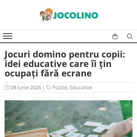
După Vârstă
1 - 2 Ani
2 - 3 Ani
Jocuri domino pentru copii:
3 - 4 Ani
idei educative care îi țin
4 - 5 Ani
ocupați fără ecrane
5 - 6 Ani
6 - 7 Ani
08 Iunie 2026
|
Puzzle
,
Educative
7 - 8 Ani
8 - 9 Ani
9+ Ani