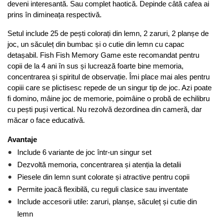
deveni interesantă. Sau complet haotică. Depinde câtă cafea ai 
prins în dimineața respectivă.
Setul include 25 de pești colorați din lemn, 2 zaruri, 2 planșe de 
joc, un săculeț din bumbac și o cutie din lemn cu capac 
detașabil. Fish Fish Memory Game este recomandat pentru 
copii de la 4 ani în sus și lucrează foarte bine memoria, 
concentrarea și spiritul de observație. Îmi place mai ales pentru 
copiii care se plictisesc repede de un singur tip de joc. Azi poate 
fi domino, mâine joc de memorie, poimâine o probă de echilibru 
cu pești puși vertical. Nu rezolvă dezordinea din cameră, dar 
măcar o face educativă.
Avantaje
Include 6 variante de joc într-un singur set
Dezvoltă memoria, concentrarea și atenția la detalii
Piesele din lemn sunt colorate și atractive pentru copii
Permite joacă flexibilă, cu reguli clasice sau inventate
Include accesorii utile: zaruri, planșe, săculeț și cutie din 
lemn