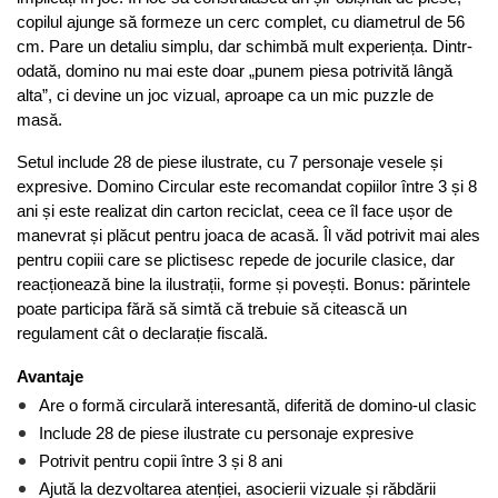
copilul ajunge să formeze un cerc complet, cu diametrul de 56 
cm. Pare un detaliu simplu, dar schimbă mult experiența. Dintr-
odată, domino nu mai este doar „punem piesa potrivită lângă 
alta”, ci devine un joc vizual, aproape ca un mic puzzle de 
masă.
Setul include 28 de piese ilustrate, cu 7 personaje vesele și 
expresive. Domino Circular este recomandat copiilor între 3 și 8 
ani și este realizat din carton reciclat, ceea ce îl face ușor de 
manevrat și plăcut pentru joaca de acasă. Îl văd potrivit mai ales 
pentru copiii care se plictisesc repede de jocurile clasice, dar 
reacționează bine la ilustrații, forme și povești. Bonus: părintele 
poate participa fără să simtă că trebuie să citească un 
regulament cât o declarație fiscală.
Avantaje
Are o formă circulară interesantă, diferită de domino-ul clasic
Include 28 de piese ilustrate cu personaje expresive
Potrivit pentru copii între 3 și 8 ani
Ajută la dezvoltarea atenției, asocierii vizuale și răbdării