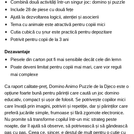
Combină două activități într-un singur joc: domino și puzzle
Include 28 de piese cu două fețe
Ajută la dezvoltarea logicii, atenției și asocierii
Tema cu animale este atractivă pentru copiii mici
Cutia cubică cu șnur este practică pentru depozitare
Potrivit pentru copii de la 3 ani
Dezavantaje
Piesele din carton pot fi mai sensibile decât cele din lemn
Poate deveni limitat pentru copiii mai mari, care vor reguli 
mai complexe
Ca raport calitate-preț, Domino Animo Puzzle de la Djeco este o 
opțiune foarte bună pentru părinții care caută un joc domino 
educativ, compact și ușor de folosit. Se potrivește copiilor mici 
care învață prin imagini, potriviri și repetiție, dar și părinților care 
preferă jucăriile simple, frumoase și fără zgomote electronice. 
Nu promite să transforme copilul într-un mic strateg peste 
noapte, dar îl ajută să observe, să potrivească și să gândească 
pas cu pas. Ceea ce, sincer, e destul de mult pentru o cutie cu 