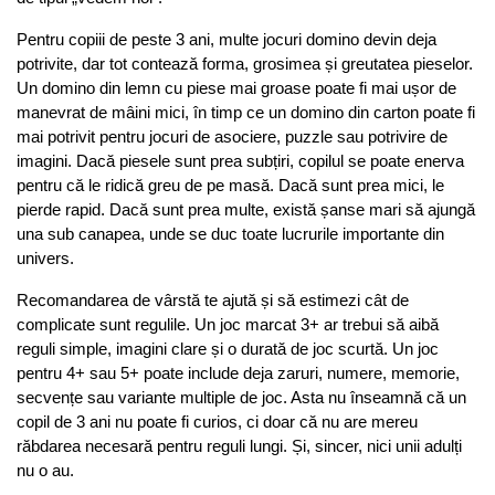
Pentru copiii de peste 3 ani, multe jocuri domino devin deja 
potrivite, dar tot contează forma, grosimea și greutatea pieselor. 
Un domino din lemn cu piese mai groase poate fi mai ușor de 
manevrat de mâini mici, în timp ce un domino din carton poate fi 
mai potrivit pentru jocuri de asociere, puzzle sau potrivire de 
imagini. Dacă piesele sunt prea subțiri, copilul se poate enerva 
pentru că le ridică greu de pe masă. Dacă sunt prea mici, le 
pierde rapid. Dacă sunt prea multe, există șanse mari să ajungă 
una sub canapea, unde se duc toate lucrurile importante din 
univers.
Recomandarea de vârstă te ajută și să estimezi cât de 
complicate sunt regulile. Un joc marcat 3+ ar trebui să aibă 
reguli simple, imagini clare și o durată de joc scurtă. Un joc 
pentru 4+ sau 5+ poate include deja zaruri, numere, memorie, 
secvențe sau variante multiple de joc. Asta nu înseamnă că un 
copil de 3 ani nu poate fi curios, ci doar că nu are mereu 
răbdarea necesară pentru reguli lungi. Și, sincer, nici unii adulți 
nu o au.