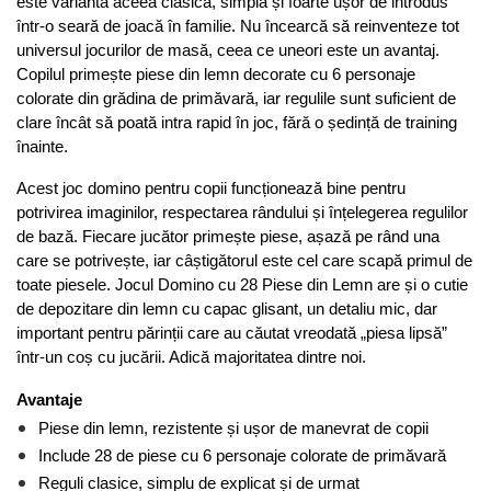
este varianta aceea clasică, simplă și foarte ușor de introdus 
într-o seară de joacă în familie. Nu încearcă să reinventeze tot 
universul jocurilor de masă, ceea ce uneori este un avantaj. 
Copilul primește piese din lemn decorate cu 6 personaje 
colorate din grădina de primăvară, iar regulile sunt suficient de 
clare încât să poată intra rapid în joc, fără o ședință de training 
înainte.
Acest joc domino pentru copii funcționează bine pentru 
potrivirea imaginilor, respectarea rândului și înțelegerea regulilor 
de bază. Fiecare jucător primește piese, așază pe rând una 
care se potrivește, iar câștigătorul este cel care scapă primul de 
toate piesele. Jocul Domino cu 28 Piese din Lemn are și o cutie 
de depozitare din lemn cu capac glisant, un detaliu mic, dar 
important pentru părinții care au căutat vreodată „piesa lipsă” 
într-un coș cu jucării. Adică majoritatea dintre noi.
Avantaje
Piese din lemn, rezistente și ușor de manevrat de copii
Include 28 de piese cu 6 personaje colorate de primăvară
Reguli clasice, simplu de explicat și de urmat