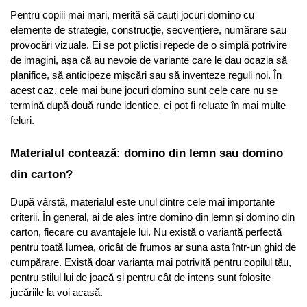
Pentru copiii mai mari, merită să cauți jocuri domino cu 
elemente de strategie, construcție, secvențiere, numărare sau 
provocări vizuale. Ei se pot plictisi repede de o simplă potrivire 
de imagini, așa că au nevoie de variante care le dau ocazia să 
planifice, să anticipeze mișcări sau să inventeze reguli noi. În 
acest caz, cele mai bune jocuri domino sunt cele care nu se 
termină după două runde identice, ci pot fi reluate în mai multe 
feluri.
Materialul contează: domino din lemn sau domino 
din carton?
După vârstă, materialul este unul dintre cele mai importante 
criterii. În general, ai de ales între domino din lemn și domino din 
carton, fiecare cu avantajele lui. Nu există o variantă perfectă 
pentru toată lumea, oricât de frumos ar suna asta într-un ghid de 
cumpărare. Există doar varianta mai potrivită pentru copilul tău, 
pentru stilul lui de joacă și pentru cât de intens sunt folosite 
jucăriile la voi acasă.