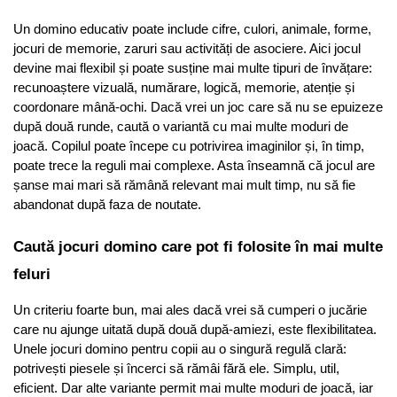
Un domino educativ poate include cifre, culori, animale, forme, 
jocuri de memorie, zaruri sau activități de asociere. Aici jocul 
devine mai flexibil și poate susține mai multe tipuri de învățare: 
recunoaștere vizuală, numărare, logică, memorie, atenție și 
coordonare mână-ochi. Dacă vrei un joc care să nu se epuizeze 
după două runde, caută o variantă cu mai multe moduri de 
joacă. Copilul poate începe cu potrivirea imaginilor și, în timp, 
poate trece la reguli mai complexe. Asta înseamnă că jocul are 
șanse mai mari să rămână relevant mai mult timp, nu să fie 
abandonat după faza de noutate.
Caută jocuri domino care pot fi folosite în mai multe 
feluri
Un criteriu foarte bun, mai ales dacă vrei să cumperi o jucărie 
care nu ajunge uitată după două după-amiezi, este flexibilitatea. 
Unele jocuri domino pentru copii au o singură regulă clară: 
potrivești piesele și încerci să rămâi fără ele. Simplu, util, 
eficient. Dar alte variante permit mai multe moduri de joacă, iar 