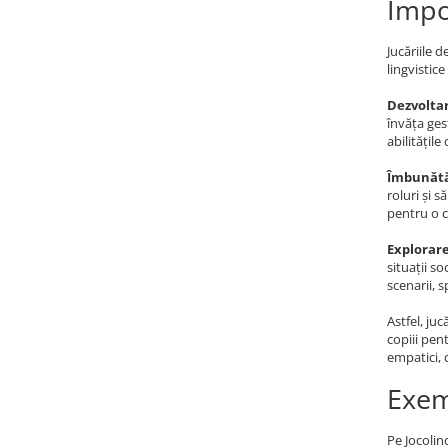
Impo
Jucăriile 
lingvistic
Dezvoltar
învăța ges
abilitățile
Îmbunătăț
roluri și 
pentru o c
Explorare
situații s
scenarii, 
Astfel, ju
copiii pent
empatici, 
Exem
Pe Jocolin