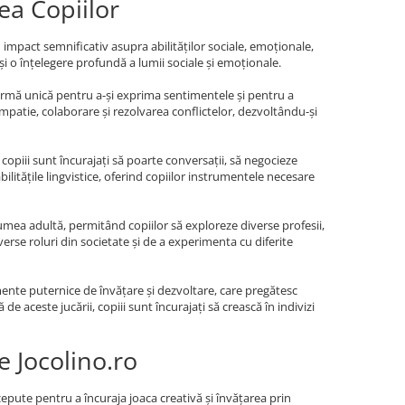
ea Copiilor
un impact semnificativ asupra abilităților sociale, emoționale,
 și o înțelegere profundă a lumii sociale și emoționale.
tformă unică pentru a-și exprima sentimentele și pentru a
empatie, colaborare și rezolvarea conflictelor, dezvoltându-și
 copiii sunt încurajați să poarte conversații, să negocieze
litățile lingvistice, oferind copiilor instrumentele necesare
 lumea adultă, permitând copiilor să exploreze diverse profesii,
iverse roluri din societate și de a experimenta cu diferite
umente puternice de învățare și dezvoltare, care pregătesc
de aceste jucării, copiii sunt încurajați să crească în indivizi
 Jocolino.ro
cepute pentru a încuraja joaca creativă și învățarea prin