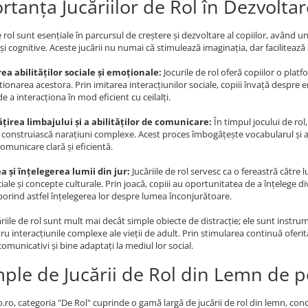
rtanța Jucăriilor de Rol în Dezvoltar
de rol sunt esențiale în parcursul de creștere și dezvoltare al copiilor, având 
e și cognitive. Aceste jucării nu numai că stimulează imaginația, dar facilitează
ea abilităților sociale și emoționale:
Jocurile de rol oferă copiilor o pla
tionarea acestora. Prin imitarea interacțiunilor sociale, copiii învață despre 
 de a interacționa în mod eficient cu ceilalți.
irea limbajului și a abilităților de comunicare:
În timpul jocului de rol,
să construiască narațiuni complexe. Acest proces îmbogățește vocabularul și abi
omunicare clară și eficientă.
a și înțelegerea lumii din jur:
Jucăriile de rol servesc ca o fereastră către
ociale și concepte culturale. Prin joacă, copiii au oportunitatea de a înțelege d
sporind astfel înțelegerea lor despre lumea înconjurătoare.
căriile de rol sunt mult mai decât simple obiecte de distracție; ele sunt instr
ru interacțiunile complexe ale vieții de adult. Prin stimularea continuă oferită 
comunicativi și bine adaptați la mediul lor social.
ple de Jucării de Rol din Lemn de pe
o.ro, categoria "De Rol" cuprinde o gamă largă de jucării de rol din lemn, con