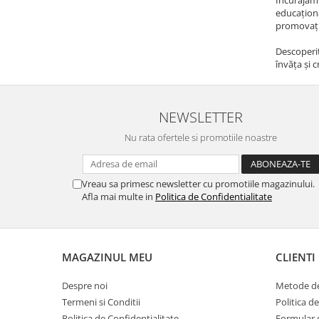
educațional
promovați 
Descoperiț
învăța și c
NEWSLETTER
Nu rata ofertele si promotiile noastre
Vreau sa primesc newsletter cu promotiile magazinului.
Afla mai multe in
Politica de Confidentialitate
MAGAZINUL MEU
CLIENTI
Despre noi
Metode de
Termeni si Conditii
Politica d
Politica de Confidentialitate
Formular 