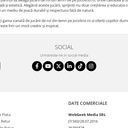
ă și estetică. Alegând aceste jucării, sprijiniți nu doar creșterea și educația c
un mediu de joacă durabil și respectuos față de natură.
i gama variată de jucării de rol din lemn pe Jocolino.ro și oferiți copiilor 
rește într-un mod creativ și inspirat.
SOCIAL
Urmareste-ne in social media
DATE COMERCIALE
 Plata
WebGeek Media SRL
e Retur
J7/343/28.07.2016
de Retur
36366828