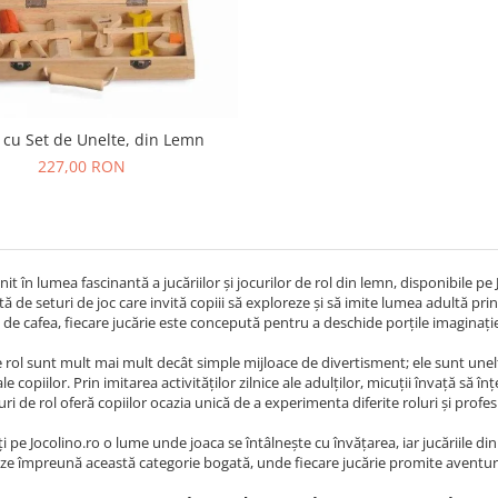
 cu Set de Unelte, din Lemn
227,00 RON
enit în lumea fascinantă a jucăriilor și jocurilor de rol din lemn, disponibile p
ată de seturi de joc care invită copiii să exploreze și să imite lumea adultă pr
 de cafea, fiecare jucărie este concepută pentru a deschide porțile imaginației ș
de rol sunt mult mai mult decât simple mijloace de divertisment; ele sunt unelte 
le copiilor. Prin imitarea activităților zilnice ale adulților, micuții învață să 
ri de rol oferă copiilor ocazia unică de a experimenta diferite roluri și profesi
 pe Jocolino.ro o lume unde joaca se întâlnește cu învățarea, iar jucăriile din 
ze împreună această categorie bogată, unde fiecare jucărie promite aventuri n