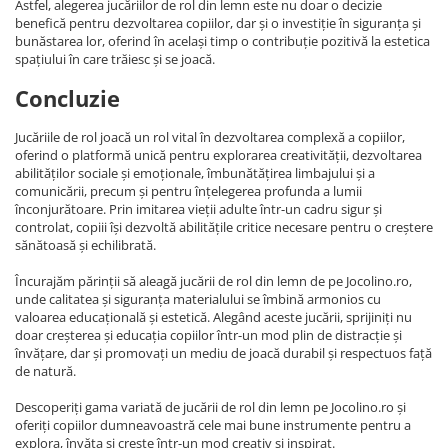
Astfel, alegerea jucăriilor de rol din lemn este nu doar o decizie
benefică pentru dezvoltarea copiilor, dar și o investiție în siguranța și
bunăstarea lor, oferind în același timp o contribuție pozitivă la estetica
spațiului în care trăiesc și se joacă.
Concluzie
Jucăriile de rol joacă un rol vital în dezvoltarea complexă a copiilor,
oferind o platformă unică pentru explorarea creativității, dezvoltarea
abilităților sociale și emoționale, îmbunătățirea limbajului și a
comunicării, precum și pentru înțelegerea profunda a lumii
înconjurătoare. Prin imitarea vieții adulte într-un cadru sigur și
controlat, copiii își dezvoltă abilitățile critice necesare pentru o creștere
sănătoasă și echilibrată.
Încurajăm părinții să aleagă jucării de rol din lemn de pe Jocolino.ro,
unde calitatea și siguranța materialului se îmbină armonios cu
valoarea educațională și estetică. Alegând aceste jucării, sprijiniți nu
doar creșterea și educația copiilor într-un mod plin de distracție și
învățare, dar și promovați un mediu de joacă durabil și respectuos față
de natură.
Descoperiți gama variată de jucării de rol din lemn pe Jocolino.ro și
oferiți copiilor dumneavoastră cele mai bune instrumente pentru a
explora, învăța și crește într-un mod creativ și inspirat.