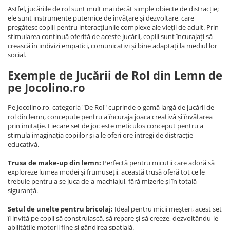
Astfel, jucăriile de rol sunt mult mai decât simple obiecte de distracție;
ele sunt instrumente puternice de învățare și dezvoltare, care
pregătesc copiii pentru interacțiunile complexe ale vieții de adult. Prin
stimularea continuă oferită de aceste jucării, copiii sunt încurajați să
crească în indivizi empatici, comunicativi și bine adaptați la mediul lor
social.
Exemple de Jucării de Rol din Lemn de
pe Jocolino.ro
Pe Jocolino.ro, categoria "De Rol" cuprinde o gamă largă de jucării de
rol din lemn, concepute pentru a încuraja joaca creativă și învățarea
prin imitație. Fiecare set de joc este meticulos conceput pentru a
stimula imaginația copiilor și a le oferi ore întregi de distracție
educativă.
Trusa de make-up din lemn:
Perfectă pentru micuții care adoră să
exploreze lumea modei și frumuseții, această trusă oferă tot ce le
trebuie pentru a se juca de-a machiajul, fără mizerie și în totală
siguranță.
Setul de unelte pentru bricolaj:
Ideal pentru micii meșteri, acest set
îi invită pe copii să construiască, să repare și să creeze, dezvoltându-le
abilitățile motorii fine și gândirea spațială.