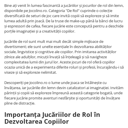
Bine ați venit în lumea fascinantă a jucăriilor și jocurilor de rol din lemn,
disponibile pe Jocolino.ro. Categoria "De Rol" cuprinde o colecție
diversificată de seturi de joc care invită copiii să exploreze și să imite
lumea adultă prin joacă. De la truse de make-up până la bănci de lucru
și espressori de cafea, fiecare jucărie este concepută pentru a deschide
porțile imaginației și a creativității copiilor.
Jucăriile de rol sunt mult mai mult decât simple mijloace de
divertisment; ele sunt unelte esențiale în dezvoltarea abilităților
sociale, lingvistice și cognitive ale copiilor. Prin imitarea activităților
zilnice ale adulților, micuții învață să înțeleagă și să navigheze
complexitatea lumii din jurul lor. Aceste jocuri de rol oferă copiilor
ocazia unică de a experimenta diferite roluri și profesii, încurajându-i să
viseze și să exploreze nelimitat.
Descoperiți pe Jocolino.ro o lume unde joaca se întâlnește cu
învățarea, iar jucăriile din lemn devin catalizatori ai imaginației. Invităm
părinții și copiii să exploreze împreună această categorie bogată, unde
fiecare jucărie promite aventuri nesfârșite și oportunități de învățare
pline de distracție.
Importanța Jucăriilor de Rol în
Dezvoltarea Copiilor