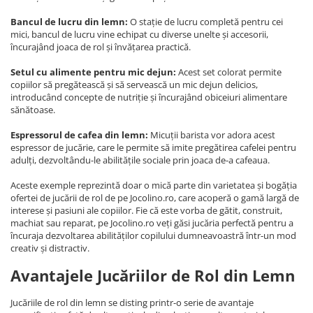
Bancul de lucru din lemn:
O stație de lucru completă pentru cei
mici, bancul de lucru vine echipat cu diverse unelte și accesorii,
încurajând joaca de rol și învățarea practică.
Setul cu alimente pentru mic dejun:
Acest set colorat permite
copiilor să pregătească și să servească un mic dejun delicios,
introducând concepte de nutriție și încurajând obiceiuri alimentare
sănătoase.
Espressorul de cafea din lemn:
Micuții barista vor adora acest
espressor de jucărie, care le permite să imite pregătirea cafelei pentru
adulți, dezvoltându-le abilitățile sociale prin joaca de-a cafeaua.
Aceste exemple reprezintă doar o mică parte din varietatea și bogăția
ofertei de jucării de rol de pe Jocolino.ro, care acoperă o gamă largă de
interese și pasiuni ale copiilor. Fie că este vorba de gătit, construit,
machiat sau reparat, pe Jocolino.ro veți găsi jucăria perfectă pentru a
încuraja dezvoltarea abilităților copilului dumneavoastră într-un mod
creativ și distractiv.
Avantajele Jucăriilor de Rol din Lemn
Jucăriile de rol din lemn se disting printr-o serie de avantaje