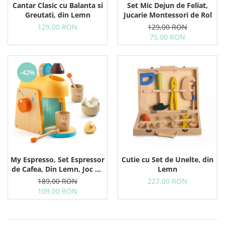
Cantar Clasic cu Balanta si
Set Mic Dejun de Feliat,
Greutati, din Lemn
Jucarie Montessori de Rol
129,00 RON
129,00 RON
75,00 RON
-42%
Cutie cu Set de Unelte, din
My Espresso, Set Espressor
Lemn
de Cafea, Din Lemn, Joc de
Rol
227,00 RON
189,00 RON
109,00 RON