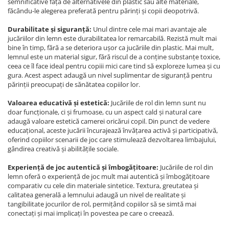
semnificative față de alternativele din plastic sau alte materiale,
făcându-le alegerea preferată pentru părinți și copii deopotrivă.
Durabilitate și siguranță:
Unul dintre cele mai mari avantaje ale
jucăriilor din lemn este durabilitatea lor remarcabilă. Rezistă mult mai
bine în timp, fără a se deteriora ușor ca jucăriile din plastic. Mai mult,
lemnul este un material sigur, fără riscul de a conține substanțe toxice,
ceea ce îl face ideal pentru copiii mici care tind să exploreze lumea și cu
gura. Acest aspect adaugă un nivel suplimentar de siguranță pentru
părinții preocupați de sănătatea copiilor lor.
Valoarea educativă și estetică:
Jucăriile de rol din lemn sunt nu
doar funcționale, ci și frumoase, cu un aspect cald și natural care
adaugă valoare estetică camerei oricărui copil. Din punct de vedere
educațional, aceste jucării încurajează învățarea activă și participativă,
oferind copiilor scenarii de joc care stimulează dezvoltarea limbajului,
gândirea creativă și abilitățile sociale.
Experiență de joc autentică și îmbogățitoare:
Jucăriile de rol din
lemn oferă o experiență de joc mult mai autentică și îmbogățitoare
comparativ cu cele din materiale sintetice. Textura, greutatea și
calitatea generală a lemnului adaugă un nivel de realitate și
tangibilitate jocurilor de rol, permițând copiilor să se simtă mai
conectați și mai implicați în povestea pe care o creează.