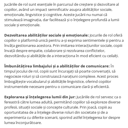
Jucăriile de rol sunt esențiale în parcursul de creștere și dezvoltare al
copiilor, având un impact semnificativ asupra abilităților sociale,
emoționale, lingvistice și cognitive. Aceste jucării nu numai că
stimulează imaginația, dar facilitează și o înțelegere profundă a lumii
sociale și emoționale.
Dezvoltarea abilităților sociale și emoționale:
Jocurile de rol oferă
copiilor o platformă unică pentru a-și exprima sentimentele și pentru a
învăța gestionarea acestora. Prin imitarea interacțiunilor sociale, copiii
învață despre empatie, colaborare și rezolvarea conflictelor,
dezvoltându-și abilitățile de a interacționa în mod eficient cu ceilalți.
Îmbunătățirea limbajului și a abilităților de comunicare:
În
timpul jocului de rol, copiii sunt încurajați să poarte conversații, să
negocieze roluri și să construiască narațiuni complexe. Acest proces
îmbogățește vocabularul și abilitățile lingvistice, oferind copiilor
instrumentele necesare pentru o comunicare clară și eficientă.
Explorarea și înțelegerea lumii din jur:
Jucăriile de rol servesc ca o
fereastră către lumea adultă, permitând copiilor să exploreze diverse
profesii, situații sociale și concepte culturale. Prin joacă, copiii au
oportunitatea de a înțelege diverse roluri din societate și de a
experimenta cu diferite scenarii, sporind astfel înțelegerea lor despre
lumea înconjurătoare.