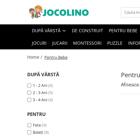
După Vârstă
DUPĂ VÂRSTĂ
DE CONSTRUIT
PENTRU BEBE
1 - 2 Ani
JOCURI
JUCARII
MONTESSORI
PUZZLE
INFO
2 - 3 Ani
3 - 4 Ani
Home /
Pentru Bebe
4 - 5 Ani
5 - 6 Ani
Pentr
DUPĂ VÂRSTĂ
6 - 7 Ani
Afiseaza:
1 - 2 Ani
(6)
7 - 8 Ani
2 - 3 Ani
(9)
3 - 4 Ani
(4)
8 - 9 Ani
9+ Ani
PENTRU
Fete
(9)
Baieți
(8)