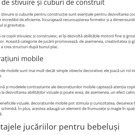
 de stivuire și cuburi de construit
e stivuire și cuburile pentru construcție sunt esențiale pentru dezvoltarea coo
r incredibil de eficiente, încurajează recunoașterea formelor și a dimensiuni
ul și gravitația.
e copiii stivuiesc și construiesc, ei își dezvoltă abilitățile motorii fine și gr
or. Această categorie de jucării promovează, de asemenea, creativitatea și g
i a crea structuri după bunul plac.
ațiuni mobile
ile mobile sunt mai mult decât simple obiecte decorative; ele joacă un rol imp
r.
ină și modelele contrastante ale decorațiunilor mobile captează atenția copii
ă la dezvoltarea abilităților vizuale și poate avea, de asemenea, un efect cal
eneficiile vizuale, decorațiunile mobile pot stimula și curiozitatea, deoarece
i schimbă. În plus, acestea adaugă un element de frumusețe și magie în spațiu
ă.
tajele jucăriilor pentru bebeluși