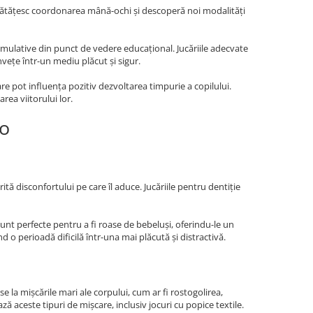
mbunătățesc coordonarea mână-ochi și descoperă noi modalități
stimulative din punct de vedere educațional. Jucăriile adecvate
nvețe într-un mediu plăcut și sigur.
re pot influența pozitiv dezvoltarea timpurie a copilului.
ea viitorului lor.
ro
ită disconfortului pe care îl aduce. Jucăriile pentru dentiție
 sunt perfecte pentru a fi roase de bebeluși, oferindu-le un
d o perioadă dificilă într-una mai plăcută și distractivă.
se la mișcările mari ale corpului, cum ar fi rostogolirea,
ază aceste tipuri de mișcare, inclusiv jocuri cu popice textile.