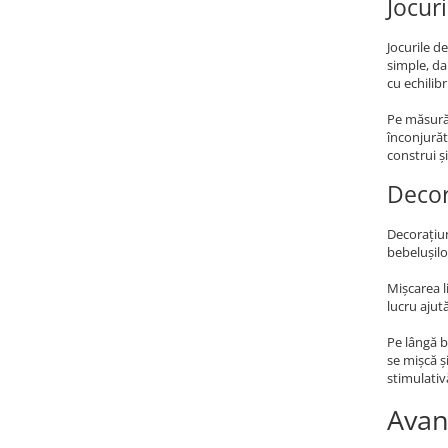
Jocuri
Jocurile d
simple, da
cu echilibr
Pe măsură c
înconjurăt
construi ș
Decor
Decorațiun
bebelușilo
Mișcarea l
lucru ajut
Pe lângă b
se mișcă ș
stimulativ
Avan