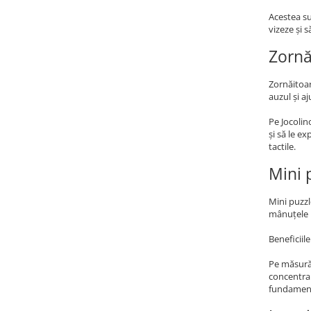
Acestea su
vizeze și 
Zornă
Zornăitoar
auzul și a
Pe Jocolin
și să le ex
tactile.
Mini 
Mini puzzl
mânuțele b
Beneficiil
Pe măsură 
concentrar
fundament