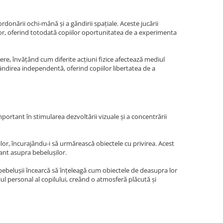
rdonării ochi-mână și a gândirii spațiale. Aceste jucării
lor, oferind totodată copiilor oportunitatea de a experimenta
osiere, învățând cum diferite acțiuni fizice afectează mediul
ândirea independentă, oferind copiilor libertatea de a
ortant în stimularea dezvoltării vizuale și a concentrării
lor, încurajându-i să urmărească obiectele cu privirea. Acest
mant asupra bebelușilor.
 bebelușii încearcă să înțeleagă cum obiectele de deasupra lor
l personal al copilului, creând o atmosferă plăcută și