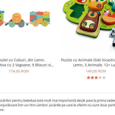
nulet cu Cuburi, din Lemn,
Puzzle cu Animale Oski Incastru
iva cu 2 Vagoane, 9 Blocuri si
Lemn, 5 Animale, 12+ L
Clopotel, 12+ Luni
174,00 RON
149,00 RON
ucăriilor pentru bebeluși este mult mai importantă decât pare la prima vedere.
njurătoare într-un ritm uimitor. Jucăriile pe care le oferim nu sunt doar pentru
are.