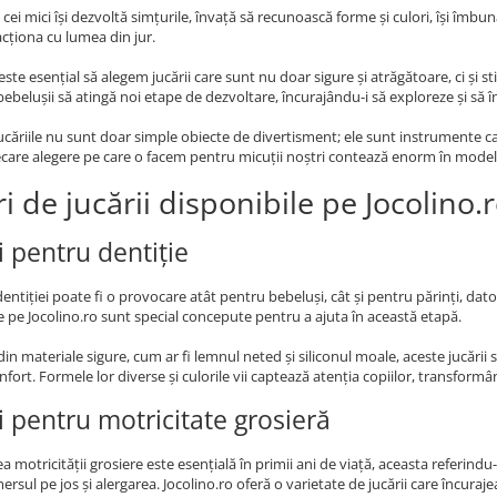
, cei mici își dezvoltă simțurile, învață să recunoască forme și culori, își î
acționa cu lumea din jur.
este esențial să alegem jucării care sunt nu doar sigure și atrăgătoare, ci și 
bebelușii să atingă noi etape de dezvoltare, încurajându-i să exploreze și să î
jucăriile nu sunt doar simple obiecte de divertisment; ele sunt instrumente ca
ecare alegere pe care o facem pentru micuții noștri contează enorm în modelar
i de jucării disponibile pe Jocolino.
i pentru dentiție
entiției poate fi o provocare atât pentru bebeluși, cât și pentru părinți, dator
e pe Jocolino.ro sunt special concepute pentru a ajuta în această etapă.
din materiale sigure, cum ar fi lemnul neted și siliconul moale, aceste jucării
fort. Formele lor diverse și culorile vii captează atenția copiilor, transformân
ii pentru motricitate grosieră
a motricității grosiere este esențială în primii ani de viață, aceasta referindu-
rsul pe jos și alergarea. Jocolino.ro oferă o varietate de jucării care încuraje