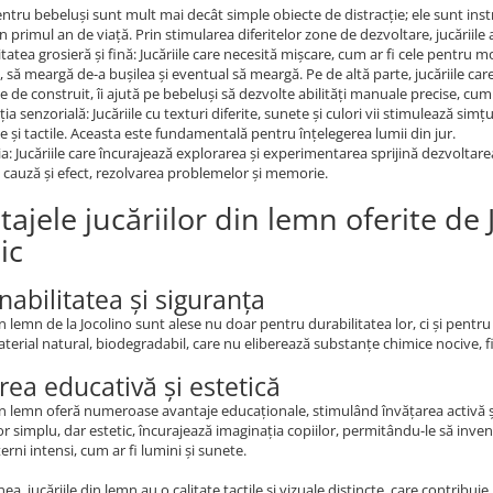
pentru bebeluși sunt mult mai decât simple obiecte de distracție; ele sunt i
 în primul an de viață. Prin stimularea diferitelor zone de dezvoltare, jucăriil
tatea grosieră și fină: Jucăriile care necesită mișcare, cum ar fi cele pentru m
, să meargă de-a bușilea și eventual să meargă. Pe de altă parte, jucăriile c
e de construit, îi ajută pe bebeluși să dezvolte abilități manuale precise, cum
ia senzorială: Jucăriile cu texturi diferite, sunete și culori vii stimulează simț
e și tactile. Aceasta este fundamentală pentru înțelegerea lumii din jur.
a: Jucăriile care încurajează explorarea și experimentarea sprijină dezvoltar
 cauză și efect, rezolvarea problemelor și memorie.
ajele jucăriilor din lemn oferite de 
ic
nabilitatea și siguranța
din lemn de la Jocolino sunt alese nu doar pentru durabilitatea lor, ci și pentr
terial natural, biodegradabil, care nu eliberează substanțe chimice nocive, fi
rea educativă și estetică
din lemn oferă numeroase avantaje educaționale, stimulând învățarea activă și d
or simplu, dar estetic, încurajează imaginația copiilor, permitându-le să invente
erni intensi, cum ar fi lumini și sunete.
a, jucăriile din lemn au o calitate tactile și vizuale distincte, care contribu