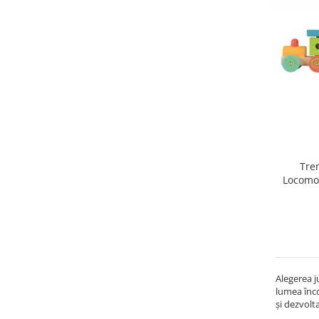
Tre
Locomot
Alegerea j
lumea înco
și dezvolt