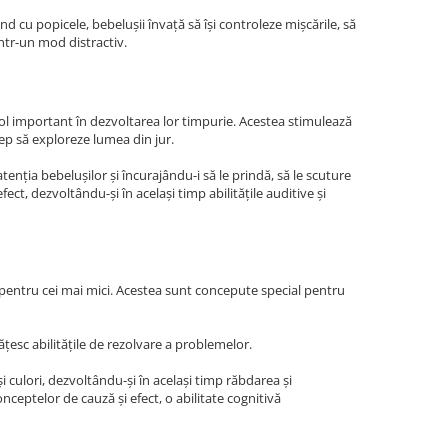
nd cu popicele, bebelușii învață să își controleze mișcările, să
într-un mod distractiv.
 rol important în dezvoltarea lor timpurie. Acestea stimulează
cep să exploreze lumea din jur.
tenția bebelușilor și încurajându-i să le prindă, să le scuture
ect, dezvoltându-și în același timp abilitățile auditive și
 pentru cei mai mici. Acestea sunt concepute special pentru
ățesc abilitățile de rezolvare a problemelor.
i culori, dezvoltându-și în același timp răbdarea și
nceptelor de cauză și efect, o abilitate cognitivă