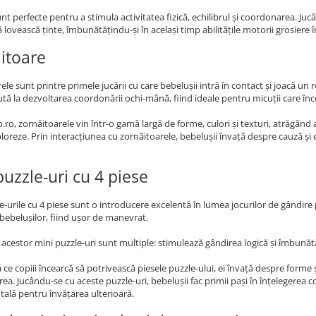
nt perfecte pentru a stimula activitatea fizică, echilibrul și coordonarea. Jucâ
să lovească ținte, îmbunătățindu-și în același timp abilitățile motorii grosiere 
itoare
ele sunt printre primele jucării cu care bebelușii intră în contact și joacă un
jută la dezvoltarea coordonării ochi-mână, fiind ideale pentru micuții care în
o.ro, zornăitoarele vin într-o gamă largă de forme, culori și texturi, atrăgând a
ploreze. Prin interacțiunea cu zornăitoarele, bebelușii învață despre cauză și ef
puzzle-uri cu 4 piese
e-urile cu 4 piese sunt o introducere excelentă în lumea jocurilor de gândire
ebelușilor, fiind ușor de manevrat.
e acestor mini puzzle-uri sunt multiple: stimulează gândirea logică și îmbunăt
ce copiii încearcă să potrivească piesele puzzle-ului, ei învață despre forme ș
ea. Jucându-se cu aceste puzzle-uri, bebelușii fac primii pași în înțelegerea co
ală pentru învățarea ulterioară.