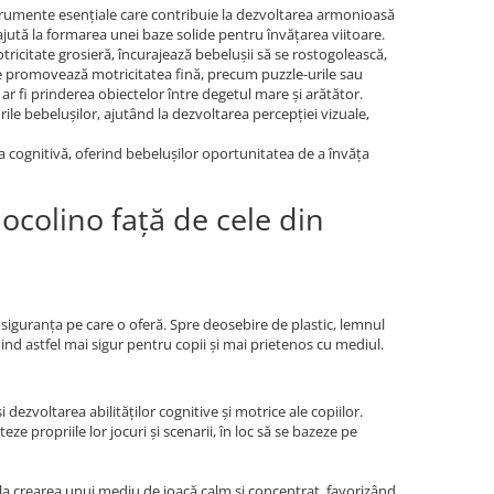
nstrumente esențiale care contribuie la dezvoltarea armonioasă
e ajută la formarea unei baze solide pentru învățarea viitoare.
otricitate grosieră, încurajează bebelușii să se rostogolească,
are promovează motricitatea fină, precum puzzle-urile sau
 ar fi prinderea obiectelor între degetul mare și arătător.
urile bebelușilor, ajutând la dezvoltarea percepției vizuale,
ea cognitivă, oferind bebelușilor oportunitatea de a învăța
Jocolino față de cele din
u siguranța pe care o oferă. Spre deosebire de plastic, lemnul
ind astfel mai sigur pentru copii și mai prietenos cu mediul.
ezvoltarea abilităților cognitive și motrice ale copiilor.
ze propriile lor jocuri și scenarii, în loc să se bazeze pe
ie la crearea unui mediu de joacă calm și concentrat, favorizând