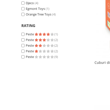
Djeco
(4)
Egmont Toys
(1)
Orange Tree Toys
(4)
RATING
Peste
(1)
Peste
(2)
Peste
(2)
Peste
(2)
Peste
(9)
Cuburi d