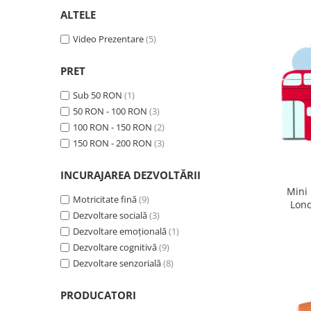
ALTELE
Video Prezentare
(5)
PRET
Sub 50 RON
(1)
50 RON - 100 RON
(3)
100 RON - 150 RON
(2)
150 RON - 200 RON
(3)
INCURAJAREA DEZVOLTĂRII
Mini
Motricitate fină
(9)
Lond
Dezvoltare socială
(3)
Dezvoltare emoțională
(1)
Dezvoltare cognitivă
(9)
Dezvoltare senzorială
(8)
PRODUCATORI