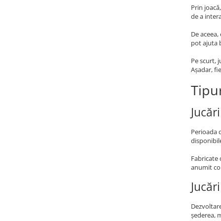
Prin joacă
de a inter
De aceea, 
pot ajuta 
Pe scurt, 
Așadar, fi
Tipur
Jucări
Perioada d
disponibil
Fabricate 
anumit con
Jucăr
Dezvoltare
șederea, me