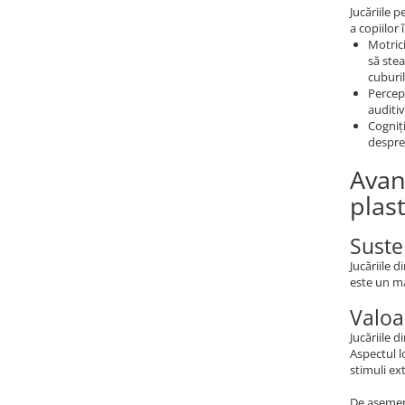
Jucăriile 
a copiilor
Motrici
să stea
cuburil
Percepț
auditiv
Cogniți
despre
Avant
plast
Suste
Jucăriile 
este un ma
Valoa
Jucăriile 
Aspectul l
stimuli ext
De asemene