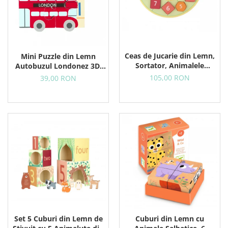
Ceas de Jucarie din Lemn,
Mini Puzzle din Lemn
Sortator, Animalele
Autobuzul Londonez 3D,
Padurii
12+ Luni, 4 Piese
105,00 RON
39,00 RON
Set 5 Cuburi din Lemn de
Cuburi din Lemn cu