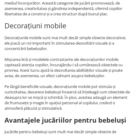
mediul înconjurător. Această categorie de jucării promovează, de
asemenea, creativitatea și gândirea independentă, oferind copiilor
libertatea de a construi și a crea structuri după bunul plac.
Decorațiuni mobile
Decorațiunile mobile sunt mai mult decât simple obiecte decorative;
ele joacă un rol important în stimularea dezvoltării vizuale și a
concentrării bebelușilor.
Mișcarea lină și modelele contrastante ale decorațiunilor mobile
captează atenția copiilor, încurajându-i să urmărească obiectele cu
privirea. Acest lucru ajută la dezvoltarea abilităților vizuale și poate
avea, de asemenea, un efect calmant asupra bebelușilor.
Pe lângă beneficiile vizuale, decorațiunile mobile pot stimula și
curiozitatea, deoarece bebelușii încearcă să înțeleagă cum obiectele de
deasupra lor se mișcă și schimbă. În plus, acestea adaugă un element
de frumusețe și magie în spațiul personal al copilului, creând o
atmosferă plăcută și stimulativă.
Avantajele jucăriilor pentru bebeluși
Jucăriile pentru bebeluși sunt mult mai decât simple obiecte de