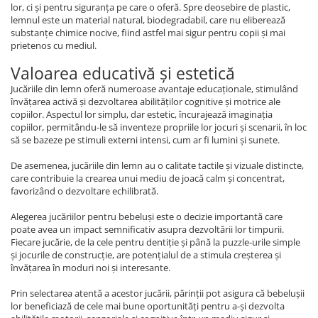
lor, ci și pentru siguranța pe care o oferă. Spre deosebire de plastic,
lemnul este un material natural, biodegradabil, care nu eliberează
substanțe chimice nocive, fiind astfel mai sigur pentru copii și mai
prietenos cu mediul.
Valoarea educativă și estetică
Jucăriile din lemn oferă numeroase avantaje educaționale, stimulând
învățarea activă și dezvoltarea abilităților cognitive și motrice ale
copiilor. Aspectul lor simplu, dar estetic, încurajează imaginația
copiilor, permitându-le să inventeze propriile lor jocuri și scenarii, în loc
să se bazeze pe stimuli externi intensi, cum ar fi lumini și sunete.
De asemenea, jucăriile din lemn au o calitate tactile și vizuale distincte,
care contribuie la crearea unui mediu de joacă calm și concentrat,
favorizând o dezvoltare echilibrată.
Alegerea jucăriilor pentru bebeluși este o decizie importantă care
poate avea un impact semnificativ asupra dezvoltării lor timpurii.
Fiecare jucărie, de la cele pentru dentiție și până la puzzle-urile simple
și jocurile de construcție, are potențialul de a stimula creșterea și
învățarea în moduri noi și interesante.
Prin selectarea atentă a acestor jucării, părinții pot asigura că bebelușii
lor beneficiază de cele mai bune oportunități pentru a-și dezvolta