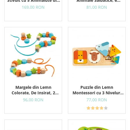
Stivuit cu 5 Animalute din
Animale Salbatice, 6
Padure
Puzzle-uri in 1
169,00 RON
81,00 RON
Margele din Lemn
Puzzle din Lemn
Colorate, De Insirat, 2
Montessori cu 3 Niveluri
Sireturi Colorate, 24
Pentru Copii Mici, Animale
96,00 RON
77,00 RON
Margele
si Forme Geometrice, 18+
Luni