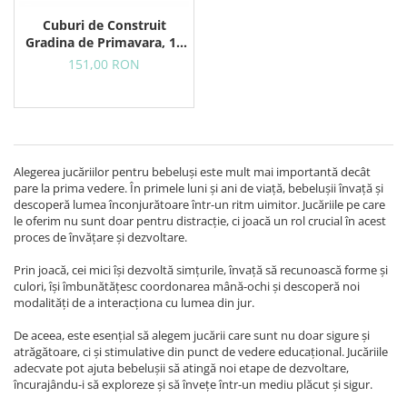
Cuburi de Construit
Gradina de Primavara, 18
Piese din Lemn
151,00 RON
Alegerea jucăriilor pentru bebeluși este mult mai importantă decât
pare la prima vedere. În primele luni și ani de viață, bebelușii învață și
descoperă lumea înconjurătoare într-un ritm uimitor. Jucăriile pe care
le oferim nu sunt doar pentru distracție, ci joacă un rol crucial în acest
proces de învățare și dezvoltare.
Prin joacă, cei mici își dezvoltă simțurile, învață să recunoască forme și
culori, își îmbunătățesc coordonarea mână-ochi și descoperă noi
modalități de a interacționa cu lumea din jur.
De aceea, este esențial să alegem jucării care sunt nu doar sigure și
atrăgătoare, ci și stimulative din punct de vedere educațional. Jucăriile
adecvate pot ajuta bebelușii să atingă noi etape de dezvoltare,
încurajându-i să exploreze și să învețe într-un mediu plăcut și sigur.