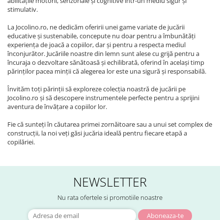
abilitățile motorii, senzoriale și cognitive într-un mediu sigur și
stimulativ.
La Jocolino.ro, ne dedicăm oferirii unei game variate de jucării
educative și sustenabile, concepute nu doar pentru a îmbunătăți
experiența de joacă a copiilor, dar și pentru a respecta mediul
înconjurător. Jucăriile noastre din lemn sunt alese cu grijă pentru a
încuraja o dezvoltare sănătoasă și echilibrată, oferind în același timp
părinților pacea minții că alegerea lor este una sigură și responsabilă.
Învităm toți părinții să exploreze colecția noastră de jucării pe
Jocolino.ro și să descopere instrumentele perfecte pentru a sprijini
aventura de învățare a copiilor lor.
Fie că sunteți în căutarea primei zornăitoare sau a unui set complex de
construcții, la noi veți găsi jucăria ideală pentru fiecare etapă a
copilăriei.
NEWSLETTER
Nu rata ofertele si promotiile noastre