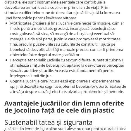
distracție; ele sunt instrumente esențiale care contribuie la
dezvoltarea armonioasă a copiilor în primul an de viață. Prin
stimularea diferitelor zone de dezvoltare, jucăriile ajută la formarea
unei baze solide pentru învățarea viitoare.
Motricitatea grosieră și fină: Jucăriile care necesită mișcare, cum ar
fi cele pentru motricitate grosieră, încurajează bebelușii să se
rostogolească, să stea, să meargă de-a bușilea și eventual să
meargă. Pe de altă parte, jucăriile care promovează motricitatea
fină, precum puzzle-urile sau cuburile de construit, îi ajută pe
bebeluși să dezvolte abilități manuale precise, cum ar fi prinderea
obiectelor între degetul mare și arătător.
Percepția senzorială: Jucăriile cu texturi diferite, sunete și culori vii
stimulează simțurile bebelușilor, ajutând la dezvoltarea percepției
vizuale, auditive și tactile. Aceasta este fundamentală pentru
înțelegerea lumii din jur.
Cogniția: Jucăriile care încurajează explorarea și experimentarea
sprijină dezvoltarea cognitivă, oferind bebelușilor oportunitatea de
a învăța despre cauză și efect, rezolvarea problemelor și memorie.
Avantajele jucăriilor din lemn oferite
de Jocolino față de cele din plastic
Sustenabilitatea și siguranța
Jucăriile din lemn de la Jocolino sunt alese nu doar pentru durabilitatea