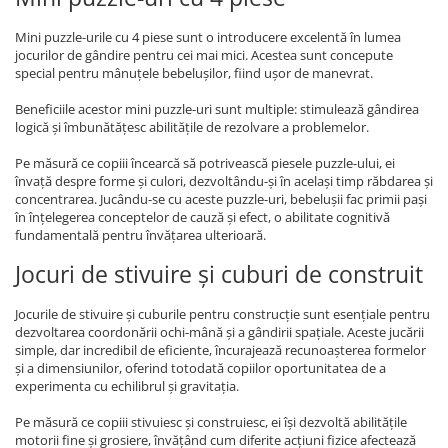
Mini puzzle-urile cu 4 piese sunt o introducere excelentă în lumea
jocurilor de gândire pentru cei mai mici. Acestea sunt concepute
special pentru mânuțele bebelușilor, fiind ușor de manevrat.
Beneficiile acestor mini puzzle-uri sunt multiple: stimulează gândirea
logică și îmbunătățesc abilitățile de rezolvare a problemelor.
Pe măsură ce copiii încearcă să potrivească piesele puzzle-ului, ei
învață despre forme și culori, dezvoltându-și în același timp răbdarea și
concentrarea. Jucându-se cu aceste puzzle-uri, bebelușii fac primii pași
în înțelegerea conceptelor de cauză și efect, o abilitate cognitivă
fundamentală pentru învățarea ulterioară.
Jocuri de stivuire și cuburi de construit
Jocurile de stivuire și cuburile pentru construcție sunt esențiale pentru
dezvoltarea coordonării ochi-mână și a gândirii spațiale. Aceste jucării
simple, dar incredibil de eficiente, încurajează recunoașterea formelor
și a dimensiunilor, oferind totodată copiilor oportunitatea de a
experimenta cu echilibrul și gravitația.
Pe măsură ce copiii stivuiesc și construiesc, ei își dezvoltă abilitățile
motorii fine și grosiere, învățând cum diferite acțiuni fizice afectează