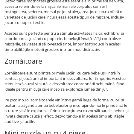
Dezvoltarea motricității grosiere este esențială în primii ani de viață,
aceasta referindu-se la mișcările mari ale corpului, cum ar fi
rostogolirea, șederea, mersul pe jos și alergarea. Jocolino.ro oferă o
varietate de jucării care încurajează aceste tipuri de mișcare, inclusiv
jocuri cu popice textile.
Acestea sunt perfecte pentru a stimula activitatea fizică, echilibrul și
coordonarea. Jucând cu popicele, bebelușii învață să își controleze
mișcările, să vizeze și să lovească ținte, îmbunătățindu-și în același
timp abilitățile motorii grosiere într-un mod distractiv.
Zornăitoare
Zornăitoarele sunt printre primele jucării cu care bebelușii intră în
contact și joacă un rol important în dezvoltarea lor timpurie. Acestea
stimulează auzul și ajută la dezvoltarea coordonării ochi-mână, fiind
ideale pentru micuții care încep să exploreze lumea din jur.
Pe Jocolino.ro, zornăitoarele vin într-o gamă largă de forme, culori și
texturi, atrăgând atenția bebelușilor și încurajându-i să le prindă, să le
scuture și să le exploreze. Prin interacțiunea cu zornăitoarele, bebelușii
învață despre cauză și efect, dezvoltându-și în același timp abilitățile
auditive și tactile.
Mini puzzle-uri cu 4 piese