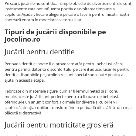
Pe scurt, jucăriile nu sunt doar simple obiecte de divertisment; ele sunt
instrumente care pot influența pozitiv dezvoltarea timpurie a
copilului. Așadar, fiecare alegere pe care o facem pentru micuții noștri
contează enorm în modelarea viitorului lor.
Tipuri de jucării disponibile pe
Jocolino.ro
Jucării pentru dentiție
Perioada dentiției poate fi o provocare atât pentru bebeluși, cât și
pentru părinți, datorită disconfortului pe care îl aduce. Jucăriile pentru
dentiție disponibile pe Jocolino.ro sunt special concepute pentru a
ajuta în această etapă.
Fabricate din materiale sigure, cum ar fi lemnul neted și siliconul
moale, aceste jucării sunt perfecte pentru a fi roase de bebeluși,
oferindu-le un anumit confort. Formele lor diverse și culorile vii
captează atenția copiilor, transformând o perioadă dificilă într-una mai
plăcută și distractivă.
Jucării pentru motricitate grosieră