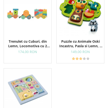
Trenulet cu Cuburi, din
Puzzle cu Animale Oski
Lemn, Locomotiva cu 2
Incastru, Pasla si Lemn, 5
Vagoane, 9 Blocuri si
Animale, 12+ Luni
174,00 RON
149,00 RON
Clopotel, 12+ Luni