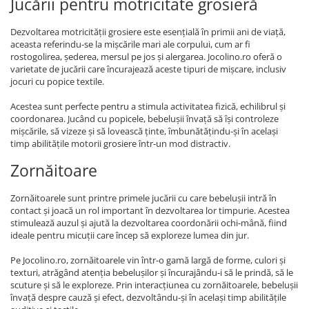
Jucării pentru motricitate grosieră
Dezvoltarea motricității grosiere este esențială în primii ani de viață,
aceasta referindu-se la mișcările mari ale corpului, cum ar fi
rostogolirea, șederea, mersul pe jos și alergarea. Jocolino.ro oferă o
varietate de jucării care încurajează aceste tipuri de mișcare, inclusiv
jocuri cu popice textile.
Acestea sunt perfecte pentru a stimula activitatea fizică, echilibrul și
coordonarea. Jucând cu popicele, bebelușii învață să își controleze
mișcările, să vizeze și să lovească ținte, îmbunătățindu-și în același
timp abilitățile motorii grosiere într-un mod distractiv.
Zornăitoare
Zornăitoarele sunt printre primele jucării cu care bebelușii intră în
contact și joacă un rol important în dezvoltarea lor timpurie. Acestea
stimulează auzul și ajută la dezvoltarea coordonării ochi-mână, fiind
ideale pentru micuții care încep să exploreze lumea din jur.
Pe Jocolino.ro, zornăitoarele vin într-o gamă largă de forme, culori și
texturi, atrăgând atenția bebelușilor și încurajându-i să le prindă, să le
scuture și să le exploreze. Prin interacțiunea cu zornăitoarele, bebelușii
învață despre cauză și efect, dezvoltându-și în același timp abilitățile