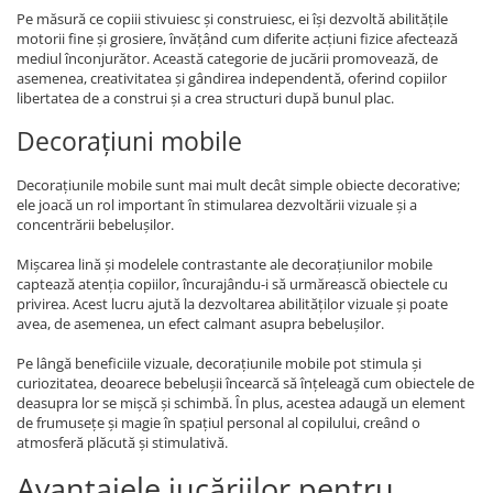
Pe măsură ce copiii stivuiesc și construiesc, ei își dezvoltă abilitățile
motorii fine și grosiere, învățând cum diferite acțiuni fizice afectează
mediul înconjurător. Această categorie de jucării promovează, de
asemenea, creativitatea și gândirea independentă, oferind copiilor
libertatea de a construi și a crea structuri după bunul plac.
Decorațiuni mobile
Decorațiunile mobile sunt mai mult decât simple obiecte decorative;
ele joacă un rol important în stimularea dezvoltării vizuale și a
concentrării bebelușilor.
Mișcarea lină și modelele contrastante ale decorațiunilor mobile
captează atenția copiilor, încurajându-i să urmărească obiectele cu
privirea. Acest lucru ajută la dezvoltarea abilităților vizuale și poate
avea, de asemenea, un efect calmant asupra bebelușilor.
Pe lângă beneficiile vizuale, decorațiunile mobile pot stimula și
curiozitatea, deoarece bebelușii încearcă să înțeleagă cum obiectele de
deasupra lor se mișcă și schimbă. În plus, acestea adaugă un element
de frumusețe și magie în spațiul personal al copilului, creând o
atmosferă plăcută și stimulativă.
Avantajele jucăriilor pentru