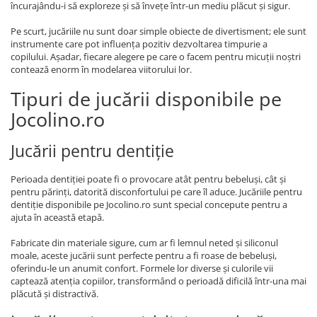
încurajându-i să exploreze și să învețe într-un mediu plăcut și sigur.
Pe scurt, jucăriile nu sunt doar simple obiecte de divertisment; ele sunt
instrumente care pot influența pozitiv dezvoltarea timpurie a
copilului. Așadar, fiecare alegere pe care o facem pentru micuții noștri
contează enorm în modelarea viitorului lor.
Tipuri de jucării disponibile pe
Jocolino.ro
Jucării pentru dentiție
Perioada dentiției poate fi o provocare atât pentru bebeluși, cât și
pentru părinți, datorită disconfortului pe care îl aduce. Jucăriile pentru
dentiție disponibile pe Jocolino.ro sunt special concepute pentru a
ajuta în această etapă.
Fabricate din materiale sigure, cum ar fi lemnul neted și siliconul
moale, aceste jucării sunt perfecte pentru a fi roase de bebeluși,
oferindu-le un anumit confort. Formele lor diverse și culorile vii
captează atenția copiilor, transformând o perioadă dificilă într-una mai
plăcută și distractivă.