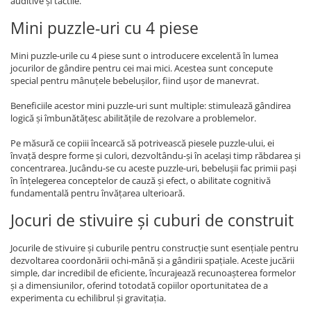
auditive și tactile.
Mini puzzle-uri cu 4 piese
Mini puzzle-urile cu 4 piese sunt o introducere excelentă în lumea
jocurilor de gândire pentru cei mai mici. Acestea sunt concepute
special pentru mânuțele bebelușilor, fiind ușor de manevrat.
Beneficiile acestor mini puzzle-uri sunt multiple: stimulează gândirea
logică și îmbunătățesc abilitățile de rezolvare a problemelor.
Pe măsură ce copiii încearcă să potrivească piesele puzzle-ului, ei
învață despre forme și culori, dezvoltându-și în același timp răbdarea și
concentrarea. Jucându-se cu aceste puzzle-uri, bebelușii fac primii pași
în înțelegerea conceptelor de cauză și efect, o abilitate cognitivă
fundamentală pentru învățarea ulterioară.
Jocuri de stivuire și cuburi de construit
Jocurile de stivuire și cuburile pentru construcție sunt esențiale pentru
dezvoltarea coordonării ochi-mână și a gândirii spațiale. Aceste jucării
simple, dar incredibil de eficiente, încurajează recunoașterea formelor
și a dimensiunilor, oferind totodată copiilor oportunitatea de a
experimenta cu echilibrul și gravitația.