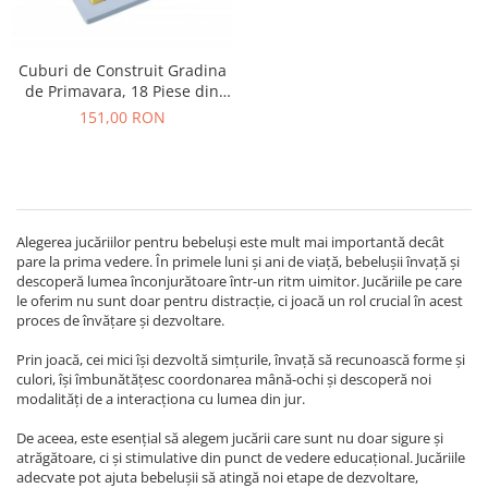
Cuburi de Construit Gradina
de Primavara, 18 Piese din
Lemn
151,00 RON
Alegerea jucăriilor pentru bebeluși este mult mai importantă decât
pare la prima vedere. În primele luni și ani de viață, bebelușii învață și
descoperă lumea înconjurătoare într-un ritm uimitor. Jucăriile pe care
le oferim nu sunt doar pentru distracție, ci joacă un rol crucial în acest
proces de învățare și dezvoltare.
Prin joacă, cei mici își dezvoltă simțurile, învață să recunoască forme și
culori, își îmbunătățesc coordonarea mână-ochi și descoperă noi
modalități de a interacționa cu lumea din jur.
De aceea, este esențial să alegem jucării care sunt nu doar sigure și
atrăgătoare, ci și stimulative din punct de vedere educațional. Jucăriile
adecvate pot ajuta bebelușii să atingă noi etape de dezvoltare,