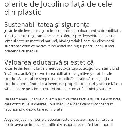
oferite de Jocolino față de cele
din plastic
Sustenabilitatea și siguranța
Jucăriile din lemn de la Jocolino sunt alese nu doar pentru durabilitatea
lor, ci și pentru siguranța pe care o oferă. Spre deosebire de plastic,
lemnul este un material natural, biodegradabil, care nu eliberează
substanțe chimice nocive, fiind astfel mai sigur pentru copii și mai
prietenos cu mediul.
Valoarea educativă și estetică
Jucăriile din lemn oferă numeroase avantaje educaționale, stimulând
învățarea activă și dezvoltarea abilităților cognitive și motrice ale
copiilor. Aspectul lor simplu, dar estetic, încurajează imaginația
copiilor, permitându-le să inventeze propriile lor jocuri și scenarii, în loc
să se bazeze pe stimuli externi intensi, cum ar fi lumini și sunete.
De asemenea, jucăriile din lemn au o calitate tactile și vizuale distincte,
care contribuie la crearea unui mediu de joacă calm și concentrat,
favorizând o dezvoltare echilibrată.
Alegerea jucăriilor pentru bebeluși este o decizie importantă care
poate avea un impact semnificativ asupra dezvoltării lor timpurii.