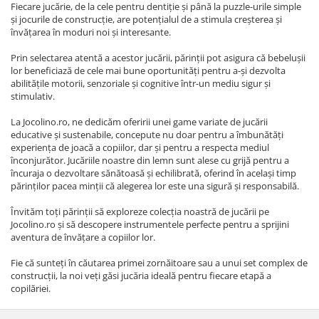
Fiecare jucărie, de la cele pentru dentiție și până la puzzle-urile simple
și jocurile de construcție, are potențialul de a stimula creșterea și
învățarea în moduri noi și interesante.
Prin selectarea atentă a acestor jucării, părinții pot asigura că bebelușii
lor beneficiază de cele mai bune oportunități pentru a-și dezvolta
abilitățile motorii, senzoriale și cognitive într-un mediu sigur și
stimulativ.
La Jocolino.ro, ne dedicăm oferirii unei game variate de jucării
educative și sustenabile, concepute nu doar pentru a îmbunătăți
experiența de joacă a copiilor, dar și pentru a respecta mediul
înconjurător. Jucăriile noastre din lemn sunt alese cu grijă pentru a
încuraja o dezvoltare sănătoasă și echilibrată, oferind în același timp
părinților pacea minții că alegerea lor este una sigură și responsabilă.
Învităm toți părinții să exploreze colecția noastră de jucării pe
Jocolino.ro și să descopere instrumentele perfecte pentru a sprijini
aventura de învățare a copiilor lor.
Fie că sunteți în căutarea primei zornăitoare sau a unui set complex de
construcții, la noi veți găsi jucăria ideală pentru fiecare etapă a
copilăriei.