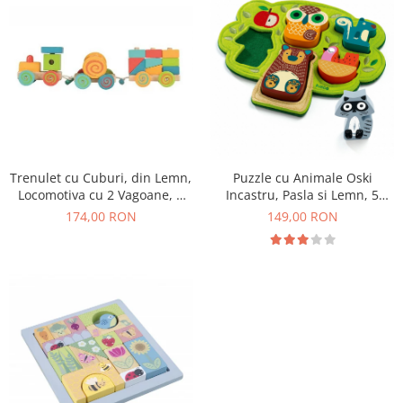
Trenulet cu Cuburi, din Lemn,
Puzzle cu Animale Oski
Locomotiva cu 2 Vagoane, 9
Incastru, Pasla si Lemn, 5
Blocuri si Clopotel, 12+ Luni
Animale, 12+ Luni
174,00 RON
149,00 RON