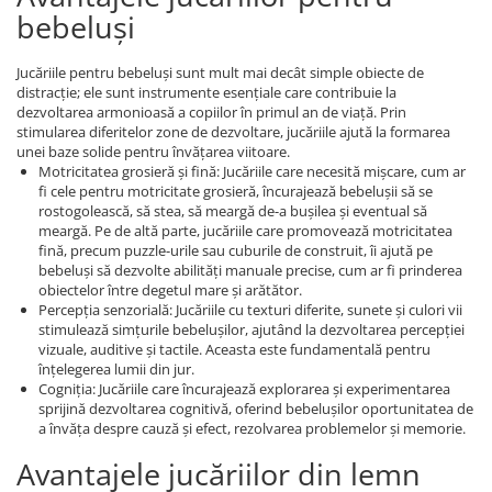
bebeluși
Jucăriile pentru bebeluși sunt mult mai decât simple obiecte de
distracție; ele sunt instrumente esențiale care contribuie la
dezvoltarea armonioasă a copiilor în primul an de viață. Prin
stimularea diferitelor zone de dezvoltare, jucăriile ajută la formarea
unei baze solide pentru învățarea viitoare.
Motricitatea grosieră și fină: Jucăriile care necesită mișcare, cum ar
fi cele pentru motricitate grosieră, încurajează bebelușii să se
rostogolească, să stea, să meargă de-a bușilea și eventual să
meargă. Pe de altă parte, jucăriile care promovează motricitatea
fină, precum puzzle-urile sau cuburile de construit, îi ajută pe
bebeluși să dezvolte abilități manuale precise, cum ar fi prinderea
obiectelor între degetul mare și arătător.
Percepția senzorială: Jucăriile cu texturi diferite, sunete și culori vii
stimulează simțurile bebelușilor, ajutând la dezvoltarea percepției
vizuale, auditive și tactile. Aceasta este fundamentală pentru
înțelegerea lumii din jur.
Cogniția: Jucăriile care încurajează explorarea și experimentarea
sprijină dezvoltarea cognitivă, oferind bebelușilor oportunitatea de
a învăța despre cauză și efect, rezolvarea problemelor și memorie.
Avantajele jucăriilor din lemn