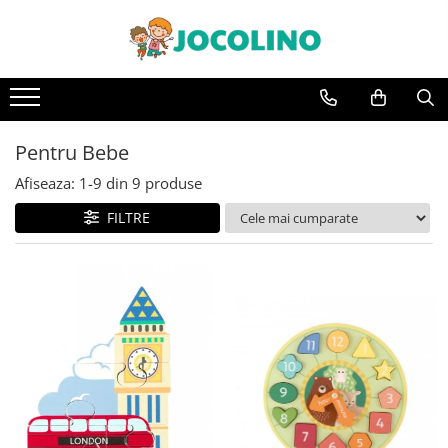
După Vârstă
1 - 2 Ani
2 - 3 Ani
Pentru Bebe
3 - 4 Ani
Afiseaza:
1-
9
din
9
produse
4 - 5 Ani
FILTRE
5 - 6 Ani
6 - 7 Ani
7 - 8 Ani
8 - 9 Ani
9+ Ani