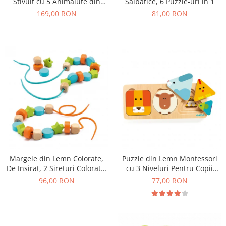
Stivuit cu 5 Animalute din
Salbatice, 6 Puzzle-uri in 1
Padure
169,00 RON
81,00 RON
Margele din Lemn Colorate,
Puzzle din Lemn Montessori
De Insirat, 2 Sireturi Colorate,
cu 3 Niveluri Pentru Copii
24 Margele
Mici, Animale si Forme
96,00 RON
77,00 RON
Geometrice, 18+ Luni