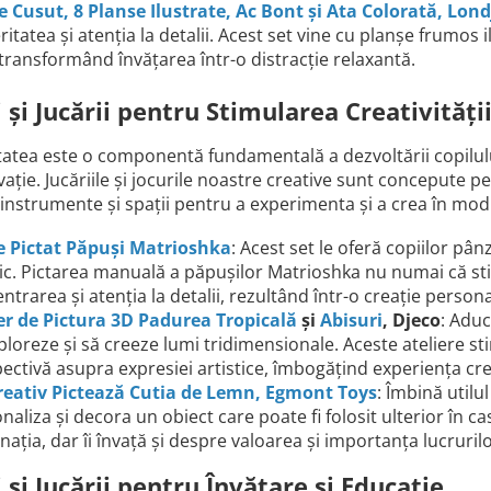
e Cusut, 8 Planse Ilustrate, Ac Bont și Ata Colorată, Lond
ritatea și atenția la detalii. Acest set vine cu planșe frumos i
 transformând învățarea într-o distracție relaxantă.
i și Jucării pentru Stimularea Creativități
tatea este o componentă fundamentală a dezvoltării copilulu
ovație. Jucăriile și jocurile noastre creative sunt concepute p
 instrumente și spații pentru a experimenta și a crea în mod 
e Pictat Păpuși Matrioshka
: Acest set le oferă copiilor pâ
tic. Pictarea manuală a păpușilor Matrioshka nu numai că st
ntrarea și atenția la detalii, rezultând într-o creație person
er de Pictura 3D Padurea Tropicală
și
Abisuri
, Djeco
: Adu
ploreze și să creeze lumi tridimensionale. Aceste ateliere s
ectivă asupra expresiei artistice, îmbogățind experiența crea
reativ Pictează Cutia de Lemn, Egmont Toys
: Îmbină utilu
naliza și decora un obiect care poate fi folosit ulterior în c
nația, dar îi învață și despre valoarea și importanța lucruri
i și Jucării pentru Învățare și Educație