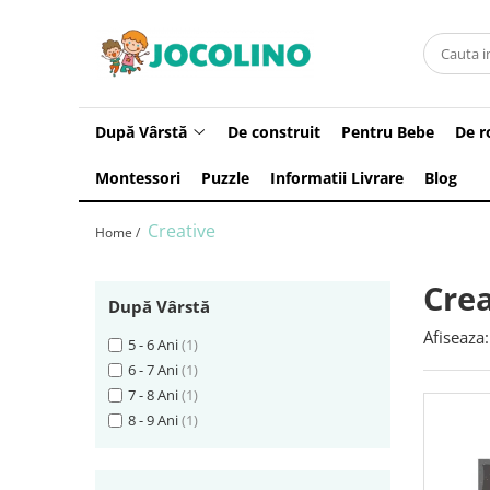
După Vârstă
1 - 2 Ani
După Vârstă
De construit
Pentru Bebe
De r
2 - 3 Ani
Montessori
Puzzle
Informatii Livrare
Blog
3 - 4 Ani
4 - 5 Ani
Creative
Home /
5 - 6 Ani
6 - 7 Ani
Crea
După Vârstă
7 - 8 Ani
Afiseaza:
5 - 6 Ani
(1)
8 - 9 Ani
6 - 7 Ani
(1)
9+ Ani
7 - 8 Ani
(1)
8 - 9 Ani
(1)