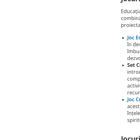
Educația
combină 
proiecta
Joc 
în de
îmbun
dezvo
Set 
intro
compl
activ
recun
Joc C
acest
înțel
spiri
Jocur