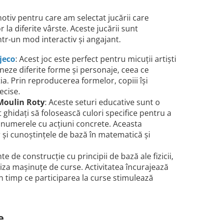
motiv pentru care am selectat jucării care
la diferite vârste. Aceste jucării sunt
tr-un mod interactiv și angajant.
jeco
: Acest joc este perfect pentru micuții artiști
eneze diferite forme și personaje, ceea ce
ia. Prin reproducerea formelor, copiii își
ecise.
 Moulin Roty
: Aceste seturi educative sunt o
 ghidați să folosească culori specifice pentru a
e numerele cu acțiuni concrete. Aceasta
și cunoștințele de bază în matematică și
 de construcție cu principii de bază ale fizicii,
liza mașinuțe de curse. Activitatea încurajează
în timp ce participarea la curse stimulează
e