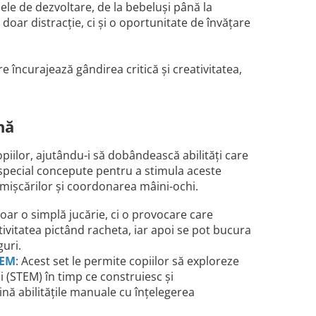
ele de dezvoltare, de la bebeluși până la
 doar distracție, ci și o oportunitate de învățare
e încurajează gândirea critică și creativitatea,
nă
copiilor, ajutându-i să dobândească abilități care
unt special concepute pentru a stimula aceste
 mișcărilor și coordonarea mâini-ochi.
oar o simplă jucărie, ci o provocare care
tivitatea pictând racheta, iar apoi se pot bucura
guri.
TEM
: Acest set le permite copiilor să exploreze
ii (STEM) în timp ce construiesc și
nă abilitățile manuale cu înțelegerea