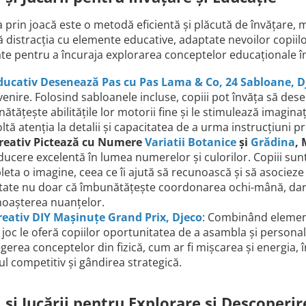
 prin joacă este o metodă eficientă și plăcută de învățare, 
distracția cu elemente educative, adaptate nevoilor copiilor 
te pentru a încuraja explorarea conceptelor educaționale în
Educativ Desenează Pas cu Pas Lama & Co, 24 Sabloane, D
venire. Folosind sabloanele incluse, copiii pot învăța să des
ătățește abilitățile lor motorii fine și le stimulează imaginaț
ltă atenția la detalii și capacitatea de a urma instrucțiuni pr
Creativ Pictează cu Numere
Variatii Botanice
și
Grădina
,
ducere excelentă în lumea numerelor și culorilor. Copiii sunt
eta o imagine, ceea ce îi ajută să recunoască și să asociez
itate nu doar că îmbunătățește coordonarea ochi-mână, dar 
oașterea nuanțelor.
reativ DIY Mașinuțe Grand Prix, Djeco
: Combinând elemente
 joc le oferă copiilor oportunitatea de a asambla și persona
egerea conceptelor din fizică, cum ar fi mișcarea și energia, 
tul competitiv și gândirea strategică.
i și Jucării pentru Explorare și Descoperir