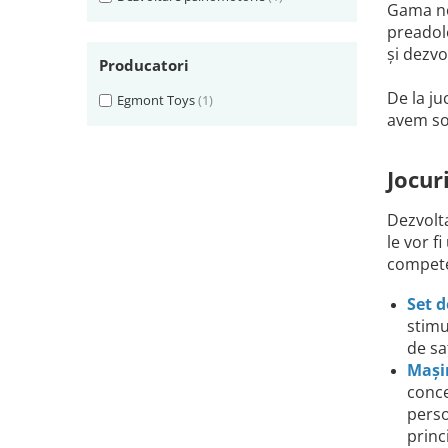
Gama noa
preadole
și dezvo
Producatori
De la ju
Egmont Toys
(1)
avem sol
Jocur
Dezvolta
le vor f
competen
Set d
stimu
de sa
Mașin
conce
perso
princ