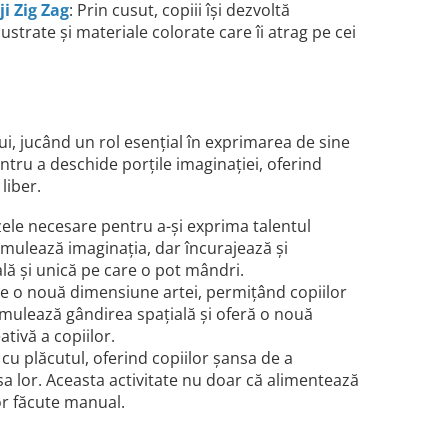
ji Zig Zag
: Prin cusut, copiii își dezvoltă
lustrate și materiale colorate care îi atrag pe cei
i
i, jucând un rol esențial în exprimarea de sine
entru a deschide porțile imaginației, oferind
liber.
nzele necesare pentru a-și exprima talentul
imulează imaginația, dar încurajează și
ală și unică pe care o pot mândri.
ce o nouă dimensiune artei, permițând copiilor
timulează gândirea spațială și oferă o nouă
tivă a copiilor.
l cu plăcutul, oferind copiilor șansa de a
asa lor. Aceasta activitate nu doar că alimentează
lor făcute manual.