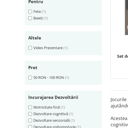
Pentru
Fete
(1)
Baieți
(1)
Altele
Video Prezentare
(1)
Set d
Pret
50 RON - 100 RON
(1)
Incurajarea Dezvoltării
Jocurile
ajutându
Motricitate fină
(1)
Dezvoltare cognitivă
(1)
Acestea 
Dezvoltare senzorială
(1)
cognitiv
Dezvoltare psihomotorie
(1)