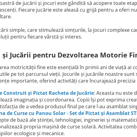
stră de jucării și jocuri este gândită să acopere toate etap
scenți. Fiecare jucărie este aleasă cu grijă pentru a oferi nu
ltare.
cării simple, care stimulează simțurile, la jocuri complexe car
uții pentru fiecare vârstă și interes.
i și Jucării pentru Dezvoltarea Motorie Fi
rea motricității fine este esențială în primii ani de viață ai 
i utile pe tot parcursul vieții. Jocurile și jucăriile noastre s
țe importante, oferind activități care încurajează precizia
e Construit și Pictat Racheta de Jucărie
: Aceasta nu este d
lează imaginația și coordonarea. Copiii își pot exprima crea
tisfacția de a vedea produsul final pe care l-au asamblat sin
a de Curse cu Panou Solar - Set de Pictat și Asamblat S
pte de bază ale științei, tehnologiei, ingineriei și matematic
nalizează propria mașină de curse solară. Activitatea combi
ipiilor ecologice și mecanice.