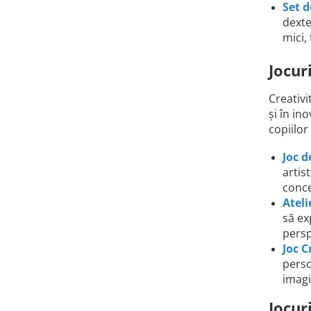
Set d
dexte
mici,
Jocur
Creativi
și în in
copiilor
Joc d
artis
conce
Ateli
să ex
persp
Joc C
perso
imagi
Jocur