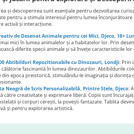
ea și descoperirea sunt esențiale pentru dezvoltarea curiozit
e pentru a stimula interesul pentru lumea înconjurătoare și
e activă și interacțiune.
reativ de Desenat Animale pentru cei Mici, Djeco, 18+ Lu
 mai mici în lumea animalelor și a habitatelor lor. Prin desene
oască diferite specii animale și să învețe caracteristicile lor
00 Abtibilduri Repozitionabile cu Dinozauri, Londji
: Prin
o călătorie fascinantă în lumea dinozaurilor. Abtibildurile co
 din epoca preistorică, stimulându-le imaginația și dorința 
esionante.
ta Neagră de Scris Personalizabilă, Printre Stele, Djeco
: 
ă către creativitate și exprimare liberă. Copiii sunt încurajaț
nstelații și corpuri cerești, la povești fantazate. Tablita dev
ivă și pentru explorarea artistică.