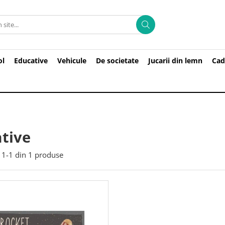
ol
Educative
Vehicule
De societate
Jucarii din lemn
Cad
tive
1-
1
din
1
produse