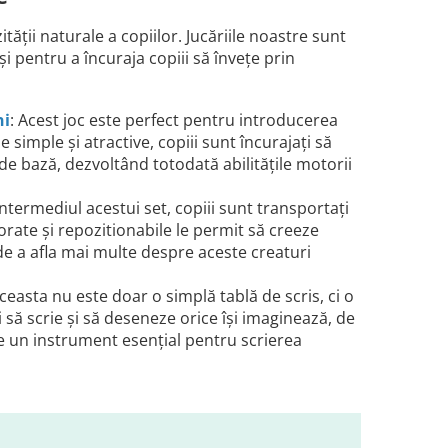
ății naturale a copiilor. Jucăriile noastre sunt
 pentru a încuraja copiii să învețe prin
ni
: Acest joc este perfect pentru introducerea
 simple și atractive, copiii sunt încurajați să
 de bază, dezvoltând totodată abilitățile motorii
 intermediul acestui set, copiii sunt transportați
lorate și repozitionabile le permit să creeze
de a afla mai multe despre aceste creaturi
Aceasta nu este doar o simplă tablă de scris, ci o
i să scrie și să deseneze orice își imaginează, de
ine un instrument esențial pentru scrierea