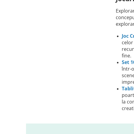
Explorar
conceput
explorar
Joc C
celor
recun
fine.
Set 1
într-
scene
impr
Tabli
poart
la co
creat