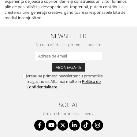
experiența de joacă a copiilor, dar le și construiesc un viitor luminos,
plin de posibilități și descoperiri noi. Împreună, putem contribui la
creșterea unei generații creative, gânditoare și responsabile față de
mediul înconjurător.
NEWSLETTER
Nu rata ofertele si promotiile noastre
Vreau sa primesc newsletter cu promotiile
magazinului. Afla mai multe in
Politica de
Confidentialitate
SOCIAL
Urmareste-ne in social media