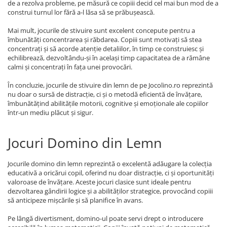
de a rezolva probleme, pe măsură ce copiii decid cel mai bun mod de a
construi turnul lor fără a-l lăsa să se prăbușească.
Mai mult, jocurile de stivuire sunt excelent concepute pentru a
îmbunătăți concentrarea și răbdarea. Copiii sunt motivați să stea
concentrați și să acorde atenție detaliilor, în timp ce construiesc și
echilibrează, dezvoltându-și în același timp capacitatea de a rămâne
calmi și concentrați în fața unei provocări.
În concluzie, jocurile de stivuire din lemn de pe Jocolino.ro reprezintă
nu doar o sursă de distracție, ci și o metodă eficientă de învățare,
îmbunătățind abilitățile motorii, cognitive și emoționale ale copiilor
într-un mediu plăcut și sigur.
Jocuri Domino din Lemn
Jocurile domino din lemn reprezintă o excelentă adăugare la colecția
educativă a oricărui copil, oferind nu doar distracție, ci și oportunități
valoroase de învățare. Aceste jocuri clasice sunt ideale pentru
dezvoltarea gândirii logice și a abilităților strategice, provocând copiii
să anticipeze mișcările și să planifice în avans.
Pe lângă divertisment, domino-ul poate servi drept o introducere