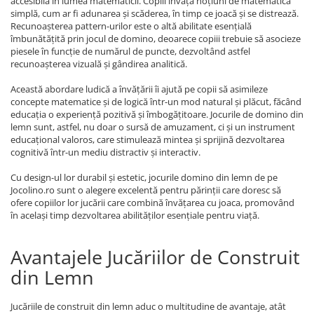
accesibilă în lumea matematicii. Copiii învață noțiuni de matematică
simplă, cum ar fi adunarea și scăderea, în timp ce joacă și se distrează.
Recunoașterea pattern-urilor este o altă abilitate esențială
îmbunătățită prin jocul de domino, deoarece copiii trebuie să asocieze
piesele în funcție de numărul de puncte, dezvoltând astfel
recunoașterea vizuală și gândirea analitică.
Această abordare ludică a învățării îi ajută pe copii să asimileze
concepte matematice și de logică într-un mod natural și plăcut, făcând
educația o experiență pozitivă și îmbogățitoare. Jocurile de domino din
lemn sunt, astfel, nu doar o sursă de amuzament, ci și un instrument
educațional valoros, care stimulează mintea și sprijină dezvoltarea
cognitivă într-un mediu distractiv și interactiv.
Cu design-ul lor durabil și estetic, jocurile domino din lemn de pe
Jocolino.ro sunt o alegere excelentă pentru părinții care doresc să
ofere copiilor lor jucării care combină învățarea cu joaca, promovând
în același timp dezvoltarea abilităților esențiale pentru viață.
Avantajele Jucăriilor de Construit
din Lemn
Jucăriile de construit din lemn aduc o multitudine de avantaje, atât