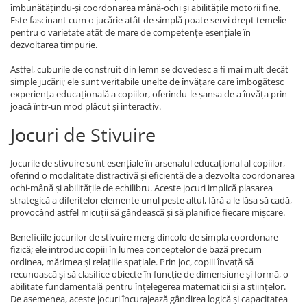
îmbunătățindu-și coordonarea mână-ochi și abilitățile motorii fine.
Este fascinant cum o jucărie atât de simplă poate servi drept temelie
pentru o varietate atât de mare de competențe esențiale în
dezvoltarea timpurie.
Astfel, cuburile de construit din lemn se dovedesc a fi mai mult decât
simple jucării; ele sunt veritabile unelte de învățare care îmbogățesc
experiența educațională a copiilor, oferindu-le șansa de a învăța prin
joacă într-un mod plăcut și interactiv.
Jocuri de Stivuire
Jocurile de stivuire sunt esențiale în arsenalul educațional al copiilor,
oferind o modalitate distractivă și eficientă de a dezvolta coordonarea
ochi-mână și abilitățile de echilibru. Aceste jocuri implică plasarea
strategică a diferitelor elemente unul peste altul, fără a le lăsa să cadă,
provocând astfel micuții să gândească și să planifice fiecare mișcare.
Beneficiile jocurilor de stivuire merg dincolo de simpla coordonare
fizică; ele introduc copiii în lumea conceptelor de bază precum
ordinea, mărimea și relațiile spațiale. Prin joc, copiii învață să
recunoască și să clasifice obiecte în funcție de dimensiune și formă, o
abilitate fundamentală pentru înțelegerea matematicii și a științelor.
De asemenea, aceste jocuri încurajează gândirea logică și capacitatea