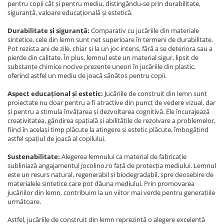
pentru copii cât și pentru mediu, distingându-se prin durabilitate,
siguranță, valoare educațională și estetică.
Durabilitate și siguranță:
Comparativ cu jucăriile din materiale
sintetice, cele din lemn sunt net superioare în termeni de durabilitate.
Pot rezista ani de zile, chiar și la un joc intens, fără a se deteriora sau a
pierde din calitate. În plus, lemnul este un material sigur, lipsit de
substanțe chimice nocive prezente uneori în jucăriile din plastic,
oferind astfel un mediu de joacă sănătos pentru copii.
Aspect educațional și estetic:
Jucăriile de construit din lemn sunt
proiectate nu doar pentru a fi atractive din punct de vedere vizual, dar
și pentru a stimula învățarea și dezvoltarea cognitivă. Ele încurajează
creativitatea, gândirea spațială și abilitățile de rezolvare a problemelor,
fiind în același timp plăcute la atingere și estetic plăcute, îmbogățind
astfel spațiul de joacă al copilului.
Sustenabilitate:
Alegerea lemnului ca material de fabricație
subliniază angajamentul Jocolino.ro față de protecția mediului. Lemnul
este un resurs natural, regenerabil și biodegradabil, spre deosebire de
materialele sintetice care pot dăuna mediului. Prin promovarea
jucăriilor din lemn, contribuim la un viitor mai verde pentru generațiile
următoare.
Astfel, jucăriile de construit din lemn reprezintă o alegere excelentă