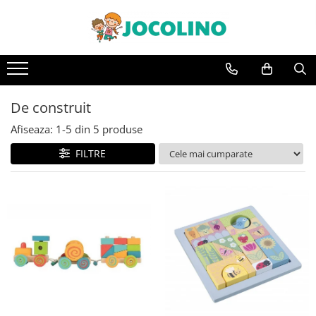
După Vârstă
1 - 2 Ani
2 - 3 Ani
De construit
3 - 4 Ani
Afiseaza:
1-
5
din
5
produse
4 - 5 Ani
FILTRE
5 - 6 Ani
6 - 7 Ani
7 - 8 Ani
8 - 9 Ani
9+ Ani