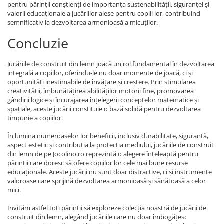
pentru părinții conștienți de importanța sustenabilității, siguranței și
valorii educaționale a jucăriilor alese pentru copiii lor, contribuind
semnificativ la dezvoltarea armonioasă a micuților.
Concluzie
Jucăriile de construit din lemn joacă un rol fundamental în dezvoltarea
integrală a copiilor, oferindu-le nu doar momente de joacă, ci și
oportunități inestimabile de învățare și creștere. Prin stimularea
creativității, îmbunătățirea abilităților motorii fine, promovarea
gândirii logice și încurajarea înțelegerii conceptelor matematice și
spațiale, aceste jucării constituie o bază solidă pentru dezvoltarea
timpurie a copiilor.
În lumina numeroaselor lor beneficii, inclusiv durabilitate, siguranță,
aspect estetic și contribuția la protecția mediului, jucăriile de construit
din lemn de pe Jocolino.ro reprezintă o alegere înțeleaptă pentru
părinții care doresc să ofere copiilor lor cele mai bune resurse
educaționale. Aceste jucării nu sunt doar distractive, ci și instrumente
valoroase care sprijină dezvoltarea armonioasă și sănătoasă a celor
mici.
Invităm astfel toți părinții să exploreze colecția noastră de jucării de
construit din lemn, alegând jucăriile care nu doar îmbogățesc