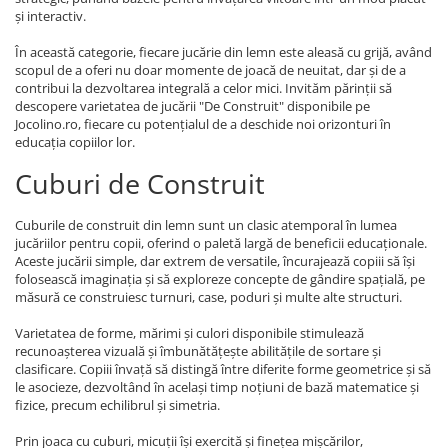
și interactiv.
În această categorie, fiecare jucărie din lemn este aleasă cu grijă, având
scopul de a oferi nu doar momente de joacă de neuitat, dar și de a
contribui la dezvoltarea integrală a celor mici. Invităm părinții să
descopere varietatea de jucării "De Construit" disponibile pe
Jocolino.ro, fiecare cu potențialul de a deschide noi orizonturi în
educația copiilor lor.
Cuburi de Construit
Cuburile de construit din lemn sunt un clasic atemporal în lumea
jucăriilor pentru copii, oferind o paletă largă de beneficii educaționale.
Aceste jucării simple, dar extrem de versatile, încurajează copiii să își
folosească imaginația și să exploreze concepte de gândire spațială, pe
măsură ce construiesc turnuri, case, poduri și multe alte structuri.
Varietatea de forme, mărimi și culori disponibile stimulează
recunoașterea vizuală și îmbunătățește abilitățile de sortare și
clasificare. Copiii învață să distingă între diferite forme geometrice și să
le asocieze, dezvoltând în același timp noțiuni de bază matematice și
fizice, precum echilibrul și simetria.
Prin joaca cu cuburi, micuții își exercită și finețea mișcărilor,