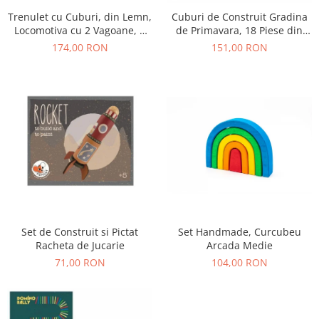
Trenulet cu Cuburi, din Lemn,
Cuburi de Construit Gradina
Locomotiva cu 2 Vagoane, 9
de Primavara, 18 Piese din
Blocuri si Clopotel, 12+ Luni
Lemn
174,00 RON
151,00 RON
Set de Construit si Pictat
Set Handmade, Curcubeu
Racheta de Jucarie
Arcada Medie
71,00 RON
104,00 RON