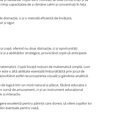
și timp capacitatea de a rămâne calmi și concentrați în fața
e distracție, ci și o metodă eficientă de învățare,
t și sigur.
 copil, oferind nu doar distracție, ci și oportunități
 și a abilităților strategice, provocând copiii să anticipeze
matematicii. Copiii învață noțiuni de matematică simplă, cum
 este o altă abilitate esențială îmbunătățită prin jocul de
zvoltând astfel recunoașterea vizuală și gândirea analitică.
i de logică într-un mod natural și plăcut, făcând educația o
ar o sursă de amuzament, ci și un instrument educațional
 și interactiv.
gere excelentă pentru părinții care doresc să ofere copiilor lor
lor esențiale pentru viață.