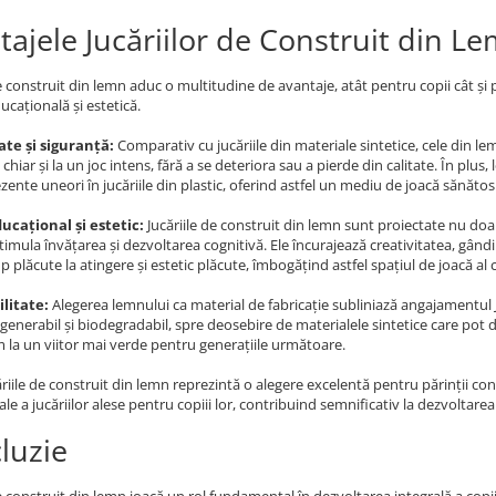
tajele Jucăriilor de Construit din L
de construit din lemn aduc o multitudine de avantaje, atât pentru copii cât și
ucațională și estetică.
ate și siguranță:
Comparativ cu jucăriile din materiale sintetice, cele din le
, chiar și la un joc intens, fără a se deteriora sau a pierde din calitate. În plu
zente uneori în jucăriile din plastic, oferind astfel un mediu de joacă sănătos
ucațional și estetic:
Jucăriile de construit din lemn sunt proiectate nu doar
timula învățarea și dezvoltarea cognitivă. Ele încurajează creativitatea, gândire
p plăcute la atingere și estetic plăcute, îmbogățind astfel spațiul de joacă al c
litate:
Alegerea lemnului ca material de fabricație subliniază angajamentul 
egenerabil și biodegradabil, spre deosebire de materialele sintetice care pot
 la un viitor mai verde pentru generațiile următoare.
căriile de construit din lemn reprezintă o alegere excelentă pentru părinții conș
le a jucăriilor alese pentru copiii lor, contribuind semnificativ la dezvoltare
luzie
de construit din lemn joacă un rol fundamental în dezvoltarea integrală a copi