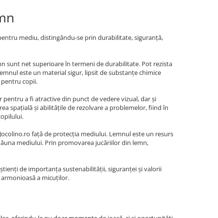
emn
 pentru mediu, distingându-se prin durabilitate, siguranță,
mn sunt net superioare în termeni de durabilitate. Pot rezista
s, lemnul este un material sigur, lipsit de substanțe chimice
 pentru copii.
 pentru a fi atractive din punct de vedere vizual, dar și
a spațială și abilitățile de rezolvare a problemelor, fiind în
opilului.
Jocolino.ro față de protecția mediului. Lemnul este un resurs
 dăuna mediului. Prin promovarea jucăriilor din lemn,
tienți de importanța sustenabilității, siguranței și valorii
a armonioasă a micuților.
ilor, oferindu-le nu doar momente de joacă, ci și oportunități