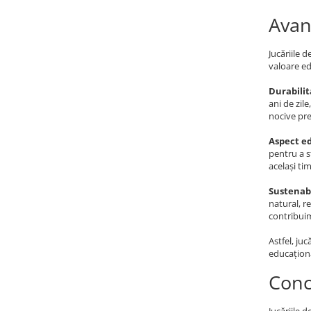
Avan
Jucăriile 
valoare ed
Durabilit
ani de zile
nocive pre
Aspect ed
pentru a s
același tim
Sustenabi
natural, r
contribuim
Astfel, ju
educaționa
Conc
Jucăriile 