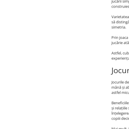
jucării si
construies
Varietatea
să disting
simetria.
Prin joaca
jucărie at
Astfel, cu
experiența
Jocur
Jocurile d
mână și ab
astfel mic
Beneficiil
și relații
înțelegere
copiii dec
Mai mult, 