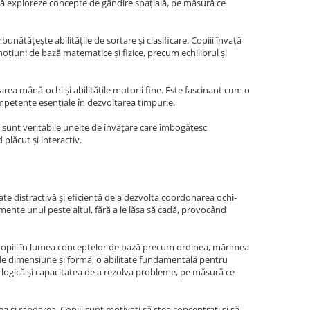
și să exploreze concepte de gândire spațială, pe măsură ce
nătățește abilitățile de sortare și clasificare. Copiii învață
noțiuni de bază matematice și fizice, precum echilibrul și
area mână-ochi și abilitățile motorii fine. Este fascinant cum o
mpetențe esențiale în dezvoltarea timpurie.
le sunt veritabile unelte de învățare care îmbogățesc
plăcut și interactiv.
tate distractivă și eficientă de a dezvolta coordonarea ochi-
lemente unul peste altul, fără a le lăsa să cadă, provocând
uc copiii în lumea conceptelor de bază precum ordinea, mărimea
cție de dimensiune și formă, o abilitate fundamentală pentru
a logică și capacitatea de a rezolva probleme, pe măsură ce
 și răbdarea. Copiii sunt motivați să stea concentrați și să