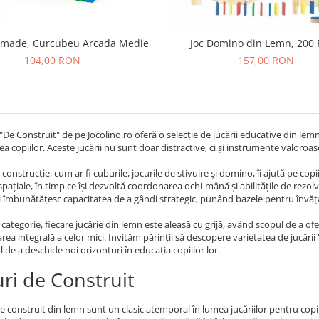
dmade, Curcubeu Arcada Medie
Joc Domino din Lemn, 200 
104,00 RON
157,00 RON
"De Construit" de pe Jocolino.ro oferă o selecție de jucării educative din lem
ea copiilor. Aceste jucării nu sunt doar distractive, ci și instrumente valoroase
e construcție, cum ar fi cuburile, jocurile de stivuire și domino, îi ajută pe
e spațiale, în timp ce își dezvoltă coordonarea ochi-mână și abilitățile de rezol
 își îmbunătățesc capacitatea de a gândi strategic, punând bazele pentru învăța
 categorie, fiecare jucărie din lemn este aleasă cu grijă, având scopul de a o
area integrală a celor mici. Invităm părinții să descopere varietatea de jucării
l de a deschide noi orizonturi în educația copiilor lor.
ri de Construit
e construit din lemn sunt un clasic atemporal în lumea jucăriilor pentru copii