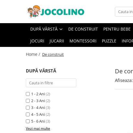
După Vârstă
DUPĂ VÂRSTĂ
DE CONSTRUIT
PENTRU BEBE
1 - 2 Ani
JOCURI
JUCARII
MONTESSORI
PUZZLE
INFO
2 - 3 Ani
3 - 4 Ani
Home /
De construit
4 - 5 Ani
5 - 6 Ani
De con
DUPĂ VÂRSTĂ
6 - 7 Ani
Afiseaza:
7 - 8 Ani
1 - 2 Ani
(2)
8 - 9 Ani
2 - 3 Ani
(2)
9+ Ani
3 - 4 Ani
(3)
4 - 5 Ani
(2)
5 - 6 Ani
(3)
Vezi mai multe