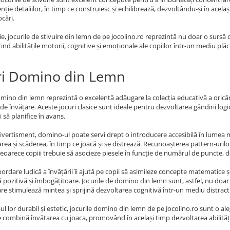
nție detaliilor, în timp ce construiesc și echilibrează, dezvoltându-și în acela
cări.
ie, jocurile de stivuire din lemn de pe Jocolino.ro reprezintă nu doar o sursă d
nd abilitățile motorii, cognitive și emoționale ale copiilor într-un mediu plăcu
ri Domino din Lemn
omino din lemn reprezintă o excelentă adăugare la colecția educativă a oricărui
de învățare. Aceste jocuri clasice sunt ideale pentru dezvoltarea gândirii logice
i să planifice în avans.
ivertisment, domino-ul poate servi drept o introducere accesibilă în lumea 
area și scăderea, în timp ce joacă și se distrează. Recunoașterea pattern-urilor
oarece copiii trebuie să asocieze piesele în funcție de numărul de puncte, de
ordare ludică a învățării îi ajută pe copii să asimileze concepte matematice ș
 pozitivă și îmbogățitoare. Jocurile de domino din lemn sunt, astfel, nu do
are stimulează mintea și sprijină dezvoltarea cognitivă într-un mediu distractiv
ul lor durabil și estetic, jocurile domino din lemn de pe Jocolino.ro sunt o ale
re combină învățarea cu joaca, promovând în același timp dezvoltarea abilități