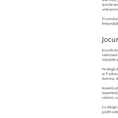
acorde ate
unei provo
În concluz
îmbunătăți
Jocu
Jocurile d
valoroase 
mișcările ș
Pe lângă d
ar fi adun
domino, de
Această ab
experiență
valoros, c
Cu design-
jucării ca