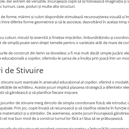
mple, dar extrem de versatile, încurajează copiii să își folosească imaginația 
c turnuri, case, poduri și multe alte structuri.
 de forme, mărimi și culori disponibile stimulează recunoașterea vizuală și îmbu
ă între diferite forme geometrice și să le asocieze, dezvoltând în același timp 
 cu cuburi, micuții își exercită și finețea mișcărilor, îmbunătățindu-și coordon
ât de simplă poate servi drept temelie pentru o varietate atât de mare de co
burile de construit din lemn se dovedesc a fi mai mult decât simple jucării; e
 educațională a copiilor, oferindu-le șansa de a învăța prin joacă într-un mod 
i de Stivuire
e stivuire sunt esențiale în arsenalul educațional al copiilor, oferind o modali
ilitățile de echilibru. Aceste jocuri implică plasarea strategică a diferitelor e
uții să gândească și să planifice fiecare mișcare.
e jocurilor de stivuire merg dincolo de simpla coordonare fizică; ele introd
le spațiale. Prin joc, copiii învață să recunoască și să clasifice obiecte în fun
a matematicii și a științelor. De asemenea, aceste jocuri încurajează gândire
id cel mai bun mod de a construi turnul lor fără a-l lăsa să se prăbușească.
jocurile de stivuire sunt excelent concepute pentru a îmbunătăți concentrarea