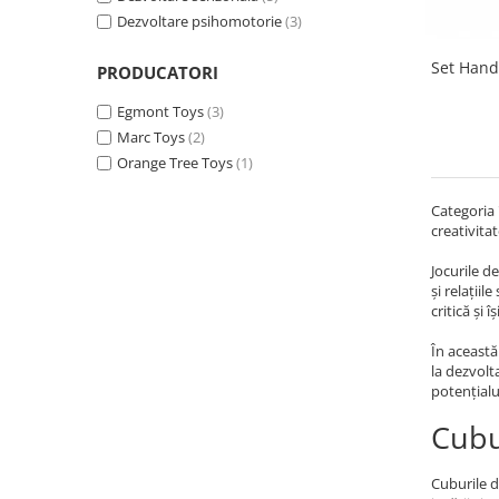
Dezvoltare psihomotorie
(3)
Set Han
PRODUCATORI
Egmont Toys
(3)
Marc Toys
(2)
Orange Tree Toys
(1)
Categoria 
creativitat
Jocurile d
și relațiil
critică și
În această
la dezvolt
potențialu
Cubu
Cuburile d