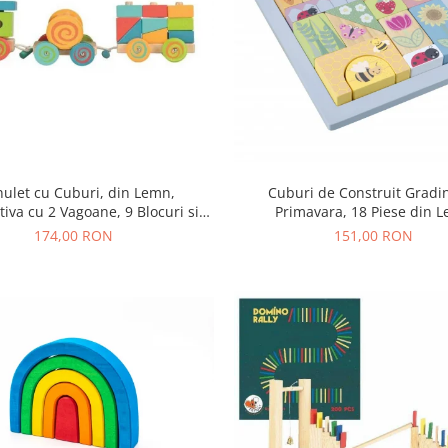
nulet cu Cuburi, din Lemn,
Cuburi de Construit Gradi
iva cu 2 Vagoane, 9 Blocuri si
Primavara, 18 Piese din 
Clopotel, 12+ Luni
174,00 RON
151,00 RON