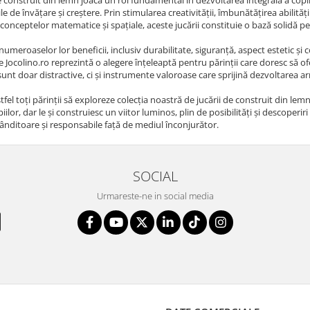
le de învățare și creștere. Prin stimularea creativității, îmbunătățirea abilităț
i conceptelor matematice și spațiale, aceste jucării constituie o bază solidă p
numeroaselor lor beneficii, inclusiv durabilitate, siguranță, aspect estetic și c
 Jocolino.ro reprezintă o alegere înțeleaptă pentru părinții care doresc să of
 sunt doar distractive, ci și instrumente valoroase care sprijină dezvoltarea a
tfel toți părinții să exploreze colecția noastră de jucării de construit din le
piilor, dar le și construiesc un viitor luminos, plin de posibilități și descoper
gânditoare și responsabile față de mediul înconjurător.
SOCIAL
Urmareste-ne in social media