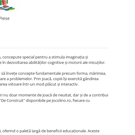
Piese
n, concepute special pentru a stimula imaginația și
 în dezvoltarea abilităților cognitive și motorii ale micuților.
 copii să învețe concepte fundamentale precum forma, mărimea,
vare a problemelor. Prin joacă, copiii își exercită gândirea
rea viitoare într-un mod plăcut și interactiv.
feri nu doar momente de joacă de neuitat, dar și de a contribui
 "De Construit" disponibile pe Jocolino.ro, fiecare cu
, oferind o paletă largă de beneficii educaționale. Aceste