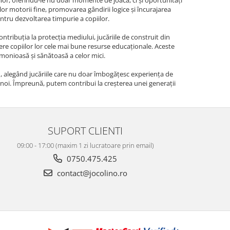
ilor motorii fine, promovarea gândirii logice și încurajarea
entru dezvoltarea timpurie a copiilor.
ontribuția la protecția mediului, jucăriile de construit din
ere copiilor lor cele mai bune resurse educaționale. Aceste
rmonioasă și sănătoasă a celor mici.
mn, alegând jucăriile care nu doar îmbogățesc experiența de
iri noi. Împreună, putem contribui la creșterea unei generații
SUPORT CLIENTI
09:00 - 17:00 (maxim 1 zi lucratoare prin email)
0750.475.425
contact@jocolino.ro