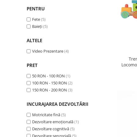
PENTRU
Fete
(5)
Baieți
(5)
ALTELE
Video Prezentare
(4)
Tre
Locomot
PRET
50 RON - 100 RON
(1)
100 RON - 150 RON
(2)
150 RON - 200 RON
(3)
INCURAJAREA DEZVOLTĂRII
Motricitate fină
(5)
Dezvoltare emoțională
(1)
Dezvoltare cognitivă
(5)
Dezvoltare senzorială
(5)