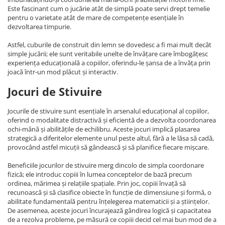
Este fascinant cum o jucărie atât de simplă poate servi drept temelie
pentru o varietate atât de mare de competențe esențiale în
dezvoltarea timpurie.
Astfel, cuburile de construit din lemn se dovedesc a fi mai mult decât
simple jucării; ele sunt veritabile unelte de învățare care îmbogățesc
experiența educațională a copiilor, oferindu-le șansa de a învăța prin
joacă într-un mod plăcut și interactiv.
Jocuri de Stivuire
Jocurile de stivuire sunt esențiale în arsenalul educațional al copiilor,
oferind o modalitate distractivă și eficientă de a dezvolta coordonarea
ochi-mână și abilitățile de echilibru. Aceste jocuri implică plasarea
strategică a diferitelor elemente unul peste altul, fără a le lăsa să cadă,
provocând astfel micuții să gândească și să planifice fiecare mișcare.
Beneficiile jocurilor de stivuire merg dincolo de simpla coordonare
fizică; ele introduc copiii în lumea conceptelor de bază precum
ordinea, mărimea și relațiile spațiale. Prin joc, copiii învață să
recunoască și să clasifice obiecte în funcție de dimensiune și formă, o
abilitate fundamentală pentru înțelegerea matematicii și a științelor.
De asemenea, aceste jocuri încurajează gândirea logică și capacitatea
de a rezolva probleme, pe măsură ce copiii decid cel mai bun mod de a