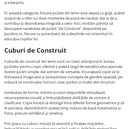
și interactiv.
În această categorie, fiecare jucărie din lemn este aleasă cu grijă, având
scopul de a oferi nu doar momente de joacă de neuitat, dar și de a
contribui la dezvoltarea integrală a celor mici. Invităm părinții să
descopere varietatea de jucării "De Construit" disponibile pe
Jocolino.ro, fiecare cu potențialul de a deschide noi orizonturi în
educația copiilor lor.
Cuburi de Construit
Cuburile de construit din lemn sunt un clasic atemporal în lumea
jucăriilor pentru copii, oferind o paletă largă de beneficii educaționale.
Aceste jucării simple, dar extrem de versatile, încurajează copiii să își
folosească imaginația și să exploreze concepte de gândire spațială, pe
măsură ce construiesc turnuri, case, poduri și multe alte structuri.
Varietatea de forme, mărimi și culori disponibile stimulează
recunoașterea vizuală și îmbunătățește abilitățile de sortare și
clasificare. Copiii învață să distingă între diferite forme geometrice și să
le asocieze, dezvoltând în același timp noțiuni de bază matematice și
fizice, precum echilibrul și simetria.
Prin joaca cu cuburi, micuții își exercită și finețea mișcărilor,
îmbunătățindu-și coordonarea mână-ochi și abilitățile motorii fine.