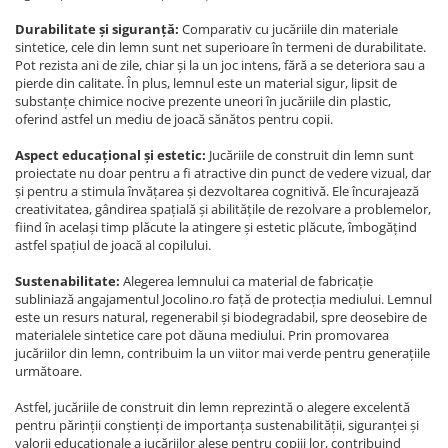
Durabilitate și siguranță:
Comparativ cu jucăriile din materiale
sintetice, cele din lemn sunt net superioare în termeni de durabilitate.
Pot rezista ani de zile, chiar și la un joc intens, fără a se deteriora sau a
pierde din calitate. În plus, lemnul este un material sigur, lipsit de
substanțe chimice nocive prezente uneori în jucăriile din plastic,
oferind astfel un mediu de joacă sănătos pentru copii.
Aspect educațional și estetic:
Jucăriile de construit din lemn sunt
proiectate nu doar pentru a fi atractive din punct de vedere vizual, dar
și pentru a stimula învățarea și dezvoltarea cognitivă. Ele încurajează
creativitatea, gândirea spațială și abilitățile de rezolvare a problemelor,
fiind în același timp plăcute la atingere și estetic plăcute, îmbogățind
astfel spațiul de joacă al copilului.
Sustenabilitate:
Alegerea lemnului ca material de fabricație
subliniază angajamentul Jocolino.ro față de protecția mediului. Lemnul
este un resurs natural, regenerabil și biodegradabil, spre deosebire de
materialele sintetice care pot dăuna mediului. Prin promovarea
jucăriilor din lemn, contribuim la un viitor mai verde pentru generațiile
următoare.
Astfel, jucăriile de construit din lemn reprezintă o alegere excelentă
pentru părinții conștienți de importanța sustenabilității, siguranței și
valorii educaționale a jucăriilor alese pentru copiii lor, contribuind