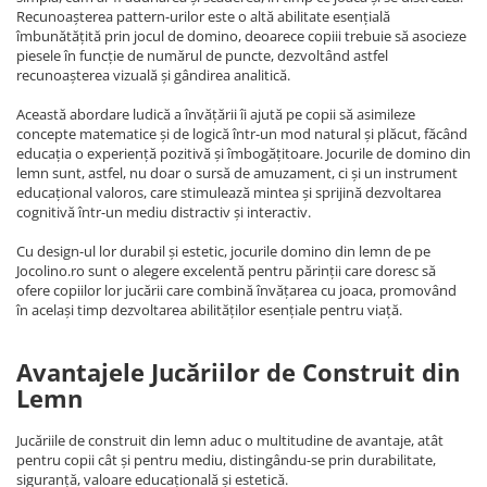
Recunoașterea pattern-urilor este o altă abilitate esențială
îmbunătățită prin jocul de domino, deoarece copiii trebuie să asocieze
piesele în funcție de numărul de puncte, dezvoltând astfel
recunoașterea vizuală și gândirea analitică.
Această abordare ludică a învățării îi ajută pe copii să asimileze
concepte matematice și de logică într-un mod natural și plăcut, făcând
educația o experiență pozitivă și îmbogățitoare. Jocurile de domino din
lemn sunt, astfel, nu doar o sursă de amuzament, ci și un instrument
educațional valoros, care stimulează mintea și sprijină dezvoltarea
cognitivă într-un mediu distractiv și interactiv.
Cu design-ul lor durabil și estetic, jocurile domino din lemn de pe
Jocolino.ro sunt o alegere excelentă pentru părinții care doresc să
ofere copiilor lor jucării care combină învățarea cu joaca, promovând
în același timp dezvoltarea abilităților esențiale pentru viață.
Avantajele Jucăriilor de Construit din
Lemn
Jucăriile de construit din lemn aduc o multitudine de avantaje, atât
pentru copii cât și pentru mediu, distingându-se prin durabilitate,
siguranță, valoare educațională și estetică.