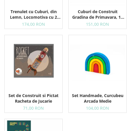
Trenulet cu Cuburi, din
Cuburi de Construit
Lemn, Locomotiva cu 2
Gradina de Primavara, 18
Vagoane, 9 Blocuri si
Piese din Lemn
174,00 RON
151,00 RON
Clopotel, 12+ Luni
Set de Construit si Pictat
Set Handmade, Curcubeu
Racheta de Jucarie
Arcada Medie
71,00 RON
104,00 RON