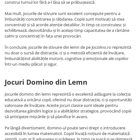
construi turnul lor fără a-l lăsa să se prăbușească.
Mai mult, jocurile de stivuire sunt excelent concepute pentru a
îmbunătăți concentrarea și răbdarea. Copiii sunt motivați să stea
concentrați și să acorde atenție detaliilor, în timp ce construiesc și
echilibrează, dezvoltându-și în același timp capacitatea de a rămâne
calmi și concentrați în fața unei provocări.
În concluzie, jocurile de stivuire din lemn de pe Jocolino.ro reprezintă
nu doar o sursă de distracție, ci și o metodă eficientă de învățare,
îmbunătățind abilitățile motorii, cognitive și emoționale ale copiilor
într-un mediu plăcut și sigur.
Jocuri Domino din Lemn
Jocurile domino din lemn reprezintă o excelentă adăugare la colecția
educativă a oricărui copil, oferind nu doar distracție, ci și oportunități
valoroase de învățare. Aceste jocuri clasice sunt ideale pentru
dezvoltarea gândirii logice și a abilităților strategice, provocând copiii
să anticipeze mișcările și să planifice în avans.
Pe lângă divertisment, domino-ul poate servi drept o introducere
accesibilă în lumea matematicii. Copiii învață noțiuni de matematică
simplă, cum ar fi adunarea și scăderea, în timp ce joacă și se distrează.