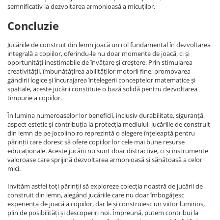
semnificativ la dezvoltarea armonioasă a micuților.
Concluzie
Jucăriile de construit din lemn joacă un rol fundamental în dezvoltarea
integrală a copiilor, oferindu-le nu doar momente de joacă, ci și
oportunități inestimabile de învățare și creștere. Prin stimularea
creativității, îmbunătățirea abilităților motorii fine, promovarea
gândirii logice și încurajarea înțelegerii conceptelor matematice și
spațiale, aceste jucării constituie o bază solidă pentru dezvoltarea
timpurie a copiilor.
În lumina numeroaselor lor beneficii, inclusiv durabilitate, siguranță,
aspect estetic și contribuția la protecția mediului, jucăriile de construit
din lemn de pe Jocolino.ro reprezintă o alegere înțeleaptă pentru
părinții care doresc să ofere copiilor lor cele mai bune resurse
educaționale. Aceste jucării nu sunt doar distractive, ci și instrumente
valoroase care sprijină dezvoltarea armonioasă și sănătoasă a celor
mici.
Invităm astfel toți părinții să exploreze colecția noastră de jucării de
construit din lemn, alegând jucăriile care nu doar îmbogățesc
experiența de joacă a copiilor, dar le și construiesc un viitor luminos,
plin de posibilități și descoperiri noi. Împreună, putem contribui la