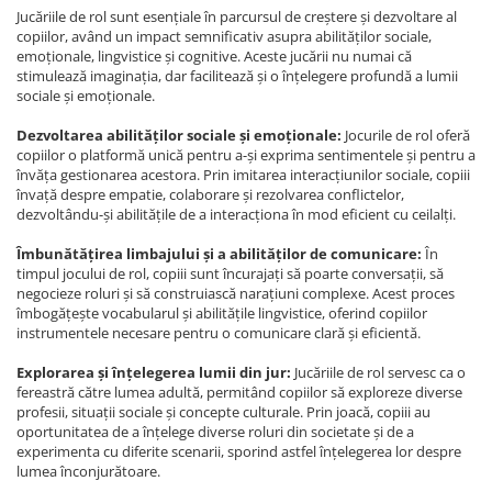
Jucăriile de rol sunt esențiale în parcursul de creștere și dezvoltare al
copiilor, având un impact semnificativ asupra abilităților sociale,
emoționale, lingvistice și cognitive. Aceste jucării nu numai că
stimulează imaginația, dar facilitează și o înțelegere profundă a lumii
sociale și emoționale.
Dezvoltarea abilităților sociale și emoționale:
Jocurile de rol oferă
copiilor o platformă unică pentru a-și exprima sentimentele și pentru a
învăța gestionarea acestora. Prin imitarea interacțiunilor sociale, copiii
învață despre empatie, colaborare și rezolvarea conflictelor,
dezvoltându-și abilitățile de a interacționa în mod eficient cu ceilalți.
Îmbunătățirea limbajului și a abilităților de comunicare:
În
timpul jocului de rol, copiii sunt încurajați să poarte conversații, să
negocieze roluri și să construiască narațiuni complexe. Acest proces
îmbogățește vocabularul și abilitățile lingvistice, oferind copiilor
instrumentele necesare pentru o comunicare clară și eficientă.
Explorarea și înțelegerea lumii din jur:
Jucăriile de rol servesc ca o
fereastră către lumea adultă, permitând copiilor să exploreze diverse
profesii, situații sociale și concepte culturale. Prin joacă, copiii au
oportunitatea de a înțelege diverse roluri din societate și de a
experimenta cu diferite scenarii, sporind astfel înțelegerea lor despre
lumea înconjurătoare.