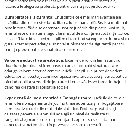
semnificative față de alternativele din plastic sau alte materiale,
făcându-le alegerea preferată pentru părinți și copii deopotrivă.
Durabilitate și siguranță:
Unul dintre cele mai mari avantaje ale
jucăriilor din lemn este durabilitatea lor remarcabilă. Rezistă mult mai
bine în timp, fără a se deteriora ușor ca jucăriile din plastic. Mai mult,
lemnul este un material sigur, fără riscul de a conține substanțe toxice,
ceea ce îl face ideal pentru copiii mici care tind să exploreze lumea și cu
gura. Acest aspect adaugă un nivel suplimentar de siguranță pentru
părinții preocupați de sănătatea copiilor lor.
Valoarea educativă și estetică:
Jucăriile de rol din lemn sunt nu
doar funcționale, ci și frumoase, cu un aspect cald și natural care
adaugă valoare estetică camerei oricărui copil. Din punct de vedere
educațional, aceste jucării încurajează învățarea activă și participativă,
oferind copiilor scenarii de joc care stimulează dezvoltarea limbajului,
gândirea creativă și abilitățile sociale.
Experiență de joc autentică și îmbogățitoare:
Jucăriile de rol din
lemn oferă o experiență de joc mult mai autentică și îmbogățitoare
comparativ cu cele din materiale sintetice. Textura, greutatea și
calitatea generală a lemnului adaugă un nivel de realitate și
tangibilitate jocurilor de rol, permițând copiilor să se simtă mai
conectați și mai implicați în povestea pe care o creează.