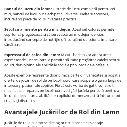
Bancul de lucru din lemn:
O stație de lucru completă pentru cei
mici, bancul de lucru vine echipat cu diverse unelte și accesorii,
încurajând joaca de rol și învățarea practică.
Setul cu alimente pentru mic dejun:
Acest set colorat permite
copiilor să pregătească și să servească un mic dejun delicios,
introducând concepte de nutriție și încurajând obiceiuri alimentare
sănătoase.
Espressorul de cafea din lemn:
Micuții barista vor adora acest
espressor de jucărie, care le permite să imite pregătirea cafelei pentru
adulți, dezvoltându-le abilitățile sociale prin joaca de-a cafeaua.
Aceste exemple reprezintă doar o mică parte din varietatea și bogăția
ofertei de jucării de rol de pe Jocolino.ro, care acoperă o gamă largă de
interese și pasiuni ale copiilor. Fie că este vorba de gătit, construit,
machiat sau reparat, pe Jocolino.ro veți găsi jucăria perfectă pentru a
încuraja dezvoltarea abilităților copilului dumneavoastră într-un mod
creativ și distractiv.
Avantajele Jucăriilor de Rol din Lemn
Jucăriile de rol din lemn se disting printr-o serie de avantaje