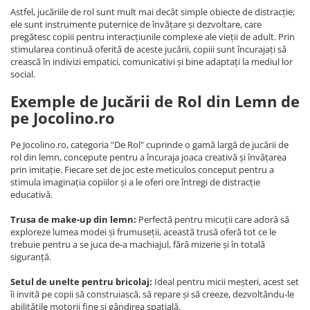
Astfel, jucăriile de rol sunt mult mai decât simple obiecte de distracție;
ele sunt instrumente puternice de învățare și dezvoltare, care
pregătesc copiii pentru interacțiunile complexe ale vieții de adult. Prin
stimularea continuă oferită de aceste jucării, copiii sunt încurajați să
crească în indivizi empatici, comunicativi și bine adaptați la mediul lor
social.
Exemple de Jucării de Rol din Lemn de
pe Jocolino.ro
Pe Jocolino.ro, categoria "De Rol" cuprinde o gamă largă de jucării de
rol din lemn, concepute pentru a încuraja joaca creativă și învățarea
prin imitație. Fiecare set de joc este meticulos conceput pentru a
stimula imaginația copiilor și a le oferi ore întregi de distracție
educativă.
Trusa de make-up din lemn:
Perfectă pentru micuții care adoră să
exploreze lumea modei și frumuseții, această trusă oferă tot ce le
trebuie pentru a se juca de-a machiajul, fără mizerie și în totală
siguranță.
Setul de unelte pentru bricolaj:
Ideal pentru micii meșteri, acest set
îi invită pe copii să construiască, să repare și să creeze, dezvoltându-le
abilitățile motorii fine și gândirea spațială.