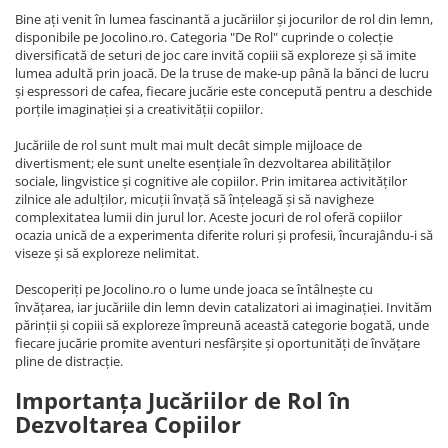
Bine ați venit în lumea fascinantă a jucăriilor și jocurilor de rol din lemn,
disponibile pe Jocolino.ro. Categoria "De Rol" cuprinde o colecție
diversificată de seturi de joc care invită copiii să exploreze și să imite
lumea adultă prin joacă. De la truse de make-up până la bănci de lucru
și espressori de cafea, fiecare jucărie este concepută pentru a deschide
porțile imaginației și a creativității copiilor.
Jucăriile de rol sunt mult mai mult decât simple mijloace de
divertisment; ele sunt unelte esențiale în dezvoltarea abilităților
sociale, lingvistice și cognitive ale copiilor. Prin imitarea activităților
zilnice ale adulților, micuții învață să înțeleagă și să navigheze
complexitatea lumii din jurul lor. Aceste jocuri de rol oferă copiilor
ocazia unică de a experimenta diferite roluri și profesii, încurajându-i să
viseze și să exploreze nelimitat.
Descoperiți pe Jocolino.ro o lume unde joaca se întâlnește cu
învățarea, iar jucăriile din lemn devin catalizatori ai imaginației. Invităm
părinții și copiii să exploreze împreună această categorie bogată, unde
fiecare jucărie promite aventuri nesfârșite și oportunități de învățare
pline de distracție.
Importanța Jucăriilor de Rol în
Dezvoltarea Copiilor