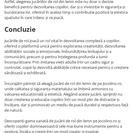
Astfel, alegerea jucăriilor de rol din lemn este nu doar o decizie
benefică pentru dezvoltarea copiilor, dar și o investiție în siguranța și
bunăstarea lor, oferind în același timp o contribuție pozitivă la estetica
spațiului în care trăiesc și se joacă.
Concluzie
Jucăriile de rol joacă un rol vital în dezvoltarea complexă a copiilor,
oferind o platformă unică pentru explorarea creativității, dezvoltarea
abilităților sociale și emoționale, îmbunătățirea limbajului și a
comunicării, precum și pentru înțelegerea profunda a lumii
înconjurătoare. Prin imitarea vieții adulte într-un cadru sigur și
controlat, copiii își dezvoltă abilitățile critice necesare pentru o creștere
sănătoasă și echilibrată.
Încurajăm părinții să aleagă jucării de rol din lemn de pe Jocolino.ro,
unde calitatea și siguranța materialului se îmbină armonios cu
valoarea educațională și estetică. Alegând aceste jucării, sprijiniți nu
doar creșterea și educația copiilor într-un mod plin de distracție și
învățare, dar și promovați un mediu de joacă durabil și respectuos față
de natură.
Descoperiți gama variată de jucării de rol din lemn pe Jocolino.ro și
oferiți copiilor dumneavoastră cele mai bune instrumente pentru a
explora, învăța și crește într-un mod creativ și inspirat.