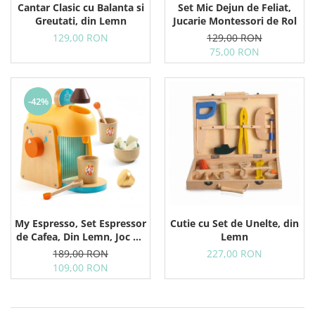
Cantar Clasic cu Balanta si
Set Mic Dejun de Feliat,
Greutati, din Lemn
Jucarie Montessori de Rol
129,00 RON
129,00 RON
75,00 RON
-42%
Cutie cu Set de Unelte, din
My Espresso, Set Espressor
Lemn
de Cafea, Din Lemn, Joc de
Rol
227,00 RON
189,00 RON
109,00 RON