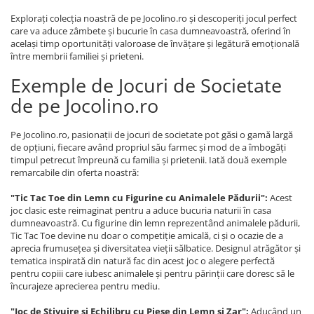
Explorați colecția noastră de pe Jocolino.ro și descoperiți jocul perfect
care va aduce zâmbete și bucurie în casa dumneavoastră, oferind în
același timp oportunități valoroase de învățare și legătură emoțională
între membrii familiei și prieteni.
Exemple de Jocuri de Societate
de pe Jocolino.ro
Pe Jocolino.ro, pasionații de jocuri de societate pot găsi o gamă largă
de opțiuni, fiecare având propriul său farmec și mod de a îmbogăți
timpul petrecut împreună cu familia și prietenii. Iată două exemple
remarcabile din oferta noastră:
"Tic Tac Toe din Lemn cu Figurine cu Animalele Pădurii":
Acest
joc clasic este reimaginat pentru a aduce bucuria naturii în casa
dumneavoastră. Cu figurine din lemn reprezentând animalele pădurii,
Tic Tac Toe devine nu doar o competiție amicală, ci și o ocazie de a
aprecia frumusețea și diversitatea vieții sălbatice. Designul atrăgător și
tematica inspirată din natură fac din acest joc o alegere perfectă
pentru copiii care iubesc animalele și pentru părinții care doresc să le
încurajeze aprecierea pentru mediu.
"Joc de Stivuire și Echilibru cu Piese din Lemn și Zar":
Aducând un