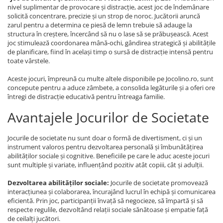
nivel suplimentar de provocare și distracție, acest joc de îndemânare
solicită concentrare, precizie și un strop de noroc. Jucătorii aruncă
zarul pentru a determina ce piesă de lemn trebuie să adauge la
structura în creștere, încercând să nu o lase să se prăbușească. Acest
joc stimulează coordonarea mână-ochi, gândirea strategică și abilitățile
de planificare, fiind în același timp o sursă de distracție intensă pentru
toate vârstele.
Aceste jocuri, împreună cu multe altele disponibile pe Jocolino.ro, sunt
concepute pentru a aduce zâmbete, a consolida legăturile și a oferi ore
întregi de distracție educativă pentru întreaga familie.
Avantajele Jocurilor de Societate
Jocurile de societate nu sunt doar o formă de divertisment, ci și un
instrument valoros pentru dezvoltarea personală și îmbunătățirea
abilităților sociale și cognitive. Beneficiile pe care le aduc aceste jocuri
sunt multiple și variate, influențând pozitiv atât copiii, cât și adulții.
Dezvoltarea abilităților sociale:
Jocurile de societate promovează
interacțiunea și colaborarea, încurajând lucrul în echipă și comunicarea
eficientă. Prin joc, participanții învață să negocieze, să împartă și să
respecte regulile, dezvoltând relații sociale sănătoase și empatie față
de ceilalți jucători.