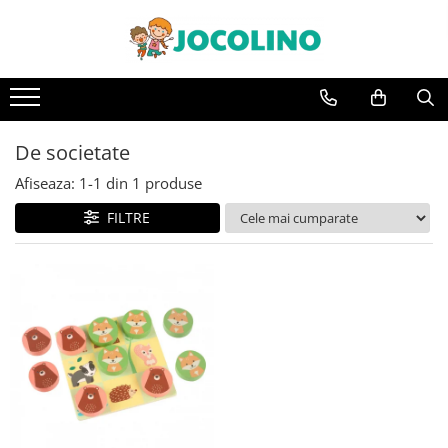
După Vârstă
1 - 2 Ani
2 - 3 Ani
De societate
3 - 4 Ani
Afiseaza:
1-
1
din
1
produse
4 - 5 Ani
FILTRE
5 - 6 Ani
6 - 7 Ani
7 - 8 Ani
8 - 9 Ani
9+ Ani