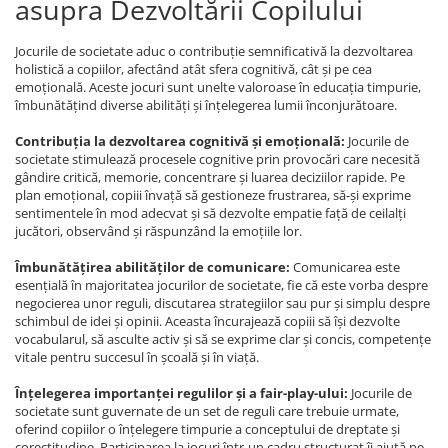
asupra Dezvoltării Copilului
Jocurile de societate aduc o contribuție semnificativă la dezvoltarea
holistică a copiilor, afectând atât sfera cognitivă, cât și pe cea
emoțională. Aceste jocuri sunt unelte valoroase în educația timpurie,
îmbunătățind diverse abilități și înțelegerea lumii înconjurătoare.
Contribuția la dezvoltarea cognitivă și emoțională:
Jocurile de
societate stimulează procesele cognitive prin provocări care necesită
gândire critică, memorie, concentrare și luarea deciziilor rapide. Pe
plan emoțional, copiii învață să gestioneze frustrarea, să-și exprime
sentimentele în mod adecvat și să dezvolte empatie față de ceilalți
jucători, observând și răspunzând la emoțiile lor.
Îmbunătățirea abilităților de comunicare:
Comunicarea este
esențială în majoritatea jocurilor de societate, fie că este vorba despre
negocierea unor reguli, discutarea strategiilor sau pur și simplu despre
schimbul de idei și opinii. Aceasta încurajează copiii să își dezvolte
vocabularul, să asculte activ și să se exprime clar și concis, competențe
vitale pentru succesul în școală și în viață.
Înțelegerea importanței regulilor și a fair-play-ului:
Jocurile de
societate sunt guvernate de un set de reguli care trebuie urmate,
oferind copiilor o înțelegere timpurie a conceptului de dreptate și
corectitudine. Participarea la jocuri într-un cadru structurat îi ajută pe