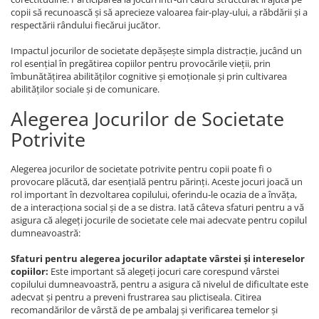
copii să recunoască și să aprecieze valoarea fair-play-ului, a răbdării și a
respectării rândului fiecărui jucător.
Impactul jocurilor de societate depășește simpla distracție, jucând un
rol esențial în pregătirea copiilor pentru provocările vieții, prin
îmbunătățirea abilităților cognitive și emoționale și prin cultivarea
abilităților sociale și de comunicare.
Alegerea Jocurilor de Societate
Potrivite
Alegerea jocurilor de societate potrivite pentru copii poate fi o
provocare plăcută, dar esențială pentru părinți. Aceste jocuri joacă un
rol important în dezvoltarea copilului, oferindu-le ocazia de a învăța,
de a interacționa social și de a se distra. Iată câteva sfaturi pentru a vă
asigura că alegeți jocurile de societate cele mai adecvate pentru copilul
dumneavoastră:
Sfaturi pentru alegerea jocurilor adaptate vârstei și intereselor
copiilor:
Este important să alegeți jocuri care corespund vârstei
copilului dumneavoastră, pentru a asigura că nivelul de dificultate este
adecvat și pentru a preveni frustrarea sau plictiseala. Citirea
recomandărilor de vârstă de pe ambalaj și verificarea temelor și