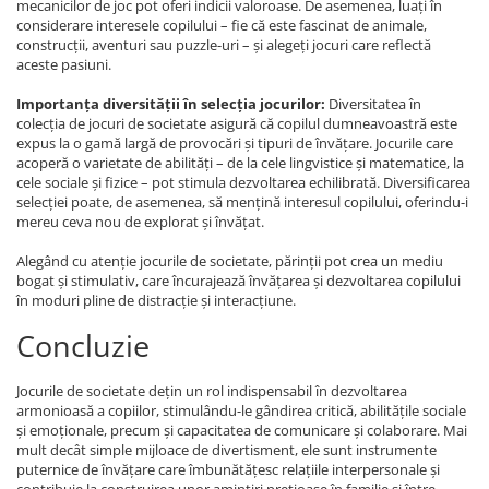
mecanicilor de joc pot oferi indicii valoroase. De asemenea, luați în
considerare interesele copilului – fie că este fascinat de animale,
construcții, aventuri sau puzzle-uri – și alegeți jocuri care reflectă
aceste pasiuni.
Importanța diversității în selecția jocurilor:
Diversitatea în
colecția de jocuri de societate asigură că copilul dumneavoastră este
expus la o gamă largă de provocări și tipuri de învățare. Jocurile care
acoperă o varietate de abilități – de la cele lingvistice și matematice, la
cele sociale și fizice – pot stimula dezvoltarea echilibrată. Diversificarea
selecției poate, de asemenea, să mențină interesul copilului, oferindu-i
mereu ceva nou de explorat și învățat.
Alegând cu atenție jocurile de societate, părinții pot crea un mediu
bogat și stimulativ, care încurajează învățarea și dezvoltarea copilului
în moduri pline de distracție și interacțiune.
Concluzie
Jocurile de societate dețin un rol indispensabil în dezvoltarea
armonioasă a copiilor, stimulându-le gândirea critică, abilitățile sociale
și emoționale, precum și capacitatea de comunicare și colaborare. Mai
mult decât simple mijloace de divertisment, ele sunt instrumente
puternice de învățare care îmbunătățesc relațiile interpersonale și