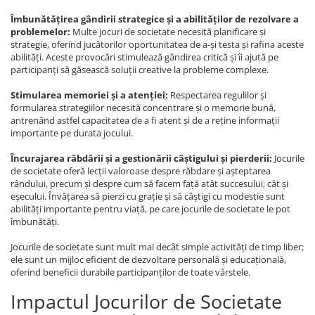
Îmbunătățirea gândirii strategice și a abilităților de rezolvare a
problemelor:
Multe jocuri de societate necesită planificare și
strategie, oferind jucătorilor oportunitatea de a-și testa și rafina aceste
abilități. Aceste provocări stimulează gândirea critică și îi ajută pe
participanți să găsească soluții creative la probleme complexe.
Stimularea memoriei și a atenției:
Respectarea regulilor și
formularea strategiilor necesită concentrare și o memorie bună,
antrenând astfel capacitatea de a fi atent și de a reține informații
importante pe durata jocului.
Încurajarea răbdării și a gestionării câștigului și pierderii:
Jocurile
de societate oferă lecții valoroase despre răbdare și așteptarea
rândului, precum și despre cum să facem față atât succesului, cât și
eșecului. Învățarea să pierzi cu grație și să câștigi cu modestie sunt
abilități importante pentru viață, pe care jocurile de societate le pot
îmbunătăți.
Jocurile de societate sunt mult mai decât simple activități de timp liber;
ele sunt un mijloc eficient de dezvoltare personală și educațională,
oferind beneficii durabile participanților de toate vârstele.
Impactul Jocurilor de Societate