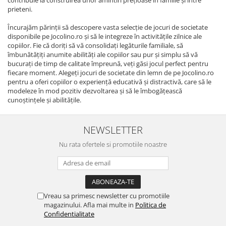
contribuie la construirea unor amintiri prețioase în familie și între
prieteni.
Încurajăm părinții să descopere vasta selecție de jocuri de societate
disponibile pe Jocolino.ro și să le integreze în activitățile zilnice ale
copiilor. Fie că doriți să vă consolidați legăturile familiale, să
îmbunătățiți anumite abilități ale copiilor sau pur și simplu să vă
bucurați de timp de calitate împreună, veți găsi jocul perfect pentru
fiecare moment. Alegeți jocuri de societate din lemn de pe Jocolino.ro
pentru a oferi copiilor o experiență educativă și distractivă, care să le
modeleze în mod pozitiv dezvoltarea și să le îmbogățească
cunoștințele și abilitățile.
NEWSLETTER
Nu rata ofertele si promotiile noastre
Vreau sa primesc newsletter cu promotiile
magazinului. Afla mai multe in
Politica de
Confidentialitate