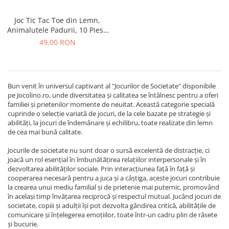
Joc Tic Tac Toe din Lemn,
Animalutele Padurii, 10 Piese
in Punga Textila
49,00 RON
Bun venit în universul captivant al "Jocurilor de Societate" disponibile
pe Jocolino.ro, unde diversitatea și calitatea se întâlnesc pentru a oferi
familiei și prietenilor momente de neuitat. Această categorie specială
cuprinde o selecție variată de jocuri, de la cele bazate pe strategie și
abilități, la jocuri de îndemânare și echilibru, toate realizate din lemn
de cea mai bună calitate.
Jocurile de societate nu sunt doar o sursă excelentă de distracție, ci
joacă un rol esențial în îmbunătățirea relațiilor interpersonale și în
dezvoltarea abilităților sociale. Prin interacțiunea față în față și
cooperarea necesară pentru a juca și a câștiga, aceste jocuri contribuie
la crearea unui mediu familial și de prietenie mai puternic, promovând
în același timp învățarea reciprocă și respectul mutual. Jucând jocuri de
societate, copiii și adulții își pot dezvolta gândirea critică, abilitățile de
comunicare și înțelegerea emoțiilor, toate într-un cadru plin de râsete
și bucurie.