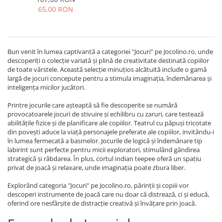
65,00 RON
Bun venit în lumea captivantă a categoriei "Jocuri" pe Jocolino.ro, unde
descoperiți o colecție variată și plină de creativitate destinată copiilor
de toate vârstele. Această selecție minuțios alcătuită include o gamă
largă de jocuri concepute pentru a stimula imaginația, îndemânarea și
inteligența micilor jucători.
Printre jocurile care așteaptă să fie descoperite se numără
provocatoarele jocuri de stivuire și echilibru cu zaruri, care testează
abilitățile fizice și de planificare ale copiilor. Teatrul cu păpuși tricotate
din povești aduce la viață personajele preferate ale copiilor, invitându-i
în lumea fermecată a basmelor. Jocurile de logică și îndemânare tip
labirint sunt perfecte pentru micii exploratori, stimulând gândirea
strategică și răbdarea. În plus, cortul indian teepee oferă un spațiu
privat de joacă și relaxare, unde imaginația poate zbura liber.
Explorând categoria "Jocuri" pe Jocolino.ro, părinții și copiii vor
descoperi instrumente de joacă care nu doar că distrează, ci și educă,
oferind ore nesfârșite de distracție creativă și învățare prin joacă.