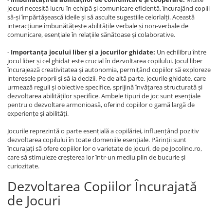
jocuri necesită lucru în echipă și comunicare eficientă, încurajând copiii
să-și împărtășească ideile și să asculte sugestiile celorlalți. Această
interacțiune îmbunătățește abilitățile verbale și non-verbale de
comunicare, esențiale în relațiile sănătoase și colaborative.
-
Importanța jocului liber și a jocurilor ghidate:
Un echilibru între
jocul liber și cel ghidat este crucial în dezvoltarea copilului. Jocul liber
încurajează creativitatea și autonomia, permițând copiilor să exploreze
interesele proprii și să ia decizii. Pe de altă parte, jocurile ghidate, care
urmează reguli și obiective specifice, sprijină învățarea structurată și
dezvoltarea abilităților specifice. Ambele tipuri de joc sunt esențiale
pentru o dezvoltare armonioasă, oferind copiilor o gamă largă de
experiențe și abilități.
Jocurile reprezintă o parte esențială a copilăriei, influențând pozitiv
dezvoltarea copilului în toate domeniile esențiale. Părinții sunt
încurajați să ofere copiilor lor o varietate de jocuri, de pe Jocolino.ro,
care să stimuleze creșterea lor într-un mediu plin de bucurie și
curiozitate.
Dezvoltarea Copiilor Încurajată
de Jocuri