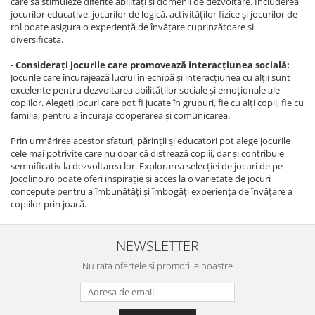
care să stimuleze diferite abilități și domenii de dezvoltare. Includerea
jocurilor educative, jocurilor de logică, activităților fizice și jocurilor de
rol poate asigura o experiență de învățare cuprinzătoare și
diversificată.
-
Considerați jocurile care promovează interacțiunea socială:
Jocurile care încurajează lucrul în echipă și interacțiunea cu alții sunt
excelente pentru dezvoltarea abilităților sociale și emoționale ale
copiilor. Alegeți jocuri care pot fi jucate în grupuri, fie cu alți copii, fie cu
familia, pentru a încuraja cooperarea și comunicarea.
Prin urmărirea acestor sfaturi, părinții și educatori pot alege jocurile
cele mai potrivite care nu doar că distrează copiii, dar și contribuie
semnificativ la dezvoltarea lor. Explorarea selecției de jocuri de pe
Jocolino.ro poate oferi inspirație și acces la o varietate de jocuri
concepute pentru a îmbunătăți și îmbogăți experiența de învățare a
copiilor prin joacă.
NEWSLETTER
Nu rata ofertele si promotiile noastre