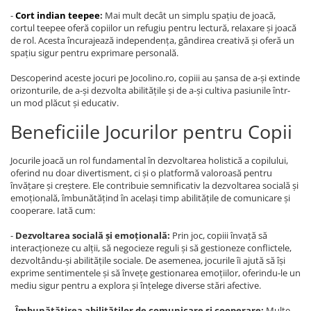
-
Cort indian teepee
:
Mai mult decât un simplu spațiu de joacă,
cortul teepee oferă copiilor un refugiu pentru lectură, relaxare și joacă
de rol. Acesta încurajează independența, gândirea creativă și oferă un
spațiu sigur pentru exprimare personală.
Descoperind aceste jocuri pe Jocolino.ro, copiii au șansa de a-și extinde
orizonturile, de a-și dezvolta abilitățile și de a-și cultiva pasiunile într-
un mod plăcut și educativ.
Beneficiile Jocurilor pentru Copii
Jocurile joacă un rol fundamental în dezvoltarea holistică a copilului,
oferind nu doar divertisment, ci și o platformă valoroasă pentru
învățare și creștere. Ele contribuie semnificativ la dezvoltarea socială și
emoțională, îmbunătățind în același timp abilitățile de comunicare și
cooperare. Iată cum:
-
Dezvoltarea socială și emoțională:
Prin joc, copiii învață să
interacționeze cu alții, să negocieze reguli și să gestioneze conflictele,
dezvoltându-și abilitățile sociale. De asemenea, jocurile îi ajută să își
exprime sentimentele și să învețe gestionarea emoțiilor, oferindu-le un
mediu sigur pentru a explora și înțelege diverse stări afective.
-
Îmbunătățirea abilităților de comunicare și cooperare:
Multe