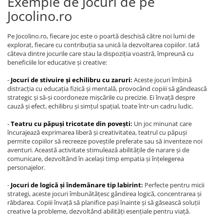
Exemple de Jocuri de pe
Jocolino.ro
Pe Jocolino.ro, fiecare joc este o poartă deschisă către noi lumi de
explorat, fiecare cu contribuția sa unică la dezvoltarea copiilor. Iată
câteva dintre jocurile care stau la dispoziția voastră, împreună cu
beneficiile lor educative și creative:
-
Jocuri de stivuire și echilibru cu zaruri
:
Aceste jocuri îmbină
distracția cu educația fizică și mentală, provocând copiii să gândească
strategic și să-și coordoneze mișcările cu precizie. Ei învață despre
cauză și efect, echilibru și simțul spațial, toate într-un cadru ludic.
-
Teatru cu păpuși tricotate din povești
:
Un joc minunat care
încurajează exprimarea liberă și creativitatea, teatrul cu păpuși
permite copiilor să recreeze poveștile preferate sau să inventeze noi
aventuri. Această activitate stimulează abilitățile de narare și de
comunicare, dezvoltând în același timp empatia și înțelegerea
personajelor.
-
Jocuri de logică și îndemânare tip labirint
:
Perfecte pentru micii
strategi, aceste jocuri îmbunătățesc gândirea logică, concentrarea și
răbdarea. Copiii învață să planifice pași înainte și să găsească soluții
creative la probleme, dezvoltând abilități esențiale pentru viață.