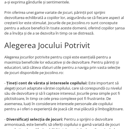
a-și exprima gândurile și sentimentele.
Prin oferirea unei game variate de jocuri, părinții pot sprijini
dezvoltarea echilibrată a copiilor lor, asigurându-se că fiecare aspect al
creșterii lor este stimulat. Jocurile de pe Jocolino.ro sunt concepute
pentru a aduce beneficii în toate aceste domenii, oferind copiilor șansa
de a învăța și de a se dezvolta în timp ce se distrează.
Alegerea Jocului Potrivit
Alegerea jocurilor potrivite pentru copii este esențială pentru a
maximiza beneficiile lor educative și de dezvoltare. Pentru părinți și
educatori, iată câteva sfaturi utile pentru a naviga prin vasta selecție
de jocuri disponibile pe Jocolino.ro:
-
Țineți cont de vârsta și interesele copilului:
Este important să
alegeți jocuri adaptate vârstei copilului, care să corespundă cu nivelul
său de dezvoltare și să îi capteze interesul. Jocurile prea simple pot fi
plictisitoare, în timp ce cele prea complexe pot fi frustrante. De
asemenea, luați în considerare interesele personale ale copilului
pentru a-i oferi o experiență de joacă cât mai plăcută și îmbogățitoare.
-
Diversificați selecția de jocuri:
Pentru a sprijini o dezvoltare
armonioasă, este benefic să oferiți copilului o gamă variată de jocuri