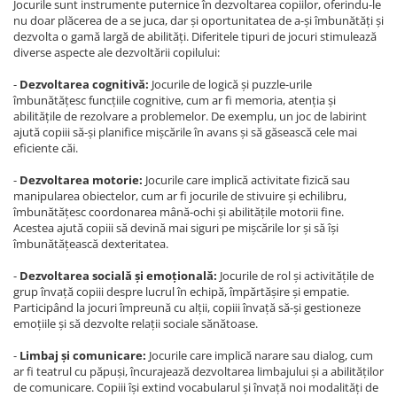
Jocurile sunt instrumente puternice în dezvoltarea copiilor, oferindu-le
nu doar plăcerea de a se juca, dar și oportunitatea de a-și îmbunătăți și
dezvolta o gamă largă de abilități. Diferitele tipuri de jocuri stimulează
diverse aspecte ale dezvoltării copilului:
-
Dezvoltarea cognitivă:
Jocurile de logică și puzzle-urile
îmbunătățesc funcțiile cognitive, cum ar fi memoria, atenția și
abilitățile de rezolvare a problemelor. De exemplu, un joc de labirint
ajută copiii să-și planifice mișcările în avans și să găsească cele mai
eficiente căi.
-
Dezvoltarea motorie:
Jocurile care implică activitate fizică sau
manipularea obiectelor, cum ar fi jocurile de stivuire și echilibru,
îmbunătățesc coordonarea mână-ochi și abilitățile motorii fine.
Acestea ajută copiii să devină mai siguri pe mișcările lor și să își
îmbunătățească dexteritatea.
-
Dezvoltarea socială și emoțională:
Jocurile de rol și activitățile de
grup învață copiii despre lucrul în echipă, împărtășire și empatie.
Participând la jocuri împreună cu alții, copiii învață să-și gestioneze
emoțiile și să dezvolte relații sociale sănătoase.
-
Limbaj și comunicare:
Jocurile care implică narare sau dialog, cum
ar fi teatrul cu păpuși, încurajează dezvoltarea limbajului și a abilităților
de comunicare. Copiii își extind vocabularul și învață noi modalități de