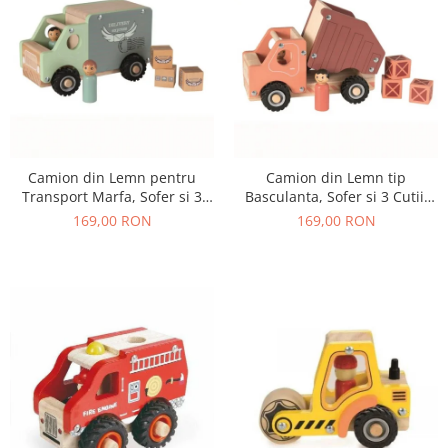
Camion din Lemn pentru
Camion din Lemn tip
Transport Marfa, Sofer si 3
Basculanta, Sofer si 3 Cutii,
Colete, 18+ Luni
18+ Luni
169,00 RON
169,00 RON