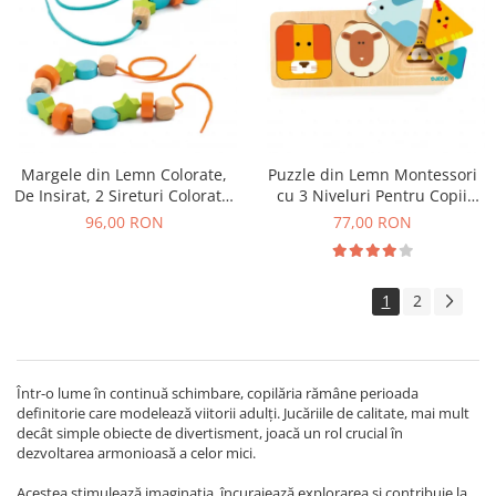
Margele din Lemn Colorate,
Puzzle din Lemn Montessori
De Insirat, 2 Sireturi Colorate,
cu 3 Niveluri Pentru Copii
24 Margele
Mici, Animale si Forme
96,00 RON
77,00 RON
Geometrice, 18+ Luni
1
2
Într-o lume în continuă schimbare, copilăria rămâne perioada
definitorie care modelează viitorii adulți. Jucăriile de calitate, mai mult
decât simple obiecte de divertisment, joacă un rol crucial în
dezvoltarea armonioasă a celor mici.
Acestea stimulează imaginația, încurajează explorarea și contribuie la