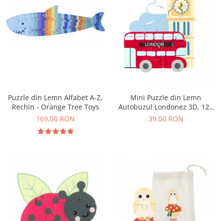
Puzzle din Lemn Alfabet A-Z,
Mini Puzzle din Lemn
Rechin - Orange Tree Toys
Autobuzul Londonez 3D, 12+
Luni, 4 Piese
169,00 RON
39,00 RON