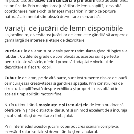
Impactul asupra
dezvoltării senzoriale și motorii
este de asemenea
semnificativ. Prin manipularea jucăriilor de lemn, copiii își dezvoltă
coordonarea mână-ochi și finețea mișcărilor, în timp ce textura
naturală a lemnului stimulează dezvoltarea senzorială.
Variații de jucării de lemn disponibile
La Jocolino.ro, diversitatea jucăriilor de lemn este gândită să acopere o
gamă largă de interese și etape de dezvoltare.
Puzzle-urile
de lemn sunt ideale pentru stimularea gândirii logice și a
răbdării. Cu diferite grade de complexitate, acestea sunt perfecte
pentru toate vârstele, oferind provocări adaptate nivelului de
dezvoltare al fiecărui copil.
Cuburile
de lemn, pe de altă parte, sunt instrumente clasice de joacă
ce încurajează creativitatea și gândirea spațială. Prin construirea de
structuri, copiii învață despre echilibru și proporții, dezvoltând în
același timp abilități motorii fine.
Nu în ultimul rând,
mașinuțele și trenulețele
de lemn nu doar că
oferă ore în șir de distracție, dar sunt și un mod excelent de a încuraja
jocul simbolic și dezvoltarea limbajului.
Prin intermediul acestor jucării, copiii pot crea scenarii complexe,
exersând roluri sociale și dezvoltându-și vocabularul.