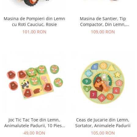
Masina de Pompieri din Lemn
Masina de Santier, Tip
cu Roti Cauciuc, Rosie
Compactor, Din Lemn,
Galbena
101,00 RON
109,00 RON
Joc Tic Tac Toe din Lemn,
Ceas de Jucarie din Lemn,
Animalutele Padurii, 10 Piese
Sortator, Animalele Padurii
in Punga Textila
49,00 RON
105,00 RON