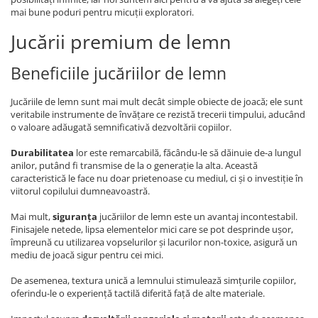
mai bune poduri pentru micuții exploratori.
Jucării premium de lemn
Beneficiile jucăriilor de lemn
Jucăriile de lemn sunt mai mult decât simple obiecte de joacă; ele sunt
veritabile instrumente de învățare ce rezistă trecerii timpului, aducând
o valoare adăugată semnificativă dezvoltării copiilor.
Durabilitatea
lor este remarcabilă, făcându-le să dăinuie de-a lungul
anilor, putând fi transmise de la o generație la alta. Această
caracteristică le face nu doar prietenoase cu mediul, ci și o investiție în
viitorul copilului dumneavoastră.
Mai mult,
siguranța
jucăriilor de lemn este un avantaj incontestabil.
Finisajele netede, lipsa elementelor mici care se pot desprinde ușor,
împreună cu utilizarea vopselurilor și lacurilor non-toxice, asigură un
mediu de joacă sigur pentru cei mici.
De asemenea, textura unică a lemnului stimulează simțurile copiilor,
oferindu-le o experiență tactilă diferită față de alte materiale.