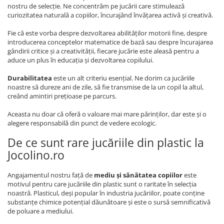
nostru de selecție. Ne concentrăm pe jucării care stimulează
curiozitatea naturală a copiilor, încurajând învățarea activă și creativă.
Fie că este vorba despre dezvoltarea abilităților motorii fine, despre
introducerea conceptelor matematice de bază sau despre încurajarea
gândirii critice și a creativității, fiecare jucărie este aleasă pentru a
aduce un plus în educația și dezvoltarea copilului.
Durabilitatea
este un alt criteriu esențial. Ne dorim ca jucăriile
noastre să dureze ani de zile, să fie transmise de la un copil la altul,
creând amintiri prețioase pe parcurs.
Aceasta nu doar că oferă o valoare mai mare părinților, dar este și o
alegere responsabilă din punct de vedere ecologic.
De ce sunt rare jucăriile din plastic la
Jocolino.ro
Angajamentul nostru față de
mediu și sănătatea copiilor
este
motivul pentru care jucăriile din plastic sunt o raritate în selecția
noastră. Plasticul, deși popular în industria jucăriilor, poate conține
substanțe chimice potențial dăunătoare și este o sursă semnificativă
de poluare a mediului.