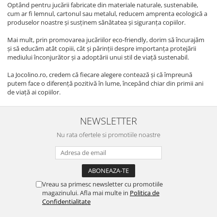
Optând pentru jucării fabricate din materiale naturale, sustenabile,
cum ar fi lemnul, cartonul sau metalul, reducem amprenta ecologică a
produselor noastre și susținem sănătatea și siguranța copiilor.
Mai mult, prin promovarea jucăriilor eco-friendly, dorim să încurajăm
și să educăm atât copiii, cât și părinții despre importanța protejării
mediului înconjurător și a adoptării unui stil de viață sustenabil.
La Jocolino.ro, credem că fiecare alegere contează și că împreună
putem face o diferență pozitivă în lume, începând chiar din primii ani
de viață ai copiilor.
NEWSLETTER
Nu rata ofertele si promotiile noastre
Vreau sa primesc newsletter cu promotiile
magazinului. Afla mai multe in
Politica de
Confidentialitate