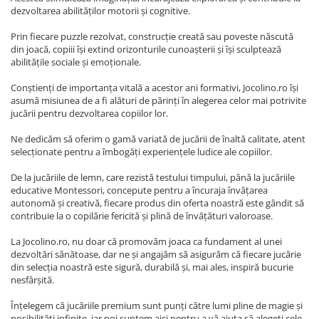
dezvoltarea abilităților motorii și cognitive.
Prin fiecare puzzle rezolvat, construcție creată sau poveste născută
din joacă, copiii își extind orizonturile cunoașterii și își sculptează
abilitățile sociale și emoționale.
Conștienți de importanța vitală a acestor ani formativi, Jocolino.ro își
asumă misiunea de a fi alături de părinți în alegerea celor mai potrivite
jucării pentru dezvoltarea copiilor lor.
Ne dedicăm să oferim o gamă variată de jucării de înaltă calitate, atent
selecționate pentru a îmbogăți experiențele ludice ale copiilor.
De la jucăriile de lemn, care rezistă testului timpului, până la jucăriile
educative Montessori, concepute pentru a încuraja învățarea
autonomă și creativă, fiecare produs din oferta noastră este gândit să
contribuie la o copilărie fericită și plină de învățături valoroase.
La Jocolino.ro, nu doar că promovăm joaca ca fundament al unei
dezvoltări sănătoase, dar ne și angajăm să asigurăm că fiecare jucărie
din selecția noastră este sigură, durabilă și, mai ales, inspiră bucurie
nesfârșită.
Înțelegem că jucăriile premium sunt punți către lumi pline de magie și
posibilități infinite, iar noi suntem aici pentru a vă ajuta să alegeți cele