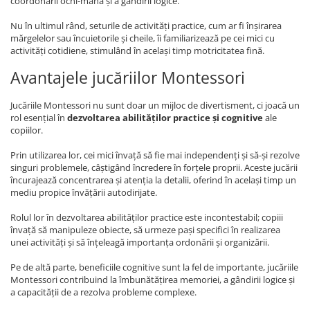
coordonării ochi-mână și a gândirii logice.
Nu în ultimul rând, seturile de activități practice, cum ar fi înșirarea
mărgelelor sau încuietorile și cheile, îi familiarizează pe cei mici cu
activități cotidiene, stimulând în același timp motricitatea fină.
Avantajele jucăriilor Montessori
Jucăriile Montessori nu sunt doar un mijloc de divertisment, ci joacă un
rol esențial în
dezvoltarea abilităților practice și cognitive
ale
copiilor.
Prin utilizarea lor, cei mici învață să fie mai independenți și să-și rezolve
singuri problemele, câștigând încredere în forțele proprii. Aceste jucării
încurajează concentrarea și atenția la detalii, oferind în același timp un
mediu propice învățării autodirijate.
Rolul lor în dezvoltarea abilităților practice este incontestabil; copiii
învață să manipuleze obiecte, să urmeze pași specifici în realizarea
unei activități și să înțeleagă importanța ordonării și organizării.
Pe de altă parte, beneficiile cognitive sunt la fel de importante, jucăriile
Montessori contribuind la îmbunătățirea memoriei, a gândirii logice și
a capacității de a rezolva probleme complexe.