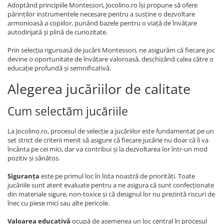
Adoptând principiile Montessori, Jocolino.ro își propune să ofere
părinților instrumentele necesare pentru a susține o dezvoltare
armonioasă a copiilor, punând bazele pentru o viață de învățare
autodirijată și plină de curiozitate.
Prin selecția riguroasă de jucării Montessori, ne asigurăm că fiecare joc
devine o oportunitate de învățare valoroasă, deschizând calea către o
educație profundă și semnificativă.
Alegerea jucăriilor de calitate
Cum selectăm jucăriile
La Jocolino.ro, procesul de selecție a jucăriilor este fundamentat pe un
set strict de criterii menit să asigure că fiecare jucărie nu doar că îi va
încânta pe cei mici, dar va contribui și la dezvoltarea lor într-un mod
pozitiv și sănătos.
Siguranța
este pe primul loc în lista noastră de priorități. Toate
jucăriile sunt atent evaluate pentru a ne asigura că sunt confecționate
din materiale sigure, non-toxice și că designul lor nu prezintă riscuri de
înec cu piese mici sau alte pericole.
Valoarea educativă
ocupă de asemenea un loc central în procesul