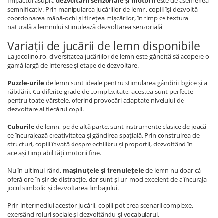
Impactul asupra
dezvoltării senzoriale și motorii
este de asemenea
semnificativ. Prin manipularea jucăriilor de lemn, copiii își dezvoltă
coordonarea mână-ochi și finețea mișcărilor, în timp ce textura
naturală a lemnului stimulează dezvoltarea senzorială.
Variații de jucării de lemn disponibile
La Jocolino.ro, diversitatea jucăriilor de lemn este gândită să acopere o
gamă largă de interese și etape de dezvoltare.
Puzzle-urile
de lemn sunt ideale pentru stimularea gândirii logice și a
răbdării. Cu diferite grade de complexitate, acestea sunt perfecte
pentru toate vârstele, oferind provocări adaptate nivelului de
dezvoltare al fiecărui copil.
Cuburile
de lemn, pe de altă parte, sunt instrumente clasice de joacă
ce încurajează creativitatea și gândirea spațială. Prin construirea de
structuri, copiii învață despre echilibru și proporții, dezvoltând în
același timp abilități motorii fine.
Nu în ultimul rând,
mașinuțele și trenulețele
de lemn nu doar că
oferă ore în șir de distracție, dar sunt și un mod excelent de a încuraja
jocul simbolic și dezvoltarea limbajului.
Prin intermediul acestor jucării, copiii pot crea scenarii complexe,
exersând roluri sociale și dezvoltându-și vocabularul.