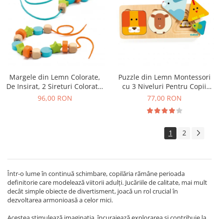
Margele din Lemn Colorate,
Puzzle din Lemn Montessori
De Insirat, 2 Sireturi Colorate,
cu 3 Niveluri Pentru Copii
24 Margele
Mici, Animale si Forme
96,00 RON
77,00 RON
Geometrice, 18+ Luni
1
2
Într-o lume în continuă schimbare, copilăria rămâne perioada
definitorie care modelează viitorii adulți. Jucăriile de calitate, mai mult
decât simple obiecte de divertisment, joacă un rol crucial în
dezvoltarea armonioasă a celor mici.
Acestea stimulează imaginația, încurajează explorarea și contribuie la