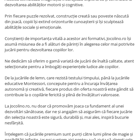
dezvoltarea abilităților motorii și cognitive.
Prin fiecare puzzle rezolvat, construcție creată sau poveste născută
din joacă, copiii își extind orizonturile cunoașterii și își sculptează
abilitățile sociale și emoționale.
Conștienți de importanța vitală a acestor ani formativi, Jocolino.ro își
asumă misiunea de a fi alături de părinți în alegerea celor mai potrivite
jucării pentru dezvoltarea copiilor lor.
Ne dedicăm să oferim o gamă variată de jucării de înaltă calitate, atent
selecționate pentru a îmbogăți experiențele ludice ale copiilor.
De la jucăriile de lemn, care rezistă testului timpului, până la jucăriile
educative Montessori, concepute pentru a încuraja învățarea
autonomă și creativă, fiecare produs din oferta noastră este gândit să
contribuie la o copilărie fericită și plină de învățături valoroase.
La Jocolino.ro, nu doar că promovăm joaca ca fundament al unei
dezvoltări sănătoase, dar ne și angajăm să asigurăm că fiecare jucărie
din selecția noastră este sigură, durabilă și, mai ales, inspiră bucurie
nesfârșită.
Înțelegem că jucăriile premium sunt punți către lumi pline de magie și
posibilități infinite, iar noi suntem aici pentru a vă ajuta să alegeți cele