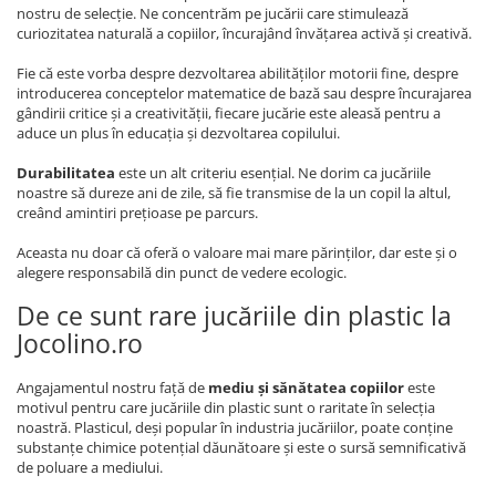
nostru de selecție. Ne concentrăm pe jucării care stimulează
curiozitatea naturală a copiilor, încurajând învățarea activă și creativă.
Fie că este vorba despre dezvoltarea abilităților motorii fine, despre
introducerea conceptelor matematice de bază sau despre încurajarea
gândirii critice și a creativității, fiecare jucărie este aleasă pentru a
aduce un plus în educația și dezvoltarea copilului.
Durabilitatea
este un alt criteriu esențial. Ne dorim ca jucăriile
noastre să dureze ani de zile, să fie transmise de la un copil la altul,
creând amintiri prețioase pe parcurs.
Aceasta nu doar că oferă o valoare mai mare părinților, dar este și o
alegere responsabilă din punct de vedere ecologic.
De ce sunt rare jucăriile din plastic la
Jocolino.ro
Angajamentul nostru față de
mediu și sănătatea copiilor
este
motivul pentru care jucăriile din plastic sunt o raritate în selecția
noastră. Plasticul, deși popular în industria jucăriilor, poate conține
substanțe chimice potențial dăunătoare și este o sursă semnificativă
de poluare a mediului.