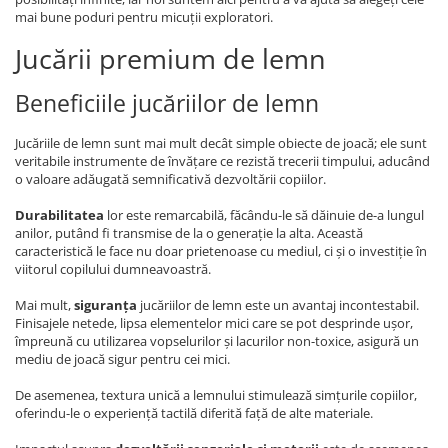
mai bune poduri pentru micuții exploratori.
Jucării premium de lemn
Beneficiile jucăriilor de lemn
Jucăriile de lemn sunt mai mult decât simple obiecte de joacă; ele sunt
veritabile instrumente de învățare ce rezistă trecerii timpului, aducând
o valoare adăugată semnificativă dezvoltării copiilor.
Durabilitatea
lor este remarcabilă, făcându-le să dăinuie de-a lungul
anilor, putând fi transmise de la o generație la alta. Această
caracteristică le face nu doar prietenoase cu mediul, ci și o investiție în
viitorul copilului dumneavoastră.
Mai mult,
siguranța
jucăriilor de lemn este un avantaj incontestabil.
Finisajele netede, lipsa elementelor mici care se pot desprinde ușor,
împreună cu utilizarea vopselurilor și lacurilor non-toxice, asigură un
mediu de joacă sigur pentru cei mici.
De asemenea, textura unică a lemnului stimulează simțurile copiilor,
oferindu-le o experiență tactilă diferită față de alte materiale.