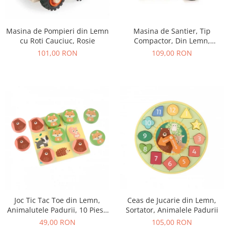
Masina de Pompieri din Lemn
Masina de Santier, Tip
cu Roti Cauciuc, Rosie
Compactor, Din Lemn,
Galbena
101,00 RON
109,00 RON
Joc Tic Tac Toe din Lemn,
Ceas de Jucarie din Lemn,
Animalutele Padurii, 10 Piese
Sortator, Animalele Padurii
in Punga Textila
49,00 RON
105,00 RON