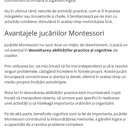
coordonării ochi-mână și a gândirii logice.
Nu în ultimul rând, seturile de activități practice, cum ar fi înșirarea
mărgelelor sau încuietorile și cheile, îi familiarizează pe cei mici cu
activități cotidiene, stimulând în același timp motricitatea fină.
Avantajele jucăriilor Montessori
Jucăriile Montessori nu sunt doar un mijloc de divertisment, ci joacă un
rol esențial în
dezvoltarea abilităților practice și cognitive
ale
copiilor.
Prin utilizarea lor, cei mici învață să fie mai independenți și să-și rezolve
singuri problemele, câștigând încredere în forțele proprii. Aceste jucării
încurajează concentrarea și atenția la detalii, oferind în același timp un
mediu propice învățării autodirijate.
Rolul lor în dezvoltarea abilităților practice este incontestabil; copiii
învață să manipuleze obiecte, să urmeze pași specifici în realizarea
unei activități și să înțeleagă importanța ordonării și organizării.
Pe de altă parte, beneficiile cognitive sunt la fel de importante, jucăriile
Montessori contribuind la îmbunătățirea memoriei, a gândirii logice și
a capacității de a rezolva probleme complexe.