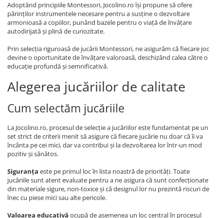
Adoptând principiile Montessori, Jocolino.ro își propune să ofere
părinților instrumentele necesare pentru a susține o dezvoltare
armonioasă a copiilor, punând bazele pentru o viață de învățare
autodirijată și plină de curiozitate.
Prin selecția riguroasă de jucării Montessori, ne asigurăm că fiecare joc
devine o oportunitate de învățare valoroasă, deschizând calea către o
educație profundă și semnificativă.
Alegerea jucăriilor de calitate
Cum selectăm jucăriile
La Jocolino.ro, procesul de selecție a jucăriilor este fundamentat pe un
set strict de criterii menit să asigure că fiecare jucărie nu doar că îi va
încânta pe cei mici, dar va contribui și la dezvoltarea lor într-un mod
pozitiv și sănătos.
Siguranța
este pe primul loc în lista noastră de priorități. Toate
jucăriile sunt atent evaluate pentru a ne asigura că sunt confecționate
din materiale sigure, non-toxice și că designul lor nu prezintă riscuri de
înec cu piese mici sau alte pericole.
Valoarea educativă
ocupă de asemenea un loc central în procesul