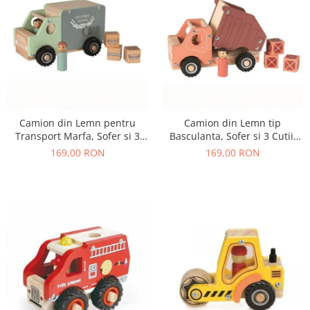
Camion din Lemn pentru
Camion din Lemn tip
Transport Marfa, Sofer si 3
Basculanta, Sofer si 3 Cutii,
Colete, 18+ Luni
18+ Luni
169,00 RON
169,00 RON