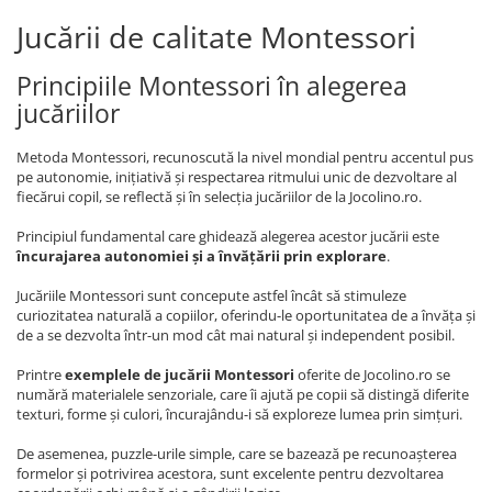
Jucării de calitate Montessori
Principiile Montessori în alegerea
jucăriilor
Metoda Montessori, recunoscută la nivel mondial pentru accentul pus
pe autonomie, inițiativă și respectarea ritmului unic de dezvoltare al
fiecărui copil, se reflectă și în selecția jucăriilor de la Jocolino.ro.
Principiul fundamental care ghidează alegerea acestor jucării este
încurajarea autonomiei și a învățării prin explorare
.
Jucăriile Montessori sunt concepute astfel încât să stimuleze
curiozitatea naturală a copiilor, oferindu-le oportunitatea de a învăța și
de a se dezvolta într-un mod cât mai natural și independent posibil.
Printre
exemplele de jucării Montessori
oferite de Jocolino.ro se
numără materialele senzoriale, care îi ajută pe copii să distingă diferite
texturi, forme și culori, încurajându-i să exploreze lumea prin simțuri.
De asemenea, puzzle-urile simple, care se bazează pe recunoașterea
formelor și potrivirea acestora, sunt excelente pentru dezvoltarea