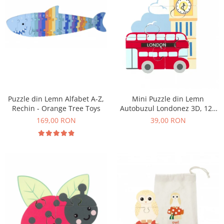
Puzzle din Lemn Alfabet A-Z,
Mini Puzzle din Lemn
Rechin - Orange Tree Toys
Autobuzul Londonez 3D, 12+
Luni, 4 Piese
169,00 RON
39,00 RON