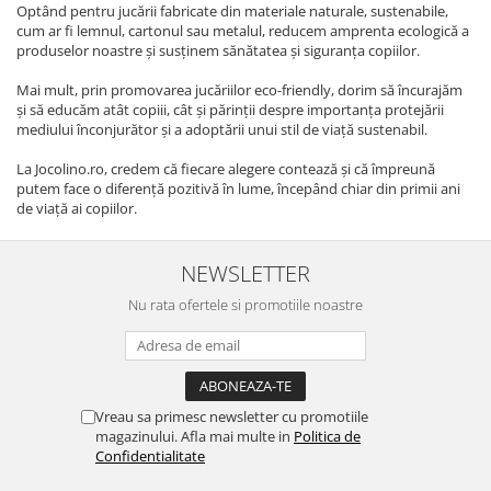
Optând pentru jucării fabricate din materiale naturale, sustenabile,
cum ar fi lemnul, cartonul sau metalul, reducem amprenta ecologică a
produselor noastre și susținem sănătatea și siguranța copiilor.
Mai mult, prin promovarea jucăriilor eco-friendly, dorim să încurajăm
și să educăm atât copiii, cât și părinții despre importanța protejării
mediului înconjurător și a adoptării unui stil de viață sustenabil.
La Jocolino.ro, credem că fiecare alegere contează și că împreună
putem face o diferență pozitivă în lume, începând chiar din primii ani
de viață ai copiilor.
NEWSLETTER
Nu rata ofertele si promotiile noastre
Vreau sa primesc newsletter cu promotiile
magazinului. Afla mai multe in
Politica de
Confidentialitate