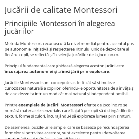
Jucării de calitate Montessori
Principiile Montessori în alegerea
jucăriilor
Metoda Montessori, recunoscută la nivel mondial pentru accentul pus
pe autonomie, inițiativă și respectarea ritmului unic de dezvoltare al
fiecărui copil, se reflectă și în selecția jucăriilor de la Jocolino.ro.
Principiul fundamental care ghidează alegerea acestor jucării este
încurajarea autonomiei și a învățării prin explorare
.
Jucăriile Montessori sunt concepute astfel încât să stimuleze
curiozitatea naturală a copiilor, oferindu-le oportunitatea de a învăța și
de a se dezvolta într-un mod cât mai natural și independent posibil.
Printre
exemplele de jucării Montessori
oferite de Jocolino.ro se
numără materialele senzoriale, care îi ajută pe copii să distingă diferite
texturi, forme și culori, încurajându-i să exploreze lumea prin simțuri.
De asemenea, puzzle-urile simple, care se bazează pe recunoașterea
formelor și potrivirea acestora, sunt excelente pentru dezvoltarea
coordonării ochi-mână și a gândirii logice.