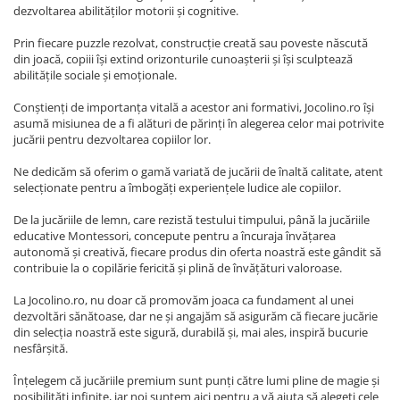
dezvoltarea abilităților motorii și cognitive.
Prin fiecare puzzle rezolvat, construcție creată sau poveste născută
din joacă, copiii își extind orizonturile cunoașterii și își sculptează
abilitățile sociale și emoționale.
Conștienți de importanța vitală a acestor ani formativi, Jocolino.ro își
asumă misiunea de a fi alături de părinți în alegerea celor mai potrivite
jucării pentru dezvoltarea copiilor lor.
Ne dedicăm să oferim o gamă variată de jucării de înaltă calitate, atent
selecționate pentru a îmbogăți experiențele ludice ale copiilor.
De la jucăriile de lemn, care rezistă testului timpului, până la jucăriile
educative Montessori, concepute pentru a încuraja învățarea
autonomă și creativă, fiecare produs din oferta noastră este gândit să
contribuie la o copilărie fericită și plină de învățături valoroase.
La Jocolino.ro, nu doar că promovăm joaca ca fundament al unei
dezvoltări sănătoase, dar ne și angajăm să asigurăm că fiecare jucărie
din selecția noastră este sigură, durabilă și, mai ales, inspiră bucurie
nesfârșită.
Înțelegem că jucăriile premium sunt punți către lumi pline de magie și
posibilități infinite, iar noi suntem aici pentru a vă ajuta să alegeți cele