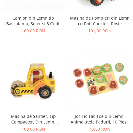
Camion din Lemn tip
Masina de Pompieri din Lemn
Basculanta, Sofer si 3 Cutii,
cu Roti Cauciuc, Rosie
18+ Luni
169,00 RON
101,00 RON
Masina de Santier, Tip
Joc Tic Tac Toe din Lemn,
Compactor, Din Lemn,
Animalutele Padurii, 10 Piese
Galbena
in Punga Textila
109,00 RON
49,00 RON