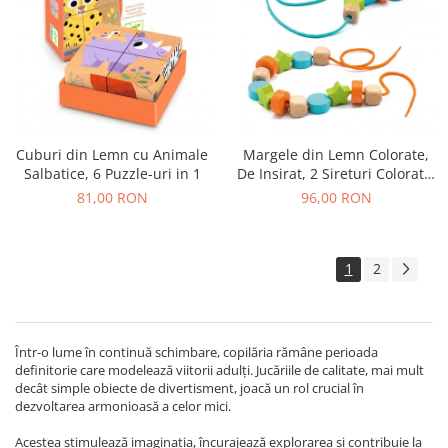
Cuburi din Lemn cu Animale
Margele din Lemn Colorate,
Salbatice, 6 Puzzle-uri in 1
De Insirat, 2 Sireturi Colorate,
24 Margele
81,00 RON
96,00 RON
1
2
Într-o lume în continuă schimbare, copilăria rămâne perioada
definitorie care modelează viitorii adulți. Jucăriile de calitate, mai mult
decât simple obiecte de divertisment, joacă un rol crucial în
dezvoltarea armonioasă a celor mici.
Acestea stimulează imaginația, încurajează explorarea și contribuie la