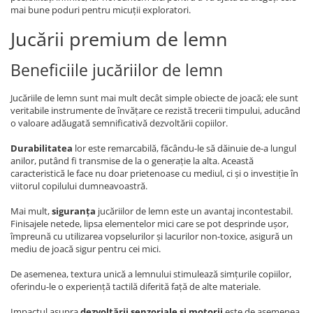
mai bune poduri pentru micuții exploratori.
Jucării premium de lemn
Beneficiile jucăriilor de lemn
Jucăriile de lemn sunt mai mult decât simple obiecte de joacă; ele sunt
veritabile instrumente de învățare ce rezistă trecerii timpului, aducând
o valoare adăugată semnificativă dezvoltării copiilor.
Durabilitatea
lor este remarcabilă, făcându-le să dăinuie de-a lungul
anilor, putând fi transmise de la o generație la alta. Această
caracteristică le face nu doar prietenoase cu mediul, ci și o investiție în
viitorul copilului dumneavoastră.
Mai mult,
siguranța
jucăriilor de lemn este un avantaj incontestabil.
Finisajele netede, lipsa elementelor mici care se pot desprinde ușor,
împreună cu utilizarea vopselurilor și lacurilor non-toxice, asigură un
mediu de joacă sigur pentru cei mici.
De asemenea, textura unică a lemnului stimulează simțurile copiilor,
oferindu-le o experiență tactilă diferită față de alte materiale.
Impactul asupra
dezvoltării senzoriale și motorii
este de asemenea