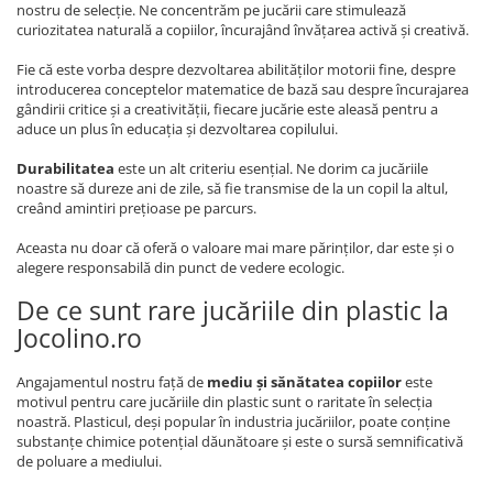
nostru de selecție. Ne concentrăm pe jucării care stimulează
curiozitatea naturală a copiilor, încurajând învățarea activă și creativă.
Fie că este vorba despre dezvoltarea abilităților motorii fine, despre
introducerea conceptelor matematice de bază sau despre încurajarea
gândirii critice și a creativității, fiecare jucărie este aleasă pentru a
aduce un plus în educația și dezvoltarea copilului.
Durabilitatea
este un alt criteriu esențial. Ne dorim ca jucăriile
noastre să dureze ani de zile, să fie transmise de la un copil la altul,
creând amintiri prețioase pe parcurs.
Aceasta nu doar că oferă o valoare mai mare părinților, dar este și o
alegere responsabilă din punct de vedere ecologic.
De ce sunt rare jucăriile din plastic la
Jocolino.ro
Angajamentul nostru față de
mediu și sănătatea copiilor
este
motivul pentru care jucăriile din plastic sunt o raritate în selecția
noastră. Plasticul, deși popular în industria jucăriilor, poate conține
substanțe chimice potențial dăunătoare și este o sursă semnificativă
de poluare a mediului.