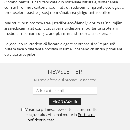
Optând pentru jucării fabricate din materiale naturale, sustenabile,
cum ar fi lemnul, cartonul sau metalul, reducem amprenta ecologică a
produselor noastre și susținem sănătatea și siguranța copiilor.
Mai mult, prin promovarea jucăriilor eco-friendly, dorim să încurajăm
și să educăm atât copiii, cât și părinții despre importanța protejării
mediului înconjurător și a adoptării unui stil de viață sustenabil.
La Jocolino.ro, credem că fiecare alegere contează și că împreună
putem face o diferență pozitivă în lume, începând chiar din primii ani
de viață ai copiilor.
NEWSLETTER
Nu rata ofertele si promotiile noastre
Vreau sa primesc newsletter cu promotiile
magazinului. Afla mai multe in
Politica de
Confidentialitate