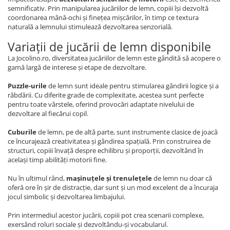
semnificativ. Prin manipularea jucăriilor de lemn, copiii își dezvoltă
coordonarea mână-ochi și finețea mișcărilor, în timp ce textura
naturală a lemnului stimulează dezvoltarea senzorială.
Variații de jucării de lemn disponibile
La Jocolino.ro, diversitatea jucăriilor de lemn este gândită să acopere o
gamă largă de interese și etape de dezvoltare.
Puzzle-urile
de lemn sunt ideale pentru stimularea gândirii logice și a
răbdării. Cu diferite grade de complexitate, acestea sunt perfecte
pentru toate vârstele, oferind provocări adaptate nivelului de
dezvoltare al fiecărui copil.
Cuburile
de lemn, pe de altă parte, sunt instrumente clasice de joacă
ce încurajează creativitatea și gândirea spațială. Prin construirea de
structuri, copiii învață despre echilibru și proporții, dezvoltând în
același timp abilități motorii fine.
Nu în ultimul rând,
mașinuțele și trenulețele
de lemn nu doar că
oferă ore în șir de distracție, dar sunt și un mod excelent de a încuraja
jocul simbolic și dezvoltarea limbajului.
Prin intermediul acestor jucării, copiii pot crea scenarii complexe,
exersând roluri sociale și dezvoltându-și vocabularul.