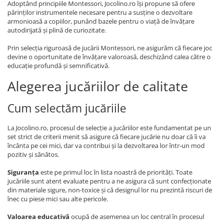
Adoptând principiile Montessori, Jocolino.ro își propune să ofere
părinților instrumentele necesare pentru a susține o dezvoltare
armonioasă a copiilor, punând bazele pentru o viață de învățare
autodirijată și plină de curiozitate.
Prin selecția riguroasă de jucării Montessori, ne asigurăm că fiecare joc
devine o oportunitate de învățare valoroasă, deschizând calea către o
educație profundă și semnificativă.
Alegerea jucăriilor de calitate
Cum selectăm jucăriile
La Jocolino.ro, procesul de selecție a jucăriilor este fundamentat pe un
set strict de criterii menit să asigure că fiecare jucărie nu doar că îi va
încânta pe cei mici, dar va contribui și la dezvoltarea lor într-un mod
pozitiv și sănătos.
Siguranța
este pe primul loc în lista noastră de priorități. Toate
jucăriile sunt atent evaluate pentru a ne asigura că sunt confecționate
din materiale sigure, non-toxice și că designul lor nu prezintă riscuri de
înec cu piese mici sau alte pericole.
Valoarea educativă
ocupă de asemenea un loc central în procesul