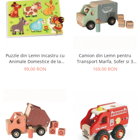
Puzzle din Lemn Incastru cu
Camion din Lemn pentru
Animale Domestice de la
Transport Marfa, Sofer si 3
Ferma, 12 Piese
Colete, 18+ Luni
99,00 RON
169,00 RON