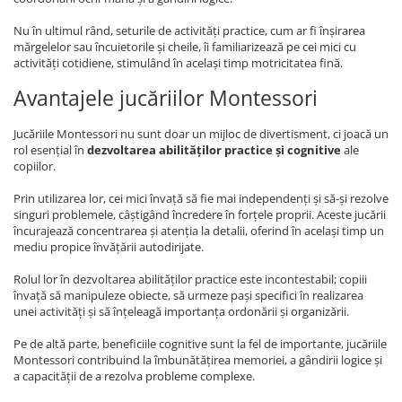
Nu în ultimul rând, seturile de activități practice, cum ar fi înșirarea
mărgelelor sau încuietorile și cheile, îi familiarizează pe cei mici cu
activități cotidiene, stimulând în același timp motricitatea fină.
Avantajele jucăriilor Montessori
Jucăriile Montessori nu sunt doar un mijloc de divertisment, ci joacă un
rol esențial în
dezvoltarea abilităților practice și cognitive
ale
copiilor.
Prin utilizarea lor, cei mici învață să fie mai independenți și să-și rezolve
singuri problemele, câștigând încredere în forțele proprii. Aceste jucării
încurajează concentrarea și atenția la detalii, oferind în același timp un
mediu propice învățării autodirijate.
Rolul lor în dezvoltarea abilităților practice este incontestabil; copiii
învață să manipuleze obiecte, să urmeze pași specifici în realizarea
unei activități și să înțeleagă importanța ordonării și organizării.
Pe de altă parte, beneficiile cognitive sunt la fel de importante, jucăriile
Montessori contribuind la îmbunătățirea memoriei, a gândirii logice și
a capacității de a rezolva probleme complexe.