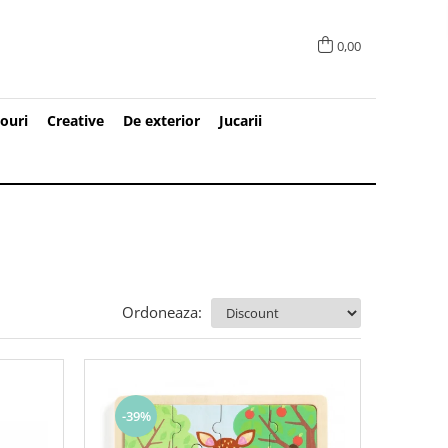
0,00
ouri
Creative
De exterior
Jucarii
Ordoneaza:
-39%