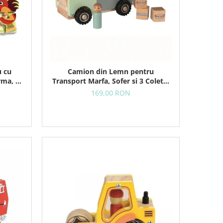
u cu
Camion din Lemn pentru
rma, 12
Transport Marfa, Sofer si 3 Colete,
18+ Luni
169,00 RON