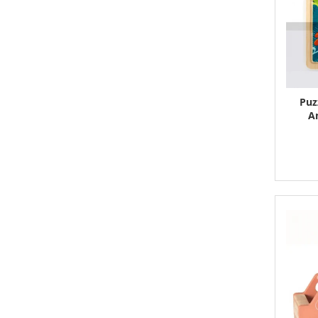
Puz
An