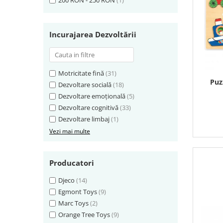
200 RON - 250 RON
(1)
Incurajarea Dezvoltării
Motricitate fină
(31)
Puz
Dezvoltare socială
(18)
Dezvoltare emoțională
(5)
Dezvoltare cognitivă
(33)
Dezvoltare limbaj
(1)
Vezi mai multe
Producatori
Djeco
(14)
Egmont Toys
(9)
Marc Toys
(2)
Orange Tree Toys
(9)