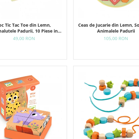
oc Tic Tac Toe din Lemn,
Ceas de Jucarie din Lemn, So
alutele Padurii, 10 Piese in
Animalele Padurii
Punga Textila
49,00 RON
105,00 RON