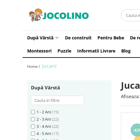
După Vârstă
1 - 2 Ani
După Vârstă
De construit
Pentru Bebe
De r
2 - 3 Ani
Montessori
Puzzle
Informatii Livrare
Blog
3 - 4 Ani
4 - 5 Ani
Jucarii
Home /
5 - 6 Ani
6 - 7 Ani
Juca
După Vârstă
7 - 8 Ani
Afiseaza:
8 - 9 Ani
9+ Ani
1 - 2 Ani
(15)
2 - 3 Ani
(22)
3 - 4 Ani
(22)
-42
4 - 5 Ani
(17)