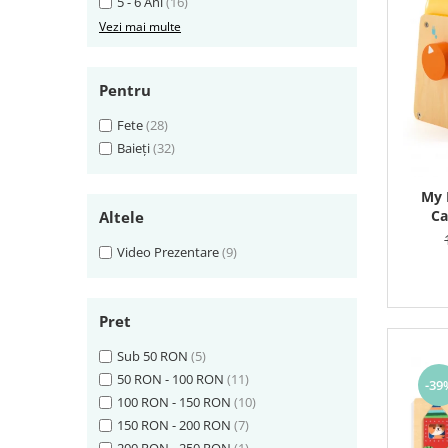
5 - 6 Ani
(16)
Vezi mai multe
Pentru
Fete
(28)
Baieți
(32)
My 
Ca
Altele
Video Prezentare
(9)
Pret
Sub 50 RON
(5)
50 RON - 100 RON
(11)
-39
100 RON - 150 RON
(10)
150 RON - 200 RON
(7)