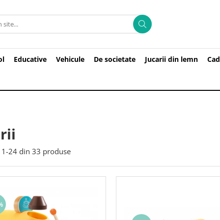
ol
Educative
Vehicule
De societate
Jucarii din lemn
Cad
rii
1-
24
din
33
produse
%