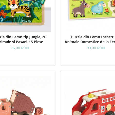
zle din Lemn tip Jungla, cu
Puzzle din Lemn Incastr
imale si Pasari, 15 Piese
Animale Domestice de la Fe
Piese
76,00 RON
99,00 RON