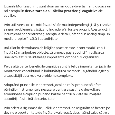
Jucăriile Montessori nu sunt doar un mijloc de divertisment, ci joacă un
rol esențial în
dezvoltarea abilităților practice și cognitive
ale
copiilor.
Prin utilizarea lor, cei mici învață să fie mai independenți și să-și rezolve
singuri problemele, câștigând încredere în forțele proprii. Aceste jucării
încurajează concentrarea și atenția la detalii, oferind în același timp un
mediu propice învățării autodirijate.
Rolul lor în dezvoltarea abilităților practice este incontestabil; copiii
învață să manipuleze obiecte, să urmeze pași specifici în realizarea
unei activități și să înțeleagă importanța ordonării și organizării.
Pe de altă parte, beneficiile cognitive sunt la fel de importante, jucăriile
Montessori contribuind la îmbunătățirea memoriei, a gândirii logice și
a capacității de a rezolva probleme complexe.
Adoptând principiile Montessori, Jocolino.ro își propune să ofere
părinților instrumentele necesare pentru a susține o dezvoltare
armonioasă a copiilor, punând bazele pentru o viață de învățare
autodirijată și plină de curiozitate.
Prin selecția riguroasă de jucării Montessori, ne asigurăm că fiecare joc
devine o oportunitate de învățare valoroasă, deschizând calea către o