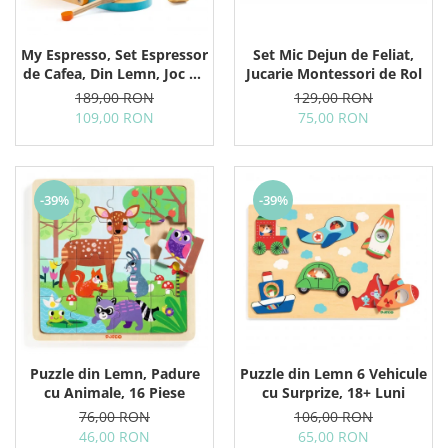
My Espresso, Set Espressor
Set Mic Dejun de Feliat,
de Cafea, Din Lemn, Joc de
Jucarie Montessori de Rol
Rol
189,00 RON
129,00 RON
109,00 RON
75,00 RON
-39%
-39%
Puzzle din Lemn, Padure
Puzzle din Lemn 6 Vehicule
cu Animale, 16 Piese
cu Surprize, 18+ Luni
76,00 RON
106,00 RON
46,00 RON
65,00 RON