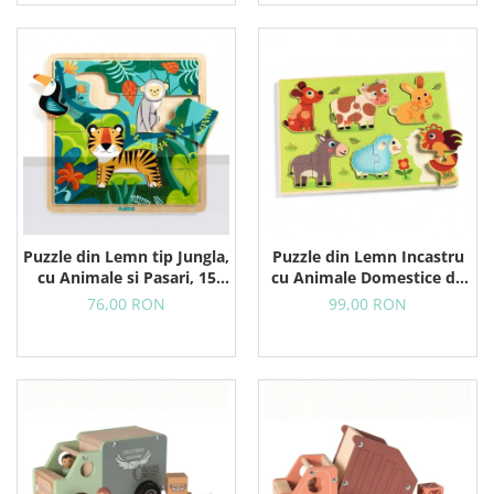
Puzzle din Lemn tip Jungla,
Puzzle din Lemn Incastru
cu Animale si Pasari, 15
cu Animale Domestice de
Piese
la Ferma, 12 Piese
76,00 RON
99,00 RON