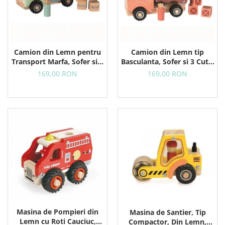
Camion din Lemn pentru
Camion din Lemn tip
Transport Marfa, Sofer si 3
Basculanta, Sofer si 3 Cutii,
Colete, 18+ Luni
18+ Luni
169,00 RON
169,00 RON
Masina de Pompieri din
Masina de Santier, Tip
Lemn cu Roti Cauciuc,
Compactor, Din Lemn,