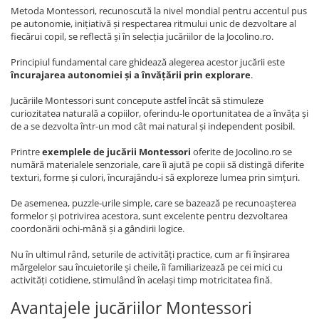
Metoda Montessori, recunoscută la nivel mondial pentru accentul pus
pe autonomie, inițiativă și respectarea ritmului unic de dezvoltare al
fiecărui copil, se reflectă și în selecția jucăriilor de la Jocolino.ro.
Principiul fundamental care ghidează alegerea acestor jucării este
încurajarea autonomiei și a învățării prin explorare
.
Jucăriile Montessori sunt concepute astfel încât să stimuleze
curiozitatea naturală a copiilor, oferindu-le oportunitatea de a învăța și
de a se dezvolta într-un mod cât mai natural și independent posibil.
Printre
exemplele de jucării Montessori
oferite de Jocolino.ro se
numără materialele senzoriale, care îi ajută pe copii să distingă diferite
texturi, forme și culori, încurajându-i să exploreze lumea prin simțuri.
De asemenea, puzzle-urile simple, care se bazează pe recunoașterea
formelor și potrivirea acestora, sunt excelente pentru dezvoltarea
coordonării ochi-mână și a gândirii logice.
Nu în ultimul rând, seturile de activități practice, cum ar fi înșirarea
mărgelelor sau încuietorile și cheile, îi familiarizează pe cei mici cu
activități cotidiene, stimulând în același timp motricitatea fină.
Avantajele jucăriilor Montessori