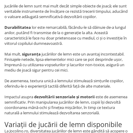
Jucăriile de lemn sunt mai mult decât simple obiecte de joacă; ele sunt
veritabile instrumente de învățare ce rezistă trecerii timpului, aducând
o valoare adăugată semnificativă dezvoltării copiilor.
Durabilitatea
lor este remarcabilă, făcându-le să dăinuie de-a lungul
anilor, putând fi transmise de la o generație la alta. Această
caracteristică le face nu doar prietenoase cu mediul, ci și o investiție în
viitorul copilului dumneavoastră.
Mai mult,
siguranța
jucăriilor de lemn este un avantaj incontestabil.
Finisajele netede, lipsa elementelor mici care se pot desprinde ușor,
împreună cu utilizarea vopselurilor și lacurilor non-toxice, asigură un
mediu de joacă sigur pentru cei mici.
De asemenea, textura unică a lemnului stimulează simțurile copiilor,
oferindu-le o experiență tactilă diferită față de alte materiale.
Impactul asupra
dezvoltării senzoriale și motorii
este de asemenea
semnificativ. Prin manipularea jucăriilor de lemn, copiii își dezvoltă
coordonarea mână-ochi și finețea mișcărilor, în timp ce textura
naturală a lemnului stimulează dezvoltarea senzorială.
Variații de jucării de lemn disponibile
La Jocolino.ro, diversitatea jucăriilor de lemn este gândită să acopere o