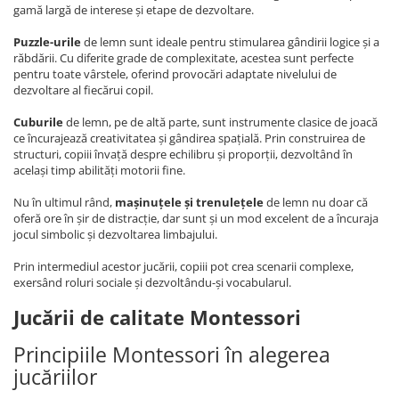
gamă largă de interese și etape de dezvoltare.
Puzzle-urile
de lemn sunt ideale pentru stimularea gândirii logice și a
răbdării. Cu diferite grade de complexitate, acestea sunt perfecte
pentru toate vârstele, oferind provocări adaptate nivelului de
dezvoltare al fiecărui copil.
Cuburile
de lemn, pe de altă parte, sunt instrumente clasice de joacă
ce încurajează creativitatea și gândirea spațială. Prin construirea de
structuri, copiii învață despre echilibru și proporții, dezvoltând în
același timp abilități motorii fine.
Nu în ultimul rând,
mașinuțele și trenulețele
de lemn nu doar că
oferă ore în șir de distracție, dar sunt și un mod excelent de a încuraja
jocul simbolic și dezvoltarea limbajului.
Prin intermediul acestor jucării, copiii pot crea scenarii complexe,
exersând roluri sociale și dezvoltându-și vocabularul.
Jucării de calitate Montessori
Principiile Montessori în alegerea
jucăriilor