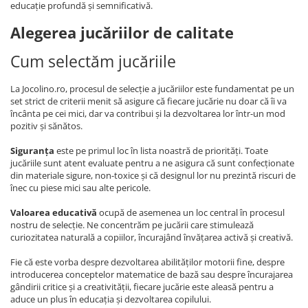
educație profundă și semnificativă.
Alegerea jucăriilor de calitate
Cum selectăm jucăriile
La Jocolino.ro, procesul de selecție a jucăriilor este fundamentat pe un
set strict de criterii menit să asigure că fiecare jucărie nu doar că îi va
încânta pe cei mici, dar va contribui și la dezvoltarea lor într-un mod
pozitiv și sănătos.
Siguranța
este pe primul loc în lista noastră de priorități. Toate
jucăriile sunt atent evaluate pentru a ne asigura că sunt confecționate
din materiale sigure, non-toxice și că designul lor nu prezintă riscuri de
înec cu piese mici sau alte pericole.
Valoarea educativă
ocupă de asemenea un loc central în procesul
nostru de selecție. Ne concentrăm pe jucării care stimulează
curiozitatea naturală a copiilor, încurajând învățarea activă și creativă.
Fie că este vorba despre dezvoltarea abilităților motorii fine, despre
introducerea conceptelor matematice de bază sau despre încurajarea
gândirii critice și a creativității, fiecare jucărie este aleasă pentru a
aduce un plus în educația și dezvoltarea copilului.