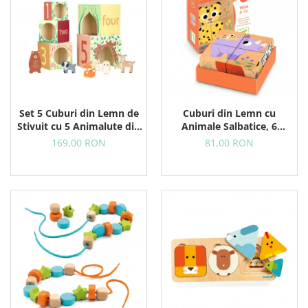
Set 5 Cuburi din Lemn de
Cuburi din Lemn cu
Stivuit cu 5 Animalute din
Animale Salbatice, 6
Padure
Puzzle-uri in 1
169,00 RON
81,00 RON