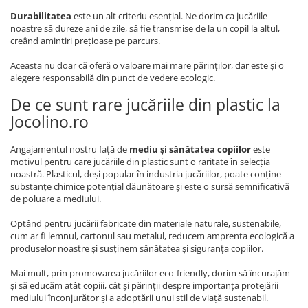
Durabilitatea
este un alt criteriu esențial. Ne dorim ca jucăriile
noastre să dureze ani de zile, să fie transmise de la un copil la altul,
creând amintiri prețioase pe parcurs.
Aceasta nu doar că oferă o valoare mai mare părinților, dar este și o
alegere responsabilă din punct de vedere ecologic.
De ce sunt rare jucăriile din plastic la
Jocolino.ro
Angajamentul nostru față de
mediu și sănătatea copiilor
este
motivul pentru care jucăriile din plastic sunt o raritate în selecția
noastră. Plasticul, deși popular în industria jucăriilor, poate conține
substanțe chimice potențial dăunătoare și este o sursă semnificativă
de poluare a mediului.
Optând pentru jucării fabricate din materiale naturale, sustenabile,
cum ar fi lemnul, cartonul sau metalul, reducem amprenta ecologică a
produselor noastre și susținem sănătatea și siguranța copiilor.
Mai mult, prin promovarea jucăriilor eco-friendly, dorim să încurajăm
și să educăm atât copiii, cât și părinții despre importanța protejării
mediului înconjurător și a adoptării unui stil de viață sustenabil.