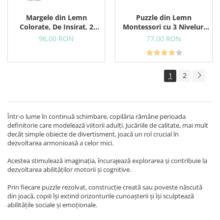
Margele din Lemn
Puzzle din Lemn
Colorate, De Insirat, 2
Montessori cu 3 Niveluri
Sireturi Colorate, 24
Pentru Copii Mici, Animale
96,00 RON
77,00 RON
Margele
si Forme Geometrice, 18+
Luni
1
2
Într-o lume în continuă schimbare, copilăria rămâne perioada
definitorie care modelează viitorii adulți. Jucăriile de calitate, mai mult
decât simple obiecte de divertisment, joacă un rol crucial în
dezvoltarea armonioasă a celor mici.
Acestea stimulează imaginația, încurajează explorarea și contribuie la
dezvoltarea abilităților motorii și cognitive.
Prin fiecare puzzle rezolvat, construcție creată sau poveste născută
din joacă, copiii își extind orizonturile cunoașterii și își sculptează
abilitățile sociale și emoționale.