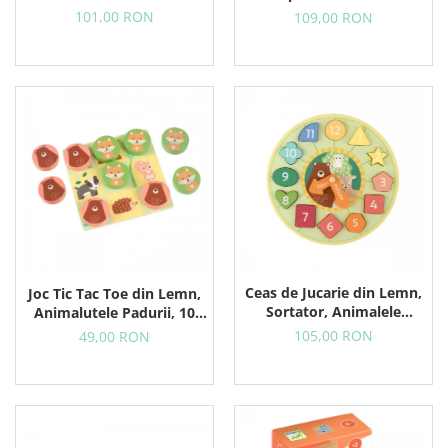
Rosie
Galbena
101,00 RON
109,00 RON
Ceas de Jucarie din Lemn,
Joc Tic Tac Toe din Lemn,
Sortator, Animalele
Animalutele Padurii, 10
Padurii
Piese in Punga Textila
105,00 RON
49,00 RON