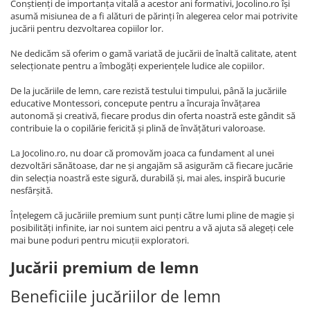
Conștienți de importanța vitală a acestor ani formativi, Jocolino.ro își
asumă misiunea de a fi alături de părinți în alegerea celor mai potrivite
jucării pentru dezvoltarea copiilor lor.
Ne dedicăm să oferim o gamă variată de jucării de înaltă calitate, atent
selecționate pentru a îmbogăți experiențele ludice ale copiilor.
De la jucăriile de lemn, care rezistă testului timpului, până la jucăriile
educative Montessori, concepute pentru a încuraja învățarea
autonomă și creativă, fiecare produs din oferta noastră este gândit să
contribuie la o copilărie fericită și plină de învățături valoroase.
La Jocolino.ro, nu doar că promovăm joaca ca fundament al unei
dezvoltări sănătoase, dar ne și angajăm să asigurăm că fiecare jucărie
din selecția noastră este sigură, durabilă și, mai ales, inspiră bucurie
nesfârșită.
Înțelegem că jucăriile premium sunt punți către lumi pline de magie și
posibilități infinite, iar noi suntem aici pentru a vă ajuta să alegeți cele
mai bune poduri pentru micuții exploratori.
Jucării premium de lemn
Beneficiile jucăriilor de lemn