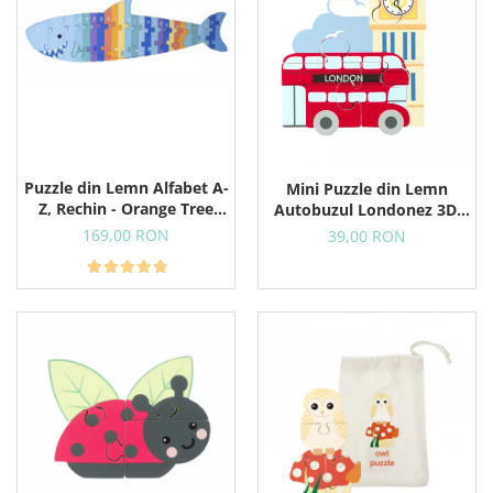
Puzzle din Lemn Alfabet A-
Mini Puzzle din Lemn
Z, Rechin - Orange Tree
Autobuzul Londonez 3D,
Toys
12+ Luni, 4 Piese
169,00 RON
39,00 RON