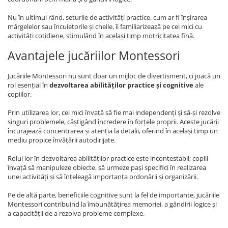
Nu în ultimul rând, seturile de activități practice, cum ar fi înșirarea
mărgelelor sau încuietorile și cheile, îi familiarizează pe cei mici cu
activități cotidiene, stimulând în același timp motricitatea fină.
Avantajele jucăriilor Montessori
Jucăriile Montessori nu sunt doar un mijloc de divertisment, ci joacă un
rol esențial în
dezvoltarea abilităților practice și cognitive
ale
copiilor.
Prin utilizarea lor, cei mici învață să fie mai independenți și să-și rezolve
singuri problemele, câștigând încredere în forțele proprii. Aceste jucării
încurajează concentrarea și atenția la detalii, oferind în același timp un
mediu propice învățării autodirijate.
Rolul lor în dezvoltarea abilităților practice este incontestabil; copiii
învață să manipuleze obiecte, să urmeze pași specifici în realizarea
unei activități și să înțeleagă importanța ordonării și organizării.
Pe de altă parte, beneficiile cognitive sunt la fel de importante, jucăriile
Montessori contribuind la îmbunătățirea memoriei, a gândirii logice și
a capacității de a rezolva probleme complexe.