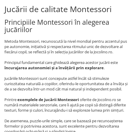
Jucării de calitate Montessori
Principiile Montessori în alegerea
jucăriilor
Metoda Montessori, recunoscută la nivel mondial pentru accentul pus
pe autonomie, inițiativă și respectarea ritmului unic de dezvoltare al
fiecărui copil, se reflectă și în selecția jucăriilor de la Jocolino.ro.
Principiul fundamental care ghidează alegerea acestor jucării este
încurajarea autonomiei și a învățării prin explorare
.
Jucăriile Montessori sunt concepute astfel încât să stimuleze
curiozitatea naturală a copiilor, oferindu-le oportunitatea de a învăța și
de a se dezvolta într-un mod cât mai natural și independent posibil.
Printre
exemplele de jucării Montessori
oferite de Jocolino.ro se
numără materialele senzoriale, care îi ajută pe copii să distingă diferite
texturi, forme și culori, încurajându-i să exploreze lumea prin simțuri.
De asemenea, puzzle-urile simple, care se bazează pe recunoașterea
formelor și potrivirea acestora, sunt excelente pentru dezvoltarea
coordonării ochi-mână și a gândirii logice.