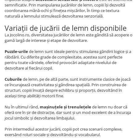
semnificativ. Prin manipularea jucăriilor de lemn, copiii își dezvoltă
coordonarea mână-ochi și finețea mișcărilor, în timp ce textura
naturală a lemnului stimulează dezvoltarea senzorială.
Variații de jucării de lemn disponibile
La Jocolino.ro, diversitatea jucăriilor de lemn este gândită să acopere o
gamă largă de interese și etape de dezvoltare.
Puzzle-urile
de lemn sunt ideale pentru stimularea gândirii logice și a
răbdării. Cu diferite grade de complexitate, acestea sunt perfecte
pentru toate vârstele, oferind provocări adaptate nivelului de
dezvoltare al fiecărui copil.
Cuburile
de lemn, pe de altă parte, sunt instrumente clasice de joacă
ce încurajează creativitatea și gândirea spațială. Prin construirea de
structuri, copiii învață despre echilibru și proporții, dezvoltând în
același timp abilități motorii fine.
Nu în ultimul rând,
mașinuțele și trenulețele
de lemn nu doar că
oferă ore în șir de distracție, dar sunt și un mod excelent de a încuraja
jocul simbolic și dezvoltarea limbajului.
Prin intermediul acestor jucării, copiii pot crea scenarii complexe,
exersând roluri sociale și dezvoltându-și vocabularul.