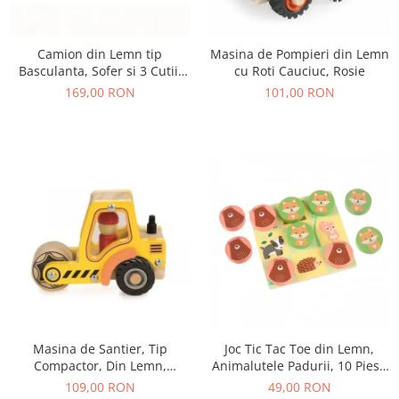
Camion din Lemn tip
Masina de Pompieri din Lemn
Basculanta, Sofer si 3 Cutii,
cu Roti Cauciuc, Rosie
18+ Luni
169,00 RON
101,00 RON
Masina de Santier, Tip
Joc Tic Tac Toe din Lemn,
Compactor, Din Lemn,
Animalutele Padurii, 10 Piese
Galbena
in Punga Textila
109,00 RON
49,00 RON