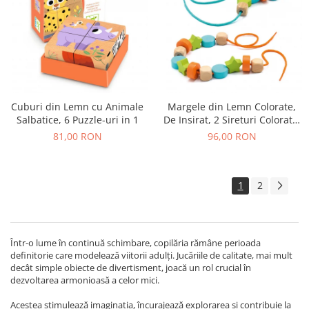
Cuburi din Lemn cu Animale
Margele din Lemn Colorate,
Salbatice, 6 Puzzle-uri in 1
De Insirat, 2 Sireturi Colorate,
24 Margele
81,00 RON
96,00 RON
1
2
Într-o lume în continuă schimbare, copilăria rămâne perioada
definitorie care modelează viitorii adulți. Jucăriile de calitate, mai mult
decât simple obiecte de divertisment, joacă un rol crucial în
dezvoltarea armonioasă a celor mici.
Acestea stimulează imaginația, încurajează explorarea și contribuie la