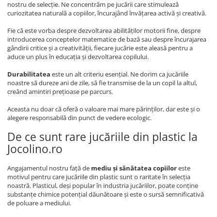
nostru de selecție. Ne concentrăm pe jucării care stimulează
curiozitatea naturală a copiilor, încurajând învățarea activă și creativă.
Fie că este vorba despre dezvoltarea abilităților motorii fine, despre
introducerea conceptelor matematice de bază sau despre încurajarea
gândirii critice și a creativității, fiecare jucărie este aleasă pentru a
aduce un plus în educația și dezvoltarea copilului.
Durabilitatea
este un alt criteriu esențial. Ne dorim ca jucăriile
noastre să dureze ani de zile, să fie transmise de la un copil la altul,
creând amintiri prețioase pe parcurs.
Aceasta nu doar că oferă o valoare mai mare părinților, dar este și o
alegere responsabilă din punct de vedere ecologic.
De ce sunt rare jucăriile din plastic la
Jocolino.ro
Angajamentul nostru față de
mediu și sănătatea copiilor
este
motivul pentru care jucăriile din plastic sunt o raritate în selecția
noastră. Plasticul, deși popular în industria jucăriilor, poate conține
substanțe chimice potențial dăunătoare și este o sursă semnificativă
de poluare a mediului.