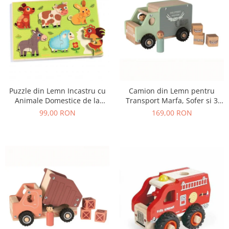
Puzzle din Lemn Incastru cu
Camion din Lemn pentru
Animale Domestice de la
Transport Marfa, Sofer si 3
Ferma, 12 Piese
Colete, 18+ Luni
99,00 RON
169,00 RON