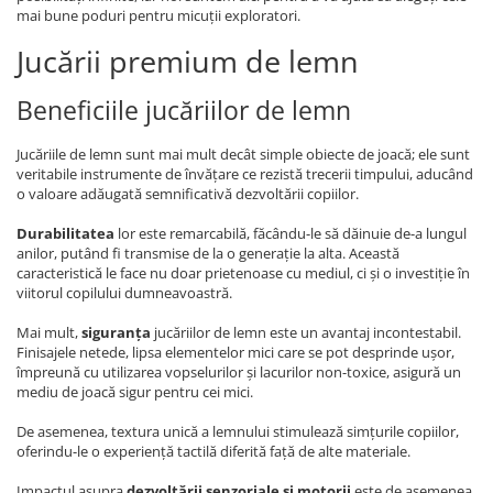
mai bune poduri pentru micuții exploratori.
Jucării premium de lemn
Beneficiile jucăriilor de lemn
Jucăriile de lemn sunt mai mult decât simple obiecte de joacă; ele sunt
veritabile instrumente de învățare ce rezistă trecerii timpului, aducând
o valoare adăugată semnificativă dezvoltării copiilor.
Durabilitatea
lor este remarcabilă, făcându-le să dăinuie de-a lungul
anilor, putând fi transmise de la o generație la alta. Această
caracteristică le face nu doar prietenoase cu mediul, ci și o investiție în
viitorul copilului dumneavoastră.
Mai mult,
siguranța
jucăriilor de lemn este un avantaj incontestabil.
Finisajele netede, lipsa elementelor mici care se pot desprinde ușor,
împreună cu utilizarea vopselurilor și lacurilor non-toxice, asigură un
mediu de joacă sigur pentru cei mici.
De asemenea, textura unică a lemnului stimulează simțurile copiilor,
oferindu-le o experiență tactilă diferită față de alte materiale.
Impactul asupra
dezvoltării senzoriale și motorii
este de asemenea