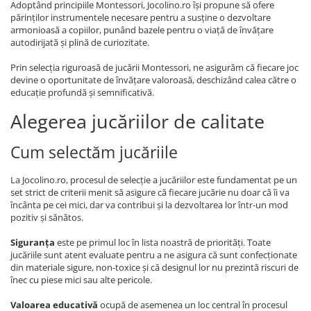
Adoptând principiile Montessori, Jocolino.ro își propune să ofere
părinților instrumentele necesare pentru a susține o dezvoltare
armonioasă a copiilor, punând bazele pentru o viață de învățare
autodirijată și plină de curiozitate.
Prin selecția riguroasă de jucării Montessori, ne asigurăm că fiecare joc
devine o oportunitate de învățare valoroasă, deschizând calea către o
educație profundă și semnificativă.
Alegerea jucăriilor de calitate
Cum selectăm jucăriile
La Jocolino.ro, procesul de selecție a jucăriilor este fundamentat pe un
set strict de criterii menit să asigure că fiecare jucărie nu doar că îi va
încânta pe cei mici, dar va contribui și la dezvoltarea lor într-un mod
pozitiv și sănătos.
Siguranța
este pe primul loc în lista noastră de priorități. Toate
jucăriile sunt atent evaluate pentru a ne asigura că sunt confecționate
din materiale sigure, non-toxice și că designul lor nu prezintă riscuri de
înec cu piese mici sau alte pericole.
Valoarea educativă
ocupă de asemenea un loc central în procesul