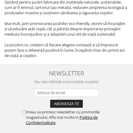
Optând pentru jucării fabricate din materiale naturale, sustenabile,
cum ar fi lemnul, cartonul sau metalul, reducem amprenta ecologică a
produselor noastre și susținem sănătatea și siguranța copiilor.
Mai mult, prin promovarea jucăriilor eco-friendly, dorim să încurajăm
și să educăm atât copiii, cât și părinții despre importanța protejării
mediului înconjurător și a adoptării unui stil de viață sustenabil.
La Jocolino.ro, credem că fiecare alegere contează și că împreună
putem face o diferență pozitivă în lume, începând chiar din primii ani
de viață ai copiilor.
NEWSLETTER
Nu rata ofertele si promotiile noastre
Vreau sa primesc newsletter cu promotiile
magazinului. Afla mai multe in
Politica de
Confidentialitate