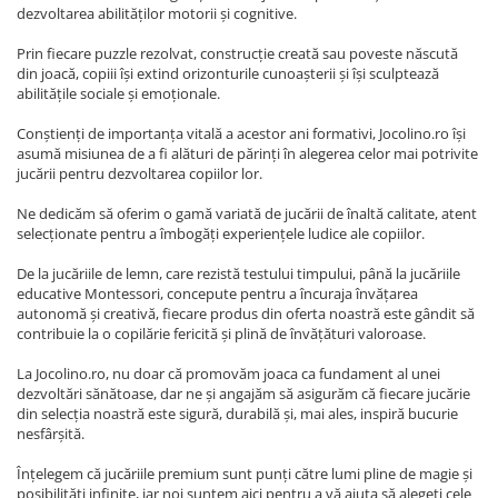
dezvoltarea abilităților motorii și cognitive.
Prin fiecare puzzle rezolvat, construcție creată sau poveste născută
din joacă, copiii își extind orizonturile cunoașterii și își sculptează
abilitățile sociale și emoționale.
Conștienți de importanța vitală a acestor ani formativi, Jocolino.ro își
asumă misiunea de a fi alături de părinți în alegerea celor mai potrivite
jucării pentru dezvoltarea copiilor lor.
Ne dedicăm să oferim o gamă variată de jucării de înaltă calitate, atent
selecționate pentru a îmbogăți experiențele ludice ale copiilor.
De la jucăriile de lemn, care rezistă testului timpului, până la jucăriile
educative Montessori, concepute pentru a încuraja învățarea
autonomă și creativă, fiecare produs din oferta noastră este gândit să
contribuie la o copilărie fericită și plină de învățături valoroase.
La Jocolino.ro, nu doar că promovăm joaca ca fundament al unei
dezvoltări sănătoase, dar ne și angajăm să asigurăm că fiecare jucărie
din selecția noastră este sigură, durabilă și, mai ales, inspiră bucurie
nesfârșită.
Înțelegem că jucăriile premium sunt punți către lumi pline de magie și
posibilități infinite, iar noi suntem aici pentru a vă ajuta să alegeți cele