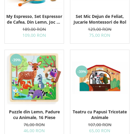
My Espresso, Set Espressor
Set Mic Dejun de Feliat,
de Cafea, Din Lemn, Joc de
Jucarie Montessori de Rol
Rol
189,00 RON
129,00 RON
109,00 RON
75,00 RON
-39%
-39%
Teatru cu Papusi Tricotate
Puzzle din Lemn, Padure
Animale
cu Animale, 16 Piese
107,00 RON
76,00 RON
65,00 RON
46,00 RON