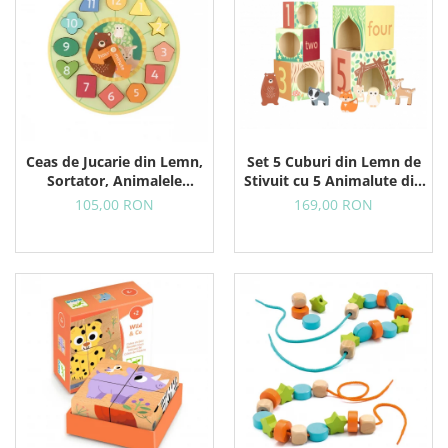
Set 5 Cuburi din Lemn de
Ceas de Jucarie din Lemn,
Stivuit cu 5 Animalute din
Sortator, Animalele
Padure
Padurii
169,00 RON
105,00 RON