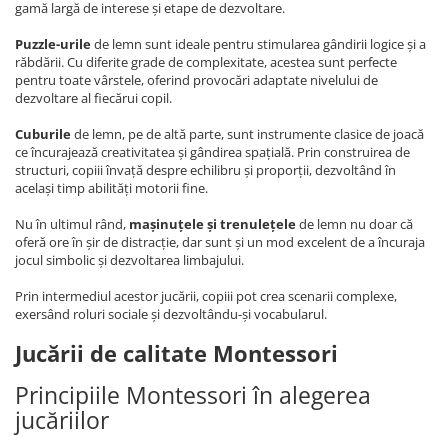
gamă largă de interese și etape de dezvoltare.
Puzzle-urile
de lemn sunt ideale pentru stimularea gândirii logice și a
răbdării. Cu diferite grade de complexitate, acestea sunt perfecte
pentru toate vârstele, oferind provocări adaptate nivelului de
dezvoltare al fiecărui copil.
Cuburile
de lemn, pe de altă parte, sunt instrumente clasice de joacă
ce încurajează creativitatea și gândirea spațială. Prin construirea de
structuri, copiii învață despre echilibru și proporții, dezvoltând în
același timp abilități motorii fine.
Nu în ultimul rând,
mașinuțele și trenulețele
de lemn nu doar că
oferă ore în șir de distracție, dar sunt și un mod excelent de a încuraja
jocul simbolic și dezvoltarea limbajului.
Prin intermediul acestor jucării, copiii pot crea scenarii complexe,
exersând roluri sociale și dezvoltându-și vocabularul.
Jucării de calitate Montessori
Principiile Montessori în alegerea
jucăriilor