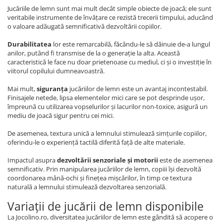
Jucăriile de lemn sunt mai mult decât simple obiecte de joacă; ele sunt
veritabile instrumente de învățare ce rezistă trecerii timpului, aducând
o valoare adăugată semnificativă dezvoltării copiilor.
Durabilitatea
lor este remarcabilă, făcându-le să dăinuie de-a lungul
anilor, putând fi transmise de la o generație la alta. Această
caracteristică le face nu doar prietenoase cu mediul, ci și o investiție în
viitorul copilului dumneavoastră.
Mai mult,
siguranța
jucăriilor de lemn este un avantaj incontestabil.
Finisajele netede, lipsa elementelor mici care se pot desprinde ușor,
împreună cu utilizarea vopselurilor și lacurilor non-toxice, asigură un
mediu de joacă sigur pentru cei mici.
De asemenea, textura unică a lemnului stimulează simțurile copiilor,
oferindu-le o experiență tactilă diferită față de alte materiale.
Impactul asupra
dezvoltării senzoriale și motorii
este de asemenea
semnificativ. Prin manipularea jucăriilor de lemn, copiii își dezvoltă
coordonarea mână-ochi și finețea mișcărilor, în timp ce textura
naturală a lemnului stimulează dezvoltarea senzorială.
Variații de jucării de lemn disponibile
La Jocolino.ro, diversitatea jucăriilor de lemn este gândită să acopere o