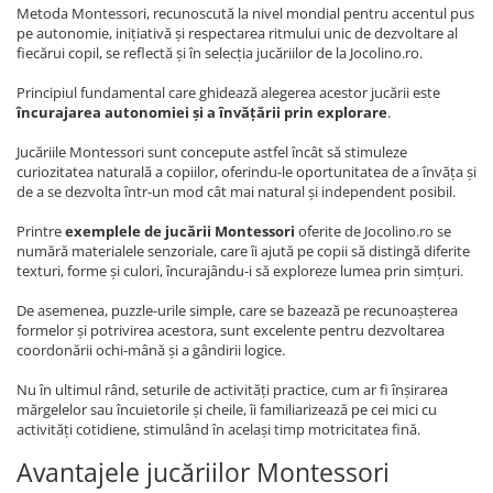
Metoda Montessori, recunoscută la nivel mondial pentru accentul pus
pe autonomie, inițiativă și respectarea ritmului unic de dezvoltare al
fiecărui copil, se reflectă și în selecția jucăriilor de la Jocolino.ro.
Principiul fundamental care ghidează alegerea acestor jucării este
încurajarea autonomiei și a învățării prin explorare
.
Jucăriile Montessori sunt concepute astfel încât să stimuleze
curiozitatea naturală a copiilor, oferindu-le oportunitatea de a învăța și
de a se dezvolta într-un mod cât mai natural și independent posibil.
Printre
exemplele de jucării Montessori
oferite de Jocolino.ro se
numără materialele senzoriale, care îi ajută pe copii să distingă diferite
texturi, forme și culori, încurajându-i să exploreze lumea prin simțuri.
De asemenea, puzzle-urile simple, care se bazează pe recunoașterea
formelor și potrivirea acestora, sunt excelente pentru dezvoltarea
coordonării ochi-mână și a gândirii logice.
Nu în ultimul rând, seturile de activități practice, cum ar fi înșirarea
mărgelelor sau încuietorile și cheile, îi familiarizează pe cei mici cu
activități cotidiene, stimulând în același timp motricitatea fină.
Avantajele jucăriilor Montessori