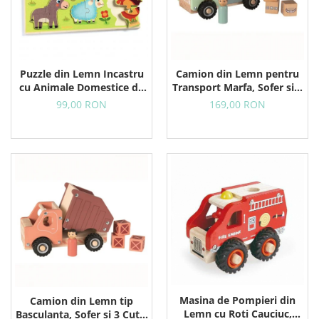
Puzzle din Lemn Incastru
Camion din Lemn pentru
cu Animale Domestice de
Transport Marfa, Sofer si 3
la Ferma, 12 Piese
Colete, 18+ Luni
99,00 RON
169,00 RON
Masina de Pompieri din
Camion din Lemn tip
Lemn cu Roti Cauciuc,
Basculanta, Sofer si 3 Cutii,