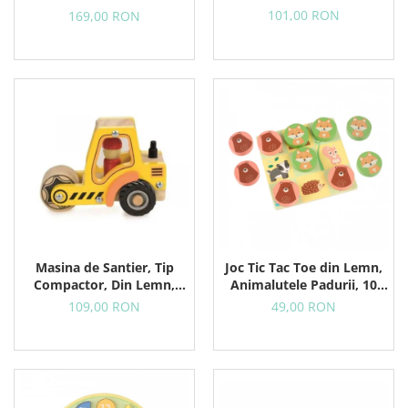
Rosie
18+ Luni
101,00 RON
169,00 RON
Masina de Santier, Tip
Joc Tic Tac Toe din Lemn,
Compactor, Din Lemn,
Animalutele Padurii, 10
Galbena
Piese in Punga Textila
109,00 RON
49,00 RON