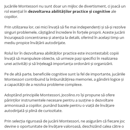
Jucăriile Montessori nu sunt doar un mijloc de divertisment, ci joacă un
rol esențial în
dezvoltarea abilităților practice și cognitive
ale
copiilor.
Prin utilizarea lor, cei mici învață să fie mai independenți și să-și rezolve
singuri problemele, câștigând încredere în forțele proprii. Aceste jucării
încurajează concentrarea și atenția la detalii, oferind în același timp un
mediu propice învățării autodirijate.
Rolul lor în dezvoltarea abilităților practice este incontestabil; copiii
învață să manipuleze obiecte, să urmeze pași specifici în realizarea
unei activități și să înțeleagă importanța ordonării și organizării.
Pe de altă parte, beneficiile cognitive sunt la fel de importante, jucăriile
Montessori contribuind la îmbunătățirea memoriei, a gândirii logice și
a capacității de a rezolva probleme complexe.
Adoptând principiile Montessori, Jocolino.ro își propune să ofere
părinților instrumentele necesare pentru a susține o dezvoltare
armonioasă a copiilor, punând bazele pentru o viață de învățare
autodirijată și plină de curiozitate.
Prin selecția riguroasă de jucării Montessori, ne asigurăm că fiecare joc
devine o oportunitate de învățare valoroasă, deschizând calea către o