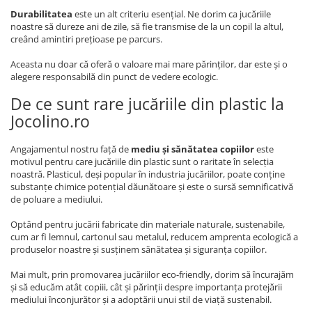
Durabilitatea
este un alt criteriu esențial. Ne dorim ca jucăriile
noastre să dureze ani de zile, să fie transmise de la un copil la altul,
creând amintiri prețioase pe parcurs.
Aceasta nu doar că oferă o valoare mai mare părinților, dar este și o
alegere responsabilă din punct de vedere ecologic.
De ce sunt rare jucăriile din plastic la
Jocolino.ro
Angajamentul nostru față de
mediu și sănătatea copiilor
este
motivul pentru care jucăriile din plastic sunt o raritate în selecția
noastră. Plasticul, deși popular în industria jucăriilor, poate conține
substanțe chimice potențial dăunătoare și este o sursă semnificativă
de poluare a mediului.
Optând pentru jucării fabricate din materiale naturale, sustenabile,
cum ar fi lemnul, cartonul sau metalul, reducem amprenta ecologică a
produselor noastre și susținem sănătatea și siguranța copiilor.
Mai mult, prin promovarea jucăriilor eco-friendly, dorim să încurajăm
și să educăm atât copiii, cât și părinții despre importanța protejării
mediului înconjurător și a adoptării unui stil de viață sustenabil.