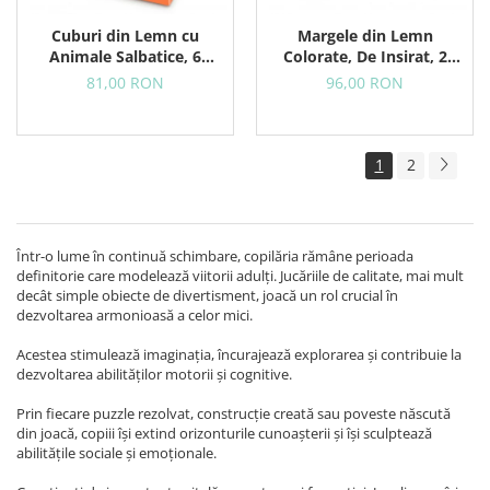
Cuburi din Lemn cu
Margele din Lemn
Animale Salbatice, 6
Colorate, De Insirat, 2
Puzzle-uri in 1
Sireturi Colorate, 24
81,00 RON
96,00 RON
Margele
1
2
Într-o lume în continuă schimbare, copilăria rămâne perioada
definitorie care modelează viitorii adulți. Jucăriile de calitate, mai mult
decât simple obiecte de divertisment, joacă un rol crucial în
dezvoltarea armonioasă a celor mici.
Acestea stimulează imaginația, încurajează explorarea și contribuie la
dezvoltarea abilităților motorii și cognitive.
Prin fiecare puzzle rezolvat, construcție creată sau poveste născută
din joacă, copiii își extind orizonturile cunoașterii și își sculptează
abilitățile sociale și emoționale.