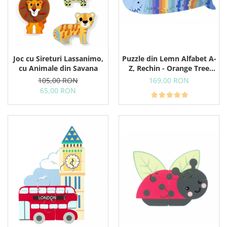
Puzzle din Lemn Alfabet A-
Joc cu Sireturi Lassanimo,
Z, Rechin - Orange Tree
cu Animale din Savana
Toys
169,00 RON
105,00 RON
65,00 RON