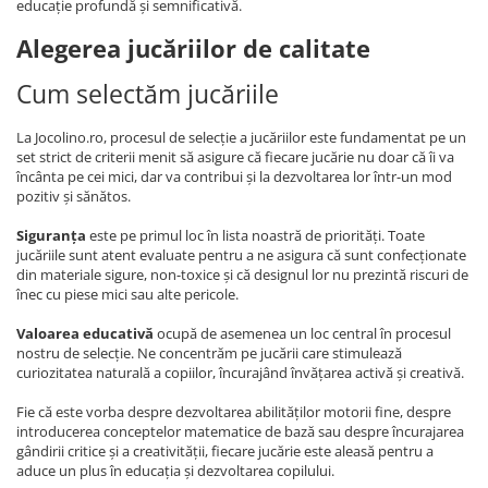
educație profundă și semnificativă.
Alegerea jucăriilor de calitate
Cum selectăm jucăriile
La Jocolino.ro, procesul de selecție a jucăriilor este fundamentat pe un
set strict de criterii menit să asigure că fiecare jucărie nu doar că îi va
încânta pe cei mici, dar va contribui și la dezvoltarea lor într-un mod
pozitiv și sănătos.
Siguranța
este pe primul loc în lista noastră de priorități. Toate
jucăriile sunt atent evaluate pentru a ne asigura că sunt confecționate
din materiale sigure, non-toxice și că designul lor nu prezintă riscuri de
înec cu piese mici sau alte pericole.
Valoarea educativă
ocupă de asemenea un loc central în procesul
nostru de selecție. Ne concentrăm pe jucării care stimulează
curiozitatea naturală a copiilor, încurajând învățarea activă și creativă.
Fie că este vorba despre dezvoltarea abilităților motorii fine, despre
introducerea conceptelor matematice de bază sau despre încurajarea
gândirii critice și a creativității, fiecare jucărie este aleasă pentru a
aduce un plus în educația și dezvoltarea copilului.