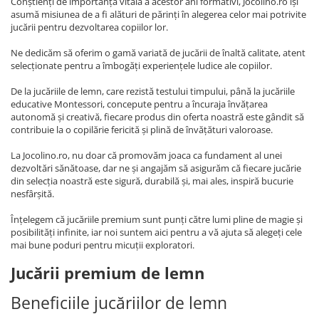
Conștienți de importanța vitală a acestor ani formativi, Jocolino.ro își
asumă misiunea de a fi alături de părinți în alegerea celor mai potrivite
jucării pentru dezvoltarea copiilor lor.
Ne dedicăm să oferim o gamă variată de jucării de înaltă calitate, atent
selecționate pentru a îmbogăți experiențele ludice ale copiilor.
De la jucăriile de lemn, care rezistă testului timpului, până la jucăriile
educative Montessori, concepute pentru a încuraja învățarea
autonomă și creativă, fiecare produs din oferta noastră este gândit să
contribuie la o copilărie fericită și plină de învățături valoroase.
La Jocolino.ro, nu doar că promovăm joaca ca fundament al unei
dezvoltări sănătoase, dar ne și angajăm să asigurăm că fiecare jucărie
din selecția noastră este sigură, durabilă și, mai ales, inspiră bucurie
nesfârșită.
Înțelegem că jucăriile premium sunt punți către lumi pline de magie și
posibilități infinite, iar noi suntem aici pentru a vă ajuta să alegeți cele
mai bune poduri pentru micuții exploratori.
Jucării premium de lemn
Beneficiile jucăriilor de lemn