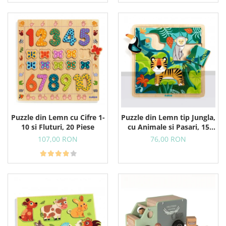
Puzzle din Lemn cu Cifre 1-
Puzzle din Lemn tip Jungla,
10 si Fluturi, 20 Piese
cu Animale si Pasari, 15
Piese
107,00 RON
76,00 RON