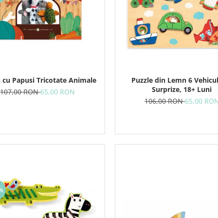
 cu Papusi Tricotate Animale
Puzzle din Lemn 6 Vehicu
Surprize, 18+ Luni
107,00 RON
65,00 RON
106,00 RON
65,00 RO
%