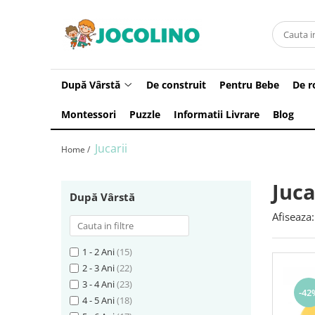
După Vârstă
1 - 2 Ani
După Vârstă
De construit
Pentru Bebe
De r
2 - 3 Ani
Montessori
Puzzle
Informatii Livrare
Blog
3 - 4 Ani
4 - 5 Ani
Jucarii
Home /
5 - 6 Ani
6 - 7 Ani
Juca
După Vârstă
7 - 8 Ani
Afiseaza:
8 - 9 Ani
9+ Ani
1 - 2 Ani
(15)
2 - 3 Ani
(22)
3 - 4 Ani
(23)
-42
4 - 5 Ani
(18)