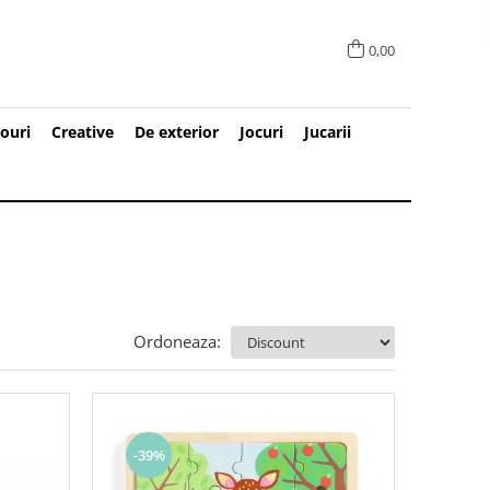
0,00
ouri
Creative
De exterior
Jocuri
Jucarii
Ordoneaza:
-39%