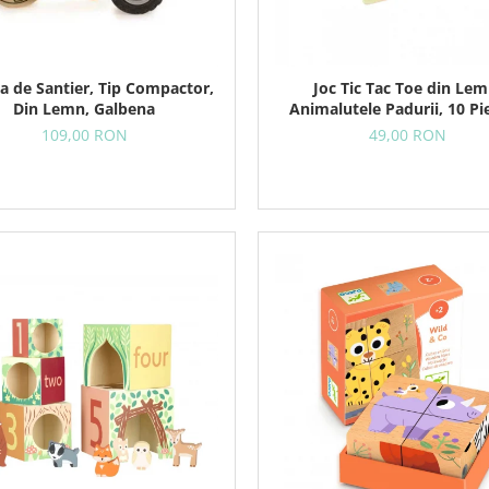
a de Santier, Tip Compactor,
Joc Tic Tac Toe din Lem
Din Lemn, Galbena
Animalutele Padurii, 10 Pi
Punga Textila
109,00 RON
49,00 RON