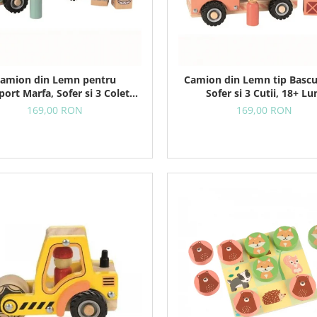
amion din Lemn pentru
Camion din Lemn tip Bascu
port Marfa, Sofer si 3 Colete,
Sofer si 3 Cutii, 18+ Lu
18+ Luni
169,00 RON
169,00 RON