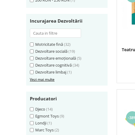
200 RON - 250 RON
(1)
Incurajarea Dezvoltării
Motricitate fină
(32)
Teatru
Dezvoltare socială
(19)
Dezvoltare emoțională
(5)
Dezvoltare cognitivă
(34)
Dezvoltare limbaj
(1)
Vezi mai multe
Producatori
Djeco
(14)
Egmont Toys
(9)
-38
Londji
(1)
Marc Toys
(2)