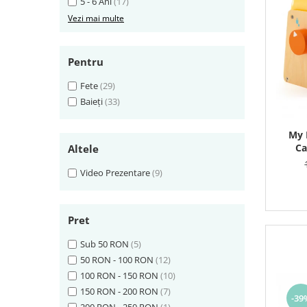
5 - 6 Ani
(17)
Vezi mai multe
Pentru
Fete
(29)
Baieți
(33)
My 
Ca
Altele
Video Prezentare
(9)
Pret
Sub 50 RON
(5)
50 RON - 100 RON
(12)
100 RON - 150 RON
(10)
150 RON - 200 RON
(7)
-39