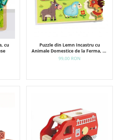
a, cu
Puzzle din Lemn Incastru cu
ese
Animale Domestice de la Ferma, 12
Piese
99,00 RON