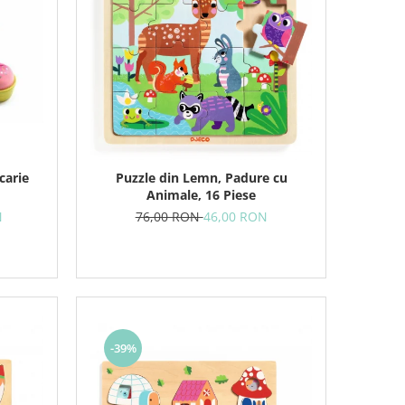
carie
Puzzle din Lemn, Padure cu
Animale, 16 Piese
N
76,00 RON
46,00 RON
-39%