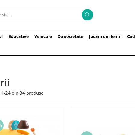
ol
Educative
Vehicule
De societate
Jucarii din lemn
Cad
rii
1-
24
din
34
produse
%