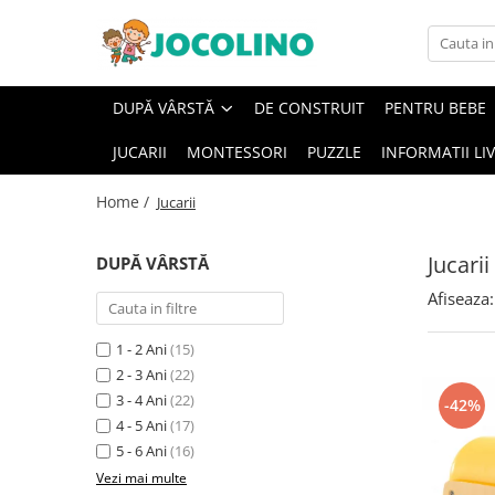
După Vârstă
DUPĂ VÂRSTĂ
DE CONSTRUIT
PENTRU BEBE
1 - 2 Ani
JUCARII
MONTESSORI
PUZZLE
INFORMATII LI
2 - 3 Ani
3 - 4 Ani
Home /
Jucarii
4 - 5 Ani
5 - 6 Ani
Jucarii
DUPĂ VÂRSTĂ
6 - 7 Ani
Afiseaza:
7 - 8 Ani
1 - 2 Ani
(15)
8 - 9 Ani
2 - 3 Ani
(22)
9+ Ani
3 - 4 Ani
(22)
-42%
4 - 5 Ani
(17)
5 - 6 Ani
(16)
Vezi mai multe