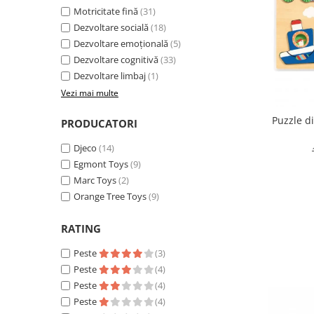
Motricitate fină
(31)
Dezvoltare socială
(18)
Dezvoltare emoțională
(5)
Dezvoltare cognitivă
(33)
Dezvoltare limbaj
(1)
Vezi mai multe
Puzzle d
PRODUCATORI
Djeco
(14)
Egmont Toys
(9)
Marc Toys
(2)
Orange Tree Toys
(9)
RATING
Peste
(3)
Peste
(4)
Peste
(4)
Peste
(4)