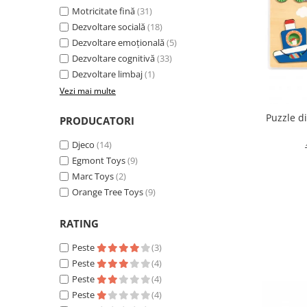
Motricitate fină
(31)
Dezvoltare socială
(18)
Dezvoltare emoțională
(5)
Dezvoltare cognitivă
(33)
Dezvoltare limbaj
(1)
Vezi mai multe
Puzzle d
PRODUCATORI
Djeco
(14)
Egmont Toys
(9)
Marc Toys
(2)
Orange Tree Toys
(9)
RATING
Peste
(3)
Peste
(4)
Peste
(4)
Peste
(4)