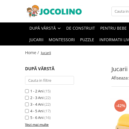
După Vârstă
DUPĂ VÂRSTĂ
DE CONSTRUIT
PENTRU BEBE
1 - 2 Ani
JUCARII
MONTESSORI
PUZZLE
INFORMATII LI
2 - 3 Ani
3 - 4 Ani
Home /
Jucarii
4 - 5 Ani
5 - 6 Ani
Jucarii
DUPĂ VÂRSTĂ
6 - 7 Ani
Afiseaza:
7 - 8 Ani
1 - 2 Ani
(15)
8 - 9 Ani
2 - 3 Ani
(22)
9+ Ani
3 - 4 Ani
(22)
-42%
4 - 5 Ani
(17)
5 - 6 Ani
(16)
Vezi mai multe