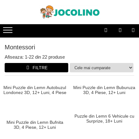
După Vârstă
1 - 2 Ani
2 - 3 Ani
Montessori
3 - 4 Ani
Afiseaza:
1-
22
din
22
produse
4 - 5 Ani
FILTRE
5 - 6 Ani
6 - 7 Ani
7 - 8 Ani
8 - 9 Ani
9+ Ani