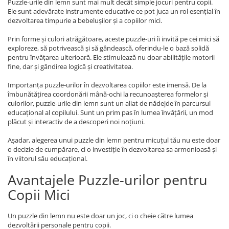
Puzzle-urile din lemn sunt mai mult decât simple jocuri pentru copii.
Ele sunt adevărate instrumente educative ce pot juca un rol esențial în
dezvoltarea timpurie a bebelușilor și a copiilor mici.
Prin forme și culori atrăgătoare, aceste puzzle-uri îi invită pe cei mici să
exploreze, să potrivească și să gândească, oferindu-le o bază solidă
pentru învățarea ulterioară. Ele stimulează nu doar abilitățile motorii
fine, dar și gândirea logică și creativitatea.
Importanța puzzle-urilor în dezvoltarea copiilor este imensă. De la
îmbunătățirea coordonării mână-ochi la recunoașterea formelor și
culorilor, puzzle-urile din lemn sunt un aliat de nădejde în parcursul
educațional al copilului. Sunt un prim pas în lumea învățării, un mod
plăcut și interactiv de a descoperi noi noțiuni.
Așadar, alegerea unui puzzle din lemn pentru micuțul tău nu este doar
o decizie de cumpărare, ci o investiție în dezvoltarea sa armonioasă și
în viitorul său educațional.
Avantajele Puzzle-urilor pentru
Copii Mici
Un puzzle din lemn nu este doar un joc, ci o cheie către lumea
dezvoltării personale pentru copii.