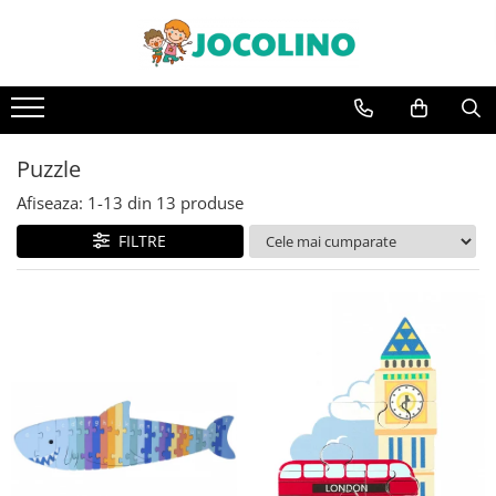
După Vârstă
1 - 2 Ani
2 - 3 Ani
Puzzle
3 - 4 Ani
Afiseaza:
1-
13
din
13
produse
4 - 5 Ani
FILTRE
5 - 6 Ani
6 - 7 Ani
7 - 8 Ani
8 - 9 Ani
9+ Ani