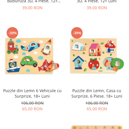
Buburuza 3D, 4 Piese, 12+
3D, 4 Piese, 12+ Luni
Luni
39,00 RON
39,00 RON
-39%
-39%
Puzzle din Lemn 6 Vehicule cu
Puzzle din Lemn, Casa cu
Surprize, 18+ Luni
Surprize, 6 Piese, 18+ Luni
106,00 RON
106,00 RON
65,00 RON
65,00 RON