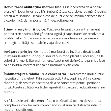
Dezvoltarea abilităților motorii fine:
Prin încercarea de a potrivi
piesele în locurile lor, copiii își îmbunătățesc coordonarea mână-ochi și
precizia mișcărilor. Fiecare piesă de puzzle ce se îmbină perfect este o
victorie mică, dar importantă, în dezvoltarea lor.
Stimularea gândirii logice:
Puzzle-urile sunt ca un antrenament
pentru creier, stimulând gândirea logică și capacitatea de rezolvare a
problemelor. Copiii învață să recunoască modele și să gândească
strategic, abilități esențiale în viața de zi cu zi.
Învățarea prin joc:
Ce metodă mai bună de învățare decât jocul?
Puzzle-urile introduc noțiuni noi într-un mod plăcut și accesibil, de la
culori și forme, la litere și numere. Acest mod de învățare prin joc face
ca absorbția informațiilor să fie naturală și eficientă.
Îmbunătățirea răbdării și a concentrării:
Rezolvarea unui puzzle
necesită timp și efort. Prin această activitate, copiii învață valoarea
răbdării și dezvoltă capacitatea de a se concentra pentru perioade
lungi. Aceste abilități vor fi de neprețuit în parcursul educațional și nu
numai.
Astfel, puzzle-urile din lemn oferă o bază solidă pentru dezvoltarea
complexă a copiilor mici, combinând învățarea cu distracția într-un
mod unic și eficient.