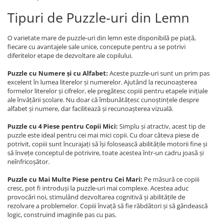
Tipuri de Puzzle-uri din Lemn
O varietate mare de puzzle-uri din lemn este disponibilă pe piață,
fiecare cu avantajele sale unice, concepute pentru a se potrivi
diferitelor etape de dezvoltare ale copilului.
Puzzle cu Numere și cu Alfabet:
Aceste puzzle-uri sunt un prim pas
excelent în lumea literelor și numerelor. Ajutând la recunoașterea
formelor literelor și cifrelor, ele pregătesc copiii pentru etapele inițiale
ale învățării școlare. Nu doar că îmbunătățesc cunoștințele despre
alfabet și numere, dar facilitează și recunoașterea vizuală.
Puzzle cu 4 Piese pentru Copii Mici:
Simplu și atractiv, acest tip de
puzzle este ideal pentru cei mai mici copii. Cu doar câteva piese de
potrivit, copiii sunt încurajați să își folosească abilitățile motorii fine și
să învețe conceptul de potrivire, toate acestea într-un cadru joasă și
neînfricoșător.
Puzzle cu Mai Multe Piese pentru Cei Mari:
Pe măsură ce copiii
cresc, pot fi introduși la puzzle-uri mai complexe. Acestea aduc
provocări noi, stimulând dezvoltarea cognitivă și abilitățile de
rezolvare a problemelor. Copiii învață să fie răbdători și să gândească
logic, construind imaginile pas cu pas.