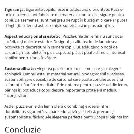
Siguranță:
Siguranța copiilor este întotdeauna o prioritate. Puzzle-
urile din lemn sunt fabricate din materiale non-toxice, sigure pentru
copii. De asemenea, sunt mai greu de rupt în bucăți mici care ar putea
fi înghițite, oferind astfel o liniște sufletească în plus părinților.
Aspect educațional și estetic:
Puzzle-urile din lemn nu sunt doar
jucării, ci și obiecte estetice. Designul și calitatea lor le fac adesea
potrivite ca decorațiuni în camera copilului, adăugând o notă de
caldură și naturalețe. În plus, aspectul plăcut poate stimula interesul
copiilor pentru joc și învățare.
Sustenabilitate:
Alegerea puzzle-urilor din lemn este și o alegere
ecologică. Lemnul este un material natural, biodegradabil și, adesea,
sustenabil, spre deosebire de cartonul care poate conține adezivi și
coloranți dăunători mediului. Prin optarea pentru puzzle-uri din lemn,
părinții își pot educa copiii despre importanța protejării mediului
înconjurător.
Astfel, puzzle-urile din lemn oferă o combinație ideală între
durabilitate, siguranță, valoare educativă și estetică, precum și
sustenabilitate, făcându-le alegerea perfectă pentru copii și părinții lor.
Concluzie