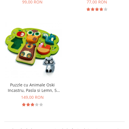
Ferma, 12 Piese
Mici, Animale si Forme
99,00 RON
77,00 RON
Geometrice, 18+ Luni
Puzzle cu Animale Oski
Incastru, Pasla si Lemn, 5
Animale, 12+ Luni
149,00 RON