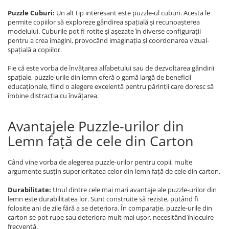
Puzzle Cuburi:
Un alt tip interesant este puzzle-ul cuburi. Acesta le
permite copiilor să exploreze gândirea spațială și recunoașterea
modelului. Cuburile pot fi rotite și așezate în diverse configurații
pentru a crea imagini, provocând imaginația și coordonarea vizual-
spațială a copiilor.
Fie că este vorba de învățarea alfabetului sau de dezvoltarea gândirii
spațiale, puzzle-urile din lemn oferă o gamă largă de beneficii
educaționale, fiind o alegere excelentă pentru părinții care doresc să
îmbine distracția cu învățarea.
Avantajele Puzzle-urilor din
Lemn față de cele din Carton
Când vine vorba de alegerea puzzle-urilor pentru copii, multe
argumente susțin superioritatea celor din lemn față de cele din carton.
Durabilitate:
Unul dintre cele mai mari avantaje ale puzzle-urilor din
lemn este durabilitatea lor. Sunt construite să reziste, putând fi
folosite ani de zile fără a se deteriora. În comparație, puzzle-urile din
carton se pot rupe sau deteriora mult mai ușor, necesitând înlocuire
frecventă.