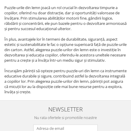
Puzzle-urile din lemn joacă un rol crucial în dezvoltarea timpurie a
copiilor, oferind nu doar distracție, dar și oportunități valoroase de
învățare. Prin stimularea abilităților motorii fine, gândirii logice,
răbdării și concentrării, ele pun bazele pentru o dezvoltare armonioasă
și pentru succesul educațional ulterior.
În plus, avantajele lor în termeni de durabilitate, siguranță, aspect
estetic și sustenabilitate le fac o opțiune superioară față de puzzle-urile
din carton. Astfel, alegerea puzzle-urilor din lemn este o investiție în
dezvoltarea și educația copiilor, oferindu-le acestora uneltele necesare
pentru a crește și a învăța într-un mediu sigur și stimulativ.
Încurajăm părinții să opteze pentru puzzle-uri din lemn ca instrumente
educative durabile și sigure, contribuind astfel la dezvoltarea integrală
a copiilor lor. Prin alegerea puzzle-urilor din lemn, părinții pot asigura
că micuții lor au la dispoziție cele mai bune resurse pentru a explora,
învăța și crește.
NEWSLETTER
Nu rata ofertele si promotiile noastre