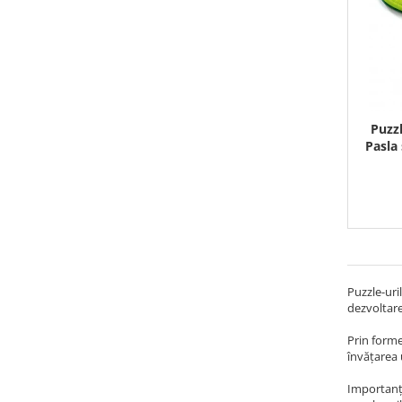
Puzzl
Pasla
Puzzle-uri
dezvoltare
Prin forme
învățarea u
Importanța