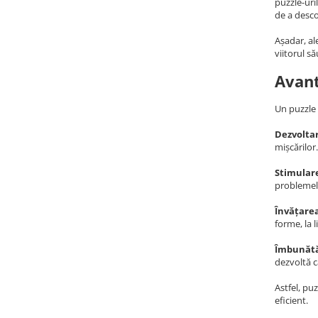
puzzle-uri
de a desco
Așadar, al
viitorul s
Avant
Un puzzle 
Dezvoltar
mișcărilor
Stimulare
problemelo
Învățarea
forme, la 
Îmbunătăț
dezvoltă c
Astfel, pu
eficient.