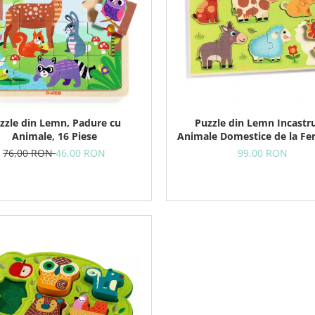
zzle din Lemn, Padure cu
Puzzle din Lemn Incastr
Animale, 16 Piese
Animale Domestice de la Fe
Piese
76,00 RON
46,00 RON
99,00 RON