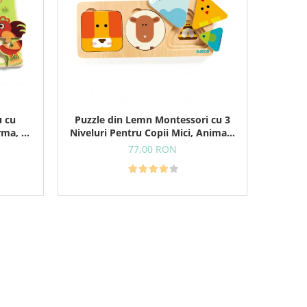
u cu
Puzzle din Lemn Montessori cu 3
rma, 12
Niveluri Pentru Copii Mici, Animale
si Forme Geometrice, 18+ Luni
77,00 RON