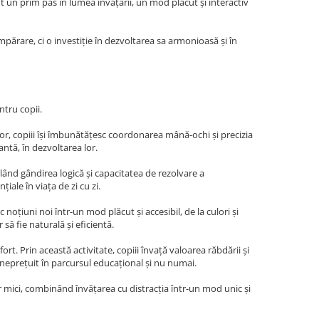
nt un prim pas în lumea învățării, un mod plăcut și interactiv
ărare, ci o investiție în dezvoltarea sa armonioasă și în
ntru copii.
 lor, copiii își îmbunătățesc coordonarea mână-ochi și precizia
antă, în dezvoltarea lor.
ând gândirea logică și capacitatea de rezolvare a
iale în viața de zi cu zi.
oțiuni noi într-un mod plăcut și accesibil, de la culori și
să fie naturală și eficientă.
rt. Prin această activitate, copiii învață valoarea răbdării și
 neprețuit în parcursul educațional și nu numai.
r mici, combinând învățarea cu distracția într-un mod unic și