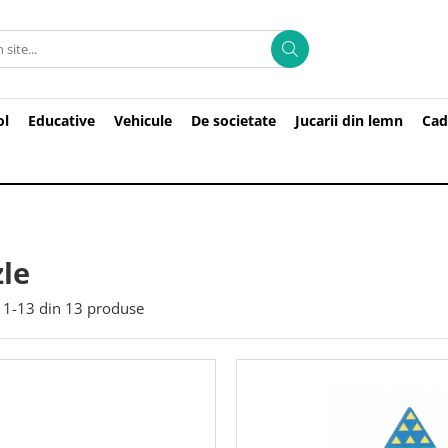
ol
Educative
Vehicule
De societate
Jucarii din lemn
Cad
le
1-
13
din
13
produse