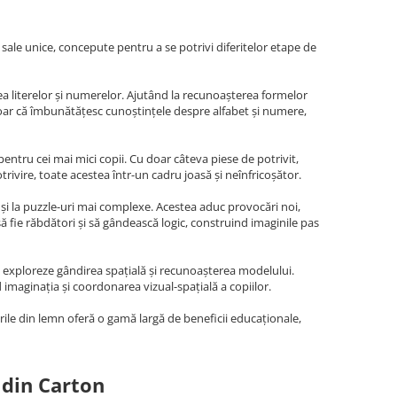
 sale unice, concepute pentru a se potrivi diferitelor etape de
a literelor și numerelor. Ajutând la recunoașterea formelor
Nu doar că îmbunătățesc cunoștințele despre alfabet și numere,
 pentru cei mai mici copii. Cu doar câteva piese de potrivit,
potrivire, toate acestea într-un cadru joasă și neînfricoșător.
uși la puzzle-uri mai complexe. Acestea aduc provocări noi,
să fie răbdători și să gândească logic, construind imaginile pas
să exploreze gândirea spațială și recunoașterea modelului.
d imaginația și coordonarea vizual-spațială a copiilor.
urile din lemn oferă o gamă largă de beneficii educaționale,
 din Carton