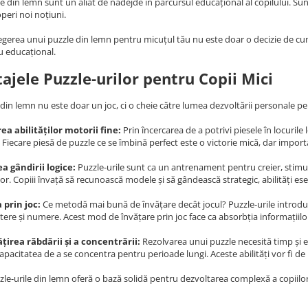
le din lemn sunt un aliat de nădejde în parcursul educațional al copilului. Su
peri noi noțiuni.
egerea unui puzzle din lemn pentru micuțul tău nu este doar o decizie de cump
ău educațional.
ajele Puzzle-urilor pentru Copii Mici
din lemn nu este doar un joc, ci o cheie către lumea dezvoltării personale pe
ea abilităților motorii fine:
Prin încercarea de a potrivi piesele în locurile
. Fiecare piesă de puzzle ce se îmbină perfect este o victorie mică, dar import
a gândirii logice:
Puzzle-urile sunt ca un antrenament pentru creier, stimul
r. Copiii învață să recunoască modele și să gândească strategic, abilități esenț
 prin joc:
Ce metodă mai bună de învățare decât jocul? Puzzle-urile introduc n
litere și numere. Acest mod de învățare prin joc face ca absorbția informațiilor 
irea răbdării și a concentrării:
Rezolvarea unui puzzle necesită timp și efo
apacitatea de a se concentra pentru perioade lungi. Aceste abilități vor fi de
zzle-urile din lemn oferă o bază solidă pentru dezvoltarea complexă a copiilo