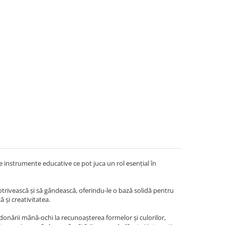
e instrumente educative ce pot juca un rol esențial în
 potrivească și să gândească, oferindu-le o bază solidă pentru
ă și creativitatea.
donării mână-ochi la recunoașterea formelor și culorilor,