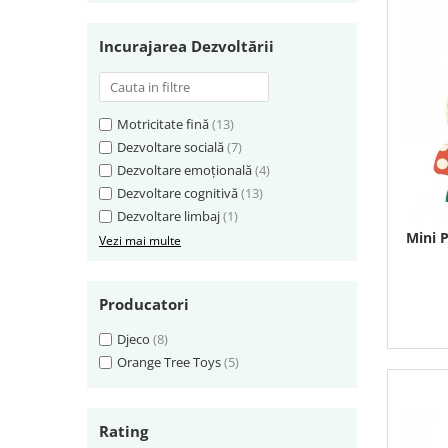
Incurajarea Dezvoltării
Motricitate fină
(13)
Dezvoltare socială
(7)
Dezvoltare emoțională
(4)
Dezvoltare cognitivă
(13)
Dezvoltare limbaj
(1)
Mini 
Vezi mai multe
Producatori
Djeco
(8)
Orange Tree Toys
(5)
Rating