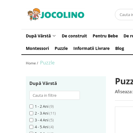
După Vârstă
1 - 2 Ani
După Vârstă
De construit
Pentru Bebe
De r
2 - 3 Ani
Montessori
Puzzle
Informatii Livrare
Blog
3 - 4 Ani
4 - 5 Ani
Puzzle
Home /
5 - 6 Ani
6 - 7 Ani
Puzz
După Vârstă
7 - 8 Ani
Afiseaza:
8 - 9 Ani
9+ Ani
1 - 2 Ani
(9)
2 - 3 Ani
(11)
3 - 4 Ani
(5)
4 - 5 Ani
(4)