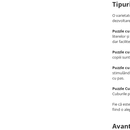
Tipur
O varietat
dezvoltare
Puzzle cu
literelor 
dar facili
Puzzle cu
copiii sunt
Puzzle cu
stimulând 
cu pas.
Puzzle Cu
Cuburile p
Fie că est
fiind o al
Avant