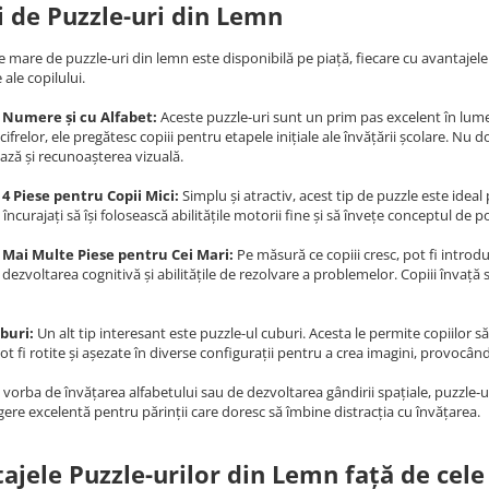
i de Puzzle-uri din Lemn
e mare de puzzle-uri din lemn este disponibilă pe piață, fiecare cu avantajele
 ale copilului.
 Numere și cu Alfabet:
Aceste puzzle-uri sunt un prim pas excelent în lume
și cifrelor, ele pregătesc copiii pentru etapele inițiale ale învățării școlare. 
tează și recunoașterea vizuală.
 4 Piese pentru Copii Mici:
Simplu și atractiv, acest tip de puzzle este ideal
 încurajați să își folosească abilitățile motorii fine și să învețe conceptul de 
 Mai Multe Piese pentru Cei Mari:
Pe măsură ce copiii cresc, pot fi introd
dezvoltarea cognitivă și abilitățile de rezolvare a problemelor. Copiii învață 
buri:
Un alt tip interesant este puzzle-ul cuburi. Acesta le permite copiilor 
ot fi rotite și așezate în diverse configurații pentru a crea imagini, provocân
e vorba de învățarea alfabetului sau de dezvoltarea gândirii spațiale, puzzle-
egere excelentă pentru părinții care doresc să îmbine distracția cu învățarea.
ajele Puzzle-urilor din Lemn față de cele