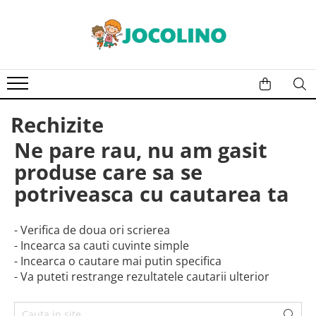
După Vârstă
1 - 2 Ani
2 - 3 Ani
Rechizite
3 - 4 Ani
4 - 5 Ani
Ne pare rau, nu am gasit
5 - 6 Ani
produse care sa se
6 - 7 Ani
potriveasca cu cautarea ta
7 - 8 Ani
8 - 9 Ani
- Verifica de doua ori scrierea
- Incearca sa cauti cuvinte simple
9+ Ani
- Incearca o cautare mai putin specifica
- Va puteti restrange rezultatele cautarii ulterior