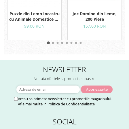
Joc Domino din Lemn,
Puzzle din Lemn Incastru
200 Piese
cu Animale Domestice de
la Ferma, 12 Piese
157,00 RON
99,00 RON
NEWSLETTER
Nu rata ofertele si promotiile noastre
Vreau sa primesc newsletter cu promotiile magazinului.
Afla mai multe in
Politica de Confidentialitate
SOCIAL