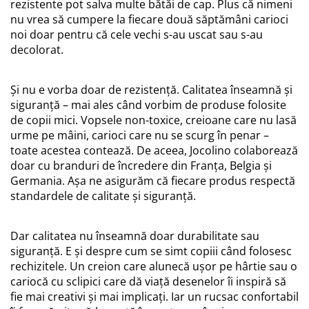
rezistente pot salva multe bătăi de cap. Plus că nimeni
nu vrea să cumpere la fiecare două săptămâni carioci
noi doar pentru că cele vechi s-au uscat sau s-au
decolorat.
Și nu e vorba doar de rezistență. Calitatea înseamnă și
siguranță – mai ales când vorbim de produse folosite
de copii mici. Vopsele non-toxice, creioane care nu lasă
urme pe mâini, carioci care nu se scurg în penar –
toate acestea contează. De aceea, Jocolino colaborează
doar cu branduri de încredere din Franța, Belgia și
Germania. Așa ne asigurăm că fiecare produs respectă
standardele de calitate și siguranță.
Dar calitatea nu înseamnă doar durabilitate sau
siguranță. E și despre cum se simt copiii când folosesc
rechizitele. Un creion care alunecă ușor pe hârtie sau o
cariocă cu sclipici care dă viață desenelor îi inspiră să
fie mai creativi și mai implicați. Iar un rucsac confortabil