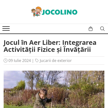
După Vârstă
1 - 2 Ani
2 - 3 Ani
Jocul în Aer Liber: Integrarea
3 - 4 Ani
Activității Fizice și Învățării
4 - 5 Ani
5 - 6 Ani
09 Iulie 2024
|
Jucarii de exterior
6 - 7 Ani
7 - 8 Ani
8 - 9 Ani
9+ Ani