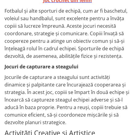
Joc crochet din lemn
Fotbalul și alte sporturi de echipă, cum ar fi baschetul,
voleiul sau handbalul, sunt excelente pentru a învăța
copiii să lucreze împreună. Aceste jocuri necesită
coordonare, strategie și comunicare. Copiii învață să
coopereze pentru a atinge un obiectiv comun și să-și
înțeleagă rolul în cadrul echipei. Sporturile de echipă
dezvoltă, de asemenea, abilitățile fizice și rezistența.
Jocuri de capturare a steagului
Jocurile de capturare a steagului sunt activități
dinamice și palpitante care încurajează cooperarea și
strategia. În acest joc, copiii se împart în două echipe și
încearcă să captureze steagul echipei adverse și să-l
aducă în baza proprie. Pentru a reuși, copiii trebuie să
comunice eficient, să-și coordoneze mișcările și să
dezvolte planuri strategice.
Activități Creative și Artistice