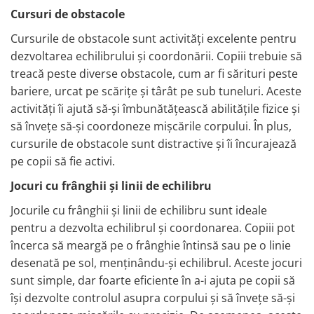
Cursuri de obstacole
Cursurile de obstacole sunt activități excelente pentru
dezvoltarea echilibrului și coordonării. Copiii trebuie să
treacă peste diverse obstacole, cum ar fi sărituri peste
bariere, urcat pe scărițe și târât pe sub tuneluri. Aceste
activități îi ajută să-și îmbunătățească abilitățile fizice și
să învețe să-și coordoneze mișcările corpului. În plus,
cursurile de obstacole sunt distractive și îi încurajează
pe copii să fie activi.
Jocuri cu frânghii și linii de echilibru
Jocurile cu frânghii și linii de echilibru sunt ideale
pentru a dezvolta echilibrul și coordonarea. Copiii pot
încerca să meargă pe o frânghie întinsă sau pe o linie
desenată pe sol, menținându-și echilibrul. Aceste jocuri
sunt simple, dar foarte eficiente în a-i ajuta pe copii să
își dezvolte controlul asupra corpului și să învețe să-și