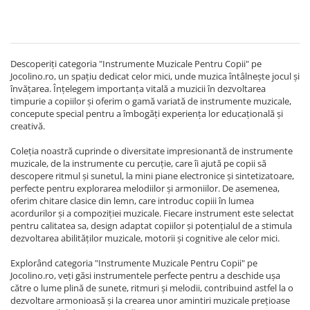
Descoperiți categoria "Instrumente Muzicale Pentru Copii" pe
Jocolino.ro, un spațiu dedicat celor mici, unde muzica întâlnește jocul și
învățarea. Înțelegem importanța vitală a muzicii în dezvoltarea
timpurie a copiilor și oferim o gamă variată de instrumente muzicale,
concepute special pentru a îmbogăți experiența lor educațională și
creativă.
Coleția noastră cuprinde o diversitate impresionantă de instrumente
muzicale, de la instrumente cu percuție, care îi ajută pe copii să
descopere ritmul și sunetul, la mini piane electronice și sintetizatoare,
perfecte pentru explorarea melodiilor și armoniilor. De asemenea,
oferim chitare clasice din lemn, care introduc copiii în lumea
acordurilor și a compoziției muzicale. Fiecare instrument este selectat
pentru calitatea sa, design adaptat copiilor și potențialul de a stimula
dezvoltarea abilităților muzicale, motorii și cognitive ale celor mici.
Explorând categoria "Instrumente Muzicale Pentru Copii" pe
Jocolino.ro, veți găsi instrumentele perfecte pentru a deschide ușa
către o lume plină de sunete, ritmuri și melodii, contribuind astfel la o
dezvoltare armonioasă și la crearea unor amintiri muzicale prețioase