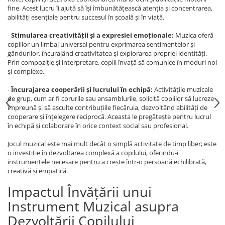
fine. Acest lucru îi ajută să își îmbunătățească atenția și concentrarea,
abilități esențiale pentru succesul în școală și în viață.
-
Stimularea creativității și a expresiei emoționale:
Muzica oferă
copiilor un limbaj universal pentru exprimarea sentimentelor și
gândurilor, încurajând creativitatea și explorarea propriei identități.
Prin compoziție și interpretare, copiii învață să comunice în moduri noi
și complexe.
-
Încurajarea cooperării și lucrului în echipă:
Activitățile muzicale
de grup, cum ar fi corurile sau ansamblurile, solicită copiilor să lucreze
împreună și să asculte contribuțiile fiecăruia, dezvoltând abilități de
cooperare și înțelegere reciprocă. Aceasta le pregătește pentru lucrul
în echipă și colaborare în orice context social sau profesional.
Jocul muzical este mai mult decât o simplă activitate de timp liber; este
o investiție în dezvoltarea complexă a copilului, oferindu-i
instrumentele necesare pentru a crește într-o persoană echilibrată,
creativă și empatică.
Impactul Învățării unui
Instrument Muzical asupra
Dezvoltării Copilului