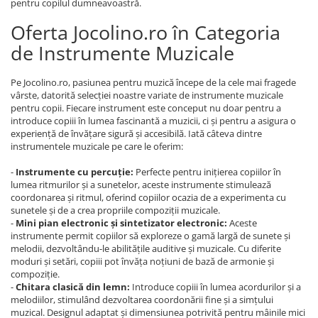
pentru copilul dumneavoastră.
Oferta Jocolino.ro în Categoria
de Instrumente Muzicale
Pe Jocolino.ro, pasiunea pentru muzică începe de la cele mai fragede
vârste, datorită selecției noastre variate de instrumente muzicale
pentru copii. Fiecare instrument este conceput nu doar pentru a
introduce copiii în lumea fascinantă a muzicii, ci și pentru a asigura o
experiență de învățare sigură și accesibilă. Iată câteva dintre
instrumentele muzicale pe care le oferim:
-
Instrumente cu percuție:
Perfecte pentru inițierea copiilor în
lumea ritmurilor și a sunetelor, aceste instrumente stimulează
coordonarea și ritmul, oferind copiilor ocazia de a experimenta cu
sunetele și de a crea propriile compoziții muzicale.
-
Mini pian electronic și sintetizator electronic:
Aceste
instrumente permit copiilor să exploreze o gamă largă de sunete și
melodii, dezvoltându-le abilitățile auditive și muzicale. Cu diferite
moduri și setări, copiii pot învăța noțiuni de bază de armonie și
compoziție.
-
Chitara clasică din lemn:
Introduce copiii în lumea acordurilor și a
melodiilor, stimulând dezvoltarea coordonării fine și a simțului
muzical. Designul adaptat și dimensiunea potrivită pentru mâinile mici