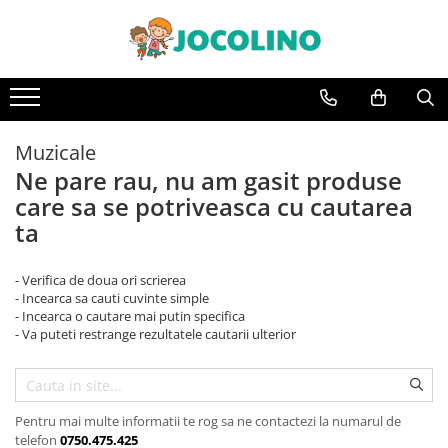
După Vârstă
1 - 2 Ani
2 - 3 Ani
Muzicale
3 - 4 Ani
Ne pare rau, nu am gasit produse
care sa se potriveasca cu cautarea
4 - 5 Ani
ta
5 - 6 Ani
6 - 7 Ani
- Verifica de doua ori scrierea
7 - 8 Ani
- Incearca sa cauti cuvinte simple
- Incearca o cautare mai putin specifica
8 - 9 Ani
- Va puteti restrange rezultatele cautarii ulterior
9+ Ani
Pentru mai multe informatii te rog sa ne contactezi la numarul de
telefon
0750.475.425