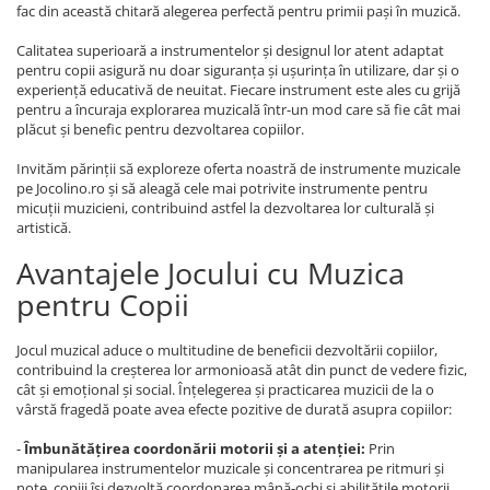
fac din această chitară alegerea perfectă pentru primii pași în muzică.
Calitatea superioară a instrumentelor și designul lor atent adaptat
pentru copii asigură nu doar siguranța și ușurința în utilizare, dar și o
experiență educativă de neuitat. Fiecare instrument este ales cu grijă
pentru a încuraja explorarea muzicală într-un mod care să fie cât mai
plăcut și benefic pentru dezvoltarea copiilor.
Invităm părinții să exploreze oferta noastră de instrumente muzicale
pe Jocolino.ro și să aleagă cele mai potrivite instrumente pentru
micuții muzicieni, contribuind astfel la dezvoltarea lor culturală și
artistică.
Avantajele Jocului cu Muzica
pentru Copii
Jocul muzical aduce o multitudine de beneficii dezvoltării copiilor,
contribuind la creșterea lor armonioasă atât din punct de vedere fizic,
cât și emoțional și social. Înțelegerea și practicarea muzicii de la o
vârstă fragedă poate avea efecte pozitive de durată asupra copiilor:
-
Îmbunătățirea coordonării motorii și a atenției:
Prin
manipularea instrumentelor muzicale și concentrarea pe ritmuri și
note, copiii își dezvoltă coordonarea mână-ochi și abilitățile motorii