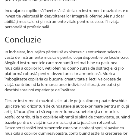
Incurajarea copiilor să învețe să cânte la un instrument muzical este o
investiție valoroasă în dezvoltarea lor integrală, oferindu-le nu doar
abilități muzicale, ci și instrumente vitale pentru succesul în viața
personală și profesională.
Concluzie
În încheiere, încurajăm părinții să exploreze cu entuziasm selecția
vastă de instrumente muzicale pentru copii disponibile pe Jocolino.ro.
Alegând instrumentele care rezonanță cel mai bine cu pasiunea
muzicală a copiilor lor, veți oferi nu doar o sursă de distracție, ci și o
platformă robustă pentru dezvoltarea lor armonioasă. Muzica
îmbogățește copilăria cu bucurie, creativitate și lecții valoroase de
viață, contribuind la formarea unor indivizi echilibrați, empatici și
deschiși spre noi experiențe de învățare.
Fiecare instrument muzical selectat de pe Jocolino.ro poate deschide
uși către noi orizonturi de cunoaștere și autoexprimare pentru micuții
artiști, încurajându-i să exploreze lumea sunetelor și a ritmurilor.
Astfel, contribuiți la o copilărie vibrantă și plină de creativitate, punând
bazele pentru o viață în care muzica și arta joacă un rol central.
Descoperiți astăzi instrumentele care vor inspira și sprijini pasiunea
muzicală a copiilor dumneavoastră, contribuind astfel la creșterea lor