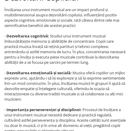
Învățarea unui instrument muzical are un impact profund și
multidimensional asupra dezvoltării copilului, influențând pozitiv
aspecte cognitive, emoționale și sociale. Iată câteva dintre cele mai
semnificative beneficii ale acestei practici:
-
Dezvoltarea cognitivă:
Studiul unui instrument muzical
îmbunătățește memoria și abilitățile de concentrare. Copiii care
practică muzica învață să rețină partituri și tehnici complexe,
antrenându-și astfel memoria de lucru. În plus, concentrarea necesară
pentru a învăța și executa piese muzicale contribuie la dezvoltarea
abilității de a se focusa pe sarcini pe termen lung.
-
Dezvoltarea emoțională și socială:
Muzica oferă copiilor un mijloc
expresiv unic, ajutându-i să își exploreze și să își exprime sentimentele
într-un mod constructiv. În plus, învățarea muzicii în grupuri îi ajută să
dezvolte empatie și înțelegere culturală, oferindu-le ocazia să
interacționeze cu diverse tradiții muzicale și să colaboreze cu alți mici
muzicieni.
-
Importanța perseverenței și disciplinei:
Procesul de învățare a
unui instrument muzical necesită dedicare și practică regulată,
cultivând astfel perseverența și disciplina. Aceste calități sunt esențiale
nu doar în muzică, ci și în orice alt domeniu al vieții, pregătind copiii
pentru provocările și obiectivele viitoare.