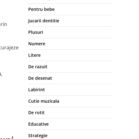
Pentru bebe
Jucarii dentitie
prin
Plusuri
Numere
ncurajeze
Litere
De razuit
ă,
De desenat
Labirint
Cutie muzicala
De rotit
Educative
Strategie