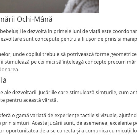
onării Ochi-Mână
bebelușii le dezvoltă în primele luni de viață este coordona
dezvoltare sunt concepute pentru a fi ușor de prins și manip
melor, unde copilul trebuie să potrivească forme geometrice 
 îi stimulează pe cei mici să înțeleagă concepte precum măr
rdonarea.
ală
 ale dezvoltării. Jucăriile care stimulează simțurile, cum ar f
ecte pentru această vârstă.
oferă o gamă variată de experiențe tactile și vizuale, ajutând
 prin simțuri. Aceste jucării sunt, de asemenea, excelente 
or oportunitatea de a se conecta și a comunica cu micuții lo