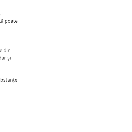
și
tă poate
e din
dar și
ubstanțe