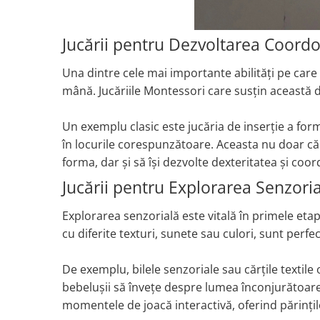
Jucării pentru Dezvoltarea Coord
Una dintre cele mai importante abilități pe care 
mână. Jucăriile Montessori care susțin această 
Un exemplu clasic este jucăria de inserție a for
în locurile corespunzătoare. Aceasta nu doar că
forma, dar și să își dezvolte dexteritatea și coo
Jucării pentru Explorarea Senzori
Explorarea senzorială este vitală în primele etape
cu diferite texturi, sunete sau culori, sunt perf
De exemplu, bilele senzoriale sau cărțile textile 
bebelușii să învețe despre lumea înconjurătoare
momentele de joacă interactivă, oferind părințil