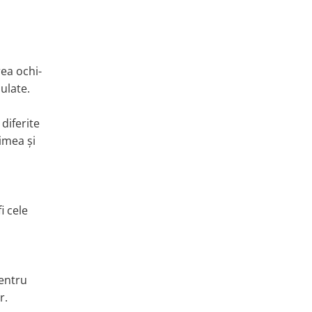
rea ochi-
ulate.
diferite
imea și
i cele
pentru
r.