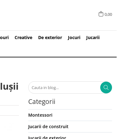
0,00
ouri
Creative
De exterior
Jocuri
Jucarii
lușii
Categorii
Montessori
Jucarii de construit
Jucarii de exterior