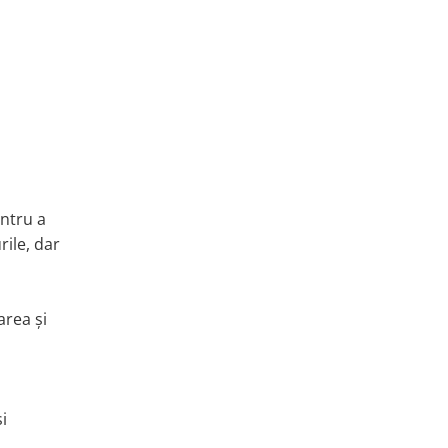
entru a
rile, dar
area și
i