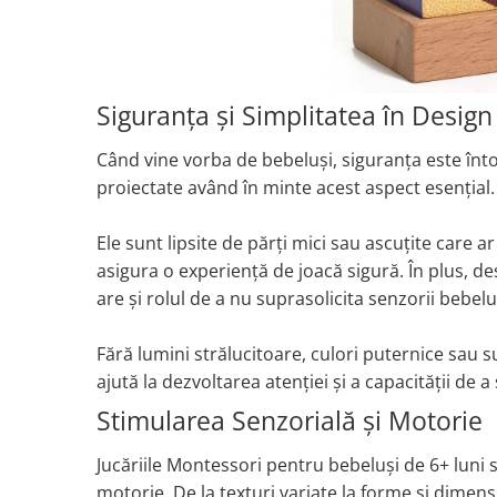
Siguranța și Simplitatea în Design
Când vine vorba de bebeluși, siguranța este înt
proiectate având în minte acest aspect esențial.
Ele sunt lipsite de părți mici sau ascuțite care 
asigura o experiență de joacă sigură. În plus, de
are și rolul de a nu suprasolicita senzorii bebelu
Fără lumini strălucitoare, culori puternice sau 
ajută la dezvoltarea atenției și a capacității de 
Stimularea Senzorială și Motorie
Jucăriile Montessori pentru bebeluși de 6+ luni 
motorie. De la texturi variate la forme și dimensiu