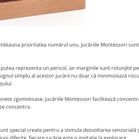
otdeauna prioritatea numărul unu. Jucăriile Montessori sunt
ar putea reprezenta un pericol, iar marginile sunt rotunjite p
signul simplu al acestor jucării nu doar că minimizează riscu
șului.
sunete zgomotoase, jucăriile Montessori facilitează concentr
a se concentra.
sunt special create pentru a stimula dezvoltarea senzorială ș
ni diferite, fiecare jucărie este o invitație la explorare.