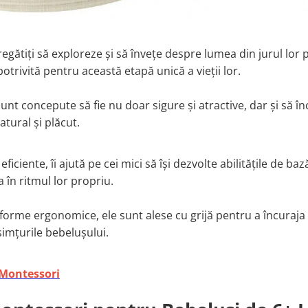
regătiți să exploreze și să învețe despre lumea din jurul lor 
potrivită pentru această etapă unică a vieții lor.
unt concepute să fie nu doar sigure și atractive, dar și să î
tural și plăcut.
iciente, îi ajută pe cei mici să își dezvolte abilitățile de baz
în ritmul lor propriu.
 forme ergonomice, ele sunt alese cu grijă pentru a încuraja
 simțurile bebelușului.
i Montessori