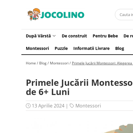
După Vârstă
1 - 2 Ani
După Vârstă
De construit
Pentru Bebe
De r
2 - 3 Ani
Montessori
Puzzle
Informatii Livrare
Blog
3 - 4 Ani
4 - 5 Ani
Home /
Blog /
Montessori /
Primele Jucării Montessori: Alegerea 
5 - 6 Ani
6 - 7 Ani
Primele Jucării Montesso
7 - 8 Ani
de 6+ Luni
8 - 9 Ani
13 Aprilie 2024
|
Montessori
9+ Ani