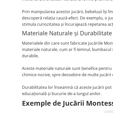
Prin manipularea acestor jucării, bebelușii își 
descoperă relația cauză-efect. De exemplu, o j
stimula curiozitatea și încurajează repetarea acț
Materiale Naturale și Durabilitate
Materialele din care sunt fabricate jucăriile Mon
materiale naturale, cum ar fi lemnul, bumbacul sa
durabile.
Aceste materiale naturale sunt benefice pentru
chimice nocive, spre deosebire de multe jucării d
Durabilitatea lor înseamnă că aceste jucării pot f
educațională și bucurie de-a lungul anilor.
Exemple de Jucării Montess