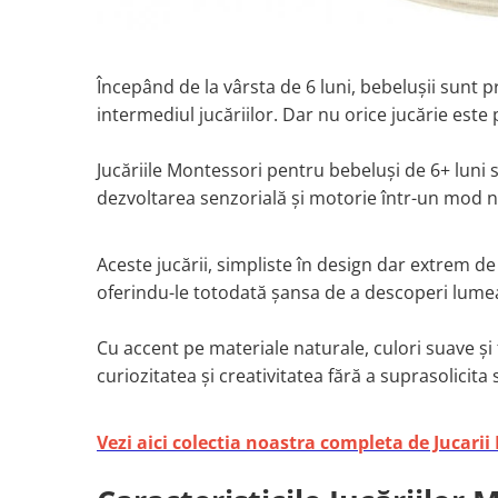
Începând de la vârsta de 6 luni, bebelușii sunt p
intermediul jucăriilor. Dar nu orice jucărie este 
Jucăriile Montessori pentru bebeluși de 6+ luni s
dezvoltarea senzorială și motorie într-un mod na
Aceste jucării, simpliste în design dar extrem de ef
oferindu-le totodată șansa de a descoperi lumea 
Cu accent pe materiale naturale, culori suave și
curiozitatea și creativitatea fără a suprasolicita
Vezi aici colectia noastra completa de Jucari