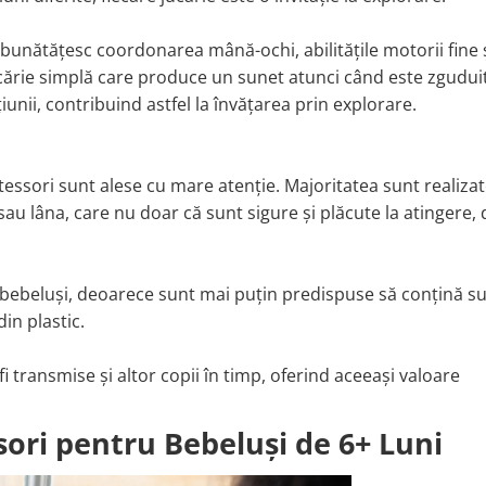
îmbunătățesc coordonarea mână-ochi, abilitățile motorii fine 
ucărie simplă care produce un sunet atunci când este zgudui
iunii, contribuind astfel la învățarea prin explorare.
tessori sunt alese cu mare atenție. Majoritatea sunt realizat
u lâna, care nu doar că sunt sigure și plăcute la atingere, 
 bebeluși, deoarece sunt mai puțin predispuse să conțină s
in plastic.
i transmise și altor copii în timp, oferind aceeași valoare
ori pentru Bebeluși de 6+ Luni